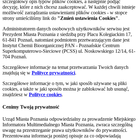
szczegółowy opis typów plików cookies, a następnie podjąć
decyzję, które z nich chcesz zaakceptować. W każdej chwili istnieje
możliwość zarządzania ustawieniami plików cookies - w stopce
strony umieściliśmy link do
"Zmień ustawienia Cookies"
.
Administratorem danych osobowych użytkowników serwisu jest
Prezydent Miasta Poznania z siedzibą przy Placu Kolegiackim 17,
61-841 Poznań, natomiast podmiotem przetwarzającym dane jest
Instytut Chemii Bioorganicznej PAN - Poznańskie Centrum
Superkomputerowo-Sieciowe (PCSS) ul. Noskowskiego 12/14, 61-
704 Poznań.
Szczegółowe informacje na temat przetwarzania Twoich danych
znajdują się w
Polityce prywatności
.
Szczegółowe informacje o tym, w jaki sposób używane są pliki
cookies, a także w jaki sposób można je zablokować lub usunąć,
znajdziesz w
Polityce cookies
.
Cenimy Twoją prywatność
Urząd Miasta Poznania odpowiedzialny za prowadzenie Miejskiego
Informatora Multimedialnego Miasta Poznania, zwraca szczególną
uwagę na przestrzeganie prawa użytkowników do prywatności.
Prezentowana informacja poniżej opisuje za co odpowiadają