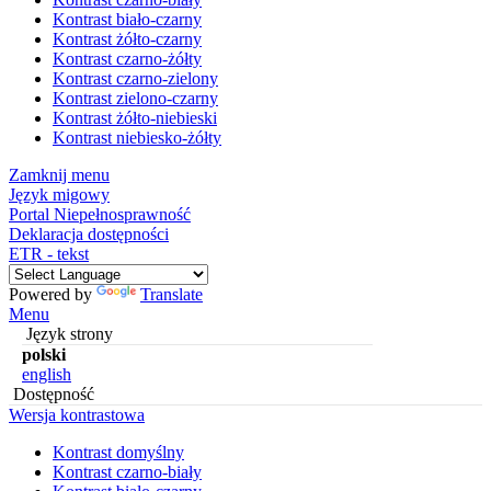
Kontrast biało-czarny
Kontrast żółto-czarny
Kontrast czarno-żółty
Kontrast czarno-zielony
Kontrast zielono-czarny
Kontrast żółto-niebieski
Kontrast niebiesko-żółty
Zamknij menu
Język migowy
Portal Niepełnosprawność
Deklaracja dostępności
ETR - tekst
Powered by
Translate
Menu
Język strony
polski
english
Dostępność
Wersja kontrastowa
Kontrast domyślny
Kontrast czarno-biały