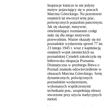
Inspiracje lotnicze to nie jedyny
motyw pojawiający się w pracach
Marcina Góreckiego. Na przestrzeni
ostatnich lat stworzył serię prac,
poświęconych pojazdom pancernym.
Jak się okazuje, masywne,
onieśmielające rozmiarami czołgi
stały się dla niego motywem
przewodnim. Ważne okazały się też
poznańskie wydarzenia sprzed 77 lat.
23 lutego 1945 r. wraz z kapitulacją
ostatnich wojsk niemieckich na
poznańskiej Cytadeli zakończyła się
hitlerowska okupacja Poznania.
Dramatyczna w przebiegu Bitwa o
Poznań znalazła odzwierciedlenie w
obrazach Marcina Góreckiego. Serię
dynamicznych, poświęconych
poznańskim wydarzeniom,
wykonanych współczesnymi
technikami prac, uzupełniają obrazy
stworzone przy użyciu tradycyjnych
metod.