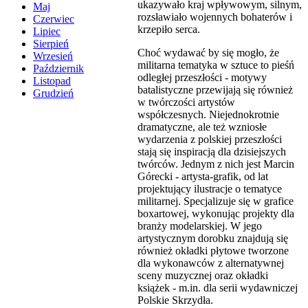
ukazywało kraj wpływowym, silnym,
Maj
rozsławiało wojennych bohaterów i
Czerwiec
krzepiło serca.
Lipiec
Sierpień
Choć wydawać by się mogło, że
Wrzesień
militarna tematyka w sztuce to pieśń
Październik
odległej przeszłości - motywy
Listopad
batalistyczne przewijają się również
Grudzień
w twórczości artystów
współczesnych. Niejednokrotnie
dramatyczne, ale też wzniosłe
wydarzenia z polskiej przeszłości
stają się inspiracją dla dzisiejszych
twórców. Jednym z nich jest Marcin
Górecki - artysta-grafik, od lat
projektujący ilustracje o tematyce
militarnej. Specjalizuje się w grafice
boxartowej, wykonując projekty dla
branży modelarskiej. W jego
artystycznym dorobku znajdują się
również okładki płytowe tworzone
dla wykonawców z alternatywnej
sceny muzycznej oraz okładki
książek - m.in. dla serii wydawniczej
Polskie Skrzydła.