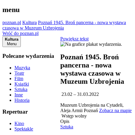
menu
poznan.pl
Kultura
Poznań 1945. Broń pancerna - nowa wystawa
czasowa w Muzeum Uzbrojenia
Wróć do poznan.pl
Powiększ tekst
Kultura
Menu
Polecane wydarzenia
Poznań 1945. Broń
pancerna - nowa
Muzyka
wystawa czasowa w
Teatr
Film
Muzeum Uzbrojenia
Książki
Sztuka
23.02 – 31.03.2022
Inne
Historia
Muzeum Uzbrojenia na Cytadeli,
Aleja Armii Poznań
Zobacz na mapie
Repertuar
Wstęp wolny
Opis
Kino
Sztuka
Spektakle