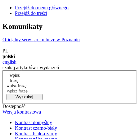
Przejdź do menu głównego
Przejdź do treści
Komunikaty
Oficjalny serwis o kulturze w Poznaniu
|
PL
polski
english
szukaj artykułów i wydarzeń
wpisz
frazę
wpisz frazę
Wyszukaj
Dostępność
Wersja kontrastowa
Kontrast domyślny
Kontrast czarno-biały
Kontrast biało-czarny