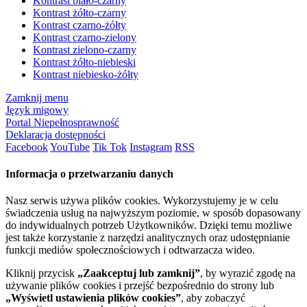
Kontrast biało-czarny
Kontrast żółto-czarny
Kontrast czarno-żółty
Kontrast czarno-zielony
Kontrast zielono-czarny
Kontrast żółto-niebieski
Kontrast niebiesko-żółty
Zamknij menu
Język migowy
Portal Niepełnosprawność
Deklaracja dostępności
Facebook
YouTube
Tik Tok
Instagram
RSS
Informacja o przetwarzaniu danych
Nasz serwis używa plików cookies. Wykorzystujemy je w celu
świadczenia usług na najwyższym poziomie, w sposób dopasowany
do indywidualnych potrzeb Użytkowników. Dzięki temu możliwe
jest także korzystanie z narzędzi analitycznych oraz udostępnianie
funkcji mediów społecznościowych i odtwarzacza wideo.
Kliknij przycisk
„Zaakceptuj lub zamknij”
, by wyrazić zgodę na
używanie plików cookies i przejść bezpośrednio do strony lub
„Wyświetl ustawienia plików cookies”
, aby zobaczyć