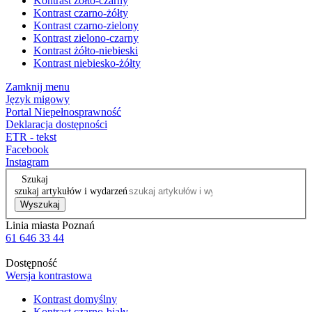
Kontrast żółto-czarny
Kontrast czarno-żółty
Kontrast czarno-zielony
Kontrast zielono-czarny
Kontrast żółto-niebieski
Kontrast niebiesko-żółty
Zamknij menu
Język migowy
Portal Niepełnosprawność
Deklaracja dostępności
ETR - tekst
Facebook
Instagram
Szukaj
szukaj artykułów i wydarzeń
Wyszukaj
Linia miasta Poznań
61 646 33 44
Dostępność
Wersja kontrastowa
Kontrast domyślny
Kontrast czarno-biały