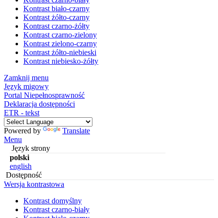
Kontrast biało-czarny
Kontrast żółto-czarny
Kontrast czarno-żółty
Kontrast czarno-zielony
Kontrast zielono-czarny
Kontrast żółto-niebieski
Kontrast niebiesko-żółty
Zamknij menu
Język migowy
Portal Niepełnosprawność
Deklaracja dostępności
ETR - tekst
Powered by
Translate
Menu
Język strony
polski
english
Dostępność
Wersja kontrastowa
Kontrast domyślny
Kontrast czarno-biały