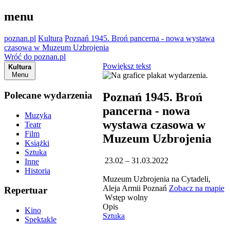
menu
poznan.pl
Kultura
Poznań 1945. Broń pancerna - nowa wystawa
czasowa w Muzeum Uzbrojenia
Wróć do poznan.pl
Powiększ tekst
Kultura
Menu
Polecane wydarzenia
Poznań 1945. Broń
pancerna - nowa
Muzyka
wystawa czasowa w
Teatr
Film
Muzeum Uzbrojenia
Książki
Sztuka
23.02 – 31.03.2022
Inne
Historia
Muzeum Uzbrojenia na Cytadeli,
Aleja Armii Poznań
Zobacz na mapie
Repertuar
Wstęp wolny
Opis
Kino
Sztuka
Spektakle