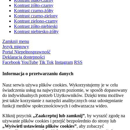
Kontrast biało-czarny
Kontrast żółto-czarny
Kontrast czarno-żółty
Kontrast czarno-zielony
Kontrast zielono-czarny
Kontrast żółto-niebieski
Kontrast niebiesko-żółty
Zamknij menu
Język migowy
Portal Niepełnosprawność
Deklaracja dostępności
Facebook
YouTube
Tik Tok
Instagram
RSS
Informacja o przetwarzaniu danych
Nasz serwis używa plików cookies. Wykorzystujemy je w celu
świadczenia usług na najwyższym poziomie, w sposób dopasowany
do indywidualnych potrzeb Użytkowników. Dzięki temu możliwe
jest także korzystanie z narzędzi analitycznych oraz udostępnianie
funkcji mediów społecznościowych i odtwarzacza wideo.
Kliknij przycisk
„Zaakceptuj lub zamknij”
, by wyrazić zgodę na
używanie plików cookies i przejść bezpośrednio do strony lub
„Wyświetl ustawienia plików cookies”
, aby zobaczyć