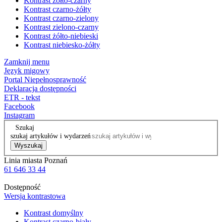
Kontrast żółto-czarny
Kontrast czarno-żółty
Kontrast czarno-zielony
Kontrast zielono-czarny
Kontrast żółto-niebieski
Kontrast niebiesko-żółty
Zamknij menu
Język migowy
Portal Niepełnosprawność
Deklaracja dostępności
ETR - tekst
Facebook
Instagram
Szukaj
szukaj artykułów i wydarzeń
Wyszukaj
Linia miasta Poznań
61 646 33 44
Dostępność
Wersja kontrastowa
Kontrast domyślny
Kontrast czarno-biały