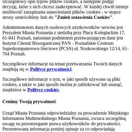
szczegółowy opis typów plików cookies, a następnie podjąć
decyzję, które z nich chcesz zaakceptować. W każdej chwili istnieje
możliwość zarządzania ustawieniami plików cookies - w stopce
strony umieściliśmy link do
"Zmień ustawienia Cookies"
.
Administratorem danych osobowych użytkowników serwisu jest
Prezydent Miasta Poznania z siedzibą przy Placu Kolegiackim 17,
61-841 Poznań, natomiast podmiotem przetwarzającym dane jest
Instytut Chemii Bioorganicznej PAN - Poznańskie Centrum
Superkomputerowo-Sieciowe (PCSS) ul. Noskowskiego 12/14, 61-
704 Poznań.
Szczegółowe informacje na temat przetwarzania Twoich danych
znajdują się w
Polityce prywatności
.
Szczegółowe informacje o tym, w jaki sposób używane są pliki
cookies, a także w jaki sposób można je zablokować lub usunąć,
znajdziesz w
Polityce cookies
.
Cenimy Twoją prywatność
Urząd Miasta Poznania odpowiedzialny za prowadzenie Miejskiego
Informatora Multimedialnego Miasta Poznania, zwraca szczególną
uwagę na przestrzeganie prawa użytkowników do prywatności.
Prezentowana informacja poniżej opisuje za co odpowiadają