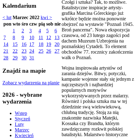
Czołgi i sztuka? Tak, to możliwe.
Kalendarium
Batalistyczne inspiracje artysty-
grafika Marcina Góreckiego już
< lut
Marzec 2022
kwi >
wkrótce będzie można ponownie
pon
wto
śro
czw
pią
sob
nie
obejrzeć na wystawie "Poznań 1945.
Broń pancerna". Nowa ekspozycja
1
2
3
4
5
6
czasowa, od 23 lutego zagości pod
7
8
9
10
11
12
13
dachem Muzeum Uzbrojenia na
14
15
16
17
18
19
20
poznańskiej Cytadeli. To element
21
22
23
24
25
26
27
obchodów 77. rocznicy zakończenia
walk o Poznań.
28
29
30
31
Wojna inspirowała artystów od
Znajdź na mapie
zarania dziejów. Bitwy, potyczki,
kampanie wojenne stały się jednym z
Zobacz wydarzenia na planie
najczęstszych i najbardziej
popularnych motywów
2026 - wybrane
wykorzystywanych przez malarzy.
wydarzenia
Również i polska sztuka ma w tej
dziedzinie swą wielowiekową,
chlubną tradycję. Stoją za nią
Wstęp
znakomite nazwiska Matejki,
Styczeń
Kossaka czy Brandta, którym
Luty
zawdzięczamy rozkwit polskiej
Marzec
batalistyki. Malarstwo historyczne
Kwiecień