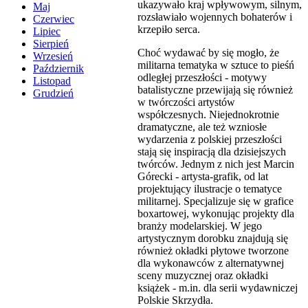
ukazywało kraj wpływowym, silnym,
Maj
rozsławiało wojennych bohaterów i
Czerwiec
krzepiło serca.
Lipiec
Sierpień
Choć wydawać by się mogło, że
Wrzesień
militarna tematyka w sztuce to pieśń
Październik
odległej przeszłości - motywy
Listopad
batalistyczne przewijają się również
Grudzień
w twórczości artystów
współczesnych. Niejednokrotnie
dramatyczne, ale też wzniosłe
wydarzenia z polskiej przeszłości
stają się inspiracją dla dzisiejszych
twórców. Jednym z nich jest Marcin
Górecki - artysta-grafik, od lat
projektujący ilustracje o tematyce
militarnej. Specjalizuje się w grafice
boxartowej, wykonując projekty dla
branży modelarskiej. W jego
artystycznym dorobku znajdują się
również okładki płytowe tworzone
dla wykonawców z alternatywnej
sceny muzycznej oraz okładki
książek - m.in. dla serii wydawniczej
Polskie Skrzydła.