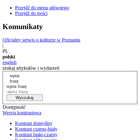
Przejdź do menu głównego
Przejdź do treści
Komunikaty
Oficjalny serwis o kulturze w Poznaniu
|
PL
polski
english
szukaj artykułów i wydarzeń
wpisz
frazę
wpisz frazę
Wyszukaj
Dostępność
Wersja kontrastowa
Kontrast domyślny
Kontrast czarno-biały
Kontrast biało-czarny