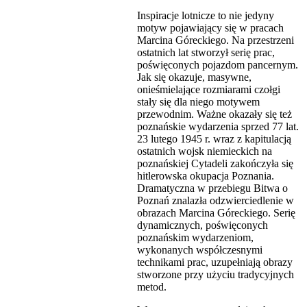
Inspiracje lotnicze to nie jedyny
motyw pojawiający się w pracach
Marcina Góreckiego. Na przestrzeni
ostatnich lat stworzył serię prac,
poświęconych pojazdom pancernym.
Jak się okazuje, masywne,
onieśmielające rozmiarami czołgi
stały się dla niego motywem
przewodnim. Ważne okazały się też
poznańskie wydarzenia sprzed 77 lat.
23 lutego 1945 r. wraz z kapitulacją
ostatnich wojsk niemieckich na
poznańskiej Cytadeli zakończyła się
hitlerowska okupacja Poznania.
Dramatyczna w przebiegu Bitwa o
Poznań znalazła odzwierciedlenie w
obrazach Marcina Góreckiego. Serię
dynamicznych, poświęconych
poznańskim wydarzeniom,
wykonanych współczesnymi
technikami prac, uzupełniają obrazy
stworzone przy użyciu tradycyjnych
metod.