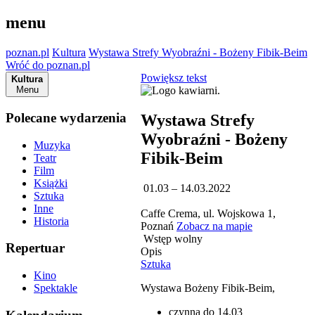
menu
poznan.pl
Kultura
Wystawa Strefy Wyobraźni - Bożeny Fibik-Beim
Wróć do poznan.pl
Powiększ tekst
Kultura
Menu
Polecane wydarzenia
Wystawa Strefy
Wyobraźni - Bożeny
Muzyka
Fibik-Beim
Teatr
Film
Książki
01.03 – 14.03.2022
Sztuka
Inne
Caffe Crema, ul. Wojskowa 1,
Historia
Poznań
Zobacz na mapie
Wstęp wolny
Repertuar
Opis
Sztuka
Kino
Wystawa Bożeny Fibik-Beim,
Spektakle
czynna do 14.03