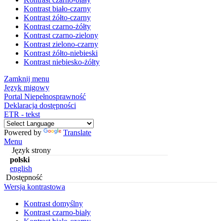
Kontrast biało-czarny
Kontrast żółto-czarny
Kontrast czarno-żółty
Kontrast czarno-zielony
Kontrast zielono-czarny
Kontrast żółto-niebieski
Kontrast niebiesko-żółty
Zamknij menu
Język migowy
Portal Niepełnosprawność
Deklaracja dostępności
ETR - tekst
Powered by
Translate
Menu
Język strony
polski
english
Dostępność
Wersja kontrastowa
Kontrast domyślny
Kontrast czarno-biały