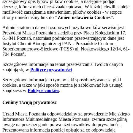
szczegółowy opis typów plików cookies, a następnie podjąć
decyzję, które z nich chcesz zaakceptować. W każdej chwili istnieje
możliwość zarządzania ustawieniami plików cookies - w stopce
strony umieściliśmy link do
"Zmień ustawienia Cookies"
.
Administratorem danych osobowych użytkowników serwisu jest
Prezydent Miasta Poznania z siedzibą przy Placu Kolegiackim 17,
61-841 Poznań, natomiast podmiotem przetwarzającym dane jest
Instytut Chemii Bioorganicznej PAN - Poznańskie Centrum
Superkomputerowo-Sieciowe (PCSS) ul. Noskowskiego 12/14, 61-
704 Poznań.
Szczegółowe informacje na temat przetwarzania Twoich danych
znajdują się w
Polityce prywatności
.
Szczegółowe informacje o tym, w jaki sposób używane są pliki
cookies, a także w jaki sposób można je zablokować lub usunąć,
znajdziesz w
Polityce cookies
.
Cenimy Twoją prywatność
Urząd Miasta Poznania odpowiedzialny za prowadzenie Miejskiego
Informatora Multimedialnego Miasta Poznania, zwraca szczególną
uwagę na przestrzeganie prawa użytkowników do prywatności.
Prezentowana informacja poniżej opisuje za co odpowiadają