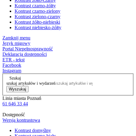
Kontrast żółto-czarny
Kontrast czarno-żółty
Kontrast czarno-zielony
Kontrast zielono-czarny
Kontrast żółto-niebieski
Kontrast niebiesko-żółty
Zamknij menu
Język migowy
Portal Niepełnosprawność
Deklaracja dostępności
ETR - tekst
Facebook
Instagram
Szukaj
szukaj artykułów i wydarzeń
Wyszukaj
Linia miasta Poznań
61 646 33 44
Dostępność
Wersja kontrastowa
Kontrast domyślny
Kontrast czarno-biały