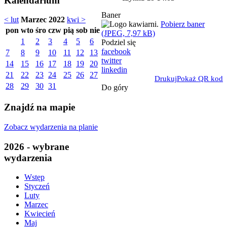
Kalendarium
Baner
< lut
Marzec 2022
kwi >
Pobierz baner
pon
wto
śro
czw
pią
sob
nie
(JPEG, 7,97 kB)
1
2
3
4
5
6
Podziel się
facebook
7
8
9
10
11
12
13
twitter
14
15
16
17
18
19
20
linkedin
21
22
23
24
25
26
27
Drukuj
Pokaż QR kod
28
29
30
31
Do góry
Znajdź na mapie
Zobacz wydarzenia na planie
2026 - wybrane
wydarzenia
Wstęp
Styczeń
Luty
Marzec
Kwiecień
Maj