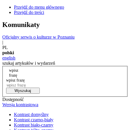
Przejdź do menu głównego
Przejdź do treści
Komunikaty
Oficjalny serwis o kulturze w Poznaniu
|
PL
polski
english
szukaj artykułów i wydarzeń
wpisz
frazę
wpisz frazę
Wyszukaj
Dostępność
Wersja kontrastowa
Kontrast domyślny
Kontrast czarno-biały
Kontrast biało-czarny