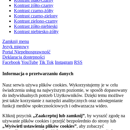
Kontrast biało-czarny
Kontrast żółto-czarny
Kontrast czarno-żółty
Kontrast czarno-zielony
Kontrast zielono-czarny
Kontrast żółto-niebieski
Kontrast niebiesko-żółty
Zamknij menu
Język migowy
Portal Niepełnosprawność
Deklaracja dostępności
Facebook
YouTube
Tik Tok
Instagram
RSS
Informacja o przetwarzaniu danych
Nasz serwis używa plików cookies. Wykorzystujemy je w celu
świadczenia usług na najwyższym poziomie, w sposób dopasowany
do indywidualnych potrzeb Użytkowników. Dzięki temu możliwe
jest także korzystanie z narzędzi analitycznych oraz udostępnianie
funkcji mediów społecznościowych i odtwarzacza wideo.
Kliknij przycisk
„Zaakceptuj lub zamknij”
, by wyrazić zgodę na
używanie plików cookies i przejść bezpośrednio do strony lub
„Wyświetl ustawienia plików cookies”
, aby zobaczyć