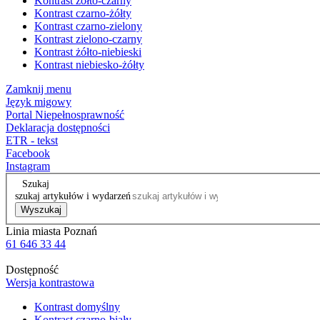
Kontrast żółto-czarny
Kontrast czarno-żółty
Kontrast czarno-zielony
Kontrast zielono-czarny
Kontrast żółto-niebieski
Kontrast niebiesko-żółty
Zamknij menu
Język migowy
Portal Niepełnosprawność
Deklaracja dostępności
ETR - tekst
Facebook
Instagram
Szukaj
szukaj artykułów i wydarzeń
Wyszukaj
Linia miasta Poznań
61 646 33 44
Dostępność
Wersja kontrastowa
Kontrast domyślny
Kontrast czarno-biały