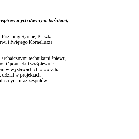
 inspirowanych dawnymi baśniami,
i. Poznamy Syrenę, Ptaszka
wi i świętego Korneliusza,
ię archaicznymi technikami śpiewu,
osem. Opowiada i wyśpiewuje
ałem w wystawach zbiorowych.
, udział w projektach
aficznych oraz zespołów