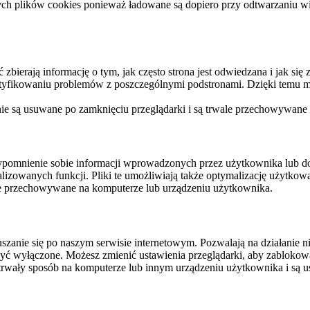
ych plików cookies ponieważ ładowane są dopiero przy odtwarzaniu wid
ierają informację o tym, jak często strona jest odwiedzana i jak się z 
ntyfikowaniu problemów z poszczególnymi podstronami. Dzięki temu mo
 nie są usuwane po zamknięciu przeglądarki i są trwale przechowywane
rzypomnienie sobie informacji wprowadzonych przez użytkownika lub 
nalizowanych funkcji. Pliki te umożliwiają także optymalizację użytko
ale przechowywane na komputerze lub urządzeniu użytkownika.
szanie się po naszym serwisie internetowym. Pozwalają na działanie ni
yć wyłączone. Możesz zmienić ustawienia przeglądarki, aby zablokować
trwały sposób na komputerze lub innym urządzeniu użytkownika i są u