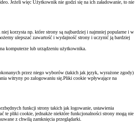
eo. Jeżeli więc Użytkownik nie godzi się na ich załadowanie, to nie
niej korzysta np. które strony są najbardziej i najmniej popularne i w
żemy ulepszać zawartość i wydajność strony i uczynić ją bardziej
 na komputerze lub urządzeniu użytkownika.
dokonanych przez niego wyborów (takich jak język, wyrażone zgody)
wania witryny po zalogowaniu się.Pliki cookie wpływające na
ezbędnych funkcji strony takich jak logowanie, ustawienia
 te pliki cookie, jednakże niektóre funkcjonalności strony mogą nie
suwane z chwilą zamknięcia przeglądarki.