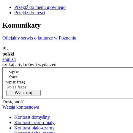
Przejdź do menu głównego
Przejdź do treści
Komunikaty
Oficjalny serwis o kulturze w Poznaniu
|
PL
polski
english
szukaj artykułów i wydarzeń
wpisz
frazę
wpisz frazę
Wyszukaj
Dostępność
Wersja kontrastowa
Kontrast domyślny
Kontrast czarno-biały
Kontrast biało-czarny