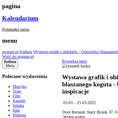
pagina
Kalendarium
Pominąłeś menu
menu
poznan.pl
Kultura
Wystawa grafik i obiektów - Opowieści blaszanego 
Wróć do poznan.pl
Powiększ tekst
Kultura
Menu
Polecane wydarzenia
Wystawa grafik i ob
blaszanego koguta - 
Muzyka
inspiracje
Teatr
Film
Książki
03.03 – 25.03.2022
Sztuka
Inne
Dom Bretanii, Stary Rynek 37, 
Historia
Wstęp wolny