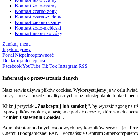
Kontrast biało-czarny
Kontrast żółto-czarny
Kontrast czarno-żółty
Kontrast czarno-zielony
Kontrast zielono-czarny
Kontrast żółto-niebieski
Kontrast niebiesko-żółty
Zamknij menu
Język migowy
Portal Niepełnosprawność
Deklaracja dostępności
Facebook
YouTube
Tik Tok
Instagram
RSS
Informacja o przetwarzaniu danych
Nasz serwis używa plików cookies. Wykorzystujemy je w celu świa
korzystanie z narzędzi analitycznych oraz udostępnianie funkcji me
Kliknij przycisk
„Zaakceptuj lub zamknij”
, by wyrazić zgodę na u
typów plików cookies, a następnie podjąć decyzję, które z nich chce
"Zmień ustawienia Cookies"
.
Administratorem danych osobowych użytkowników serwisu jest Prezyd
Chemii Bioorganicznej PAN - Poznańskie Centrum Superkomputerow