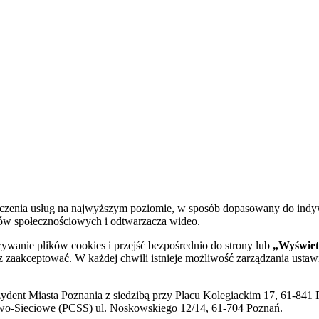
dczenia usług na najwyższym poziomie, w sposób dopasowany do indy
diów społecznościowych i odtwarzacza wideo.
żywanie plików cookies i przejść bezpośrednio do strony lub
„Wyświetl
sz zaakceptować. W każdej chwili istnieje możliwość zarządzania ustaw
ent Miasta Poznania z siedzibą przy Placu Kolegiackim 17, 61-841 P
o-Sieciowe (PCSS) ul. Noskowskiego 12/14, 61-704 Poznań.