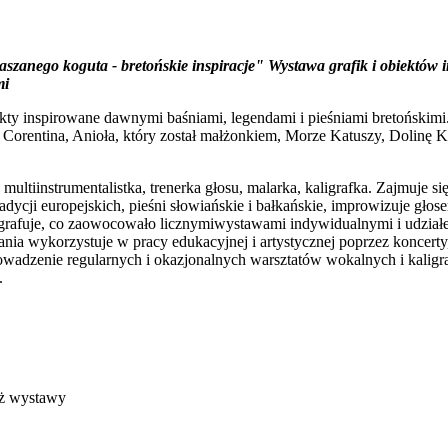
aszanego koguta - bretońskie inspiracje" Wystawa grafik i obiektów
mi
iekty inspirowane dawnymi baśniami, legendami i pieśniami bretońskim
Corentina, Anioła, który został małżonkiem, Morze Katuszy, Dolinę Kr
multiinstrumentalistka, trenerka głosu, malarka, kaligrafka. Zajmuje s
radycji europejskich, pieśni słowiańskie i bałkańskie, improwizuje gł
kaligrafuje, co zaowocowało licznymiwystawami indywidualnymi i udzi
ania wykorzystuje w pracy edukacyjnej i artystycznej poprzez koncerty
wadzenie regularnych i okazjonalnych warsztatów wokalnych i kaligr
.
saż wystawy