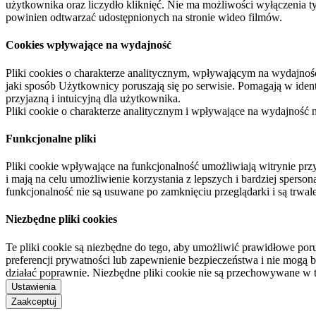
użytkownika oraz liczydło kliknięć. Nie ma możliwości wyłączenia t
powinien odtwarzać udostępnionych na stronie wideo filmów.
Cookies wpływające na wydajność
Pliki cookies o charakterze analitycznym, wpływającym na wydajność zb
jaki sposób Użytkownicy poruszają się po serwisie. Pomagają w ide
przyjazną i intuicyjną dla użytkownika.
Pliki cookie o charakterze analitycznym i wpływające na wydajność
Funkcjonalne pliki
Pliki cookie wpływające na funkcjonalność umożliwiają witrynie p
i mają na celu umożliwienie korzystania z lepszych i bardziej sperso
funkcjonalność nie są usuwane po zamknięciu przeglądarki i są trw
Niezbędne pliki cookies
Te pliki cookie są niezbędne do tego, aby umożliwić prawidłowe poru
preferencji prywatności lub zapewnienie bezpieczeństwa i nie mogą b
działać poprawnie. Niezbędne pliki cookie nie są przechowywane w 
Ustawienia
Zaakceptuj