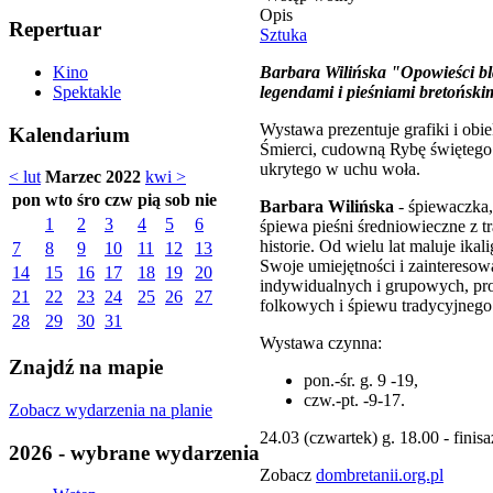
Opis
Repertuar
Sztuka
Barbara Wilińska "Opowieści bl
Kino
legendami i pieśniami bretoński
Spektakle
Wystawa prezentuje grafiki i ob
Kalendarium
Śmierci, cudowną Rybę świętego 
ukrytego w uchu woła.
< lut
Marzec 2022
kwi >
pon
wto
śro
czw
pią
sob
nie
Barbara Wilińska
- śpiewaczka, 
1
2
3
4
5
6
śpiewa pieśni średniowieczne z t
historie. Od wielu lat maluje i
7
8
9
10
11
12
13
Swoje umiejętności i zainteresow
14
15
16
17
18
19
20
indywidualnych i grupowych, pro
21
22
23
24
25
26
27
folkowych i śpiewu tradycyjnego
28
29
30
31
Wystawa czynna:
Znajdź na mapie
pon.-śr. g. 9 -19,
czw.-pt. -9-17.
Zobacz wydarzenia na planie
24.03 (czwartek) g. 18.00 - fini
2026 - wybrane wydarzenia
Zobacz
dombretanii.org.pl