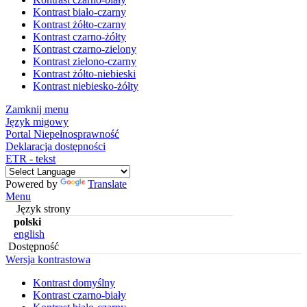
Kontrast biało-czarny
Kontrast żółto-czarny
Kontrast czarno-żółty
Kontrast czarno-zielony
Kontrast zielono-czarny
Kontrast żółto-niebieski
Kontrast niebiesko-żółty
Zamknij menu
Język migowy
Portal Niepełnosprawność
Deklaracja dostępności
ETR - tekst
Powered by
Translate
Menu
Język strony
polski
english
Dostępność
Wersja kontrastowa
Kontrast domyślny
Kontrast czarno-biały