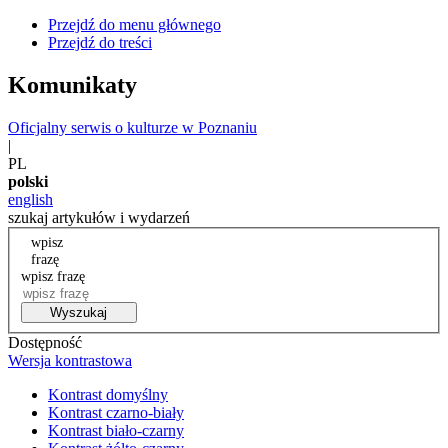
Przejdź do menu głównego
Przejdź do treści
Komunikaty
Oficjalny serwis o kulturze w Poznaniu
|
PL
polski
english
szukaj artykułów i wydarzeń
wpisz
frazę
wpisz frazę
Wyszukaj
Dostępność
Wersja kontrastowa
Kontrast domyślny
Kontrast czarno-biały
Kontrast biało-czarny