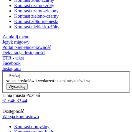
Kontrast żółto-czarny
Kontrast czarno-żółty
Kontrast czarno-zielony
Kontrast zielono-czarny
Kontrast żółto-niebieski
Kontrast niebiesko-żółty
Zamknij menu
Język migowy
Portal Niepełnosprawność
Deklaracja dostępności
ETR - tekst
Facebook
Instagram
Szukaj
szukaj artykułów i wydarzeń
Wyszukaj
Linia miasta Poznań
61 646 33 44
Dostępność
Wersja kontrastowa
Kontrast domyślny
Kontrast czarno-biały