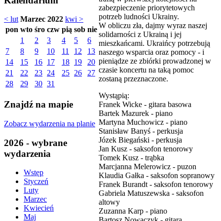
Kalendarium
zabezpieczenie priorytetowych
potrzeb ludności Ukrainy.
< lut
Marzec 2022
kwi >
W obliczu zła, dajmy wyraz naszej
pon
wto
śro
czw
pią
sob
nie
solidarności z Ukrainą i jej
1
2
3
4
5
6
mieszkańcami. Ukraińcy potrzebują
7
8
9
10
11
12
13
naszego wsparcia oraz pomocy - i
pieniądze ze zbiórki prowadzonej w
14
15
16
17
18
19
20
czasie koncertu na taką pomoc
21
22
23
24
25
26
27
zostaną przeznaczone.
28
29
30
31
Wystąpią:
Znajdź na mapie
Franek Wicke - gitara basowa
Bartek Mazurek - piano
Martyna Muchowicz - piano
Zobacz wydarzenia na planie
Stanisław Banyś - perkusja
Józek Biegański - perkusja
2026 - wybrane
Jan Kusz - saksofon tenorowy
wydarzenia
Tomek Kusz - trąbka
Marcjanna Melerowicz - puzon
Wstęp
Klaudia Gałka - saksofon sopranowy
Styczeń
Franek Burandt - saksofon tenorowy
Luty
Gabriela Matuszewska - saksofon
Marzec
altowy
Kwiecień
Zuzanna Karp - piano
Maj
Bartosz Nowaczyk - gitara