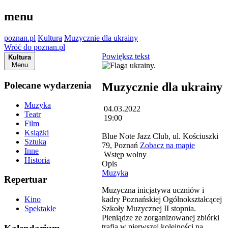
menu
poznan.pl
Kultura
Muzycznie dla ukrainy
Wróć do poznan.pl
Powiększ tekst
Kultura
Menu
Polecane wydarzenia
Muzycznie dla ukrainy
Muzyka
04.03.2022
Teatr
19:00
Film
Książki
Blue Note Jazz Club, ul. Kościuszki
Sztuka
79, Poznań
Zobacz na mapie
Inne
Wstęp wolny
Historia
Opis
Muzyka
Repertuar
Muzyczna inicjatywa uczniów i
kadry Poznańskiej Ogólnokształcącej
Kino
Szkoły Muzycznej II stopnia.
Spektakle
Pieniądze ze zorganizowanej zbiórki
trafią w pierwszej kolejności na