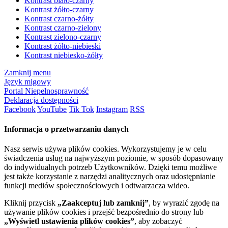
Kontrast biało-czarny
Kontrast żółto-czarny
Kontrast czarno-żółty
Kontrast czarno-zielony
Kontrast zielono-czarny
Kontrast żółto-niebieski
Kontrast niebiesko-żółty
Zamknij menu
Język migowy
Portal Niepełnosprawność
Deklaracja dostępności
Facebook
YouTube
Tik Tok
Instagram
RSS
Informacja o przetwarzaniu danych
Nasz serwis używa plików cookies. Wykorzystujemy je w celu
świadczenia usług na najwyższym poziomie, w sposób dopasowany
do indywidualnych potrzeb Użytkowników. Dzięki temu możliwe
jest także korzystanie z narzędzi analitycznych oraz udostępnianie
funkcji mediów społecznościowych i odtwarzacza wideo.
Kliknij przycisk
„Zaakceptuj lub zamknij”
, by wyrazić zgodę na
używanie plików cookies i przejść bezpośrednio do strony lub
„Wyświetl ustawienia plików cookies”
, aby zobaczyć