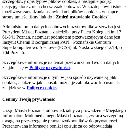
szczegółowy opis typów plików cookies, a następnie podjąć
decyzję, które z nich chcesz zaakceptować. W każdej chwili istnieje
możliwość zarządzania ustawieniami plików cookies - w stopce
strony umieściliśmy link do
"Zmień ustawienia Cookies"
.
Administratorem danych osobowych użytkowników serwisu jest
Prezydent Miasta Poznania z siedzibą przy Placu Kolegiackim 17,
61-841 Poznań, natomiast podmiotem przetwarzającym dane jest
Instytut Chemii Bioorganicznej PAN - Poznańskie Centrum
Superkomputerowo-Sieciowe (PCSS) ul. Noskowskiego 12/14, 61-
704 Poznań.
Szczegółowe informacje na temat przetwarzania Twoich danych
znajdują się w
Polityce prywatności
.
Szczegółowe informacje o tym, w jaki sposób używane są pliki
cookies, a także w jaki sposób można je zablokować lub usunąć,
znajdziesz w
Polityce cookies
.
Cenimy Twoją prywatność
Urząd Miasta Poznania odpowiedzialny za prowadzenie Miejskiego
Informatora Multimedialnego Miasta Poznania, zwraca szczególną
uwagę na przestrzeganie prawa użytkowników do prywatności.
Prezentowana informacja poniżej opisuje za co odpowiadają