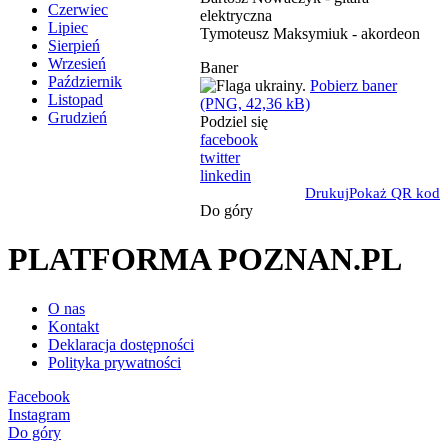
Czerwiec
elektryczna
Lipiec
Tymoteusz Maksymiuk - akordeon
Sierpień
Wrzesień
Baner
Październik
Pobierz baner
Listopad
(PNG, 42,36 kB)
Grudzień
Podziel się
facebook
twitter
linkedin
Drukuj
Pokaż QR kod
Do góry
PLATFORMA POZNAN.PL
O nas
Kontakt
Deklaracja dostępności
Polityka prywatności
Facebook
Instagram
Do góry