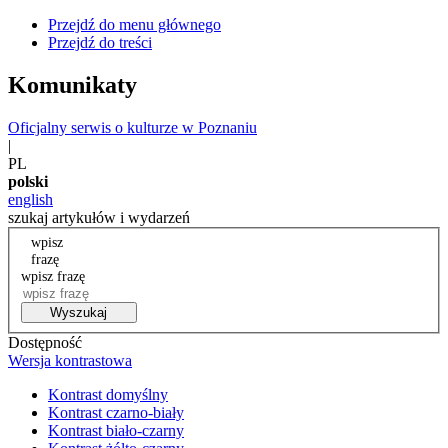
Przejdź do menu głównego
Przejdź do treści
Komunikaty
Oficjalny serwis o kulturze w Poznaniu
|
PL
polski
english
szukaj artykułów i wydarzeń
wpisz
frazę
wpisz frazę
Wyszukaj
Dostępność
Wersja kontrastowa
Kontrast domyślny
Kontrast czarno-biały
Kontrast biało-czarny