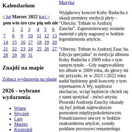
Muzyka
Kalendarium
Wyjątkowy koncert Kuby Badacha z
< lut
Marzec 2022
kwi >
okazji premiery reedycji płyty -
pon
wto
śro
czw
pią
sob
nie
"Obecny. Tribute to Andrzej
Zaucha". Zaprezentowany zostanie
1
2
3
4
5
6
materiał z płyty nagranej w hołdzie
7
8
9
10
11
12
13
legendarnemu artyście.
14
15
16
17
18
19
20
21
22
23
24
25
26
27
"Obecny. Tribute to Andrzej Zauc ha.
Edycja specjalna" to reedycja albumu
28
29
30
31
Kuby Badacha z 2009 roku o tym
samym tytule. - Gdy nagrywaliśmy
Znajdź na mapie
ten album w 2009 roku, do głowy mi
nie przyszło, że w 2021 i 2022 roku
Zobacz wydarzenia na planie
nadal będziemy grali koncerty z tym
repertuarem A Wy, najdrożsi
2026 - wybrane
słuchacze, wciąż będziecie chcieli się
wydarzenia
z nami spotykać - mówi artysta.
Piosenki Andrzeja Zauchy okazały
się być jednak najtrwalszym
Wstęp
pomostem międzypokoleniowym.
Styczeń
Ponadczasowe utwory w hołdzie
Luty
znakomitemu artyście, zostały
Marzec
poddane procesowi remasteringu
Kwiecień