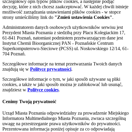
szczegółowy opis typów plików cookies, a następnie podjąć
decyzję, które z nich chcesz zaakceptować. W każdej chwili istnieje
możliwość zarządzania ustawieniami plików cookies - w stopce
strony umieściliśmy link do
"Zmień ustawienia Cookies"
.
Administratorem danych osobowych użytkowników serwisu jest
Prezydent Miasta Poznania z siedzibą przy Placu Kolegiackim 17,
61-841 Poznań, natomiast podmiotem przetwarzającym dane jest
Instytut Chemii Bioorganicznej PAN - Poznańskie Centrum
Superkomputerowo-Sieciowe (PCSS) ul. Noskowskiego 12/14, 61-
704 Poznań.
Szczegółowe informacje na temat przetwarzania Twoich danych
znajdują się w
Polityce prywatności
.
Szczegółowe informacje o tym, w jaki sposób używane są pliki
cookies, a także w jaki sposób można je zablokować lub usunąć,
znajdziesz w
Polityce cookies
.
Cenimy Twoją prywatność
Urząd Miasta Poznania odpowiedzialny za prowadzenie Miejskiego
Informatora Multimedialnego Miasta Poznania, zwraca szczególną
uwagę na przestrzeganie prawa użytkowników do prywatności.
Prezentowana informacja poniżej opisuje za co odpowiadają