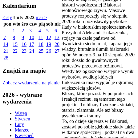
historii współczesnej Białorusi
Kalendarium
wolnościowego zrywu. Masowe
protesty rozpoczęły się w sierpniu
< sty
Luty 2022
mar >
2020 roku i pozostawiły głębokie
pon
wto
śro
czw
pią
sob
nie
ślady w białoruskim społeczeństwie.
1
2
3
4
5
6
Prezydent Aleksandr Łukaszenka,
7
8
9
10
11
12
13
stojący na czele państwa od
dwudziestu siedmiu lat, i aparat jego
14
15
16
17
18
19
20
władzy, brutalnie tłumili białoruski
21
22
23
24
25
26
27
opór. W nocy z 9 na 10 sierpnia 2020
28
roku doszło do gwałtownych
protestów przeciwko reżimowi.
Znajdź na mapie
Wtedy też ogłoszono wstępne wyniki
wyborów, według których
Łukaszenka miał wygrać je ogromną
Zobacz wydarzenia na planie
większością głosów.
Blizny, które pozostały po protestach
2026 - wybrane
i reakcji reżimu, są tematem tego
wydarzenia
projektu. To blizny fizyczne - siniaki,
otarcia, złamania. Ale też blizny
Wstęp
psychiczne - traumy.
Styczeń
To, co dzieje się teraz w Białorusi,
Luty
zostawi po sobie głębokie ślady także
Marzec
w tkance społecznej - podział na dwa
Kwiecień
społeczeństwa już się zarysowuje.