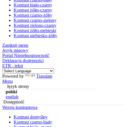
Kontrast biało-czarny
Kontrast żółto-czarny
Kontrast czarno-żółty
Kontrast czarno-zielony
Kontrast zielono-czarny
Kontrast żółto-niebieski
Kontrast niebiesko-żółty
Zamknij menu
Język migowy
Portal Niepełnosprawność
Deklaracja dostępności
ETR - tekst
Powered by
Translate
Menu
Język strony
polski
english
Dostępność
Wersja kontrastowa
Kontrast domyślny
Kontrast czarno-biały