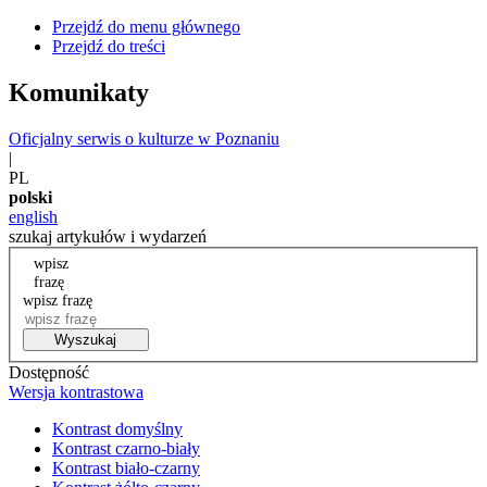
Przejdź do menu głównego
Przejdź do treści
Komunikaty
Oficjalny serwis o kulturze w Poznaniu
|
PL
polski
english
szukaj artykułów i wydarzeń
wpisz
frazę
wpisz frazę
Wyszukaj
Dostępność
Wersja kontrastowa
Kontrast domyślny
Kontrast czarno-biały
Kontrast biało-czarny