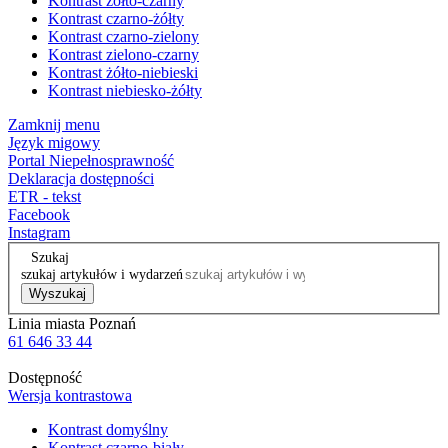
Kontrast żółto-czarny
Kontrast czarno-żółty
Kontrast czarno-zielony
Kontrast zielono-czarny
Kontrast żółto-niebieski
Kontrast niebiesko-żółty
Zamknij menu
Język migowy
Portal Niepełnosprawność
Deklaracja dostępności
ETR - tekst
Facebook
Instagram
Szukaj
szukaj artykułów i wydarzeń
Wyszukaj
Linia miasta Poznań
61 646 33 44
Dostępność
Wersja kontrastowa
Kontrast domyślny
Kontrast czarno-biały