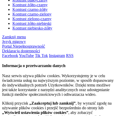
Kontrast biało-czarny
Kontrast żółto-czarny
Kontrast czarno-żółty
Kontrast czarno-zielony
Kontrast zielono-czarny
Kontrast żółto-niebieski
Kontrast niebiesko-żółty
Zamknij menu
Język migowy
Portal Niepełnosprawność
Deklaracja dostępności
Facebook
YouTube
Tik Tok
Instagram
RSS
Informacja o przetwarzaniu danych
Nasz serwis używa plików cookies. Wykorzystujemy je w celu
świadczenia usług na najwyższym poziomie, w sposób dopasowany
do indywidualnych potrzeb Użytkowników. Dzięki temu możliwe
jest także korzystanie z narzędzi analitycznych oraz udostępnianie
funkcji mediów społecznościowych i odtwarzacza wideo.
Kliknij przycisk
„Zaakceptuj lub zamknij”
, by wyrazić zgodę na
używanie plików cookies i przejść bezpośrednio do strony lub
„Wyświetl ustawienia plików cookies”
, aby zobaczyć