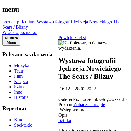
menu
poznan.pl
Kultura
Wystawa fotografii Jędrzeja Nowickiego The
Scars / Blizny
Wróć do poznan.pl
Powiększ tekst
Kultura
Menu
Polecane wydarzenia
Wystawa fotografii
Muzyka
Jędrzeja Nowickiego
Teatr
The Scars / Blizny
Film
Książki
Sztuka
16.12 – 28.02.2022
Inne
Historia
Galeria Pix.house, ul. Głogowska 35,
Poznań
Zobacz na mapie
Repertuar
Wstęp wolny
Opis
Kino
Sztuka
Spektakle
Blizny to zapis największego w