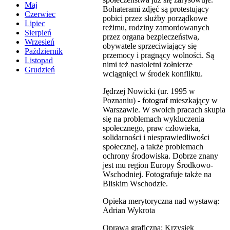
Maj
Bohaterami zdjęć są protestujący
Czerwiec
pobici przez służby porządkowe
Lipiec
reżimu, rodziny zamordowanych
Sierpień
przez organa bezpieczeństwa,
Wrzesień
obywatele sprzeciwiający się
Październik
przemocy i pragnący wolności. Są
Listopad
nimi też nastoletni żołnierze
Grudzień
wciągnięci w środek konfliktu.
Jędrzej Nowicki (ur. 1995 w
Poznaniu) - fotograf mieszkający w
Warszawie. W swoich pracach skupia
się na problemach wykluczenia
społecznego, praw człowieka,
solidarności i niesprawiedliwości
społecznej, a także problemach
ochrony środowiska. Dobrze znany
jest mu region Europy Środkowo-
Wschodniej. Fotografuje także na
Bliskim Wschodzie.
Opieka merytoryczna nad wystawą:
Adrian Wykrota
Oprawa graficzna: Krzysiek