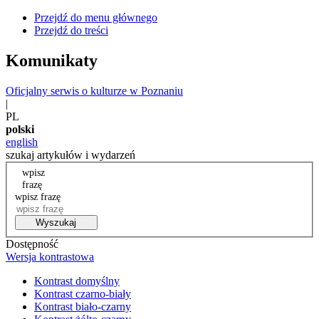
Przejdź do menu głównego
Przejdź do treści
Komunikaty
Oficjalny serwis o kulturze w Poznaniu
|
PL
polski
english
szukaj artykułów i wydarzeń
wpisz
frazę
wpisz frazę
Wyszukaj
Dostępność
Wersja kontrastowa
Kontrast domyślny
Kontrast czarno-biały
Kontrast biało-czarny