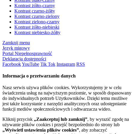
Kontrast biało-czarny
Kontrast żółto-czarny
Kontrast czarno-żółty
Kontrast czarno-zielony
Kontrast zielono-czarny
Kontrast żółto-niebieski
Kontrast niebiesko-żółty
Zamknij menu
Język migowy
Portal Niepełnosprawność
Deklaracja dostępności
Facebook
YouTube
Tik Tok
Instagram
RSS
Informacja o przetwarzaniu danych
Nasz serwis używa plików cookies. Wykorzystujemy je w celu
świadczenia usług na najwyższym poziomie, w sposób dopasowany
do indywidualnych potrzeb Użytkowników. Dzięki temu możliwe
jest także korzystanie z narzędzi analitycznych oraz udostępnianie
funkcji mediów społecznościowych i odtwarzacza wideo.
Kliknij przycisk
„Zaakceptuj lub zamknij”
, by wyrazić zgodę na
używanie plików cookies i przejść bezpośrednio do strony lub
„Wyświetl ustawienia plików cookies”
, aby zobaczyć