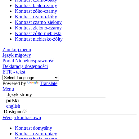
Kontrast biało-czarny
Kontrast żółto-czarny
Kontrast czarno-żółty
Kontrast czarno-zielony
Kontrast zielono-czarny
Kontrast żółto-niebieski
Kontrast niebiesko-żółty
Zamknij menu
Język migowy
Portal Niepełnosprawność
Deklaracja dostępności
ETR - tekst
Powered by
Translate
Menu
Język strony
polski
english
Dostępność
Wersja kontrastowa
Kontrast domyślny
Kontrast czarno-biały