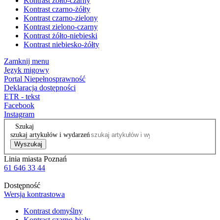
Kontrast żółto-czarny
Kontrast czarno-żółty
Kontrast czarno-zielony
Kontrast zielono-czarny
Kontrast żółto-niebieski
Kontrast niebiesko-żółty
Zamknij menu
Język migowy
Portal Niepełnosprawność
Deklaracja dostępności
ETR - tekst
Facebook
Instagram
Szukaj
szukaj artykułów i wydarzeń
Wyszukaj
Linia miasta Poznań
61 646 33 44
Dostępność
Wersja kontrastowa
Kontrast domyślny
Kontrast czarno-biały