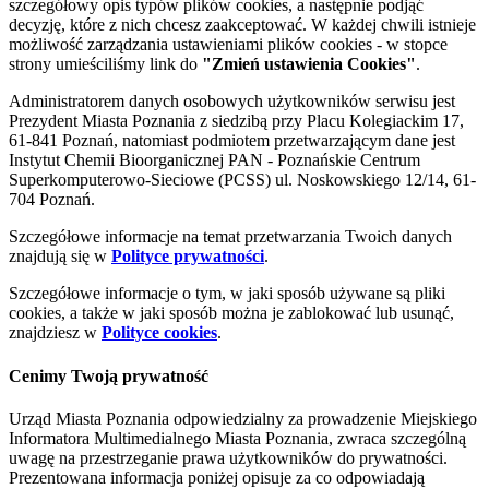
szczegółowy opis typów plików cookies, a następnie podjąć
decyzję, które z nich chcesz zaakceptować. W każdej chwili istnieje
możliwość zarządzania ustawieniami plików cookies - w stopce
strony umieściliśmy link do
"Zmień ustawienia Cookies"
.
Administratorem danych osobowych użytkowników serwisu jest
Prezydent Miasta Poznania z siedzibą przy Placu Kolegiackim 17,
61-841 Poznań, natomiast podmiotem przetwarzającym dane jest
Instytut Chemii Bioorganicznej PAN - Poznańskie Centrum
Superkomputerowo-Sieciowe (PCSS) ul. Noskowskiego 12/14, 61-
704 Poznań.
Szczegółowe informacje na temat przetwarzania Twoich danych
znajdują się w
Polityce prywatności
.
Szczegółowe informacje o tym, w jaki sposób używane są pliki
cookies, a także w jaki sposób można je zablokować lub usunąć,
znajdziesz w
Polityce cookies
.
Cenimy Twoją prywatność
Urząd Miasta Poznania odpowiedzialny za prowadzenie Miejskiego
Informatora Multimedialnego Miasta Poznania, zwraca szczególną
uwagę na przestrzeganie prawa użytkowników do prywatności.
Prezentowana informacja poniżej opisuje za co odpowiadają