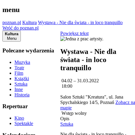
menu
poznan.pl
Kultura
Wystawa - Nie dla świata - in loco tranquillo
Wróć do poznan.pl
Powiększ tekst
Kultura
Menu
Polecane wydarzenia
Wystawa - Nie dla
świata - in loco
Muzyka
tranquillo
Teatr
Film
Książki
04.02 – 31.03.2022
Sztuka
18:00
Inne
Historia
Salon Sztuki "Kreatura", ul. Jana
Spychalskiego 14/5, Poznań
Zobacz n
Repertuar
mapie
Wstęp wolny
Kino
Opis
Spektakle
Sztuka
Nie dla świata - in loco tranquillo -