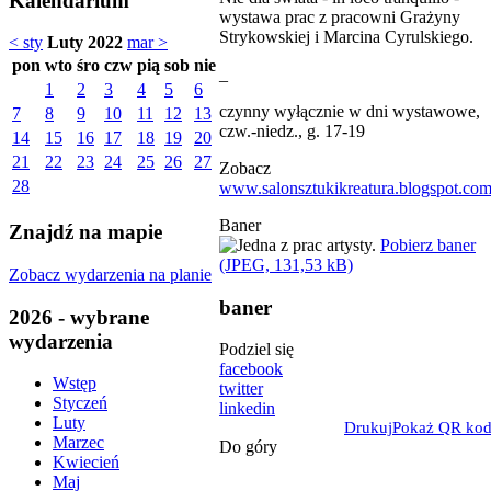
Kalendarium
wystawa prac z pracowni Grażyny
Strykowskiej i Marcina Cyrulskiego.
< sty
Luty 2022
mar >
pon
wto
śro
czw
pią
sob
nie
_
1
2
3
4
5
6
czynny wyłącznie w dni wystawowe,
7
8
9
10
11
12
13
czw.-niedz., g. 17-19
14
15
16
17
18
19
20
21
22
23
24
25
26
27
Zobacz
28
www.salonsztukikreatura.blogspot.co
Baner
Znajdź na mapie
Pobierz baner
(JPEG, 131,53 kB)
Zobacz wydarzenia na planie
baner
2026 - wybrane
wydarzenia
Podziel się
facebook
Wstęp
twitter
Styczeń
linkedin
Luty
Drukuj
Pokaż QR ko
Marzec
Do góry
Kwiecień
Maj