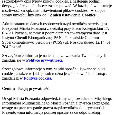
szczegółowy opis typów plików cookies, a następnie podjąć
decyzję, które z nich chcesz zaakceptować. W każdej chwili istnieje
możliwość zarządzania ustawieniami plików cookies - w stopce
strony umieściliśmy link do
"Zmień ustawienia Cookies"
.
Administratorem danych osobowych użytkowników serwisu jest
Prezydent Miasta Poznania z siedzibą przy Placu Kolegiackim 17,
61-841 Poznań, natomiast podmiotem przetwarzającym dane jest
Instytut Chemii Bioorganicznej PAN - Poznańskie Centrum
Superkomputerowo-Sieciowe (PCSS) ul. Noskowskiego 12/14, 61-
704 Poznań.
Szczegółowe informacje na temat przetwarzania Twoich danych
znajdują się w
Polityce prywatności
.
Szczegółowe informacje o tym, w jaki sposób używane są pliki
cookies, a także w jaki sposób można je zablokować lub usunąć,
znajdziesz w
Polityce cookies
.
Cenimy Twoją prywatność
Urząd Miasta Poznania odpowiedzialny za prowadzenie Miejskiego
Informatora Multimedialnego Miasta Poznania, zwraca szczególną
uwagę na przestrzeganie prawa użytkowników do prywatności.
Prezentowana informacja poniżej opisuje za co odpowiadają