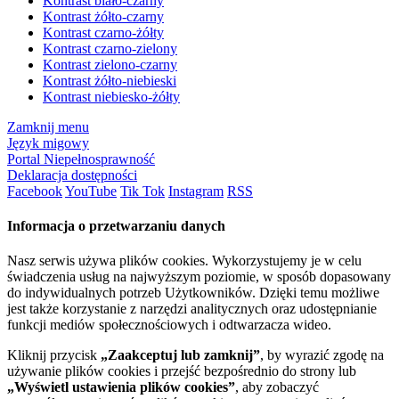
Kontrast biało-czarny
Kontrast żółto-czarny
Kontrast czarno-żółty
Kontrast czarno-zielony
Kontrast zielono-czarny
Kontrast żółto-niebieski
Kontrast niebiesko-żółty
Zamknij menu
Język migowy
Portal Niepełnosprawność
Deklaracja dostępności
Facebook
YouTube
Tik Tok
Instagram
RSS
Informacja o przetwarzaniu danych
Nasz serwis używa plików cookies. Wykorzystujemy je w celu
świadczenia usług na najwyższym poziomie, w sposób dopasowany
do indywidualnych potrzeb Użytkowników. Dzięki temu możliwe
jest także korzystanie z narzędzi analitycznych oraz udostępnianie
funkcji mediów społecznościowych i odtwarzacza wideo.
Kliknij przycisk
„Zaakceptuj lub zamknij”
, by wyrazić zgodę na
używanie plików cookies i przejść bezpośrednio do strony lub
„Wyświetl ustawienia plików cookies”
, aby zobaczyć