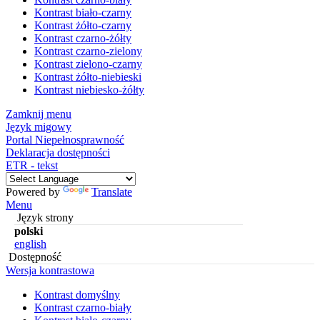
Kontrast biało-czarny
Kontrast żółto-czarny
Kontrast czarno-żółty
Kontrast czarno-zielony
Kontrast zielono-czarny
Kontrast żółto-niebieski
Kontrast niebiesko-żółty
Zamknij menu
Język migowy
Portal Niepełnosprawność
Deklaracja dostępności
ETR - tekst
Powered by
Translate
Menu
Język strony
polski
english
Dostępność
Wersja kontrastowa
Kontrast domyślny
Kontrast czarno-biały