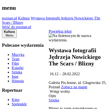
menu
poznan.pl
Kultura
Wystawa fotografii Jędrzeja Nowickiego The
Scars / Blizny
Wróć do poznan.pl
Powiększ tekst
Kultura
Menu
Polecane wydarzenia
Wystawa fotografii
Muzyka
Jędrzeja Nowickiego
Teatr
The Scars / Blizny
Film
Książki
Sztuka
16.12 – 28.02.2022
Inne
Historia
Galeria Pix.house, ul. Głogowska 35,
Poznań
Zobacz na mapie
Repertuar
Wstęp wolny
Opis
Kino
Sztuka
Spektakle
Blizny to zapis największego w