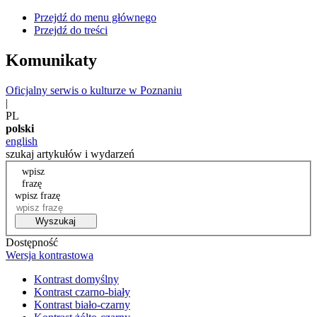
Przejdź do menu głównego
Przejdź do treści
Komunikaty
Oficjalny serwis o kulturze w Poznaniu
|
PL
polski
english
szukaj artykułów i wydarzeń
wpisz
frazę
wpisz frazę
Wyszukaj
Dostępność
Wersja kontrastowa
Kontrast domyślny
Kontrast czarno-biały
Kontrast biało-czarny