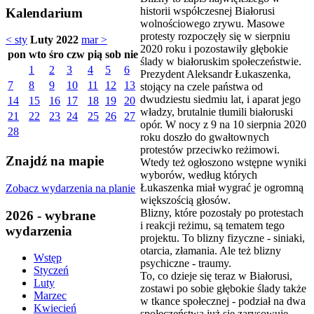
historii współczesnej Białorusi
Kalendarium
wolnościowego zrywu. Masowe
protesty rozpoczęły się w sierpniu
< sty
Luty 2022
mar >
2020 roku i pozostawiły głębokie
pon
wto
śro
czw
pią
sob
nie
ślady w białoruskim społeczeństwie.
1
2
3
4
5
6
Prezydent Aleksandr Łukaszenka,
7
8
9
10
11
12
13
stojący na czele państwa od
dwudziestu siedmiu lat, i aparat jego
14
15
16
17
18
19
20
władzy, brutalnie tłumili białoruski
21
22
23
24
25
26
27
opór. W nocy z 9 na 10 sierpnia 2020
28
roku doszło do gwałtownych
protestów przeciwko reżimowi.
Znajdź na mapie
Wtedy też ogłoszono wstępne wyniki
wyborów, według których
Łukaszenka miał wygrać je ogromną
Zobacz wydarzenia na planie
większością głosów.
Blizny, które pozostały po protestach
2026 - wybrane
i reakcji reżimu, są tematem tego
wydarzenia
projektu. To blizny fizyczne - siniaki,
otarcia, złamania. Ale też blizny
Wstęp
psychiczne - traumy.
Styczeń
To, co dzieje się teraz w Białorusi,
Luty
zostawi po sobie głębokie ślady także
Marzec
w tkance społecznej - podział na dwa
Kwiecień
społeczeństwa już się zarysowuje.