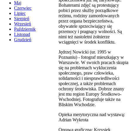
Maj
Bohaterami zdjęć są protestujący
Czerwiec
pobici przez służby porządkowe
Lipiec
reżimu, rodziny zamordowanych
Sierpień
przez organa bezpieczeństwa,
Wrzesień
obywatele sprzeciwiający się
Październik
przemocy i pragnący wolności. Są
Listopad
nimi też nastoletni żołnierze
Grudzień
wciągnięci w środek konfliktu.
Jędrzej Nowicki (ur. 1995 w
Poznaniu) - fotograf mieszkający w
Warszawie. W swoich pracach skupia
się na problemach wykluczenia
społecznego, praw człowieka,
solidarności i niesprawiedliwości
społecznej, a także problemach
ochrony środowiska. Dobrze znany
jest mu region Europy Środkowo-
Wschodniej. Fotografuje także na
Bliskim Wschodzie.
Opieka merytoryczna nad wystawą:
Adrian Wykrota
Oprawa graficzna: Krzysiek