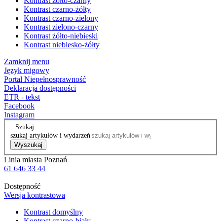
Kontrast żółto-czarny
Kontrast czarno-żółty
Kontrast czarno-zielony
Kontrast zielono-czarny
Kontrast żółto-niebieski
Kontrast niebiesko-żółty
Zamknij menu
Język migowy
Portal Niepełnosprawność
Deklaracja dostępności
ETR - tekst
Facebook
Instagram
Szukaj
szukaj artykułów i wydarzeń
Wyszukaj
Linia miasta Poznań
61 646 33 44
Dostępność
Wersja kontrastowa
Kontrast domyślny
Kontrast czarno-biały