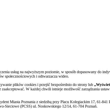
dczenia usług na najwyższym poziomie, w sposób dopasowany do indy
diów społecznościowych i odtwarzacza wideo.
żywanie plików cookies i przejść bezpośrednio do strony lub
„Wyświetl
sz zaakceptować. W każdej chwili istnieje możliwość zarządzania ustaw
ent Miasta Poznania z siedzibą przy Placu Kolegiackim 17, 61-841 P
o-Sieciowe (PCSS) ul. Noskowskiego 12/14, 61-704 Poznań.