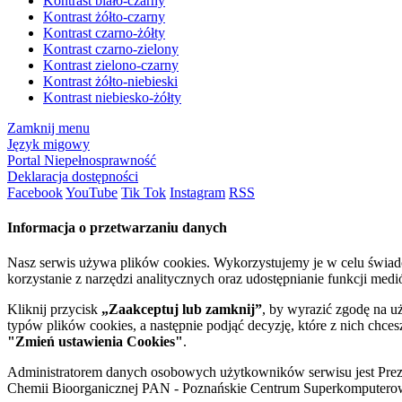
Kontrast biało-czarny
Kontrast żółto-czarny
Kontrast czarno-żółty
Kontrast czarno-zielony
Kontrast zielono-czarny
Kontrast żółto-niebieski
Kontrast niebiesko-żółty
Zamknij menu
Język migowy
Portal Niepełnosprawność
Deklaracja dostępności
Facebook
YouTube
Tik Tok
Instagram
RSS
Informacja o przetwarzaniu danych
Nasz serwis używa plików cookies. Wykorzystujemy je w celu świa
korzystanie z narzędzi analitycznych oraz udostępnianie funkcji me
Kliknij przycisk
„Zaakceptuj lub zamknij”
, by wyrazić zgodę na u
typów plików cookies, a następnie podjąć decyzję, które z nich chce
"Zmień ustawienia Cookies"
.
Administratorem danych osobowych użytkowników serwisu jest Prezyd
Chemii Bioorganicznej PAN - Poznańskie Centrum Superkomputerow