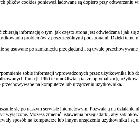
ych plików cookies ponieważ ładowane są dopiero przy odtwarzaniu wid
ierają informację o tym, jak często strona jest odwiedzana i jak się z 
ntyfikowaniu problemów z poszczególnymi podstronami. Dzięki temu mo
 nie są usuwane po zamknięciu przeglądarki i są trwale przechowywane
rzypomnienie sobie informacji wprowadzonych przez użytkownika lub 
nalizowanych funkcji. Pliki te umożliwiają także optymalizację użytko
ale przechowywane na komputerze lub urządzeniu użytkownika.
szanie się po naszym serwisie internetowym. Pozwalają na działanie ni
yć wyłączone. Możesz zmienić ustawienia przeglądarki, aby zablokować
trwały sposób na komputerze lub innym urządzeniu użytkownika i są u