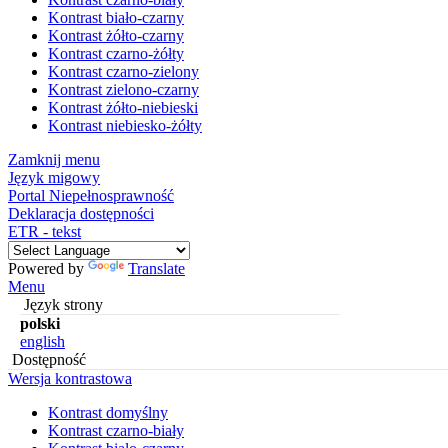
Kontrast biało-czarny
Kontrast żółto-czarny
Kontrast czarno-żółty
Kontrast czarno-zielony
Kontrast zielono-czarny
Kontrast żółto-niebieski
Kontrast niebiesko-żółty
Zamknij menu
Język migowy
Portal Niepełnosprawność
Deklaracja dostępności
ETR - tekst
Powered by
Translate
Menu
Język strony
polski
english
Dostępność
Wersja kontrastowa
Kontrast domyślny
Kontrast czarno-biały