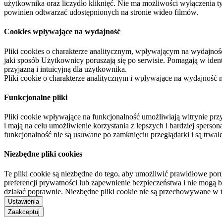
użytkownika oraz liczydło kliknięć. Nie ma możliwości wyłączenia t
powinien odtwarzać udostępnionych na stronie wideo filmów.
Cookies wpływające na wydajność
Pliki cookies o charakterze analitycznym, wpływającym na wydajność zb
jaki sposób Użytkownicy poruszają się po serwisie. Pomagają w ide
przyjazną i intuicyjną dla użytkownika.
Pliki cookie o charakterze analitycznym i wpływające na wydajność
Funkcjonalne pliki
Pliki cookie wpływające na funkcjonalność umożliwiają witrynie p
i mają na celu umożliwienie korzystania z lepszych i bardziej sperso
funkcjonalność nie są usuwane po zamknięciu przeglądarki i są trw
Niezbędne pliki cookies
Te pliki cookie są niezbędne do tego, aby umożliwić prawidłowe poru
preferencji prywatności lub zapewnienie bezpieczeństwa i nie mogą b
działać poprawnie. Niezbędne pliki cookie nie są przechowywane w 
Ustawienia
Zaakceptuj