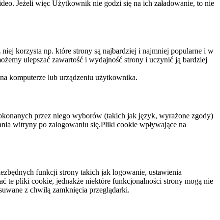
eo. Jeżeli więc Użytkownik nie godzi się na ich załadowanie, to nie
niej korzysta np. które strony są najbardziej i najmniej popularne i w
żemy ulepszać zawartość i wydajność strony i uczynić ją bardziej
 na komputerze lub urządzeniu użytkownika.
dokonanych przez niego wyborów (takich jak język, wyrażone zgody)
wania witryny po zalogowaniu się.Pliki cookie wpływające na
ezbędnych funkcji strony takich jak logowanie, ustawienia
 te pliki cookie, jednakże niektóre funkcjonalności strony mogą nie
suwane z chwilą zamknięcia przeglądarki.