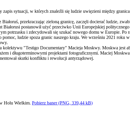
 zapis sytuacji, w których znaleźli się ludzie uwięzieni między grani
 Białoruś, przekraczając zieloną granicę, zaczęli docierać ludzie, zwab
 Białorusi postanowił użyć przeciwko Unii Europejskiej politycznego
iowym potrzasku i zdecydowali się szukać nowego domu w Europie. Po 
 o pomoc, ludzie spoza granic naszego kraju. We wrześniu 2021 roku 
owy.
tera kolektywu "Testigo Documentary" Macieja Moskwy. Moskwa jest 
ortażem i długoterminowymi projektami fotograficznymi. Maciej Moskwa
entował skutki konfliktu i rewolucji antyrządowej.
Pobierz baner (PNG, 339,44 kB)