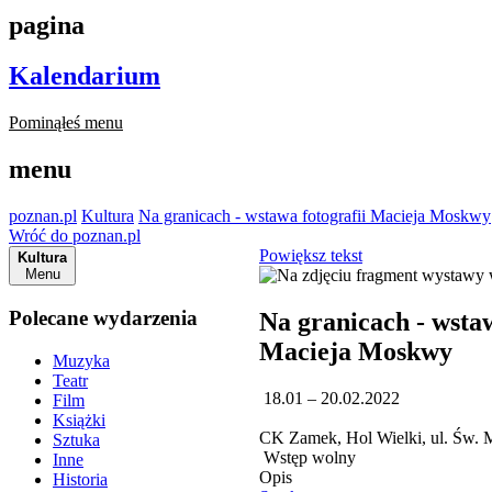
pagina
Kalendarium
Pominąłeś menu
menu
poznan.pl
Kultura
Na granicach - wstawa fotografii Macieja Moskwy
Wróć do poznan.pl
Powiększ tekst
Kultura
Menu
Polecane wydarzenia
Na granicach - wstaw
Macieja Moskwy
Muzyka
Teatr
18.01 – 20.02.2022
Film
Książki
CK Zamek, Hol Wielki, ul. Św. 
Sztuka
Wstęp wolny
Inne
Opis
Historia