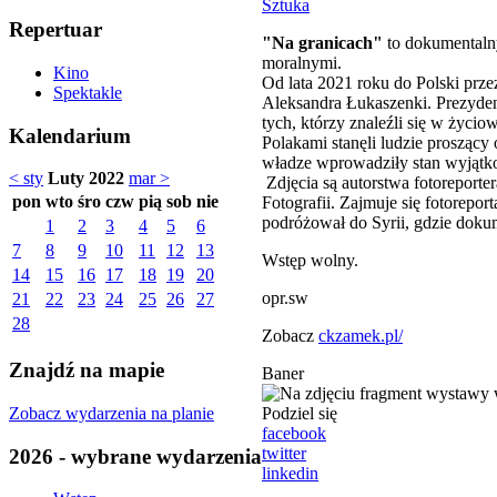
Sztuka
Repertuar
"Na granicach"
to dokumentalny
moralnymi.
Kino
Od lata 2021 roku do Polski przez
Spektakle
Aleksandra Łukaszenki. Prezydent
tych, którzy znaleźli się w życ
Kalendarium
Polakami stanęli ludzie proszący
władze wprowadziły stan wyjątk
< sty
Luty 2022
mar >
Zdjęcia są autorstwa fotorepor
pon
wto
śro
czw
pią
sob
nie
Fotografii. Zajmuje się fotorep
podróżował do Syrii, gdzie dokum
1
2
3
4
5
6
7
8
9
10
11
12
13
Wstęp wolny.
14
15
16
17
18
19
20
opr.sw
21
22
23
24
25
26
27
28
Zobacz
ckzamek.pl/
Znajdź na mapie
Baner
Zobacz wydarzenia na planie
Podziel się
facebook
twitter
2026 - wybrane wydarzenia
linkedin