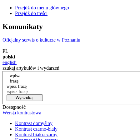
Przejdź do menu głównego
Przejdź do treści
Komunikaty
Oficjalny serwis o kulturze w Poznaniu
|
PL
polski
english
szukaj artykułów i wydarzeń
wpisz
frazę
wpisz frazę
Wyszukaj
Dostępność
Wersja kontrastowa
Kontrast domyślny
Kontrast czarno-biały
Kontrast biało-czarny