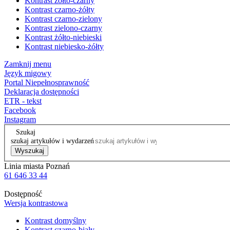
Kontrast żółto-czarny
Kontrast czarno-żółty
Kontrast czarno-zielony
Kontrast zielono-czarny
Kontrast żółto-niebieski
Kontrast niebiesko-żółty
Zamknij menu
Język migowy
Portal Niepełnosprawność
Deklaracja dostępności
ETR - tekst
Facebook
Instagram
Szukaj
szukaj artykułów i wydarzeń
Wyszukaj
Linia miasta Poznań
61 646 33 44
Dostępność
Wersja kontrastowa
Kontrast domyślny
Kontrast czarno-biały