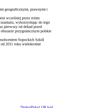
cami geograficznymi, prawnymi i
ieni wcześniej przez reżim
 szantażu, wykorzystując do tego
raz pierwszy od dekad przed
w obszarze przygranicznym polskie
absolwentem Sopockich Szkół
 od 2011 roku wielokrotnie
Drukuj
Pokaż QR kod