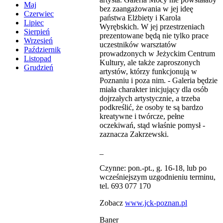
Maj
bez zaangażowania w jej ideę
Czerwiec
państwa Elżbiety i Karola
Lipiec
Wyrębskich. W jej przestrzeniach
Sierpień
prezentowane będą nie tylko prace
Wrzesień
uczestników warsztatów
Październik
prowadzonych w Jeżyckim Centrum
Listopad
Kultury, ale także zaproszonych
Grudzień
artystów, którzy funkcjonują w
Poznaniu i poza nim. - Galeria będzie
miała charakter inicjujący dla osób
dojrzałych artystycznie, a trzeba
podkreślić, że osoby te są bardzo
kreatywne i twórcze, pełne
oczekiwań, stąd właśnie pomysł -
zaznacza Zakrzewski.
_
Czynne: pon.-pt., g. 16-18, lub po
wcześniejszym uzgodnieniu terminu,
tel. 693 077 170
Zobacz
www.jck-poznan.pl
Baner