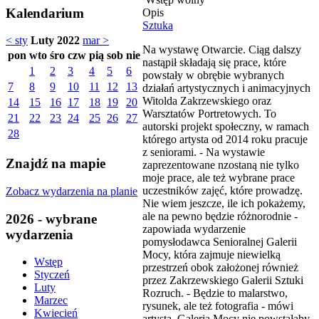
Kalendarium
Opis
Sztuka
< sty
Luty 2022
mar >
Na wystawę Otwarcie. Ciąg dalszy
pon
wto
śro
czw
pią
sob
nie
nastąpił składają się prace, które
1
2
3
4
5
6
powstały w obrębie wybranych
7
8
9
10
11
12
13
działań artystycznych i animacyjnych
Witolda Zakrzewskiego oraz
14
15
16
17
18
19
20
Warsztatów Portretowych. To
21
22
23
24
25
26
27
autorski projekt społeczny, w ramach
28
którego artysta od 2014 roku pracuje
z seniorami. - Na wystawie
Znajdź na mapie
zaprezentowane nzostaną nie tylko
moje prace, ale też wybrane prace
uczestników zajęć, które prowadzę.
Zobacz wydarzenia na planie
Nie wiem jeszcze, ile ich pokażemy,
ale na pewno będzie różnorodnie -
2026 - wybrane
zapowiada wydarzenie
wydarzenia
pomysłodawca Senioralnej Galerii
Mocy, która zajmuje niewielką
Wstęp
przestrzeń obok założonej również
Styczeń
przez Zakrzewskiego Galerii Sztuki
Luty
Rozruch. - Będzie to malarstwo,
Marzec
rysunek, ale też fotografia - mówi
Kwiecień
artysta. Galeria Mocy nie powstałaby