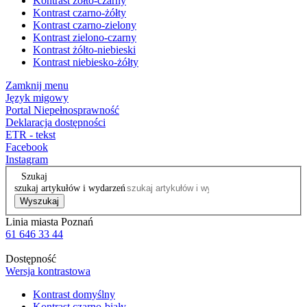
Kontrast żółto-czarny
Kontrast czarno-żółty
Kontrast czarno-zielony
Kontrast zielono-czarny
Kontrast żółto-niebieski
Kontrast niebiesko-żółty
Zamknij menu
Język migowy
Portal Niepełnosprawność
Deklaracja dostępności
ETR - tekst
Facebook
Instagram
Szukaj
szukaj artykułów i wydarzeń
Wyszukaj
Linia miasta Poznań
61 646 33 44
Dostępność
Wersja kontrastowa
Kontrast domyślny
Kontrast czarno-biały