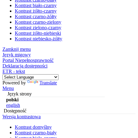
Kontrast biało-czarny
Kontrast żółto-czarny
Kontrast czarno-żółty
Kontrast czarno-zielony
Kontrast zielono-czarny
Kontrast żółto-niebieski
Kontrast niebiesko-żółty
Zamknij menu
Język migowy
Portal Niepełnosprawność
Deklaracja dostępności
ETR - tekst
Powered by
Translate
Menu
Język strony
polski
english
Dostępność
Wersja kontrastowa
Kontrast domyślny
Kontrast czarno-biały