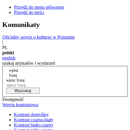
Przejdź do menu głównego
Przejdź do treści
Komunikaty
Oficjalny serwis o kulturze w Poznaniu
|
PL
polski
english
szukaj artykułów i wydarzeń
wpisz
frazę
wpisz frazę
Wyszukaj
Dostępność
Wersja kontrastowa
Kontrast domyślny
Kontrast czarno-biały
Kontrast biało-czarny