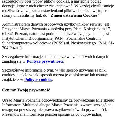
szczegółowy opis typów plików cookies, a następnie podjąć
decyzję, które z nich chcesz zaakceptować. W każdej chwili istnieje
możliwość zarządzania ustawieniami plików cookies - w stopce
strony umieściliśmy link do
"Zmień ustawienia Cookies"
.
Administratorem danych osobowych użytkowników serwisu jest
Prezydent Miasta Poznania z siedzibą przy Placu Kolegiackim 17,
61-841 Poznań, natomiast podmiotem przetwarzającym dane jest
Instytut Chemii Bioorganicznej PAN - Poznańskie Centrum
Superkomputerowo-Sieciowe (PCSS) ul. Noskowskiego 12/14, 61-
704 Poznań.
Szczegółowe informacje na temat przetwarzania Twoich danych
znajdują się w
Polityce prywatności
.
Szczegółowe informacje o tym, w jaki sposób używane są pliki
cookies, a także w jaki sposób można je zablokować lub usunąć,
znajdziesz w
Polityce cookies
.
Cenimy Twoją prywatność
Urząd Miasta Poznania odpowiedzialny za prowadzenie Miejskiego
Informatora Multimedialnego Miasta Poznania, zwraca szczególną
uwagę na przestrzeganie prawa użytkowników do prywatności.
Prezentowana informacja poniżej opisuje za co odpowiadają