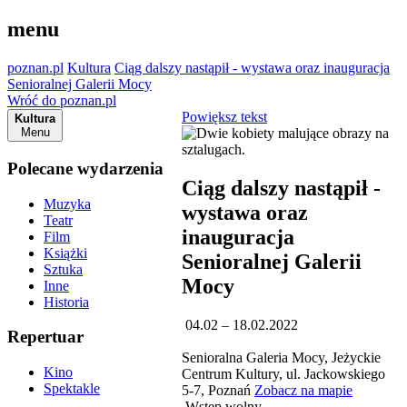
menu
poznan.pl
Kultura
Ciąg dalszy nastąpił - wystawa oraz inauguracja
Senioralnej Galerii Mocy
Wróć do poznan.pl
Powiększ tekst
Kultura
Menu
Polecane wydarzenia
Ciąg dalszy nastąpił -
Muzyka
wystawa oraz
Teatr
inauguracja
Film
Książki
Senioralnej Galerii
Sztuka
Mocy
Inne
Historia
04.02 – 18.02.2022
Repertuar
Senioralna Galeria Mocy, Jeżyckie
Kino
Centrum Kultury, ul. Jackowskiego
Spektakle
5-7, Poznań
Zobacz na mapie
Wstęp wolny