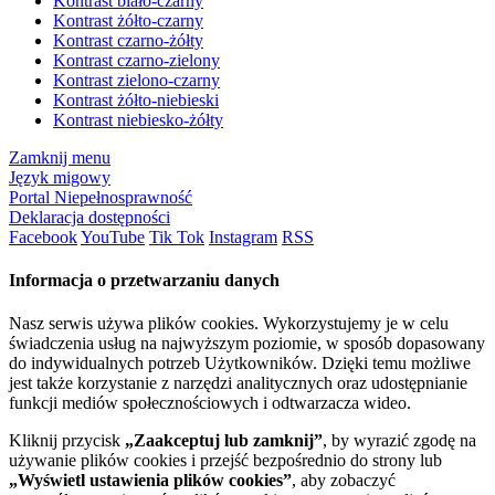
Kontrast biało-czarny
Kontrast żółto-czarny
Kontrast czarno-żółty
Kontrast czarno-zielony
Kontrast zielono-czarny
Kontrast żółto-niebieski
Kontrast niebiesko-żółty
Zamknij menu
Język migowy
Portal Niepełnosprawność
Deklaracja dostępności
Facebook
YouTube
Tik Tok
Instagram
RSS
Informacja o przetwarzaniu danych
Nasz serwis używa plików cookies. Wykorzystujemy je w celu
świadczenia usług na najwyższym poziomie, w sposób dopasowany
do indywidualnych potrzeb Użytkowników. Dzięki temu możliwe
jest także korzystanie z narzędzi analitycznych oraz udostępnianie
funkcji mediów społecznościowych i odtwarzacza wideo.
Kliknij przycisk
„Zaakceptuj lub zamknij”
, by wyrazić zgodę na
używanie plików cookies i przejść bezpośrednio do strony lub
„Wyświetl ustawienia plików cookies”
, aby zobaczyć