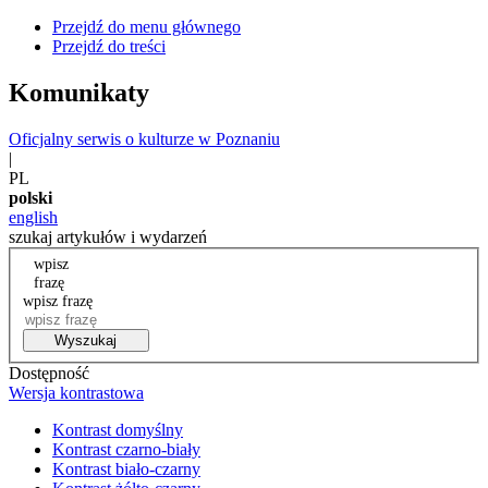
Przejdź do menu głównego
Przejdź do treści
Komunikaty
Oficjalny serwis o kulturze w Poznaniu
|
PL
polski
english
szukaj artykułów i wydarzeń
wpisz
frazę
wpisz frazę
Wyszukaj
Dostępność
Wersja kontrastowa
Kontrast domyślny
Kontrast czarno-biały
Kontrast biało-czarny