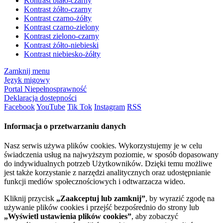
Kontrast biało-czarny
Kontrast żółto-czarny
Kontrast czarno-żółty
Kontrast czarno-zielony
Kontrast zielono-czarny
Kontrast żółto-niebieski
Kontrast niebiesko-żółty
Zamknij menu
Język migowy
Portal Niepełnosprawność
Deklaracja dostępności
Facebook
YouTube
Tik Tok
Instagram
RSS
Informacja o przetwarzaniu danych
Nasz serwis używa plików cookies. Wykorzystujemy je w celu
świadczenia usług na najwyższym poziomie, w sposób dopasowany
do indywidualnych potrzeb Użytkowników. Dzięki temu możliwe
jest także korzystanie z narzędzi analitycznych oraz udostępnianie
funkcji mediów społecznościowych i odtwarzacza wideo.
Kliknij przycisk
„Zaakceptuj lub zamknij”
, by wyrazić zgodę na
używanie plików cookies i przejść bezpośrednio do strony lub
„Wyświetl ustawienia plików cookies”
, aby zobaczyć