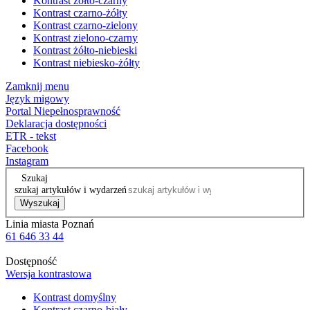
Kontrast żółto-czarny
Kontrast czarno-żółty
Kontrast czarno-zielony
Kontrast zielono-czarny
Kontrast żółto-niebieski
Kontrast niebiesko-żółty
Zamknij menu
Język migowy
Portal Niepełnosprawność
Deklaracja dostępności
ETR - tekst
Facebook
Instagram
Szukaj
szukaj artykułów i wydarzeń
Wyszukaj
Linia miasta Poznań
61 646 33 44
Dostępność
Wersja kontrastowa
Kontrast domyślny
Kontrast czarno-biały