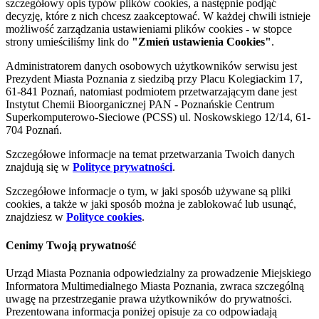
szczegółowy opis typów plików cookies, a następnie podjąć
decyzję, które z nich chcesz zaakceptować. W każdej chwili istnieje
możliwość zarządzania ustawieniami plików cookies - w stopce
strony umieściliśmy link do
"Zmień ustawienia Cookies"
.
Administratorem danych osobowych użytkowników serwisu jest
Prezydent Miasta Poznania z siedzibą przy Placu Kolegiackim 17,
61-841 Poznań, natomiast podmiotem przetwarzającym dane jest
Instytut Chemii Bioorganicznej PAN - Poznańskie Centrum
Superkomputerowo-Sieciowe (PCSS) ul. Noskowskiego 12/14, 61-
704 Poznań.
Szczegółowe informacje na temat przetwarzania Twoich danych
znajdują się w
Polityce prywatności
.
Szczegółowe informacje o tym, w jaki sposób używane są pliki
cookies, a także w jaki sposób można je zablokować lub usunąć,
znajdziesz w
Polityce cookies
.
Cenimy Twoją prywatność
Urząd Miasta Poznania odpowiedzialny za prowadzenie Miejskiego
Informatora Multimedialnego Miasta Poznania, zwraca szczególną
uwagę na przestrzeganie prawa użytkowników do prywatności.
Prezentowana informacja poniżej opisuje za co odpowiadają