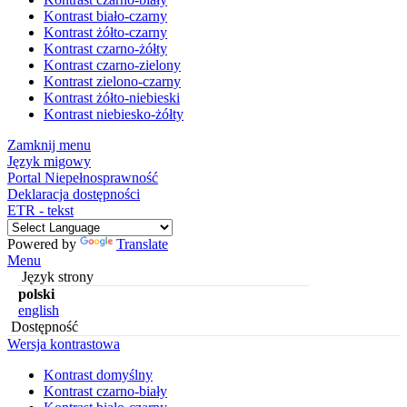
Kontrast biało-czarny
Kontrast żółto-czarny
Kontrast czarno-żółty
Kontrast czarno-zielony
Kontrast zielono-czarny
Kontrast żółto-niebieski
Kontrast niebiesko-żółty
Zamknij menu
Język migowy
Portal Niepełnosprawność
Deklaracja dostępności
ETR - tekst
Powered by
Translate
Menu
Język strony
polski
english
Dostępność
Wersja kontrastowa
Kontrast domyślny
Kontrast czarno-biały