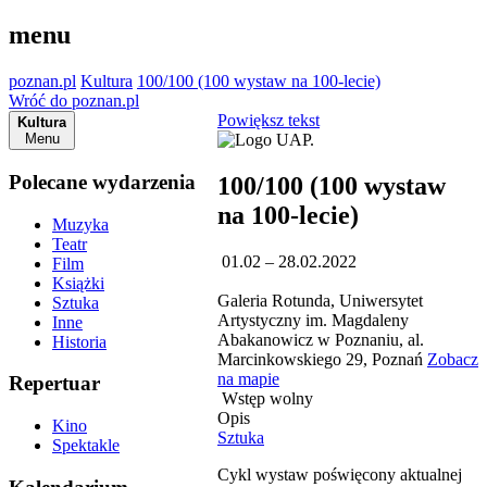
menu
poznan.pl
Kultura
100/100 (100 wystaw na 100-lecie)
Wróć do poznan.pl
Powiększ tekst
Kultura
Menu
Polecane wydarzenia
100/100 (100 wystaw
na 100-lecie)
Muzyka
Teatr
01.02 – 28.02.2022
Film
Książki
Galeria Rotunda, Uniwersytet
Sztuka
Artystyczny im. Magdaleny
Inne
Abakanowicz w Poznaniu, al.
Historia
Marcinkowskiego 29, Poznań
Zobacz
na mapie
Repertuar
Wstęp wolny
Opis
Kino
Sztuka
Spektakle
Cykl wystaw poświęcony aktualnej