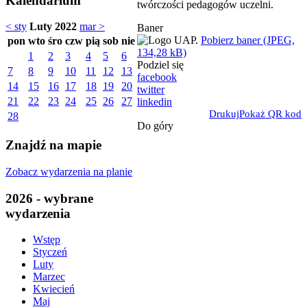
Kalendarium
twórczości pedagogów uczelni.
< sty
Luty 2022
mar >
Baner
Pobierz baner (JPEG,
pon
wto
śro
czw
pią
sob
nie
134,28 kB)
1
2
3
4
5
6
Podziel się
7
8
9
10
11
12
13
facebook
14
15
16
17
18
19
20
twitter
21
22
23
24
25
26
27
linkedin
Drukuj
Pokaż QR kod
28
Do góry
Znajdź na mapie
Zobacz wydarzenia na planie
2026 - wybrane
wydarzenia
Wstęp
Styczeń
Luty
Marzec
Kwiecień
Maj