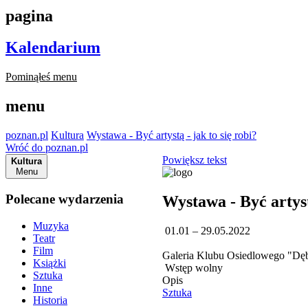
pagina
Kalendarium
Pominąłeś menu
menu
poznan.pl
Kultura
Wystawa - Być artystą - jak to się robi?
Wróć do poznan.pl
Powiększ tekst
Kultura
Menu
Polecane wydarzenia
Wystawa - Być artystą
Muzyka
01.01 – 29.05.2022
Teatr
Film
Galeria Klubu Osiedlowego "Dęb
Książki
Wstęp wolny
Sztuka
Opis
Inne
Sztuka
Historia