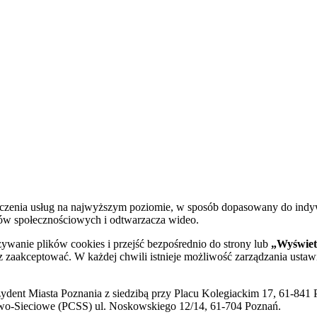
dczenia usług na najwyższym poziomie, w sposób dopasowany do indy
diów społecznościowych i odtwarzacza wideo.
żywanie plików cookies i przejść bezpośrednio do strony lub
„Wyświetl
sz zaakceptować. W każdej chwili istnieje możliwość zarządzania ustaw
ent Miasta Poznania z siedzibą przy Placu Kolegiackim 17, 61-841 P
o-Sieciowe (PCSS) ul. Noskowskiego 12/14, 61-704 Poznań.