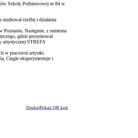
zniów Szkoły Podstawowej nr 84 w
studiował rzeźbę i działania
Poznaniu. Następnie, z ramienia
iczego, gdzie prezentował
py artystycznej STREFA
h w pracowni artystki.
ią. Cięgle eksperymentuje i
Drukuj
Pokaż QR kod