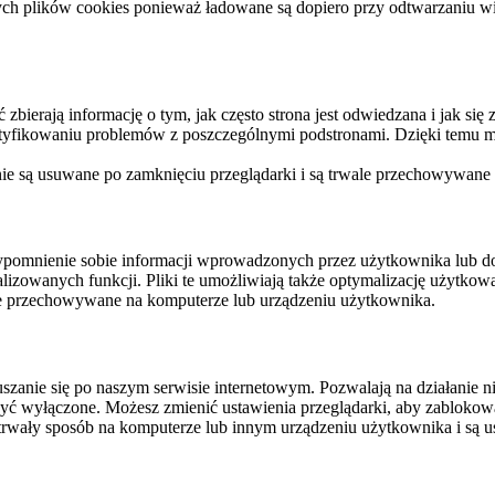
ych plików cookies ponieważ ładowane są dopiero przy odtwarzaniu wid
ierają informację o tym, jak często strona jest odwiedzana i jak się z 
ntyfikowaniu problemów z poszczególnymi podstronami. Dzięki temu mo
 nie są usuwane po zamknięciu przeglądarki i są trwale przechowywane
rzypomnienie sobie informacji wprowadzonych przez użytkownika lub 
nalizowanych funkcji. Pliki te umożliwiają także optymalizację użytko
ale przechowywane na komputerze lub urządzeniu użytkownika.
szanie się po naszym serwisie internetowym. Pozwalają na działanie ni
yć wyłączone. Możesz zmienić ustawienia przeglądarki, aby zablokować
trwały sposób na komputerze lub innym urządzeniu użytkownika i są u