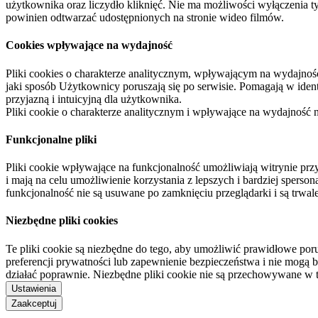
użytkownika oraz liczydło kliknięć. Nie ma możliwości wyłączenia t
powinien odtwarzać udostępnionych na stronie wideo filmów.
Cookies wpływające na wydajność
Pliki cookies o charakterze analitycznym, wpływającym na wydajność zb
jaki sposób Użytkownicy poruszają się po serwisie. Pomagają w ide
przyjazną i intuicyjną dla użytkownika.
Pliki cookie o charakterze analitycznym i wpływające na wydajność
Funkcjonalne pliki
Pliki cookie wpływające na funkcjonalność umożliwiają witrynie p
i mają na celu umożliwienie korzystania z lepszych i bardziej sperso
funkcjonalność nie są usuwane po zamknięciu przeglądarki i są trw
Niezbędne pliki cookies
Te pliki cookie są niezbędne do tego, aby umożliwić prawidłowe poru
preferencji prywatności lub zapewnienie bezpieczeństwa i nie mogą b
działać poprawnie. Niezbędne pliki cookie nie są przechowywane w 
Ustawienia
Zaakceptuj