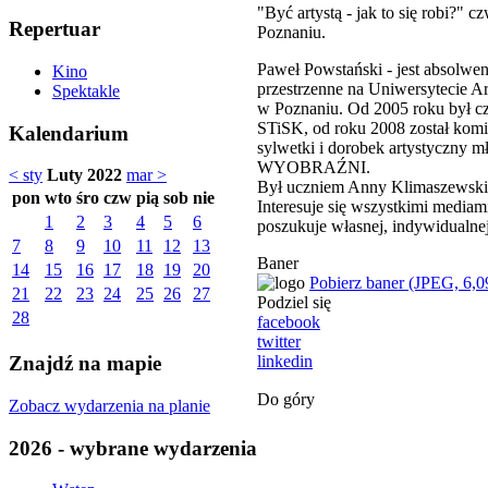
"Być artystą - jak to się robi?
Repertuar
Poznaniu.
Paweł Powstański - jest absolwen
Kino
przestrzenne na Uniwersytecie A
Spektakle
w Poznaniu. Od 2005 roku był c
STiSK, od roku 2008 został kom
Kalendarium
sylwetki i dorobek artystyczny 
WYOBRAŹNI.
< sty
Luty 2022
mar >
Był uczniem Anny Klimaszewskiej
pon
wto
śro
czw
pią
sob
nie
Interesuje się wszystkimi mediam
1
2
3
4
5
6
poszukuje własnej, indywidualne
7
8
9
10
11
12
13
Baner
14
15
16
17
18
19
20
Pobierz baner (JPEG, 6,0
21
22
23
24
25
26
27
Podziel się
28
facebook
twitter
linkedin
Znajdź na mapie
Do góry
Zobacz wydarzenia na planie
2026 - wybrane wydarzenia