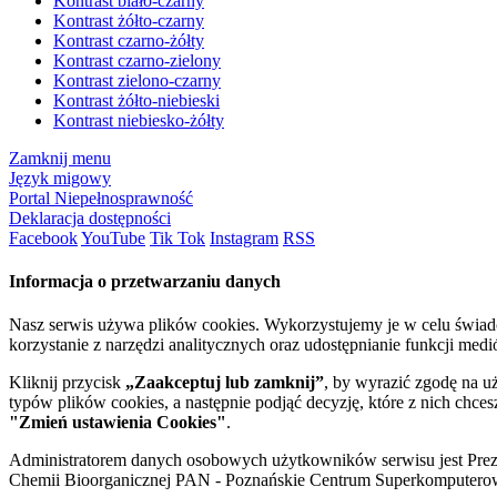
Kontrast biało-czarny
Kontrast żółto-czarny
Kontrast czarno-żółty
Kontrast czarno-zielony
Kontrast zielono-czarny
Kontrast żółto-niebieski
Kontrast niebiesko-żółty
Zamknij menu
Język migowy
Portal Niepełnosprawność
Deklaracja dostępności
Facebook
YouTube
Tik Tok
Instagram
RSS
Informacja o przetwarzaniu danych
Nasz serwis używa plików cookies. Wykorzystujemy je w celu świa
korzystanie z narzędzi analitycznych oraz udostępnianie funkcji me
Kliknij przycisk
„Zaakceptuj lub zamknij”
, by wyrazić zgodę na u
typów plików cookies, a następnie podjąć decyzję, które z nich chce
"Zmień ustawienia Cookies"
.
Administratorem danych osobowych użytkowników serwisu jest Prezyd
Chemii Bioorganicznej PAN - Poznańskie Centrum Superkomputerow