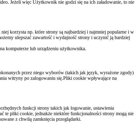
eo. Jeżeli więc Użytkownik nie godzi się na ich załadowanie, to nie
niej korzysta np. które strony są najbardziej i najmniej popularne i w
żemy ulepszać zawartość i wydajność strony i uczynić ją bardziej
 na komputerze lub urządzeniu użytkownika.
dokonanych przez niego wyborów (takich jak język, wyrażone zgody)
wania witryny po zalogowaniu się.Pliki cookie wpływające na
ezbędnych funkcji strony takich jak logowanie, ustawienia
 te pliki cookie, jednakże niektóre funkcjonalności strony mogą nie
suwane z chwilą zamknięcia przeglądarki.