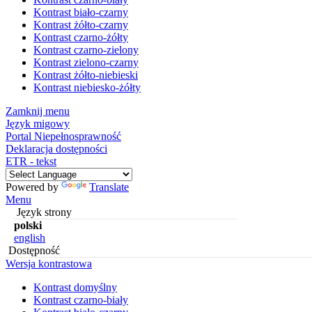
Kontrast biało-czarny
Kontrast żółto-czarny
Kontrast czarno-żółty
Kontrast czarno-zielony
Kontrast zielono-czarny
Kontrast żółto-niebieski
Kontrast niebiesko-żółty
Zamknij menu
Język migowy
Portal Niepełnosprawność
Deklaracja dostępności
ETR - tekst
Powered by
Translate
Menu
Język strony
polski
english
Dostępność
Wersja kontrastowa
Kontrast domyślny
Kontrast czarno-biały