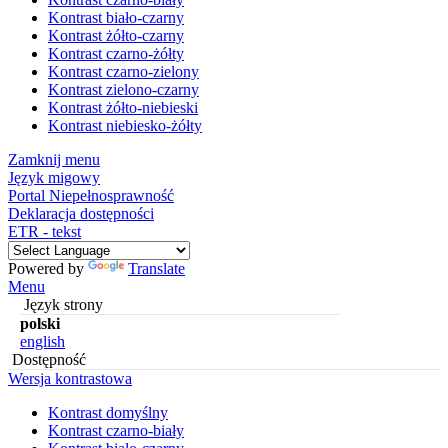
Kontrast biało-czarny
Kontrast żółto-czarny
Kontrast czarno-żółty
Kontrast czarno-zielony
Kontrast zielono-czarny
Kontrast żółto-niebieski
Kontrast niebiesko-żółty
Zamknij menu
Język migowy
Portal Niepełnosprawność
Deklaracja dostępności
ETR - tekst
Powered by
Translate
Menu
Język strony
polski
english
Dostępność
Wersja kontrastowa
Kontrast domyślny
Kontrast czarno-biały