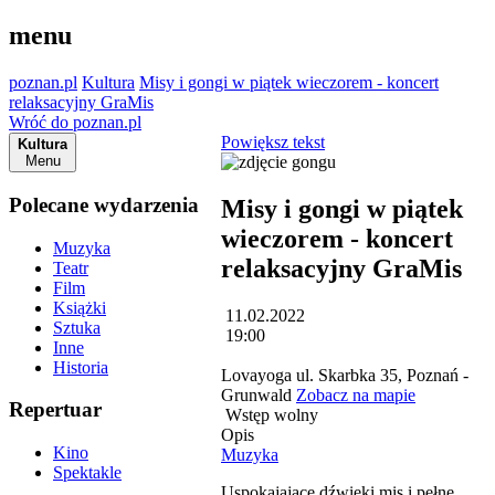
menu
poznan.pl
Kultura
Misy i gongi w piątek wieczorem - koncert
relaksacyjny GraMis
Wróć do poznan.pl
Powiększ tekst
Kultura
Menu
Polecane wydarzenia
Misy i gongi w piątek
wieczorem - koncert
Muzyka
relaksacyjny GraMis
Teatr
Film
Książki
11.02.2022
Sztuka
19:00
Inne
Historia
Lovayoga ul. Skarbka 35, Poznań -
Grunwald
Zobacz na mapie
Repertuar
Wstęp wolny
Opis
Kino
Muzyka
Spektakle
Uspokajające dźwięki mis i pełne