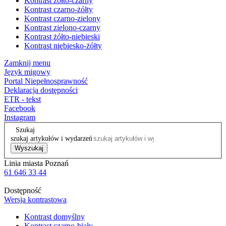
Kontrast żółto-czarny
Kontrast czarno-żółty
Kontrast czarno-zielony
Kontrast zielono-czarny
Kontrast żółto-niebieski
Kontrast niebiesko-żółty
Zamknij menu
Język migowy
Portal Niepełnosprawność
Deklaracja dostępności
ETR - tekst
Facebook
Instagram
Szukaj
szukaj artykułów i wydarzeń
Wyszukaj
Linia miasta Poznań
61 646 33 44
Dostępność
Wersja kontrastowa
Kontrast domyślny
Kontrast czarno-biały