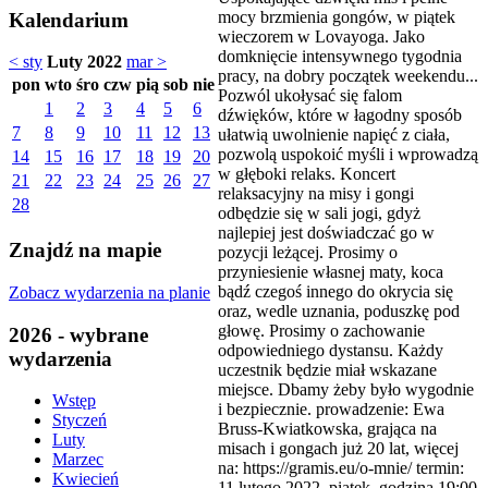
mocy brzmienia gongów, w piątek
Kalendarium
wieczorem w Lovayoga. Jako
domknięcie intensywnego tygodnia
< sty
Luty 2022
mar >
pracy, na dobry początek weekendu...
pon
wto
śro
czw
pią
sob
nie
Pozwól ukołysać się falom
1
2
3
4
5
6
dźwięków, które w łagodny sposób
7
8
9
10
11
12
13
ułatwią uwolnienie napięć z ciała,
pozwolą uspokoić myśli i wprowadzą
14
15
16
17
18
19
20
w głęboki relaks. Koncert
21
22
23
24
25
26
27
relaksacyjny na misy i gongi
28
odbędzie się w sali jogi, gdyż
najlepiej jest doświadczać go w
Znajdź na mapie
pozycji leżącej. Prosimy o
przyniesienie własnej maty, koca
bądź czegoś innego do okrycia się
Zobacz wydarzenia na planie
oraz, wedle uznania, poduszkę pod
głowę. Prosimy o zachowanie
2026 - wybrane
odpowiedniego dystansu. Każdy
wydarzenia
uczestnik będzie miał wskazane
miejsce. Dbamy żeby było wygodnie
Wstęp
i bezpiecznie. prowadzenie: Ewa
Styczeń
Bruss-Kwiatkowska, grająca na
Luty
misach i gongach już 20 lat, więcej
Marzec
na: https://gramis.eu/o-mnie/ termin:
Kwiecień
11 lutego 2022, piątek, godzina 19:00