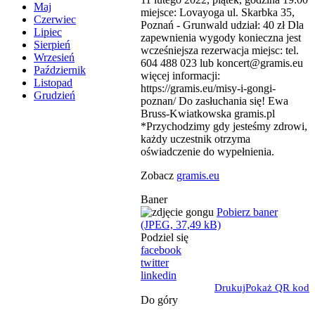
Maj
miejsce: Lovayoga ul. Skarbka 35,
Czerwiec
Poznań - Grunwald udział: 40 zł Dla
Lipiec
zapewnienia wygody konieczna jest
Sierpień
wcześniejsza rezerwacja miejsc: tel.
Wrzesień
604 488 023 lub koncert@gramis.eu
Październik
więcej informacji:
Listopad
https://gramis.eu/misy-i-gongi-
Grudzień
poznan/ Do zasłuchania się! Ewa
Bruss-Kwiatkowska gramis.pl
*Przychodzimy gdy jesteśmy zdrowi,
każdy uczestnik otrzyma
oświadczenie do wypełnienia.
Zobacz
gramis.eu
Baner
Pobierz baner
(JPEG, 37,49 kB)
Podziel się
facebook
twitter
linkedin
Drukuj
Pokaż QR kod
Do góry