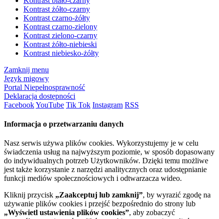
Kontrast biało-czarny
Kontrast żółto-czarny
Kontrast czarno-żółty
Kontrast czarno-zielony
Kontrast zielono-czarny
Kontrast żółto-niebieski
Kontrast niebiesko-żółty
Zamknij menu
Język migowy
Portal Niepełnosprawność
Deklaracja dostępności
Facebook
YouTube
Tik Tok
Instagram
RSS
Informacja o przetwarzaniu danych
Nasz serwis używa plików cookies. Wykorzystujemy je w celu
świadczenia usług na najwyższym poziomie, w sposób dopasowany
do indywidualnych potrzeb Użytkowników. Dzięki temu możliwe
jest także korzystanie z narzędzi analitycznych oraz udostępnianie
funkcji mediów społecznościowych i odtwarzacza wideo.
Kliknij przycisk
„Zaakceptuj lub zamknij”
, by wyrazić zgodę na
używanie plików cookies i przejść bezpośrednio do strony lub
„Wyświetl ustawienia plików cookies”
, aby zobaczyć