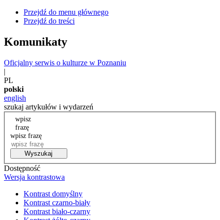
Przejdź do menu głównego
Przejdź do treści
Komunikaty
Oficjalny serwis o kulturze w Poznaniu
|
PL
polski
english
szukaj artykułów i wydarzeń
wpisz
frazę
wpisz frazę
Wyszukaj
Dostępność
Wersja kontrastowa
Kontrast domyślny
Kontrast czarno-biały
Kontrast biało-czarny