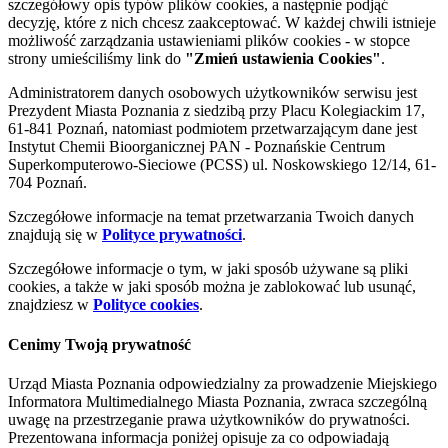
szczegółowy opis typów plików cookies, a następnie podjąć
decyzję, które z nich chcesz zaakceptować. W każdej chwili istnieje
możliwość zarządzania ustawieniami plików cookies - w stopce
strony umieściliśmy link do
"Zmień ustawienia Cookies"
.
Administratorem danych osobowych użytkowników serwisu jest
Prezydent Miasta Poznania z siedzibą przy Placu Kolegiackim 17,
61-841 Poznań, natomiast podmiotem przetwarzającym dane jest
Instytut Chemii Bioorganicznej PAN - Poznańskie Centrum
Superkomputerowo-Sieciowe (PCSS) ul. Noskowskiego 12/14, 61-
704 Poznań.
Szczegółowe informacje na temat przetwarzania Twoich danych
znajdują się w
Polityce prywatności
.
Szczegółowe informacje o tym, w jaki sposób używane są pliki
cookies, a także w jaki sposób można je zablokować lub usunąć,
znajdziesz w
Polityce cookies
.
Cenimy Twoją prywatność
Urząd Miasta Poznania odpowiedzialny za prowadzenie Miejskiego
Informatora Multimedialnego Miasta Poznania, zwraca szczególną
uwagę na przestrzeganie prawa użytkowników do prywatności.
Prezentowana informacja poniżej opisuje za co odpowiadają