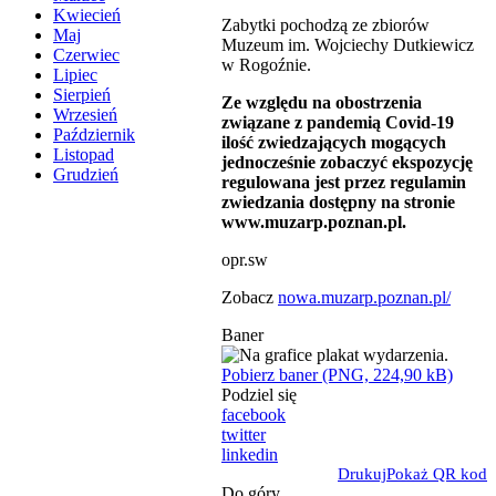
Kwiecień
Zabytki pochodzą ze zbiorów
Maj
Muzeum im. Wojciechy Dutkiewicz
Czerwiec
w Rogoźnie.
Lipiec
Sierpień
Ze względu na obostrzenia
Wrzesień
związane z pandemią Covid-19
Październik
ilość zwiedzających mogących
Listopad
jednocześnie zobaczyć ekspozycję
Grudzień
regulowana jest przez regulamin
zwiedzania dostępny na stronie
www.muzarp.poznan.pl.
opr.sw
Zobacz
nowa.muzarp.poznan.pl/
Baner
Pobierz baner (PNG, 224,90 kB)
Podziel się
facebook
twitter
linkedin
Drukuj
Pokaż QR kod
Do góry