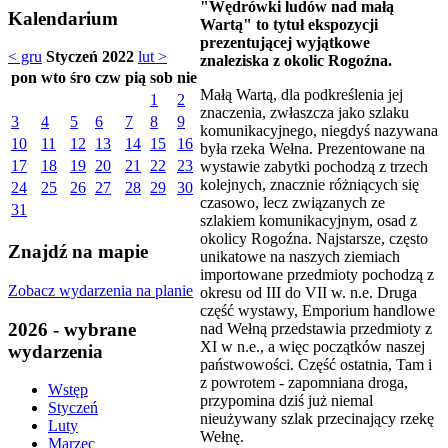
"Wędrówki ludów nad małą
Kalendarium
Wartą" to tytuł ekspozycji
prezentującej wyjątkowe
< gru
Styczeń 2022
lut >
znaleziska z okolic Rogoźna.
pon
wto
śro
czw
pią
sob
nie
Małą Wartą, dla podkreślenia jej
1
2
znaczenia, zwłaszcza jako szlaku
3
4
5
6
7
8
9
komunikacyjnego, niegdyś nazywana
10
11
12
13
14
15
16
była rzeka Wełna. Prezentowane na
17
18
19
20
21
22
23
wystawie zabytki pochodzą z trzech
kolejnych, znacznie różniących się
24
25
26
27
28
29
30
czasowo, lecz związanych ze
31
szlakiem komunikacyjnym, osad z
okolicy Rogoźna. Najstarsze, często
Znajdź na mapie
unikatowe na naszych ziemiach
importowane przedmioty pochodzą z
Zobacz wydarzenia na planie
okresu od III do VII w. n.e. Druga
część wystawy, Emporium handlowe
2026 - wybrane
nad Wełną przedstawia przedmioty z
XI w n.e., a więc początków naszej
wydarzenia
państwowości. Część ostatnia, Tam i
z powrotem - zapomniana droga,
Wstęp
przypomina dziś już niemal
Styczeń
nieużywany szlak przecinający rzekę
Luty
Wełnę.
Marzec