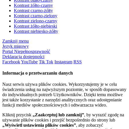
Kontrast biało-czarny
Kontrast żółto-czarny
Kontrast czarno-żółty
Kontrast czarno-zielony
Kontrast zielono-czarny
Kontrast żółto-niebieski
Kontrast niebiesko-żółty
Zamknij menu
Język migowy
Portal Niepełnosprawność
Deklaracja dostępności
Facebook
YouTube
Tik Tok
Instagram
RSS
Informacja o przetwarzaniu danych
Nasz serwis używa plików cookies. Wykorzystujemy je w celu
świadczenia usług na najwyższym poziomie, w sposób dopasowany
do indywidualnych potrzeb Użytkowników. Dzięki temu możliwe
jest także korzystanie z narzędzi analitycznych oraz udostępnianie
funkcji mediów społecznościowych i odtwarzacza wideo.
Kliknij przycisk
„Zaakceptuj lub zamknij”
, by wyrazić zgodę na
używanie plików cookies i przejść bezpośrednio do strony lub
„Wyświetl ustawienia plików cookies”
, aby zobaczyć