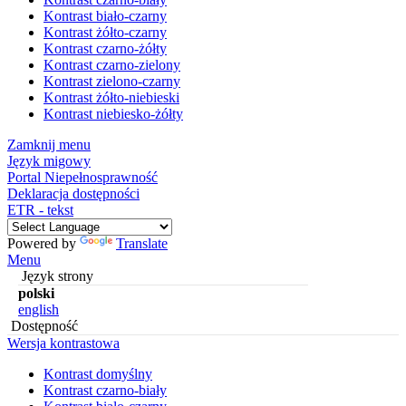
Kontrast biało-czarny
Kontrast żółto-czarny
Kontrast czarno-żółty
Kontrast czarno-zielony
Kontrast zielono-czarny
Kontrast żółto-niebieski
Kontrast niebiesko-żółty
Zamknij menu
Język migowy
Portal Niepełnosprawność
Deklaracja dostępności
ETR - tekst
Powered by
Translate
Menu
Język strony
polski
english
Dostępność
Wersja kontrastowa
Kontrast domyślny
Kontrast czarno-biały