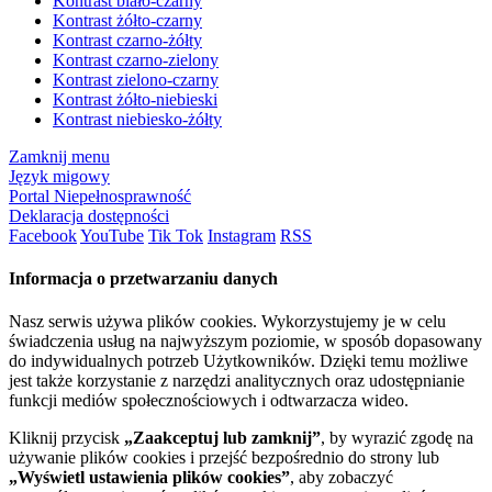
Kontrast biało-czarny
Kontrast żółto-czarny
Kontrast czarno-żółty
Kontrast czarno-zielony
Kontrast zielono-czarny
Kontrast żółto-niebieski
Kontrast niebiesko-żółty
Zamknij menu
Język migowy
Portal Niepełnosprawność
Deklaracja dostępności
Facebook
YouTube
Tik Tok
Instagram
RSS
Informacja o przetwarzaniu danych
Nasz serwis używa plików cookies. Wykorzystujemy je w celu
świadczenia usług na najwyższym poziomie, w sposób dopasowany
do indywidualnych potrzeb Użytkowników. Dzięki temu możliwe
jest także korzystanie z narzędzi analitycznych oraz udostępnianie
funkcji mediów społecznościowych i odtwarzacza wideo.
Kliknij przycisk
„Zaakceptuj lub zamknij”
, by wyrazić zgodę na
używanie plików cookies i przejść bezpośrednio do strony lub
„Wyświetl ustawienia plików cookies”
, aby zobaczyć