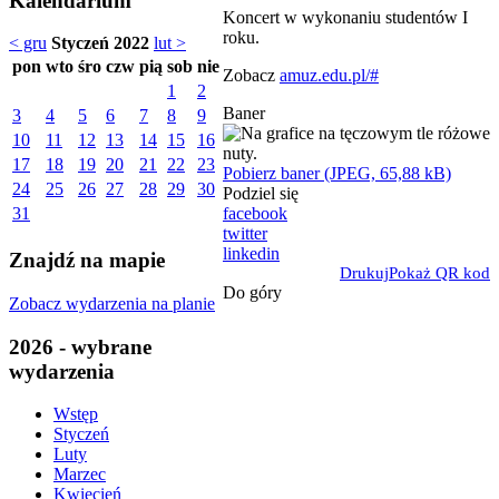
Kalendarium
Koncert w wykonaniu studentów I
roku.
< gru
Styczeń 2022
lut >
pon
wto
śro
czw
pią
sob
nie
Zobacz
amuz.edu.pl/#
1
2
Baner
3
4
5
6
7
8
9
10
11
12
13
14
15
16
17
18
19
20
21
22
23
Pobierz baner (JPEG, 65,88 kB)
24
25
26
27
28
29
30
Podziel się
facebook
31
twitter
linkedin
Znajdź na mapie
Drukuj
Pokaż QR kod
Do góry
Zobacz wydarzenia na planie
2026 - wybrane
wydarzenia
Wstęp
Styczeń
Luty
Marzec
Kwiecień