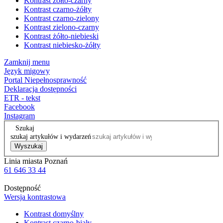
Kontrast żółto-czarny
Kontrast czarno-żółty
Kontrast czarno-zielony
Kontrast zielono-czarny
Kontrast żółto-niebieski
Kontrast niebiesko-żółty
Zamknij menu
Język migowy
Portal Niepełnosprawność
Deklaracja dostępności
ETR - tekst
Facebook
Instagram
Szukaj
szukaj artykułów i wydarzeń
Wyszukaj
Linia miasta Poznań
61 646 33 44
Dostępność
Wersja kontrastowa
Kontrast domyślny
Kontrast czarno-biały