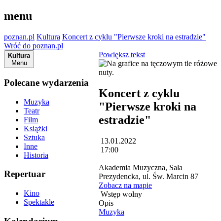
menu
poznan.pl
Kultura
Koncert z cyklu "Pierwsze kroki na estradzie"
Wróć do poznan.pl
Powiększ tekst
Kultura
Menu
Polecane wydarzenia
Koncert z cyklu
Muzyka
"Pierwsze kroki na
Teatr
estradzie"
Film
Książki
Sztuka
13.01.2022
Inne
17:00
Historia
Akademia Muzyczna, Sala
Repertuar
Prezydencka, ul. Św. Marcin 87
Zobacz na mapie
Kino
Wstęp wolny
Spektakle
Opis
Muzyka