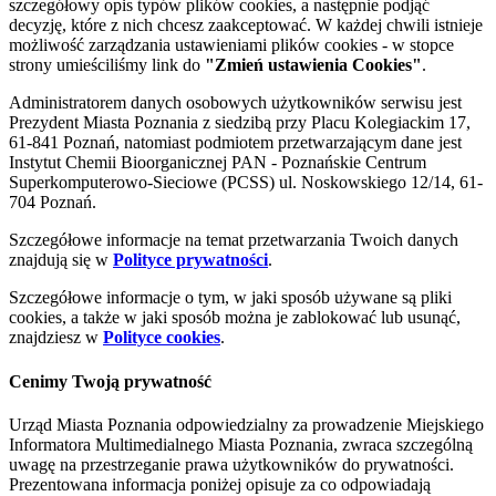
szczegółowy opis typów plików cookies, a następnie podjąć
decyzję, które z nich chcesz zaakceptować. W każdej chwili istnieje
możliwość zarządzania ustawieniami plików cookies - w stopce
strony umieściliśmy link do
"Zmień ustawienia Cookies"
.
Administratorem danych osobowych użytkowników serwisu jest
Prezydent Miasta Poznania z siedzibą przy Placu Kolegiackim 17,
61-841 Poznań, natomiast podmiotem przetwarzającym dane jest
Instytut Chemii Bioorganicznej PAN - Poznańskie Centrum
Superkomputerowo-Sieciowe (PCSS) ul. Noskowskiego 12/14, 61-
704 Poznań.
Szczegółowe informacje na temat przetwarzania Twoich danych
znajdują się w
Polityce prywatności
.
Szczegółowe informacje o tym, w jaki sposób używane są pliki
cookies, a także w jaki sposób można je zablokować lub usunąć,
znajdziesz w
Polityce cookies
.
Cenimy Twoją prywatność
Urząd Miasta Poznania odpowiedzialny za prowadzenie Miejskiego
Informatora Multimedialnego Miasta Poznania, zwraca szczególną
uwagę na przestrzeganie prawa użytkowników do prywatności.
Prezentowana informacja poniżej opisuje za co odpowiadają