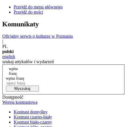
Przejdź do menu głównego
Przejdź do treści
Komunikaty
Oficjalny serwis o kulturze w Poznaniu
|
PL
polski
english
szukaj artykułów i wydarzeń
wpisz
frazę
wpisz frazę
Wyszukaj
Dostępność
Wersja kontrastowa
Kontrast domyślny
Kontrast czarno-biały
Kontrast biało-czarny