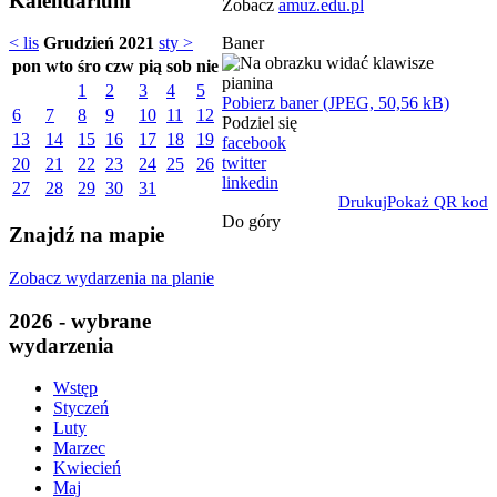
Kalendarium
Zobacz
amuz.edu.pl
Baner
< lis
Grudzień 2021
sty >
pon
wto
śro
czw
pią
sob
nie
1
2
3
4
5
Pobierz baner (JPEG, 50,56 kB)
6
7
8
9
10
11
12
Podziel się
13
14
15
16
17
18
19
facebook
twitter
20
21
22
23
24
25
26
linkedin
27
28
29
30
31
Drukuj
Pokaż QR kod
Do góry
Znajdź na mapie
Zobacz wydarzenia na planie
2026 - wybrane
wydarzenia
Wstęp
Styczeń
Luty
Marzec
Kwiecień
Maj