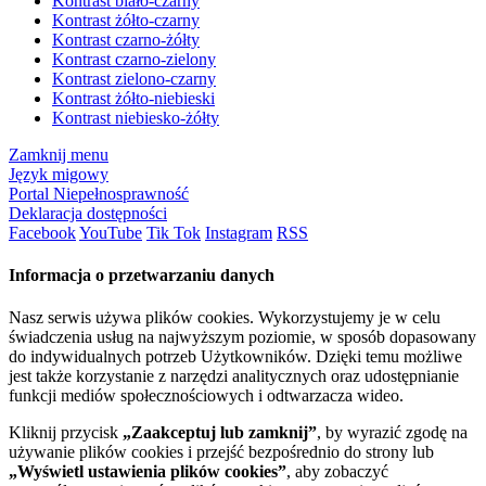
Kontrast biało-czarny
Kontrast żółto-czarny
Kontrast czarno-żółty
Kontrast czarno-zielony
Kontrast zielono-czarny
Kontrast żółto-niebieski
Kontrast niebiesko-żółty
Zamknij menu
Język migowy
Portal Niepełnosprawność
Deklaracja dostępności
Facebook
YouTube
Tik Tok
Instagram
RSS
Informacja o przetwarzaniu danych
Nasz serwis używa plików cookies. Wykorzystujemy je w celu
świadczenia usług na najwyższym poziomie, w sposób dopasowany
do indywidualnych potrzeb Użytkowników. Dzięki temu możliwe
jest także korzystanie z narzędzi analitycznych oraz udostępnianie
funkcji mediów społecznościowych i odtwarzacza wideo.
Kliknij przycisk
„Zaakceptuj lub zamknij”
, by wyrazić zgodę na
używanie plików cookies i przejść bezpośrednio do strony lub
„Wyświetl ustawienia plików cookies”
, aby zobaczyć