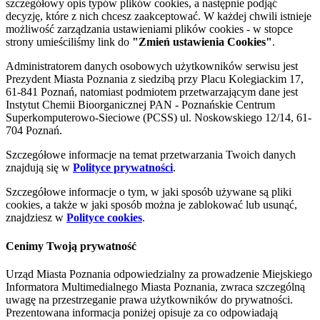
szczegółowy opis typów plików cookies, a następnie podjąć
decyzję, które z nich chcesz zaakceptować. W każdej chwili istnieje
możliwość zarządzania ustawieniami plików cookies - w stopce
strony umieściliśmy link do
"Zmień ustawienia Cookies"
.
Administratorem danych osobowych użytkowników serwisu jest
Prezydent Miasta Poznania z siedzibą przy Placu Kolegiackim 17,
61-841 Poznań, natomiast podmiotem przetwarzającym dane jest
Instytut Chemii Bioorganicznej PAN - Poznańskie Centrum
Superkomputerowo-Sieciowe (PCSS) ul. Noskowskiego 12/14, 61-
704 Poznań.
Szczegółowe informacje na temat przetwarzania Twoich danych
znajdują się w
Polityce prywatności
.
Szczegółowe informacje o tym, w jaki sposób używane są pliki
cookies, a także w jaki sposób można je zablokować lub usunąć,
znajdziesz w
Polityce cookies
.
Cenimy Twoją prywatność
Urząd Miasta Poznania odpowiedzialny za prowadzenie Miejskiego
Informatora Multimedialnego Miasta Poznania, zwraca szczególną
uwagę na przestrzeganie prawa użytkowników do prywatności.
Prezentowana informacja poniżej opisuje za co odpowiadają