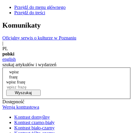
Przejdź do menu głównego
Przejdź do treści
Komunikaty
Oficjalny serwis o kulturze w Poznaniu
|
PL
polski
english
szukaj artykułów i wydarzeń
wpisz
frazę
wpisz frazę
Wyszukaj
Dostępność
Wersja kontrastowa
Kontrast domyślny
Kontrast czarno-biały
Kontrast biało-czarny