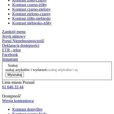
Kontrast żółto-czarny
Kontrast czarno-żółty
Kontrast czarno-zielony
Kontrast zielono-czarny
Kontrast żółto-niebieski
Kontrast niebiesko-żółty
Zamknij menu
Język migowy
Portal Niepełnosprawność
Deklaracja dostępności
ETR - tekst
Facebook
Instagram
Szukaj
szukaj artykułów i wydarzeń
Wyszukaj
Linia miasta Poznań
61 646 33 44
Dostępność
Wersja kontrastowa
Kontrast domyślny
Kontrast czarno-biały