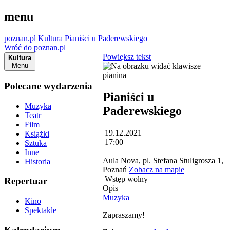
menu
poznan.pl
Kultura
Pianiści u Paderewskiego
Wróć do poznan.pl
Powiększ tekst
Kultura
Menu
Polecane wydarzenia
Pianiści u
Muzyka
Paderewskiego
Teatr
Film
19.12.2021
Książki
17:00
Sztuka
Inne
Aula Nova, pl. Stefana Stuligrosza 1,
Historia
Poznań
Zobacz na mapie
Wstęp wolny
Repertuar
Opis
Muzyka
Kino
Spektakle
Zapraszamy!