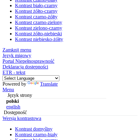
Kontrast biało-czarny
Kontrast żółto-czarny
Kontrast czarno-żółty
Kontrast czarno-zielony
Kontrast zielono-czarny
Kontrast żółto-niebieski
Kontrast niebiesko-żółty
Zamknij menu
Język migowy
Portal Niepełnosprawność
Deklaracja dostępności
ETR - tekst
Powered by
Translate
Menu
Język strony
polski
english
Dostępność
Wersja kontrastowa
Kontrast domyślny
Kontrast czarno-biały