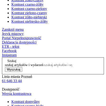
Kontrast żółto-czarny
Kontrast czarno-żółty
Kontrast czarno-zielony
Kontrast zielono-czarny
Kontrast żółto-niebieski
Kontrast niebiesko-żółty
Zamknij menu
Język migowy
Portal Niepełnosprawność
Deklaracja dostępności
ETR - tekst
Facebook
Instagram
Szukaj
szukaj artykułów i wydarzeń
Wyszukaj
Linia miasta Poznań
61 646 33 44
Dostępność
Wersja kontrastowa
Kontrast domyślny
Kontrast czarno-biały