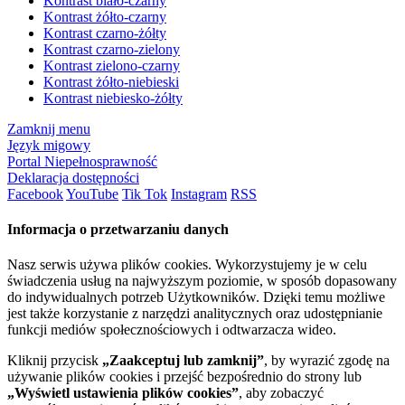
Kontrast biało-czarny
Kontrast żółto-czarny
Kontrast czarno-żółty
Kontrast czarno-zielony
Kontrast zielono-czarny
Kontrast żółto-niebieski
Kontrast niebiesko-żółty
Zamknij menu
Język migowy
Portal Niepełnosprawność
Deklaracja dostępności
Facebook
YouTube
Tik Tok
Instagram
RSS
Informacja o przetwarzaniu danych
Nasz serwis używa plików cookies. Wykorzystujemy je w celu
świadczenia usług na najwyższym poziomie, w sposób dopasowany
do indywidualnych potrzeb Użytkowników. Dzięki temu możliwe
jest także korzystanie z narzędzi analitycznych oraz udostępnianie
funkcji mediów społecznościowych i odtwarzacza wideo.
Kliknij przycisk
„Zaakceptuj lub zamknij”
, by wyrazić zgodę na
używanie plików cookies i przejść bezpośrednio do strony lub
„Wyświetl ustawienia plików cookies”
, aby zobaczyć