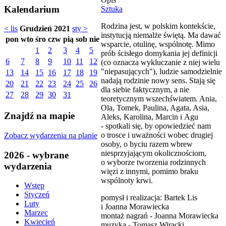
Kalendarium
Sztuka
Rodzina jest, w polskim kontekście,
< lis
Grudzień 2021
sty >
instytucją niemalże świętą. Ma dawać
pon
wto
śro
czw
pią
sob
nie
wsparcie, otulinę, wspólnotę. Mimo
1
2
3
4
5
prób ścisłego domykania jej definicji
6
7
8
9
10
11
12
(co oznacza wykluczanie z niej wielu
"niepasujących"), ludzie samodzielnie
13
14
15
16
17
18
19
nadają rodzinie nowy sens. Stają się
20
21
22
23
24
25
26
dla siebie faktycznym, a nie
27
28
29
30
31
teoretycznym wszechświatem. Ania,
Ola, Tomek, Paulina, Agata, Asia,
Znajdź na mapie
Aleks, Karolina, Marcin i Agu
- spotkali się, by opowiedzieć nam
o trosce i uważności wobec drugiej
Zobacz wydarzenia na planie
osoby, o byciu razem wbrew
niesprzyjającym okolicznościom,
2026 - wybrane
o wyborze tworzenia rodzinnych
wydarzenia
więzi z innymi, pomimo braku
wspólnoty krwi.
Wstęp
Styczeń
pomysł i realizacja: Bartek Lis
Luty
i Joanna Morawiecka
Marzec
montaż nagrań - Joanna Morawiecka
Kwiecień
muzyka - Tomasz Wiracki