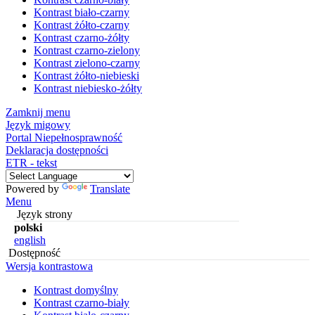
Kontrast biało-czarny
Kontrast żółto-czarny
Kontrast czarno-żółty
Kontrast czarno-zielony
Kontrast zielono-czarny
Kontrast żółto-niebieski
Kontrast niebiesko-żółty
Zamknij menu
Język migowy
Portal Niepełnosprawność
Deklaracja dostępności
ETR - tekst
Powered by
Translate
Menu
Język strony
polski
english
Dostępność
Wersja kontrastowa
Kontrast domyślny
Kontrast czarno-biały