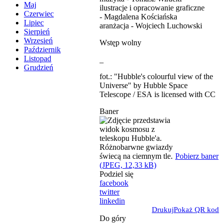
Maj
ilustracje i opracowanie graficzne
Czerwiec
- Magdalena Kościańska
Lipiec
aranżacja - Wojciech Luchowski
Sierpień
Wrzesień
Wstęp wolny
Październik
Listopad
_
Grudzień
fot.: "Hubble's colourful view of the
Universe" by Hubble Space
Telescope / ESA is licensed with CC
Baner
Pobierz baner
(JPEG, 12,33 kB)
Podziel się
facebook
twitter
linkedin
Drukuj
Pokaż QR kod
Do góry