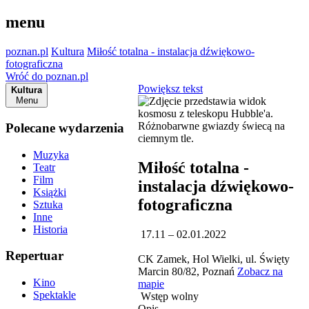
menu
poznan.pl
Kultura
Miłość totalna - instalacja dźwiękowo-
fotograficzna
Wróć do poznan.pl
Powiększ tekst
Kultura
Menu
Polecane wydarzenia
Muzyka
Miłość totalna -
Teatr
Film
instalacja dźwiękowo-
Książki
fotograficzna
Sztuka
Inne
Historia
17.11 – 02.01.2022
Repertuar
CK Zamek, Hol Wielki, ul. Święty
Marcin 80/82, Poznań
Zobacz na
Kino
mapie
Spektakle
Wstęp wolny
Opis