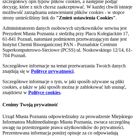
szczegółowy opis typów plików cookies, a następnie podjąć
decyzję, które z nich chcesz zaakceptować. W każdej chwili istnieje
możliwość zarządzania ustawieniami plików cookies - w stopce
strony umieściliśmy link do
"Zmień ustawienia Cookies"
.
Administratorem danych osobowych użytkowników serwisu jest
Prezydent Miasta Poznania z siedzibą przy Placu Kolegiackim 17,
61-841 Poznań, natomiast podmiotem przetwarzającym dane jest
Instytut Chemii Bioorganicznej PAN - Poznańskie Centrum
Superkomputerowo-Sieciowe (PCSS) ul. Noskowskiego 12/14, 61-
704 Poznań.
Szczegółowe informacje na temat przetwarzania Twoich danych
znajdują się w
Polityce prywatności
.
Szczegółowe informacje o tym, w jaki sposób używane są pliki
cookies, a także w jaki sposób można je zablokować lub usunąć,
znajdziesz w
Polityce cookies
.
Cenimy Twoją prywatność
Urząd Miasta Poznania odpowiedzialny za prowadzenie Miejskiego
Informatora Multimedialnego Miasta Poznania, zwraca szczególną
uwagę na przestrzeganie prawa użytkowników do prywatności.
Prezentowana informacja poniżej opisuje za co odpowiadają