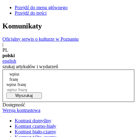
Przejdź do menu głównego
Przejdź do treści
Komunikaty
Oficjalny serwis o kulturze w Poznaniu
|
PL
polski
english
szukaj artykułów i wydarzeń
wpisz
frazę
wpisz frazę
Wyszukaj
Dostępność
Wersja kontrastowa
Kontrast domyślny
Kontrast czarno-biały
Kontrast biało-czarny