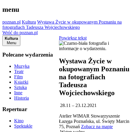
menu
poznan.pl
Kultura
Wystawa Życie w okupowanym Poznaniu na
fotografiach Tadeusza Wojciechowskiego
Wróć do poznan.pl
Powiększ tekst
Kultura
Menu
Polecane wydarzenia
Wystawa Życie w
Muzyka
okupowanym Poznaniu
Teatr
na fotografiach
Film
Książki
Tadeusza
Sztuka
Wojciechowskiego
Inne
Historia
28.11 – 23.12.2021
Repertuar
Atelier WIMAR Stowarzyszenie
Kino
Łazęga Poznańska, ul. Święty Marcin
Spektakle
75, Poznań
Zobacz na mapie
Wstęp wolny