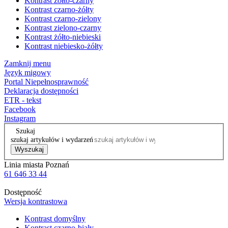
Kontrast żółto-czarny
Kontrast czarno-żółty
Kontrast czarno-zielony
Kontrast zielono-czarny
Kontrast żółto-niebieski
Kontrast niebiesko-żółty
Zamknij menu
Język migowy
Portal Niepełnosprawność
Deklaracja dostępności
ETR - tekst
Facebook
Instagram
Szukaj
szukaj artykułów i wydarzeń
Wyszukaj
Linia miasta Poznań
61 646 33 44
Dostępność
Wersja kontrastowa
Kontrast domyślny
Kontrast czarno-biały