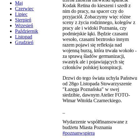
Maj
Kodak Retina do kieszeni i szedł z
Czerwiec
nim do pracy, na spacer czy do
Lipiec
przyjaciół. Zobaczymy więc różne
Sierpień
sceny z życia rodzinnego, kolegów z
Wrzesień
pracy ale i widoki Poznania, czy
Październik
podmiejskie łąki. Będzie czasami
Listopad
wesoło, czasami beztrosko innym
Grudzień
razem pojawi się refleksja nad
wojenną burzą, która trwała wokoło -
za sprawą śladów germanizacji,
swastyk ale i pojawiających się
członków polskiej konspiracji.
Drzwi do tego świata uchyla Państwu
od 28go Listopada Stowarzyszenie
"Łazęga Poznańska" w swej
siedzibie, dawnym Atelier FOTO-
Wimar Witolda Czarneckiego.
_
Wydarzenie współfinansowane z
budżetu Miasta Poznania
#poznanwspiera