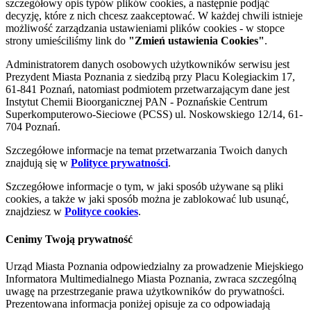
szczegółowy opis typów plików cookies, a następnie podjąć
decyzję, które z nich chcesz zaakceptować. W każdej chwili istnieje
możliwość zarządzania ustawieniami plików cookies - w stopce
strony umieściliśmy link do
"Zmień ustawienia Cookies"
.
Administratorem danych osobowych użytkowników serwisu jest
Prezydent Miasta Poznania z siedzibą przy Placu Kolegiackim 17,
61-841 Poznań, natomiast podmiotem przetwarzającym dane jest
Instytut Chemii Bioorganicznej PAN - Poznańskie Centrum
Superkomputerowo-Sieciowe (PCSS) ul. Noskowskiego 12/14, 61-
704 Poznań.
Szczegółowe informacje na temat przetwarzania Twoich danych
znajdują się w
Polityce prywatności
.
Szczegółowe informacje o tym, w jaki sposób używane są pliki
cookies, a także w jaki sposób można je zablokować lub usunąć,
znajdziesz w
Polityce cookies
.
Cenimy Twoją prywatność
Urząd Miasta Poznania odpowiedzialny za prowadzenie Miejskiego
Informatora Multimedialnego Miasta Poznania, zwraca szczególną
uwagę na przestrzeganie prawa użytkowników do prywatności.
Prezentowana informacja poniżej opisuje za co odpowiadają