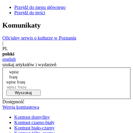
Przejdź do menu głównego
Przejdź do treści
Komunikaty
Oficjalny serwis o kulturze w Poznaniu
|
PL
polski
english
szukaj artykułów i wydarzeń
wpisz
frazę
wpisz frazę
Wyszukaj
Dostępność
Wersja kontrastowa
Kontrast domyślny
Kontrast czarno-biały
Kontrast biało-czarny