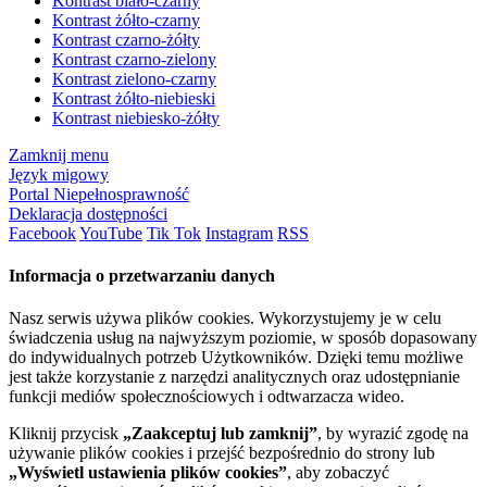
Kontrast biało-czarny
Kontrast żółto-czarny
Kontrast czarno-żółty
Kontrast czarno-zielony
Kontrast zielono-czarny
Kontrast żółto-niebieski
Kontrast niebiesko-żółty
Zamknij menu
Język migowy
Portal Niepełnosprawność
Deklaracja dostępności
Facebook
YouTube
Tik Tok
Instagram
RSS
Informacja o przetwarzaniu danych
Nasz serwis używa plików cookies. Wykorzystujemy je w celu
świadczenia usług na najwyższym poziomie, w sposób dopasowany
do indywidualnych potrzeb Użytkowników. Dzięki temu możliwe
jest także korzystanie z narzędzi analitycznych oraz udostępnianie
funkcji mediów społecznościowych i odtwarzacza wideo.
Kliknij przycisk
„Zaakceptuj lub zamknij”
, by wyrazić zgodę na
używanie plików cookies i przejść bezpośrednio do strony lub
„Wyświetl ustawienia plików cookies”
, aby zobaczyć