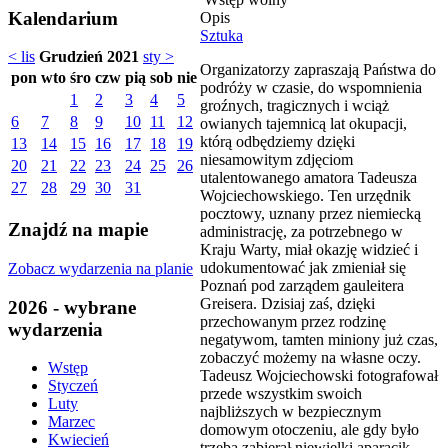
Kalendarium
Opis
Sztuka
< lis
Grudzień 2021
sty >
Organizatorzy zapraszają Państwa do
pon
wto
śro
czw
pią
sob
nie
podróży w czasie, do wspomnienia
1
2
3
4
5
groźnych, tragicznych i wciąż
6
7
8
9
10
11
12
owianych tajemnicą lat okupacji,
którą odbędziemy dzięki
13
14
15
16
17
18
19
niesamowitym zdjęciom
20
21
22
23
24
25
26
utalentowanego amatora Tadeusza
27
28
29
30
31
Wojciechowskiego. Ten urzędnik
pocztowy, uznany przez niemiecką
Znajdź na mapie
administrację, za potrzebnego w
Kraju Warty, miał okazję widzieć i
udokumentować jak zmieniał się
Zobacz wydarzenia na planie
Poznań pod zarządem gauleitera
Greisera. Dzisiaj zaś, dzięki
2026 - wybrane
przechowanym przez rodzinę
wydarzenia
negatywom, tamten miniony już czas,
zobaczyć możemy na własne oczy.
Wstęp
Tadeusz Wojciechowski fotografował
Styczeń
przede wszystkim swoich
Luty
najbliższych w bezpiecznym
Marzec
domowym otoczeniu, ale gdy było
Kwiecień
trzeba zabierał niewielki aparacik