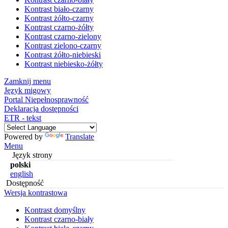
Kontrast biało-czarny
Kontrast żółto-czarny
Kontrast czarno-żółty
Kontrast czarno-zielony
Kontrast zielono-czarny
Kontrast żółto-niebieski
Kontrast niebiesko-żółty
Zamknij menu
Język migowy
Portal Niepełnosprawność
Deklaracja dostępności
ETR - tekst
Powered by
Translate
Menu
Język strony
polski
english
Dostępność
Wersja kontrastowa
Kontrast domyślny
Kontrast czarno-biały