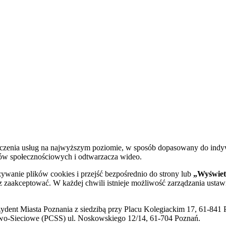
dczenia usług na najwyższym poziomie, w sposób dopasowany do indy
diów społecznościowych i odtwarzacza wideo.
żywanie plików cookies i przejść bezpośrednio do strony lub
„Wyświetl
sz zaakceptować. W każdej chwili istnieje możliwość zarządzania ustaw
ent Miasta Poznania z siedzibą przy Placu Kolegiackim 17, 61-841 P
o-Sieciowe (PCSS) ul. Noskowskiego 12/14, 61-704 Poznań.