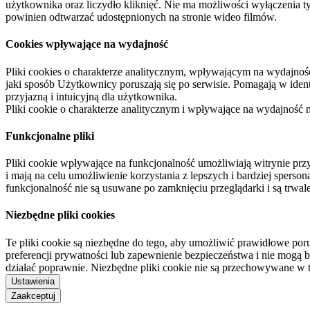
użytkownika oraz liczydło kliknięć. Nie ma możliwości wyłączenia t
powinien odtwarzać udostępnionych na stronie wideo filmów.
Cookies wpływające na wydajność
Pliki cookies o charakterze analitycznym, wpływającym na wydajność zb
jaki sposób Użytkownicy poruszają się po serwisie. Pomagają w ide
przyjazną i intuicyjną dla użytkownika.
Pliki cookie o charakterze analitycznym i wpływające na wydajność
Funkcjonalne pliki
Pliki cookie wpływające na funkcjonalność umożliwiają witrynie p
i mają na celu umożliwienie korzystania z lepszych i bardziej sperso
funkcjonalność nie są usuwane po zamknięciu przeglądarki i są trw
Niezbędne pliki cookies
Te pliki cookie są niezbędne do tego, aby umożliwić prawidłowe poru
preferencji prywatności lub zapewnienie bezpieczeństwa i nie mogą b
działać poprawnie. Niezbędne pliki cookie nie są przechowywane w 
Ustawienia
Zaakceptuj