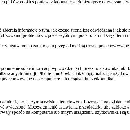
ych plików cookies ponieważ ładowane są dopiero przy odtwarzaniu wid
ierają informację o tym, jak często strona jest odwiedzana i jak się z 
ntyfikowaniu problemów z poszczególnymi podstronami. Dzięki temu mo
 nie są usuwane po zamknięciu przeglądarki i są trwale przechowywane
rzypomnienie sobie informacji wprowadzonych przez użytkownika lub 
nalizowanych funkcji. Pliki te umożliwiają także optymalizację użytko
ale przechowywane na komputerze lub urządzeniu użytkownika.
szanie się po naszym serwisie internetowym. Pozwalają na działanie ni
yć wyłączone. Możesz zmienić ustawienia przeglądarki, aby zablokować
trwały sposób na komputerze lub innym urządzeniu użytkownika i są u