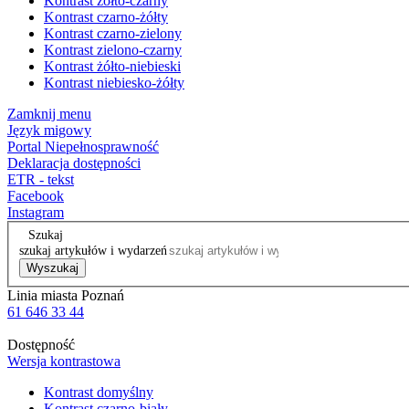
Kontrast żółto-czarny
Kontrast czarno-żółty
Kontrast czarno-zielony
Kontrast zielono-czarny
Kontrast żółto-niebieski
Kontrast niebiesko-żółty
Zamknij menu
Język migowy
Portal Niepełnosprawność
Deklaracja dostępności
ETR - tekst
Facebook
Instagram
Szukaj
szukaj artykułów i wydarzeń
Wyszukaj
Linia miasta Poznań
61 646 33 44
Dostępność
Wersja kontrastowa
Kontrast domyślny
Kontrast czarno-biały