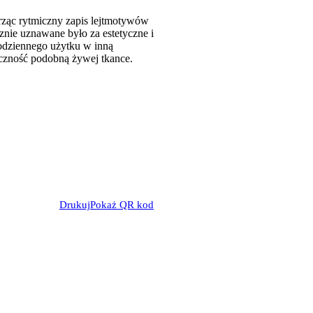
rząc rytmiczny zapis lejtmotywów
znie uznawane było za estetyczne i
odziennego użytku w inną
niczność podobną żywej tkance.
Drukuj
Pokaż QR kod