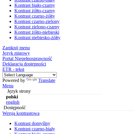
Kontrast biało-czarny
Kontrast żółto-czarny
Kontrast czarno-żółty
Kontrast czarno-zielony
Kontrast zielono-czarny
Kontrast żółto-niebieski
Kontrast niebiesko-żółty
Zamknij menu
Język migowy
Portal Niepełnosprawność
Deklaracja dostępności
ETR - tekst
Powered by
Translate
Menu
Język strony
polski
english
Dostępność
Wersja kontrastowa
Kontrast domyślny
Kontrast czarno-biały