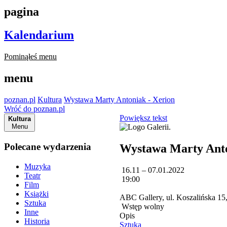
pagina
Kalendarium
Pominąłeś menu
menu
poznan.pl
Kultura
Wystawa Marty Antoniak - Xerion
Wróć do poznan.pl
Powiększ tekst
Kultura
Menu
Polecane wydarzenia
Wystawa Marty Anto
Muzyka
16.11 – 07.01.2022
Teatr
19:00
Film
Książki
ABC Gallery, ul. Koszalińska 1
Sztuka
Wstęp wolny
Inne
Opis
Historia
Sztuka