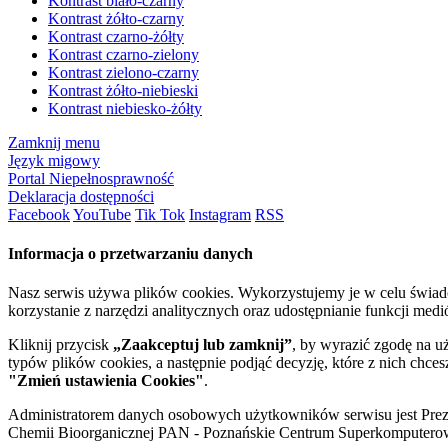
Kontrast biało-czarny
Kontrast żółto-czarny
Kontrast czarno-żółty
Kontrast czarno-zielony
Kontrast zielono-czarny
Kontrast żółto-niebieski
Kontrast niebiesko-żółty
Zamknij menu
Język migowy
Portal Niepełnosprawność
Deklaracja dostępności
Facebook
YouTube
Tik Tok
Instagram
RSS
Informacja o przetwarzaniu danych
Nasz serwis używa plików cookies. Wykorzystujemy je w celu świa
korzystanie z narzędzi analitycznych oraz udostępnianie funkcji me
Kliknij przycisk
„Zaakceptuj lub zamknij”
, by wyrazić zgodę na u
typów plików cookies, a następnie podjąć decyzję, które z nich chce
"Zmień ustawienia Cookies"
.
Administratorem danych osobowych użytkowników serwisu jest Prezyd
Chemii Bioorganicznej PAN - Poznańskie Centrum Superkomputerow