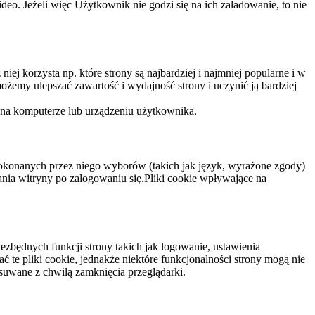
eo. Jeżeli więc Użytkownik nie godzi się na ich załadowanie, to nie
niej korzysta np. które strony są najbardziej i najmniej popularne i w
żemy ulepszać zawartość i wydajność strony i uczynić ją bardziej
 na komputerze lub urządzeniu użytkownika.
dokonanych przez niego wyborów (takich jak język, wyrażone zgody)
wania witryny po zalogowaniu się.Pliki cookie wpływające na
ezbędnych funkcji strony takich jak logowanie, ustawienia
 te pliki cookie, jednakże niektóre funkcjonalności strony mogą nie
suwane z chwilą zamknięcia przeglądarki.