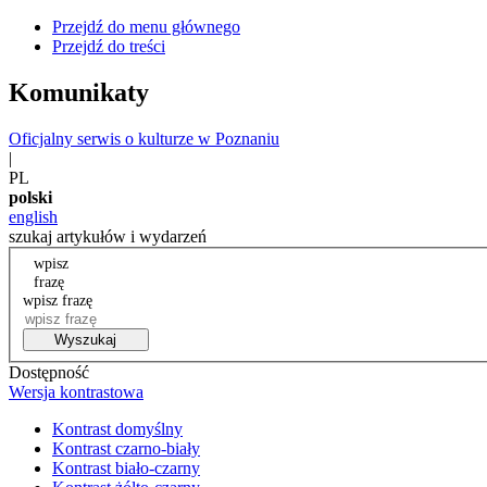
Przejdź do menu głównego
Przejdź do treści
Komunikaty
Oficjalny serwis o kulturze w Poznaniu
|
PL
polski
english
szukaj artykułów i wydarzeń
wpisz
frazę
wpisz frazę
Wyszukaj
Dostępność
Wersja kontrastowa
Kontrast domyślny
Kontrast czarno-biały
Kontrast biało-czarny