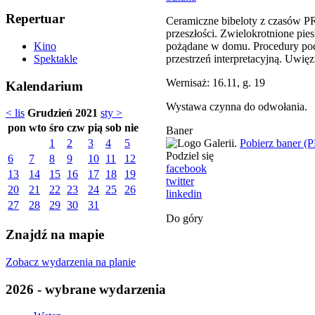
Repertuar
Ceramiczne bibeloty z czasów PR
przeszłości. Zwielokrotnione pie
pożądane w domu. Procedury pod
Kino
przestrzeń interpretacyjną. Uwię
Spektakle
Wernisaż: 16.11, g. 19
Kalendarium
Wystawa czynna do odwołania.
< lis
Grudzień 2021
sty >
pon
wto
śro
czw
pią
sob
nie
Baner
Pobierz baner (
1
2
3
4
5
Podziel się
6
7
8
9
10
11
12
facebook
13
14
15
16
17
18
19
twitter
20
21
22
23
24
25
26
linkedin
27
28
29
30
31
Do góry
Znajdź na mapie
Zobacz wydarzenia na planie
2026 - wybrane wydarzenia