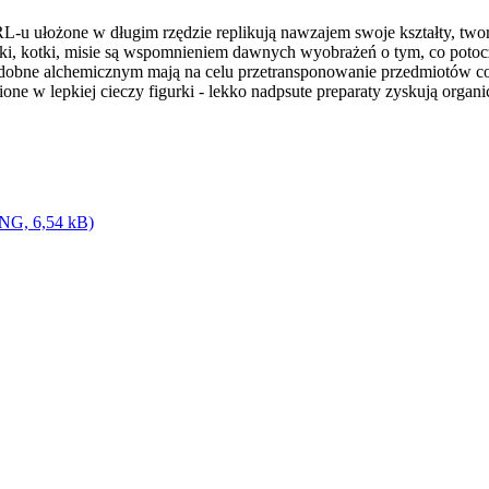
L-u ułożone w długim rzędzie replikują nawzajem swoje kształty, two
ski, kotki, misie są wspomnieniem dawnych wyobrażeń o tym, co potoc
obne alchemicznym mają na celu przetransponowanie przedmiotów c
zione w lepkiej cieczy figurki - lekko nadpsute preparaty zyskują orga
PNG, 6,54 kB)