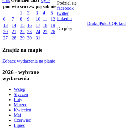
< lis
Grudzień 2021
sty >
Podziel się
pon
wto
śro
czw
pią
sob
nie
facebook
1
2
3
4
5
twitter
linkedin
6
7
8
9
10
11
12
Drukuj
Pokaż QR kod
13
14
15
16
17
18
19
Do góry
20
21
22
23
24
25
26
27
28
29
30
31
Znajdź na mapie
Zobacz wydarzenia na planie
2026 - wybrane
wydarzenia
Wstęp
Styczeń
Luty
Marzec
Kwiecień
Maj
Czerwiec
Lipiec