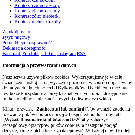
Kontrast czarno-zielony
Kontrast zielono-czarny
Kontrast żółto-niebieski
Kontrast niebiesko-żółty
Zamknij menu
Język migowy
Portal Niepełnosprawność
Deklaracja dostępności
Facebook
YouTube
Tik Tok
Instagram
RSS
Informacja o przetwarzaniu danych
Nasz serwis używa plików cookies. Wykorzystujemy je w celu
świadczenia usług na najwyższym poziomie, w sposób dopasowany
do indywidualnych potrzeb Użytkowników. Dzięki temu możliwe
jest także korzystanie z narzędzi analitycznych oraz udostępnianie
funkcji mediów społecznościowych i odtwarzacza wideo.
Kliknij przycisk
„Zaakceptuj lub zamknij”
, by wyrazić zgodę na
używanie plików cookies i przejść bezpośrednio do strony lub
„Wyświetl ustawienia plików cookies”
, aby zobaczyć
szczegółowy opis typów plików cookies, a następnie podjąć
decyzję, które z nich chcesz zaakceptować. W każdej chwili istnieje