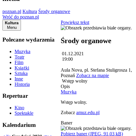
poznan.pl
Kultura
Środy organowe
Wróć do poznan.pl
Powiększ tekst
Kultura
Menu
Polecane wydarzenia
Środy organowe
Muzyka
01.12.2021
Teatr
19:00
Film
Książki
Aula Nova, pl. Stefana Stuligrosza 1,
Sztuka
Poznań
Zobacz na mapie
Inne
Wstęp wolny
Historia
Opis
Muzyka
Repertuar
Wstęp wolny.
Kino
Zobacz
amuz.edu.pl
Spektakle
Baner
Kalendarium
Pobierz baner (JPEG, 91,03 kB)