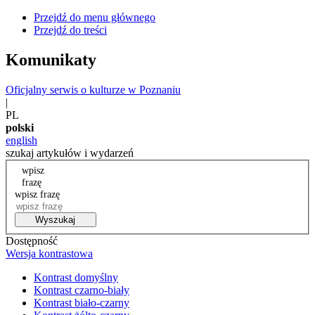
Przejdź do menu głównego
Przejdź do treści
Komunikaty
Oficjalny serwis o kulturze w Poznaniu
|
PL
polski
english
szukaj artykułów i wydarzeń
wpisz
frazę
wpisz frazę
Wyszukaj
Dostępność
Wersja kontrastowa
Kontrast domyślny
Kontrast czarno-biały
Kontrast biało-czarny