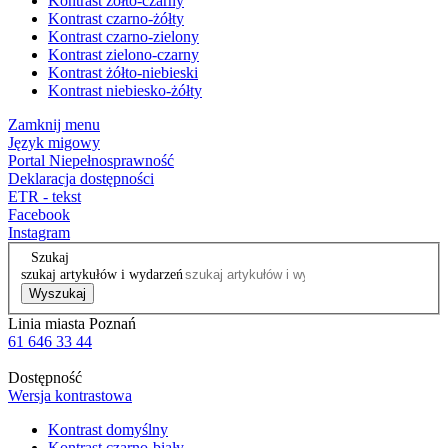
Kontrast żółto-czarny
Kontrast czarno-żółty
Kontrast czarno-zielony
Kontrast zielono-czarny
Kontrast żółto-niebieski
Kontrast niebiesko-żółty
Zamknij menu
Język migowy
Portal Niepełnosprawność
Deklaracja dostępności
ETR - tekst
Facebook
Instagram
Szukaj
szukaj artykułów i wydarzeń
Wyszukaj
Linia miasta Poznań
61 646 33 44
Dostępność
Wersja kontrastowa
Kontrast domyślny
Kontrast czarno-biały