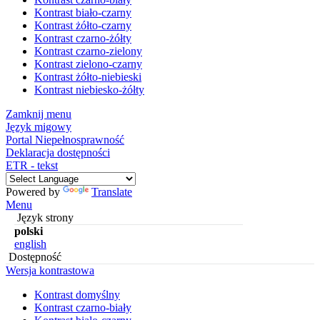
Kontrast biało-czarny
Kontrast żółto-czarny
Kontrast czarno-żółty
Kontrast czarno-zielony
Kontrast zielono-czarny
Kontrast żółto-niebieski
Kontrast niebiesko-żółty
Zamknij menu
Język migowy
Portal Niepełnosprawność
Deklaracja dostępności
ETR - tekst
Powered by
Translate
Menu
Język strony
polski
english
Dostępność
Wersja kontrastowa
Kontrast domyślny
Kontrast czarno-biały