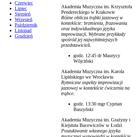
Czerwiec
Akademia Muzyczna im. Krzysztofa
Lipiec
Pendereckiego w Krakowie
Sierpień
Różne oblicza trąbki jazzowej w
Wrzesień
kontekście: brzmienia, frazowania
Październik
oraz indywidualnego języka
Listopad
improwizacji. Wybrane przykłady
Grudzień
spośród jej najwybitniejszych
przedstawicieli.
godz. 12:45 dr Maurycy
Wójciński
Akademia Muzyczna im. Karola
Lipińskiego we Wrocławiu
Rytmiczne aspekty improwizacji
jazzowej w kontekście ćwiczenia na
trąbce.
godz. 13:30 mgr Cyprian
Baszyński
Akademia Muzyczna im. Grażyny i
Kiejstuta Bacewiczów w Łodzi
Poszukiwanie własnego języka
muzycznej wypowiedzi w kontekście