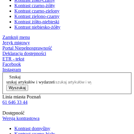
Kontrast żółto-czarny
Kontrast czarno-żółty
Kontrast czarno-zielony
Kontrast zielono-czarny
Kontrast żółto-niebieski
Kontrast niebiesko-żółty
Zamknij menu
Język migowy
Portal Niepełnosprawność
Deklaracja dostępności
ETR - tekst
Facebook
Instagram
Szukaj
szukaj artykułów i wydarzeń
Wyszukaj
Linia miasta Poznań
61 646 33 44
Dostępność
Wersja kontrastowa
Kontrast domyślny
Kontrast czarno-biały