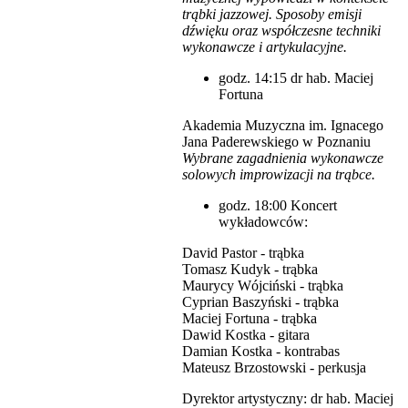
trąbki jazzowej.
Sposoby emisji
dźwięku oraz współczesne techniki
wykonawcze i artykulacyjne.
godz. 14:15 dr hab. Maciej
Fortuna
Akademia Muzyczna im. Ignacego
Jana Paderewskiego w Poznaniu
Wybrane zagadnienia wykonawcze
solowych improwizacji na trąbce.
godz. 18:00 Koncert
wykładowców:
David Pastor - trąbka
Tomasz Kudyk - trąbka
Maurycy Wójciński - trąbka
Cyprian Baszyński - trąbka
Maciej Fortuna - trąbka
Dawid Kostka - gitara
Damian Kostka - kontrabas
Mateusz Brzostowski - perkusja
Dyrektor artystyczny: dr hab. Maciej