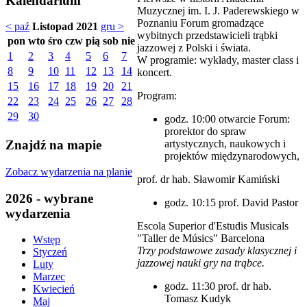
Kalendarium
Muzycznej im. I. J. Paderewskiego w
Poznaniu Forum gromadzące
< paź
Listopad 2021
gru >
wybitnych przedstawicieli trąbki
pon
wto
śro
czw
pią
sob
nie
jazzowej z Polski i świata.
1
2
3
4
5
6
7
W programie: wykłady, master class i
8
9
10
11
12
13
14
koncert.
15
16
17
18
19
20
21
Program:
22
23
24
25
26
27
28
29
30
godz. 10:00 otwarcie Forum:
prorektor do spraw
artystycznych, naukowych i
Znajdź na mapie
projektów międzynarodowych,
Zobacz wydarzenia na planie
prof. dr hab. Sławomir Kamiński
2026 - wybrane
godz. 10:15 prof. David Pastor
wydarzenia
Escola Superior d'Estudis Musicals
"Taller de Músics" Barcelona
Wstęp
Trzy podstawowe zasady klasycznej i
Styczeń
jazzowej nauki gry na trąbce.
Luty
Marzec
godz. 11:30 prof. dr hab.
Kwiecień
Tomasz Kudyk
Maj