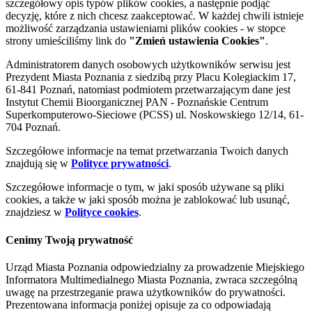
szczegółowy opis typów plików cookies, a następnie podjąć
decyzję, które z nich chcesz zaakceptować. W każdej chwili istnieje
możliwość zarządzania ustawieniami plików cookies - w stopce
strony umieściliśmy link do
"Zmień ustawienia Cookies"
.
Administratorem danych osobowych użytkowników serwisu jest
Prezydent Miasta Poznania z siedzibą przy Placu Kolegiackim 17,
61-841 Poznań, natomiast podmiotem przetwarzającym dane jest
Instytut Chemii Bioorganicznej PAN - Poznańskie Centrum
Superkomputerowo-Sieciowe (PCSS) ul. Noskowskiego 12/14, 61-
704 Poznań.
Szczegółowe informacje na temat przetwarzania Twoich danych
znajdują się w
Polityce prywatności
.
Szczegółowe informacje o tym, w jaki sposób używane są pliki
cookies, a także w jaki sposób można je zablokować lub usunąć,
znajdziesz w
Polityce cookies
.
Cenimy Twoją prywatność
Urząd Miasta Poznania odpowiedzialny za prowadzenie Miejskiego
Informatora Multimedialnego Miasta Poznania, zwraca szczególną
uwagę na przestrzeganie prawa użytkowników do prywatności.
Prezentowana informacja poniżej opisuje za co odpowiadają