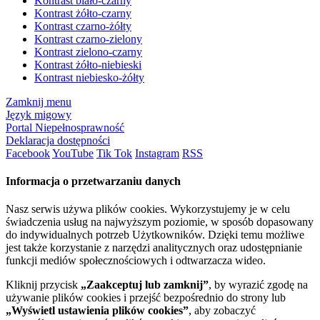
Kontrast biało-czarny
Kontrast żółto-czarny
Kontrast czarno-żółty
Kontrast czarno-zielony
Kontrast zielono-czarny
Kontrast żółto-niebieski
Kontrast niebiesko-żółty
Zamknij menu
Język migowy
Portal Niepełnosprawność
Deklaracja dostępności
Facebook
YouTube
Tik Tok
Instagram
RSS
Informacja o przetwarzaniu danych
Nasz serwis używa plików cookies. Wykorzystujemy je w celu
świadczenia usług na najwyższym poziomie, w sposób dopasowany
do indywidualnych potrzeb Użytkowników. Dzięki temu możliwe
jest także korzystanie z narzędzi analitycznych oraz udostępnianie
funkcji mediów społecznościowych i odtwarzacza wideo.
Kliknij przycisk
„Zaakceptuj lub zamknij”
, by wyrazić zgodę na
używanie plików cookies i przejść bezpośrednio do strony lub
„Wyświetl ustawienia plików cookies”
, aby zobaczyć