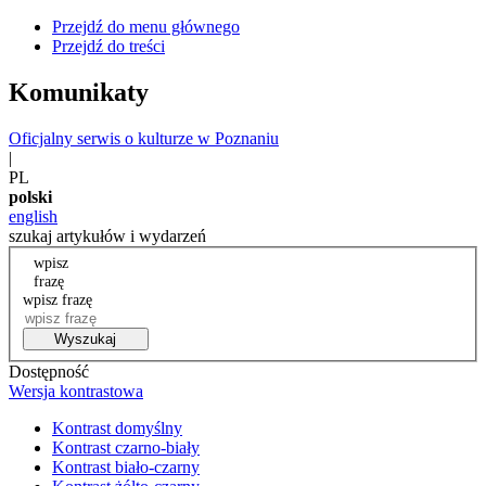
Przejdź do menu głównego
Przejdź do treści
Komunikaty
Oficjalny serwis o kulturze w Poznaniu
|
PL
polski
english
szukaj artykułów i wydarzeń
wpisz
frazę
wpisz frazę
Wyszukaj
Dostępność
Wersja kontrastowa
Kontrast domyślny
Kontrast czarno-biały
Kontrast biało-czarny