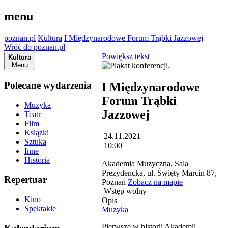
menu
poznan.pl
Kultura
I Międzynarodowe Forum Trąbki Jazzowej
Wróć do poznan.pl
Powiększ tekst
Kultura
Menu
Polecane wydarzenia
I Międzynarodowe
Forum Trąbki
Muzyka
Jazzowej
Teatr
Film
Książki
24.11.2021
Sztuka
10:00
Inne
Historia
Akademia Muzyczna, Sala
Prezydencka, ul. Święty Marcin 87,
Repertuar
Poznań
Zobacz na mapie
Wstęp wolny
Kino
Opis
Spektakle
Muzyka
Pierwsze w historii Akademii