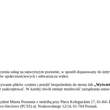
dczenia usług na najwyższym poziomie, w sposób dopasowany do indy
diów społecznościowych i odtwarzacza wideo.
żywanie plików cookies i przejść bezpośrednio do strony lub
„Wyświetl
sz zaakceptować. W każdej chwili istnieje możliwość zarządzania ustaw
ent Miasta Poznania z siedzibą przy Placu Kolegiackim 17, 61-841 P
o-Sieciowe (PCSS) ul. Noskowskiego 12/14, 61-704 Poznań.