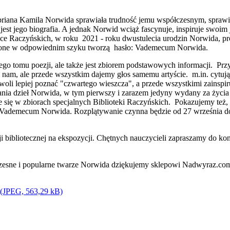
priana Kamila Norwida sprawiała trudność jemu współczesnym, sprawia
jest jego biografia. A jednak Norwid wciąż fascynuje, inspiruje swoim 
otece Raczyńskich, w roku 2021 - roku dwustulecia urodzin Norwida,
łożone w odpowiednim szyku tworzą hasło: Vademecum Norwida.
zego tomu poezji, ale także jest zbiorem podstawowych informacji. Pr
nam, ale przede wszystkim dajemy głos samemu artyście. m.in. cytując
li lepiej poznać "czwartego wieszcza", a przede wszystkimi zainspiru
a dzieł Norwida, w tym pierwszy i zarazem jedyny wydany za życia a
je się w zbiorach specjalnych Biblioteki Raczyńskich. Pokazujemy też,
 Vademecum Norwida. Rozplątywanie czynna będzie od 27 września do 
 bibliotecznej na ekspozycji. Chętnych nauczycieli zapraszamy do kont
zesne i popularne twarze Norwida dziękujemy sklepowi Nadwyraz.c
 (JPEG, 563,29 kB)