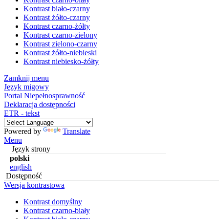
Kontrast biało-czarny
Kontrast żółto-czarny
Kontrast czarno-żółty
Kontrast czarno-zielony
Kontrast zielono-czarny
Kontrast żółto-niebieski
Kontrast niebiesko-żółty
Zamknij menu
Język migowy
Portal Niepełnosprawność
Deklaracja dostępności
ETR - tekst
Powered by
Translate
Menu
Język strony
polski
english
Dostępność
Wersja kontrastowa
Kontrast domyślny
Kontrast czarno-biały