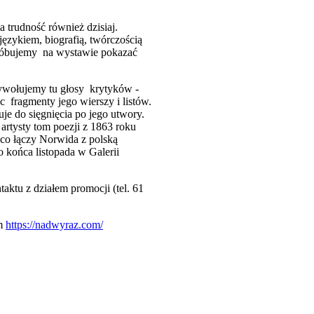
 trudność również dzisiaj.
językiem, biografią, twórczością
 próbujemy na wystawie pokazać
zywołujemy tu głosy krytyków -
 fragmenty jego wierszy i listów.
je do sięgnięcia po jego utwory.
rtysty tom poezji z 1863 roku
 co łączy Norwida z polską
końca listopada w Galerii
aktu z działem promocji (tel. 61
om
https://nadwyraz.com/