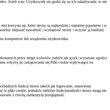
eo. Jeżeli więc Użytkownik nie godzi się na ich załadowanie, to nie
niej korzysta np. które strony są najbardziej i najmniej popularne i w
żemy ulepszać zawartość i wydajność strony i uczynić ją bardziej
 na komputerze lub urządzeniu użytkownika.
dokonanych przez niego wyborów (takich jak język, wyrażone zgody)
wania witryny po zalogowaniu się.Pliki cookie wpływające na
ezbędnych funkcji strony takich jak logowanie, ustawienia
 te pliki cookie, jednakże niektóre funkcjonalności strony mogą nie
suwane z chwilą zamknięcia przeglądarki.