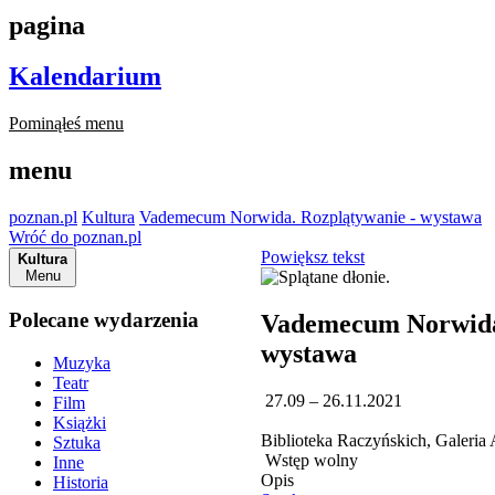
pagina
Kalendarium
Pominąłeś menu
menu
poznan.pl
Kultura
Vademecum Norwida. Rozplątywanie - wystawa
Wróć do poznan.pl
Powiększ tekst
Kultura
Menu
Polecane wydarzenia
Vademecum Norwida.
wystawa
Muzyka
Teatr
27.09 – 26.11.2021
Film
Książki
Biblioteka Raczyńskich, Galeria
Sztuka
Wstęp wolny
Inne
Opis
Historia