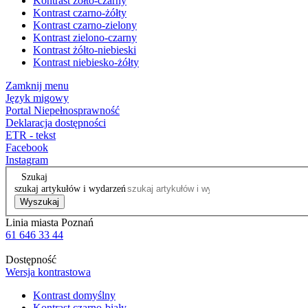
Kontrast żółto-czarny
Kontrast czarno-żółty
Kontrast czarno-zielony
Kontrast zielono-czarny
Kontrast żółto-niebieski
Kontrast niebiesko-żółty
Zamknij menu
Język migowy
Portal Niepełnosprawność
Deklaracja dostępności
ETR - tekst
Facebook
Instagram
Szukaj
szukaj artykułów i wydarzeń
Wyszukaj
Linia miasta Poznań
61 646 33 44
Dostępność
Wersja kontrastowa
Kontrast domyślny
Kontrast czarno-biały