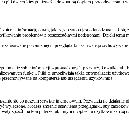
ych plików cookies ponieważ ładowane są dopiero przy odtwarzaniu wid
ierają informację o tym, jak często strona jest odwiedzana i jak się z 
ntyfikowaniu problemów z poszczególnymi podstronami. Dzięki temu mo
 nie są usuwane po zamknięciu przeglądarki i są trwale przechowywane
rzypomnienie sobie informacji wprowadzonych przez użytkownika lub 
nalizowanych funkcji. Pliki te umożliwiają także optymalizację użytko
ale przechowywane na komputerze lub urządzeniu użytkownika.
szanie się po naszym serwisie internetowym. Pozwalają na działanie ni
yć wyłączone. Możesz zmienić ustawienia przeglądarki, aby zablokować
trwały sposób na komputerze lub innym urządzeniu użytkownika i są u