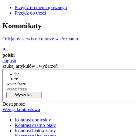
Przejdź do menu głównego
Przejdź do treści
Komunikaty
Oficjalny serwis o kulturze w Poznaniu
|
PL
polski
english
szukaj artykułów i wydarzeń
wpisz
frazę
wpisz frazę
Wyszukaj
Dostępność
Wersja kontrastowa
Kontrast domyślny
Kontrast czarno-biały
Kontrast biało-czarny