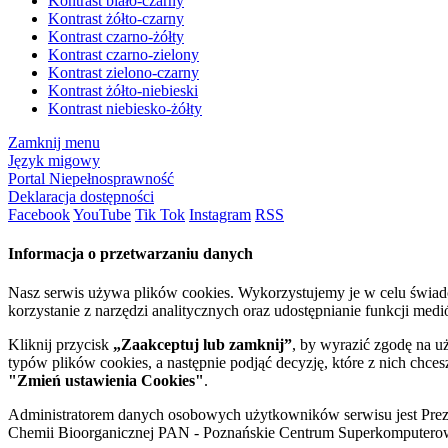
Kontrast biało-czarny
Kontrast żółto-czarny
Kontrast czarno-żółty
Kontrast czarno-zielony
Kontrast zielono-czarny
Kontrast żółto-niebieski
Kontrast niebiesko-żółty
Zamknij menu
Język migowy
Portal Niepełnosprawność
Deklaracja dostępności
Facebook
YouTube
Tik Tok
Instagram
RSS
Informacja o przetwarzaniu danych
Nasz serwis używa plików cookies. Wykorzystujemy je w celu świa
korzystanie z narzędzi analitycznych oraz udostępnianie funkcji me
Kliknij przycisk
„Zaakceptuj lub zamknij”
, by wyrazić zgodę na u
typów plików cookies, a następnie podjąć decyzję, które z nich chce
"Zmień ustawienia Cookies"
.
Administratorem danych osobowych użytkowników serwisu jest Prezyd
Chemii Bioorganicznej PAN - Poznańskie Centrum Superkomputerow