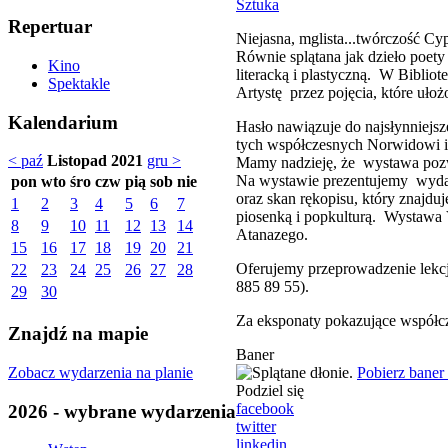
Sztuka
Repertuar
Niejasna, mglista...twórczość Cy
Równie splątana jak dzieło poety 
Kino
literacką i plastyczną. W Bibli
Spektakle
Artystę przez pojęcia, które u
Kalendarium
Hasło nawiązuje do najsłynniejs
tych współczesnych Norwidowi i 
< paź
Listopad 2021
gru >
Mamy nadzieję, że wystawa pozwo
Na wystawie prezentujemy wydani
pon
wto
śro
czw
pią
sob
nie
oraz skan rękopisu, który znajdu
1
2
3
4
5
6
7
piosenką i popkulturą. Wystawa
8
9
10
11
12
13
14
Atanazego.
15
16
17
18
19
20
21
Oferujemy przeprowadzenie lekcji
22
23
24
25
26
27
28
885 89 55).
29
30
Za eksponaty pokazujące współc
Znajdź na mapie
Baner
Zobacz wydarzenia na planie
Pobierz baner
Podziel się
facebook
2026 - wybrane wydarzenia
twitter
linkedin