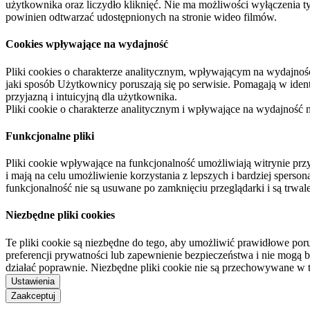
użytkownika oraz liczydło kliknięć. Nie ma możliwości wyłączenia t
powinien odtwarzać udostępnionych na stronie wideo filmów.
Cookies wpływające na wydajność
Pliki cookies o charakterze analitycznym, wpływającym na wydajność zb
jaki sposób Użytkownicy poruszają się po serwisie. Pomagają w ide
przyjazną i intuicyjną dla użytkownika.
Pliki cookie o charakterze analitycznym i wpływające na wydajność
Funkcjonalne pliki
Pliki cookie wpływające na funkcjonalność umożliwiają witrynie p
i mają na celu umożliwienie korzystania z lepszych i bardziej sperso
funkcjonalność nie są usuwane po zamknięciu przeglądarki i są trw
Niezbędne pliki cookies
Te pliki cookie są niezbędne do tego, aby umożliwić prawidłowe poru
preferencji prywatności lub zapewnienie bezpieczeństwa i nie mogą b
działać poprawnie. Niezbędne pliki cookie nie są przechowywane w 
Ustawienia
Zaakceptuj