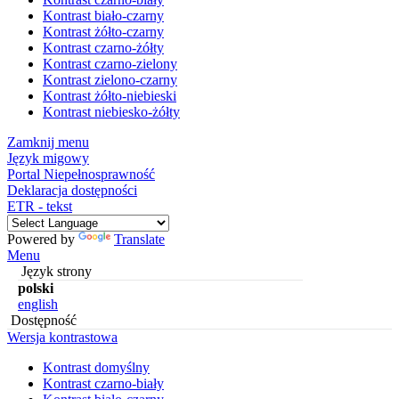
Kontrast biało-czarny
Kontrast żółto-czarny
Kontrast czarno-żółty
Kontrast czarno-zielony
Kontrast zielono-czarny
Kontrast żółto-niebieski
Kontrast niebiesko-żółty
Zamknij menu
Język migowy
Portal Niepełnosprawność
Deklaracja dostępności
ETR - tekst
Powered by
Translate
Menu
Język strony
polski
english
Dostępność
Wersja kontrastowa
Kontrast domyślny
Kontrast czarno-biały