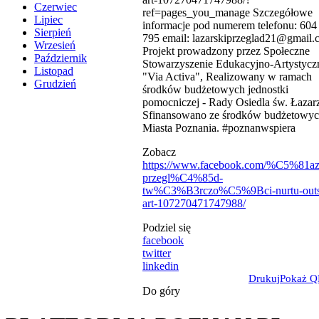
Czerwiec
ref=pages_you_manage Szczegółowe
Lipiec
informacje pod numerem telefonu: 604
Sierpień
795 email: lazarskiprzeglad21@gmail
Wrzesień
Projekt prowadzony przez Społeczne
Październik
Stowarzyszenie Edukacyjno-Artystycz
Listopad
"Via Activa", Realizowany w ramach
Grudzień
środków budżetowych jednostki
pomocniczej - Rady Osiedla św. Łazar
Sfinansowano ze środków budżetowy
Miasta Poznania. #poznanwspiera
Zobacz
https://www.facebook.com/%C5%81aza
przegl%C4%85d-
tw%C3%B3rczo%C5%9Bci-nurtu-outs
art-107270471747988/
Podziel się
facebook
twitter
linkedin
Drukuj
Pokaż Q
Do góry