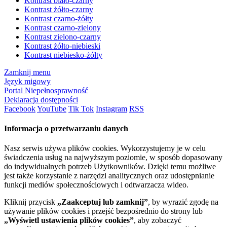
Kontrast biało-czarny
Kontrast żółto-czarny
Kontrast czarno-żółty
Kontrast czarno-zielony
Kontrast zielono-czarny
Kontrast żółto-niebieski
Kontrast niebiesko-żółty
Zamknij menu
Język migowy
Portal Niepełnosprawność
Deklaracja dostępności
Facebook
YouTube
Tik Tok
Instagram
RSS
Informacja o przetwarzaniu danych
Nasz serwis używa plików cookies. Wykorzystujemy je w celu
świadczenia usług na najwyższym poziomie, w sposób dopasowany
do indywidualnych potrzeb Użytkowników. Dzięki temu możliwe
jest także korzystanie z narzędzi analitycznych oraz udostępnianie
funkcji mediów społecznościowych i odtwarzacza wideo.
Kliknij przycisk
„Zaakceptuj lub zamknij”
, by wyrazić zgodę na
używanie plików cookies i przejść bezpośrednio do strony lub
„Wyświetl ustawienia plików cookies”
, aby zobaczyć