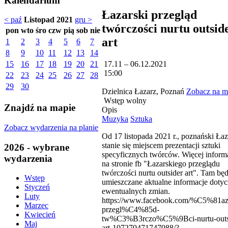
Kalendarium
Łazarski przegląd
< paź
Listopad 2021
gru >
twórczości nurtu outsid
pon
wto
śro
czw
pią
sob
nie
art
1
2
3
4
5
6
7
8
9
10
11
12
13
14
17.11 – 06.12.2021
15
16
17
18
19
20
21
15:00
22
23
24
25
26
27
28
29
30
Dzielnica Łazarz, Poznań
Zobacz na m
Wstęp wolny
Znajdź na mapie
Opis
Muzyka
Sztuka
Zobacz wydarzenia na planie
Od 17 listopada 2021 r., poznański Łaz
stanie się miejscem prezentacji sztuki
2026 - wybrane
specyficznych twórców. Więcej informa
wydarzenia
na stronie fb "Łazarskiego przeglądu
twórczości nurtu outsider art". Tam bę
Wstęp
umieszczane aktualne informacje doty
Styczeń
ewentualnych zmian.
Luty
https://www.facebook.com/%C5%81aza
Marzec
przegl%C4%85d-
Kwiecień
tw%C3%B3rczo%C5%9Bci-nurtu-outs
Maj
art-107270471747988/?