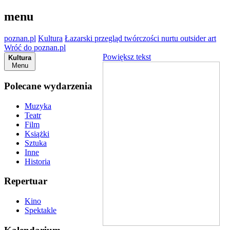
menu
poznan.pl
Kultura
Łazarski przegląd twórczości nurtu outsider art
Wróć do poznan.pl
Powiększ tekst
Kultura
Menu
Polecane wydarzenia
Muzyka
Teatr
Film
Książki
Sztuka
Inne
Historia
Repertuar
Kino
Spektakle