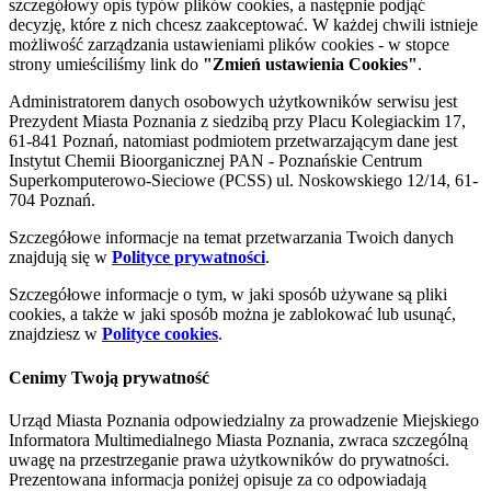
szczegółowy opis typów plików cookies, a następnie podjąć
decyzję, które z nich chcesz zaakceptować. W każdej chwili istnieje
możliwość zarządzania ustawieniami plików cookies - w stopce
strony umieściliśmy link do
"Zmień ustawienia Cookies"
.
Administratorem danych osobowych użytkowników serwisu jest
Prezydent Miasta Poznania z siedzibą przy Placu Kolegiackim 17,
61-841 Poznań, natomiast podmiotem przetwarzającym dane jest
Instytut Chemii Bioorganicznej PAN - Poznańskie Centrum
Superkomputerowo-Sieciowe (PCSS) ul. Noskowskiego 12/14, 61-
704 Poznań.
Szczegółowe informacje na temat przetwarzania Twoich danych
znajdują się w
Polityce prywatności
.
Szczegółowe informacje o tym, w jaki sposób używane są pliki
cookies, a także w jaki sposób można je zablokować lub usunąć,
znajdziesz w
Polityce cookies
.
Cenimy Twoją prywatność
Urząd Miasta Poznania odpowiedzialny za prowadzenie Miejskiego
Informatora Multimedialnego Miasta Poznania, zwraca szczególną
uwagę na przestrzeganie prawa użytkowników do prywatności.
Prezentowana informacja poniżej opisuje za co odpowiadają