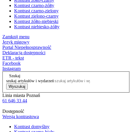
Kontrast żółto-czarny
Kontrast czarno-żółty
Kontrast czarno-zielony
Kontrast zielono-czarny
Kontrast żółto-niebieski
Kontrast niebiesko-żółty
Zamknij menu
Język migowy
Portal Niepełnosprawność
Deklaracja dostępności
ETR - tekst
Facebook
Instagram
Szukaj
szukaj artykułów i wydarzeń
Wyszukaj
Linia miasta Poznań
61 646 33 44
Dostępność
Wersja kontrastowa
Kontrast domyślny
Kontrast czarno-biały