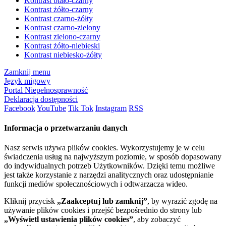
Kontrast biało-czarny
Kontrast żółto-czarny
Kontrast czarno-żółty
Kontrast czarno-zielony
Kontrast zielono-czarny
Kontrast żółto-niebieski
Kontrast niebiesko-żółty
Zamknij menu
Język migowy
Portal Niepełnosprawność
Deklaracja dostępności
Facebook
YouTube
Tik Tok
Instagram
RSS
Informacja o przetwarzaniu danych
Nasz serwis używa plików cookies. Wykorzystujemy je w celu
świadczenia usług na najwyższym poziomie, w sposób dopasowany
do indywidualnych potrzeb Użytkowników. Dzięki temu możliwe
jest także korzystanie z narzędzi analitycznych oraz udostępnianie
funkcji mediów społecznościowych i odtwarzacza wideo.
Kliknij przycisk
„Zaakceptuj lub zamknij”
, by wyrazić zgodę na
używanie plików cookies i przejść bezpośrednio do strony lub
„Wyświetl ustawienia plików cookies”
, aby zobaczyć