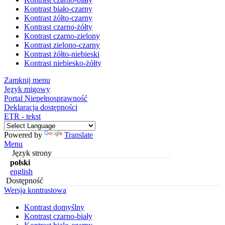
Kontrast biało-czarny
Kontrast żółto-czarny
Kontrast czarno-żółty
Kontrast czarno-zielony
Kontrast zielono-czarny
Kontrast żółto-niebieski
Kontrast niebiesko-żółty
Zamknij menu
Język migowy
Portal Niepełnosprawność
Deklaracja dostępności
ETR - tekst
Powered by
Translate
Menu
Język strony
polski
english
Dostępność
Wersja kontrastowa
Kontrast domyślny
Kontrast czarno-biały