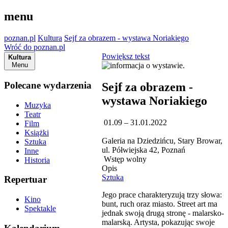
menu
poznan.pl
Kultura
Sejf za obrazem - wystawa Noriakiego
Wróć do poznan.pl
Powiększ tekst
Kultura
Menu
Polecane wydarzenia
Sejf za obrazem -
wystawa Noriakiego
Muzyka
Teatr
01.09 – 31.01.2022
Film
Książki
Galeria na Dziedzińcu, Stary Browar,
Sztuka
ul. Półwiejska 42, Poznań
Inne
Wstęp wolny
Historia
Opis
Sztuka
Repertuar
Jego prace charakteryzują trzy słowa:
Kino
bunt, ruch oraz miasto. Street art ma
Spektakle
jednak swoją drugą stronę - malarsko-
malarską. Artysta, pokazując swoje