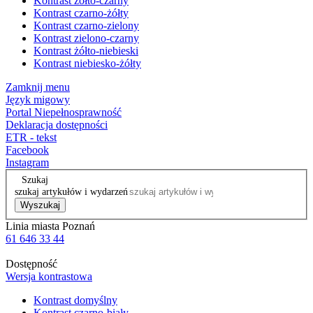
Kontrast żółto-czarny
Kontrast czarno-żółty
Kontrast czarno-zielony
Kontrast zielono-czarny
Kontrast żółto-niebieski
Kontrast niebiesko-żółty
Zamknij menu
Język migowy
Portal Niepełnosprawność
Deklaracja dostępności
ETR - tekst
Facebook
Instagram
Szukaj
szukaj artykułów i wydarzeń
Wyszukaj
Linia miasta Poznań
61 646 33 44
Dostępność
Wersja kontrastowa
Kontrast domyślny
Kontrast czarno-biały