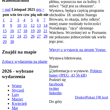
Kalendarium
płótna, wpuszcza nas za kulisy. I
mówi: "Sejf jest za obrazem".​
< paź
Listopad 2021
gru >
Wystawa, będąca częścią programu
pon
wto
śro
czw
pią
sob
nie
obchodów 18. urodzin Starego
Browaru, to okazja, żeby odkryć
1
2
3
4
5
6
7
mniej znane rozdziały twórczości
8
9
10
11
12
13
14
Noriakiego, "ojca" słynnego
15
16
17
18
19
20
21
Watchera. Wcześniej też w Poznaniu
22
23
24
25
26
27
28
nie pokazano jednocześnie tak wielu
jego prac.
29
30
Więcej o wystawie na stronie Vogue.
Znajdź na mapie
Wystawa biletowana.
Zobacz wydarzenia na planie
Baner
2026 - wybrane
Pobierz
baner (JPEG, 43,56 kB)
wydarzenia
Podziel się
facebook
Wstęp
twitter
Styczeń
linkedin
Luty
Drukuj
Pokaż QR kod
Marzec
Do góry
Kwiecień
Maj