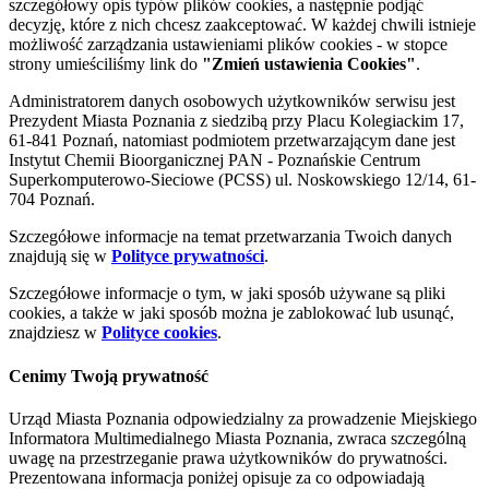
szczegółowy opis typów plików cookies, a następnie podjąć
decyzję, które z nich chcesz zaakceptować. W każdej chwili istnieje
możliwość zarządzania ustawieniami plików cookies - w stopce
strony umieściliśmy link do
"Zmień ustawienia Cookies"
.
Administratorem danych osobowych użytkowników serwisu jest
Prezydent Miasta Poznania z siedzibą przy Placu Kolegiackim 17,
61-841 Poznań, natomiast podmiotem przetwarzającym dane jest
Instytut Chemii Bioorganicznej PAN - Poznańskie Centrum
Superkomputerowo-Sieciowe (PCSS) ul. Noskowskiego 12/14, 61-
704 Poznań.
Szczegółowe informacje na temat przetwarzania Twoich danych
znajdują się w
Polityce prywatności
.
Szczegółowe informacje o tym, w jaki sposób używane są pliki
cookies, a także w jaki sposób można je zablokować lub usunąć,
znajdziesz w
Polityce cookies
.
Cenimy Twoją prywatność
Urząd Miasta Poznania odpowiedzialny za prowadzenie Miejskiego
Informatora Multimedialnego Miasta Poznania, zwraca szczególną
uwagę na przestrzeganie prawa użytkowników do prywatności.
Prezentowana informacja poniżej opisuje za co odpowiadają