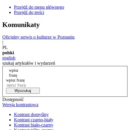
Przejdź do menu głównego
Przejdź do treści
Komunikaty
Oficjalny serwis o kulturze w Poznaniu
|
PL
polski
english
szukaj artykułów i wydarzeń
wpisz
frazę
wpisz frazę
Wyszukaj
Dostępność
Wersja kontrastowa
Kontrast domyślny
Kontrast czarno-biały
Kontrast biało-czarny