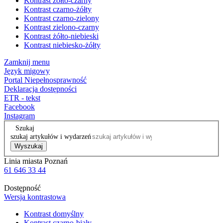
Kontrast żółto-czarny
Kontrast czarno-żółty
Kontrast czarno-zielony
Kontrast zielono-czarny
Kontrast żółto-niebieski
Kontrast niebiesko-żółty
Zamknij menu
Język migowy
Portal Niepełnosprawność
Deklaracja dostępności
ETR - tekst
Facebook
Instagram
Szukaj
szukaj artykułów i wydarzeń
Wyszukaj
Linia miasta Poznań
61 646 33 44
Dostępność
Wersja kontrastowa
Kontrast domyślny
Kontrast czarno-biały