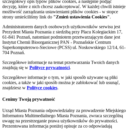
szczegółowy opis typów plików cookies, a następnie podjąć
decyzję, które z nich chcesz zaakceptować. W każdej chwili istnieje
możliwość zarządzania ustawieniami plików cookies - w stopce
strony umieściliśmy link do
"Zmień ustawienia Cookies"
.
Administratorem danych osobowych użytkowników serwisu jest
Prezydent Miasta Poznania z siedzibą przy Placu Kolegiackim 17,
61-841 Poznań, natomiast podmiotem przetwarzającym dane jest
Instytut Chemii Bioorganicznej PAN - Poznańskie Centrum
Superkomputerowo-Sieciowe (PCSS) ul. Noskowskiego 12/14, 61-
704 Poznań.
Szczegółowe informacje na temat przetwarzania Twoich danych
znajdują się w
Polityce prywatności
.
Szczegółowe informacje o tym, w jaki sposób używane są pliki
cookies, a także w jaki sposób można je zablokować lub usunąć,
znajdziesz w
Polityce cookies
.
Cenimy Twoją prywatność
Urząd Miasta Poznania odpowiedzialny za prowadzenie Miejskiego
Informatora Multimedialnego Miasta Poznania, zwraca szczególną
uwagę na przestrzeganie prawa użytkowników do prywatności.
Prezentowana informacja poniżej opisuje za co odpowiadają