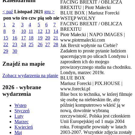
Kalendarium
FACING BREXIT / OBLICZA
BREXITU | Piotr Małecki
< paź
Listopad 2021
gru >
BLUE BOX | Mariusz Forecki
pon
wto
śro
czw
pią
sob
nie
WSTĘP WOLNY
FACING BREXIT / OBLICZA
1
2
3
4
5
6
7
BREXITU
8
9
10
11
12
13
14
Piotr Małecki | NAPO IMAGES |
15
16
17
18
19
20
21
www.piotrmalecki.com
22
23
24
25
26
27
28
Jak Brexit wpłynie na Ciebie?
Zadałem to proste pytanie ludziom
29
30
spacerującym po ulicach Londynu i
zaprosiłem ich do mojego
Znajdź na mapie
prowizorycznego studia na chodniku.
Londyn, marzec 2019r.
Zobacz wydarzenia na planie
BLUE BOX
Mariusz Forecki | PIX.HOUSE |
2026 - wybrane
www.forecki.pl
wydarzenia
Blue box to technika, w której filmuje
się osobę na niebieskim tle, aby
później komputerowo wkleić ją w
Wstęp
nową, dowolnie wybraną
Styczeń
rzeczywistość. Polska jest członkiem
Luty
Unii Europejskiej od 1 maja 2004
Marzec
roku. Fotografie powstały w latach
Kwiecień
2003-2007. Wszystkie zdjęcia zostały
Maj