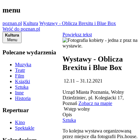
menu
poznan.pl
Kultura
Wystawy - Oblicza Brexitu i Blue Box
Wróć do poznan.pl
Powiększ tekst
Kultura
Menu
Polecane wydarzenia
Wystawy - Oblicza
Muzyka
Brexitu i Blue Box
Teatr
Film
12.11 – 31.12.2021
Książki
Sztuka
Urząd Miasta Poznania, Wolny
Inne
Dziedziniec, pl. Kolegiacki 17,
Historia
Poznań
Zobacz na mapie
Wstęp wolny
Repertuar
Opis
Sztuka
Kino
Spektakle
To kolejna wystawa organizowaną
przez miejsce dla fotografii Pix.house.