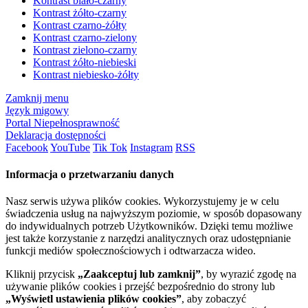
Kontrast biało-czarny
Kontrast żółto-czarny
Kontrast czarno-żółty
Kontrast czarno-zielony
Kontrast zielono-czarny
Kontrast żółto-niebieski
Kontrast niebiesko-żółty
Zamknij menu
Język migowy
Portal Niepełnosprawność
Deklaracja dostępności
Facebook
YouTube
Tik Tok
Instagram
RSS
Informacja o przetwarzaniu danych
Nasz serwis używa plików cookies. Wykorzystujemy je w celu
świadczenia usług na najwyższym poziomie, w sposób dopasowany
do indywidualnych potrzeb Użytkowników. Dzięki temu możliwe
jest także korzystanie z narzędzi analitycznych oraz udostępnianie
funkcji mediów społecznościowych i odtwarzacza wideo.
Kliknij przycisk
„Zaakceptuj lub zamknij”
, by wyrazić zgodę na
używanie plików cookies i przejść bezpośrednio do strony lub
„Wyświetl ustawienia plików cookies”
, aby zobaczyć