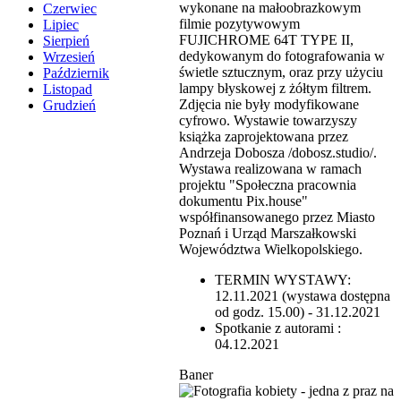
wykonane na małoobrazkowym
Czerwiec
filmie pozytywowym
Lipiec
FUJICHROME 64T TYPE II,
Sierpień
dedykowanym do fotografowania w
Wrzesień
świetle sztucznym, oraz przy użyciu
Październik
lampy błyskowej z żółtym filtrem.
Listopad
Zdjęcia nie były modyfikowane
Grudzień
cyfrowo. Wystawie towarzyszy
książka zaprojektowana przez
Andrzeja Dobosza /dobosz.studio/.
Wystawa realizowana w ramach
projektu "Społeczna pracownia
dokumentu Pix.house"
współfinansowanego przez Miasto
Poznań i Urząd Marszałkowski
Województwa Wielkopolskiego.
TERMIN WYSTAWY:
12.11.2021 (wystawa dostępna
od godz. 15.00) - 31.12.2021
Spotkanie z autorami :
04.12.2021
Baner