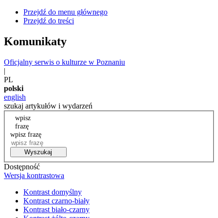
Przejdź do menu głównego
Przejdź do treści
Komunikaty
Oficjalny serwis o kulturze w Poznaniu
|
PL
polski
english
szukaj artykułów i wydarzeń
wpisz
frazę
wpisz frazę
Wyszukaj
Dostępność
Wersja kontrastowa
Kontrast domyślny
Kontrast czarno-biały
Kontrast biało-czarny