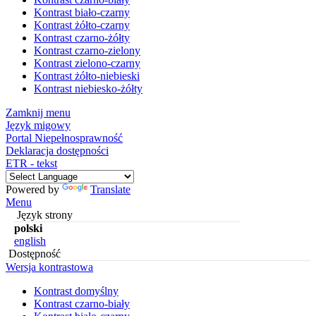
Kontrast biało-czarny
Kontrast żółto-czarny
Kontrast czarno-żółty
Kontrast czarno-zielony
Kontrast zielono-czarny
Kontrast żółto-niebieski
Kontrast niebiesko-żółty
Zamknij menu
Język migowy
Portal Niepełnosprawność
Deklaracja dostępności
ETR - tekst
Powered by
Translate
Menu
Język strony
polski
english
Dostępność
Wersja kontrastowa
Kontrast domyślny
Kontrast czarno-biały