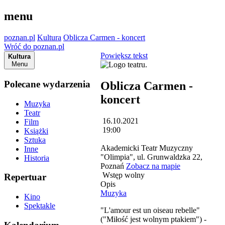
menu
poznan.pl
Kultura
Oblicza Carmen - koncert
Wróć do poznan.pl
Powiększ tekst
Kultura
Menu
Polecane wydarzenia
Oblicza Carmen -
koncert
Muzyka
Teatr
16.10.2021
Film
19:00
Książki
Sztuka
Akademicki Teatr Muzyczny
Inne
"Olimpia", ul. Grunwaldzka 22,
Historia
Poznań
Zobacz na mapie
Wstęp wolny
Repertuar
Opis
Muzyka
Kino
Spektakle
"L'amour est un oiseau rebelle"
("Miłość jest wolnym ptakiem") -