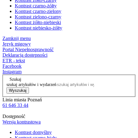
Kontrast żółto-czarny
Kontrast czarno-żółty
Kontrast czarno-zielony
Kontrast zielono-czarny
Kontrast żółto-niebieski
Kontrast niebiesko-żółty
Zamknij menu
Język migowy
Portal Niepełnosprawność
Deklaracja dostępności
ETR - tekst
Facebook
Instagram
Szukaj
szukaj artykułów i wydarzeń
Wyszukaj
Linia miasta Poznań
61 646 33 44
Dostępność
Wersja kontrastowa
Kontrast domyślny
Kontrast czarno-biały