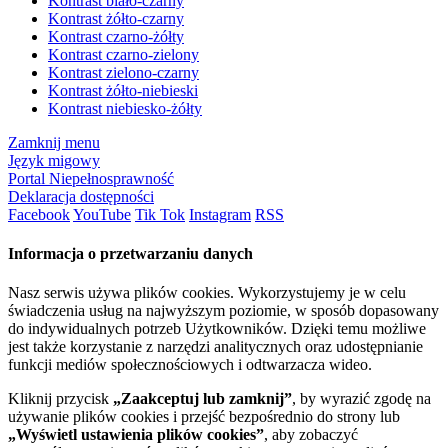
Kontrast biało-czarny
Kontrast żółto-czarny
Kontrast czarno-żółty
Kontrast czarno-zielony
Kontrast zielono-czarny
Kontrast żółto-niebieski
Kontrast niebiesko-żółty
Zamknij menu
Język migowy
Portal Niepełnosprawność
Deklaracja dostępności
Facebook
YouTube
Tik Tok
Instagram
RSS
Informacja o przetwarzaniu danych
Nasz serwis używa plików cookies. Wykorzystujemy je w celu
świadczenia usług na najwyższym poziomie, w sposób dopasowany
do indywidualnych potrzeb Użytkowników. Dzięki temu możliwe
jest także korzystanie z narzędzi analitycznych oraz udostępnianie
funkcji mediów społecznościowych i odtwarzacza wideo.
Kliknij przycisk
„Zaakceptuj lub zamknij”
, by wyrazić zgodę na
używanie plików cookies i przejść bezpośrednio do strony lub
„Wyświetl ustawienia plików cookies”
, aby zobaczyć