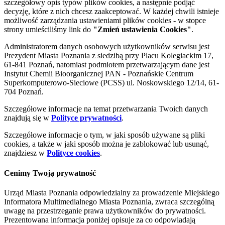
szczegółowy opis typów plików cookies, a następnie podjąć
decyzję, które z nich chcesz zaakceptować. W każdej chwili istnieje
możliwość zarządzania ustawieniami plików cookies - w stopce
strony umieściliśmy link do
"Zmień ustawienia Cookies"
.
Administratorem danych osobowych użytkowników serwisu jest
Prezydent Miasta Poznania z siedzibą przy Placu Kolegiackim 17,
61-841 Poznań, natomiast podmiotem przetwarzającym dane jest
Instytut Chemii Bioorganicznej PAN - Poznańskie Centrum
Superkomputerowo-Sieciowe (PCSS) ul. Noskowskiego 12/14, 61-
704 Poznań.
Szczegółowe informacje na temat przetwarzania Twoich danych
znajdują się w
Polityce prywatności
.
Szczegółowe informacje o tym, w jaki sposób używane są pliki
cookies, a także w jaki sposób można je zablokować lub usunąć,
znajdziesz w
Polityce cookies
.
Cenimy Twoją prywatność
Urząd Miasta Poznania odpowiedzialny za prowadzenie Miejskiego
Informatora Multimedialnego Miasta Poznania, zwraca szczególną
uwagę na przestrzeganie prawa użytkowników do prywatności.
Prezentowana informacja poniżej opisuje za co odpowiadają