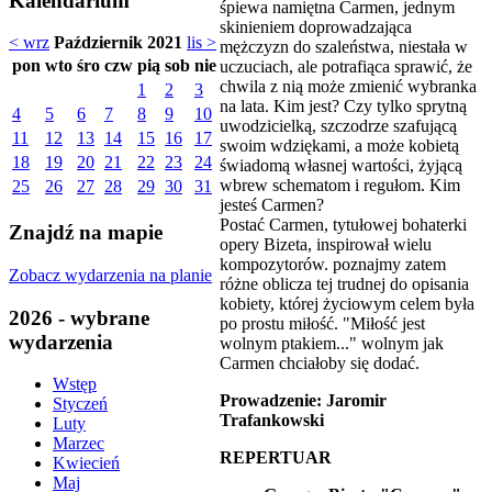
Kalendarium
śpiewa namiętna Carmen, jednym
skinieniem doprowadzająca
< wrz
Październik 2021
lis >
mężczyzn do szaleństwa, niestała w
pon
wto
śro
czw
pią
sob
nie
uczuciach, ale potrafiąca sprawić, że
chwila z nią może zmienić wybranka
1
2
3
na lata. Kim jest? Czy tylko sprytną
4
5
6
7
8
9
10
uwodzicielką, szczodrze szafującą
11
12
13
14
15
16
17
swoim wdziękami, a może kobietą
18
19
20
21
22
23
24
świadomą własnej wartości, żyjącą
wbrew schematom i regułom. Kim
25
26
27
28
29
30
31
jesteś Carmen?
Postać Carmen, tytułowej bohaterki
Znajdź na mapie
opery Bizeta, inspirował wielu
kompozytorów. poznajmy zatem
Zobacz wydarzenia na planie
różne oblicza tej trudnej do opisania
kobiety, której życiowym celem była
2026 - wybrane
po prostu miłość. "Miłość jest
wydarzenia
wolnym ptakiem..." wolnym jak
Carmen chciałoby się dodać.
Wstęp
Prowadzenie: Jaromir
Styczeń
Trafankowski
Luty
Marzec
REPERTUAR
Kwiecień
Maj