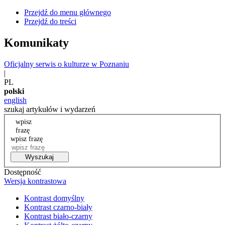
Przejdź do menu głównego
Przejdź do treści
Komunikaty
Oficjalny serwis o kulturze w Poznaniu
|
PL
polski
english
szukaj artykułów i wydarzeń
wpisz
frazę
wpisz frazę
Wyszukaj
Dostępność
Wersja kontrastowa
Kontrast domyślny
Kontrast czarno-biały
Kontrast biało-czarny