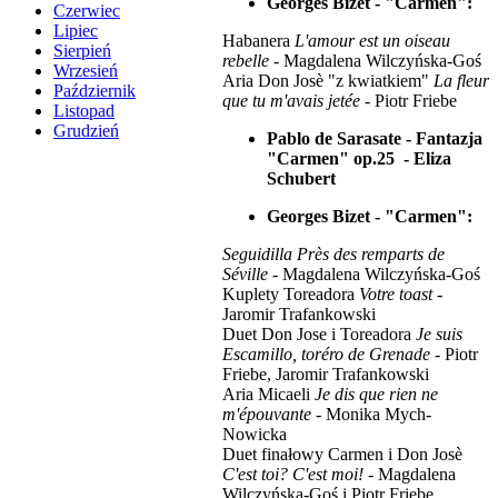
Georges Bizet - "Carmen":
Czerwiec
Lipiec
Habanera
L'amour est un oiseau
Sierpień
rebelle
- Magdalena Wilczyńska-Goś
Wrzesień
Aria Don Josè "z kwiatkiem"
La fleur
Październik
que tu m'avais jetée
- Piotr Friebe
Listopad
Grudzień
Pablo de Sarasate - Fantazja
"Carmen" op.25 - Eliza
Schubert
Georges Bizet - "Carmen":
Seguidilla Près des remparts de
Séville
- Magdalena Wilczyńska-Goś
Kuplety Toreadora
Votre toast
-
Jaromir Trafankowski
Duet Don Jose i Toreadora
Je suis
Escamillo, toréro de Grenade
- Piotr
Friebe, Jaromir Trafankowski
Aria Micaeli
Je dis que rien ne
m'épouvante
- Monika Mych-
Nowicka
Duet finałowy Carmen i Don Josè
C'est toi? C'est moi!
- Magdalena
Wilczyńska-Goś i Piotr Friebe