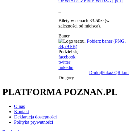
OŚWIADCZENIE WIDZA [.pdf]
_
Bilety w cenach 33-50zł (w
zależności od miejsca).
Baner
Pobierz baner (PNG,
34,79 kB)
Podziel się
facebook
twitter
linkedin
Drukuj
Pokaż QR kod
Do góry
PLATFORMA POZNAN.PL
O nas
Kontakt
Deklaracja dostępności
Polityka prywatności