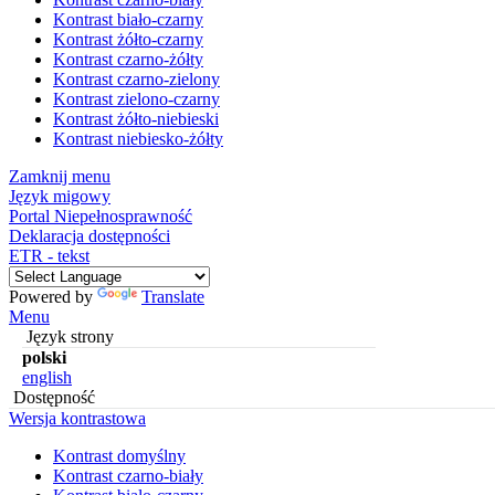
Kontrast biało-czarny
Kontrast żółto-czarny
Kontrast czarno-żółty
Kontrast czarno-zielony
Kontrast zielono-czarny
Kontrast żółto-niebieski
Kontrast niebiesko-żółty
Zamknij menu
Język migowy
Portal Niepełnosprawność
Deklaracja dostępności
ETR - tekst
Powered by
Translate
Menu
Język strony
polski
english
Dostępność
Wersja kontrastowa
Kontrast domyślny
Kontrast czarno-biały