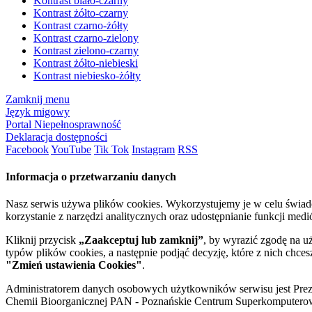
Kontrast biało-czarny
Kontrast żółto-czarny
Kontrast czarno-żółty
Kontrast czarno-zielony
Kontrast zielono-czarny
Kontrast żółto-niebieski
Kontrast niebiesko-żółty
Zamknij menu
Język migowy
Portal Niepełnosprawność
Deklaracja dostępności
Facebook
YouTube
Tik Tok
Instagram
RSS
Informacja o przetwarzaniu danych
Nasz serwis używa plików cookies. Wykorzystujemy je w celu świa
korzystanie z narzędzi analitycznych oraz udostępnianie funkcji me
Kliknij przycisk
„Zaakceptuj lub zamknij”
, by wyrazić zgodę na u
typów plików cookies, a następnie podjąć decyzję, które z nich chce
"Zmień ustawienia Cookies"
.
Administratorem danych osobowych użytkowników serwisu jest Prezyd
Chemii Bioorganicznej PAN - Poznańskie Centrum Superkomputerow