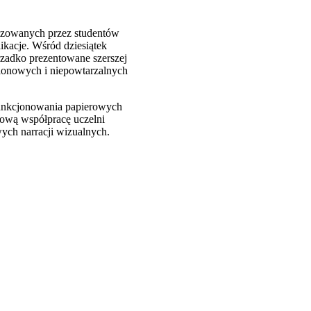
lizowanych przez studentów
likacje. Wśród dziesiątek
 rzadko prezentowane szerszej
blonowych i niepowtarzalnych
 funkcjonowania papierowych
odową współpracę uczelni
ych narracji wizualnych.