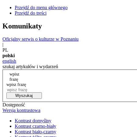
Przejdź do menu głównego
Przejdź do treści
Komunikaty
Oficjalny serwis o kulturze w Poznaniu
|
PL
polski
english
szukaj artykułów i wydarzeń
wpisz
frazę
wpisz frazę
Wyszukaj
Dostępność
Wersja kontrastowa
Kontrast domyślny
Kontrast czarno-biały
Kontrast biało-czarny