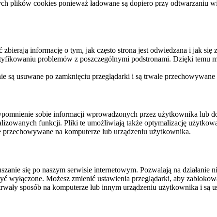
ych plików cookies ponieważ ładowane są dopiero przy odtwarzaniu wid
ierają informację o tym, jak często strona jest odwiedzana i jak się z 
ntyfikowaniu problemów z poszczególnymi podstronami. Dzięki temu mo
 nie są usuwane po zamknięciu przeglądarki i są trwale przechowywane
rzypomnienie sobie informacji wprowadzonych przez użytkownika lub 
nalizowanych funkcji. Pliki te umożliwiają także optymalizację użytko
ale przechowywane na komputerze lub urządzeniu użytkownika.
szanie się po naszym serwisie internetowym. Pozwalają na działanie ni
yć wyłączone. Możesz zmienić ustawienia przeglądarki, aby zablokować
trwały sposób na komputerze lub innym urządzeniu użytkownika i są u