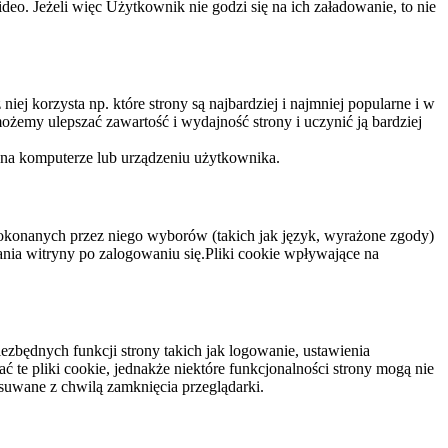
eo. Jeżeli więc Użytkownik nie godzi się na ich załadowanie, to nie
niej korzysta np. które strony są najbardziej i najmniej popularne i w
żemy ulepszać zawartość i wydajność strony i uczynić ją bardziej
 na komputerze lub urządzeniu użytkownika.
dokonanych przez niego wyborów (takich jak język, wyrażone zgody)
wania witryny po zalogowaniu się.Pliki cookie wpływające na
ezbędnych funkcji strony takich jak logowanie, ustawienia
 te pliki cookie, jednakże niektóre funkcjonalności strony mogą nie
suwane z chwilą zamknięcia przeglądarki.