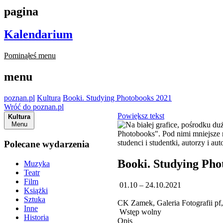
pagina
Kalendarium
Pominąłeś menu
menu
poznan.pl
Kultura
Booki. Studying Photobooks 2021
Wróć do poznan.pl
Powiększ tekst
Kultura
Menu
Polecane wydarzenia
Booki. Studying Pho
Muzyka
Teatr
Film
01.10 – 24.10.2021
Książki
Sztuka
CK Zamek, Galeria Fotografii pf
Inne
Wstęp wolny
Historia
Opis