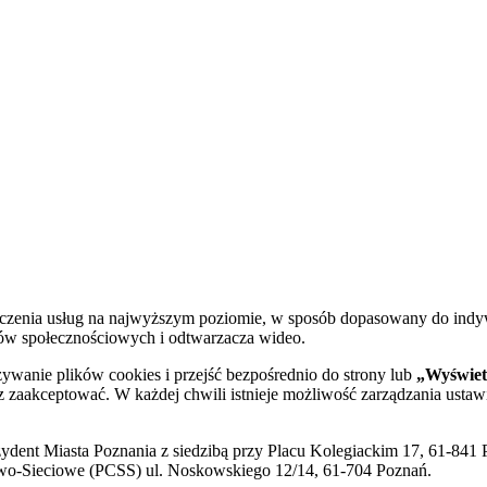
dczenia usług na najwyższym poziomie, w sposób dopasowany do indy
diów społecznościowych i odtwarzacza wideo.
żywanie plików cookies i przejść bezpośrednio do strony lub
„Wyświetl
sz zaakceptować. W każdej chwili istnieje możliwość zarządzania ustaw
ent Miasta Poznania z siedzibą przy Placu Kolegiackim 17, 61-841 P
o-Sieciowe (PCSS) ul. Noskowskiego 12/14, 61-704 Poznań.