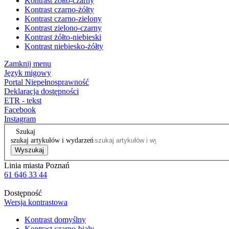
Kontrast żółto-czarny
Kontrast czarno-żółty
Kontrast czarno-zielony
Kontrast zielono-czarny
Kontrast żółto-niebieski
Kontrast niebiesko-żółty
Zamknij menu
Język migowy
Portal Niepełnosprawność
Deklaracja dostępności
ETR - tekst
Facebook
Instagram
Szukaj
szukaj artykułów i wydarzeń
Wyszukaj
Linia miasta Poznań
61 646 33 44
Dostępność
Wersja kontrastowa
Kontrast domyślny
Kontrast czarno-biały