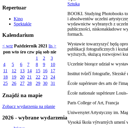
Sztuka
Repertuar
BOOKI. Studying Photobooks to 
i absolwentów uczelni artystyczny
Kino
wydawnictw wybranych z uczelni w
Spektakle
publiczności, niskonakładowe wy
formach.
Kalendarium
Wystawie towarzyszyć będą oprow
< wrz
Październik 2021
lis >
publikacji fotograficznych i ksz
pon
wto
śro
czw
pią
sob
nie
wyższych, służącą rozwojowi ksz
1
2
3
Uczelnie biorące udział w wysta
4
5
6
7
8
9
10
11
12
13
14
15
16
17
Institut tvůrčí fotografie, Slezs
18
19
20
21
22
23
24
École supérieure des arts de l'im
25
26
27
28
29
30
31
École nationale supérieure Louis
Znajdź na mapie
Paris College of Art, Francja
Zobacz wydarzenia na planie
Uniwersytet Artystyczny im. Ma
2026 - wybrane wydarzenia
Vysoká škola výtvarných umení v