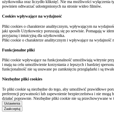
użytkownika oraz liczydło kliknięć. Nie ma możliwości wyłączenia t
powinien odtwarzać udostępnionych na stronie wideo filmów.
Cookies wpływające na wydajność
Pliki cookies o charakterze analitycznym, wpływającym na wydajność zb
jaki sposób Użytkownicy poruszają się po serwisie. Pomagają w ide
przyjazną i intuicyjną dla użytkownika.
Pliki cookie o charakterze analitycznym i wpływające na wydajność
Funkcjonalne pliki
Pliki cookie wpływające na funkcjonalność umożliwiają witrynie p
i mają na celu umożliwienie korzystania z lepszych i bardziej sperso
funkcjonalność nie są usuwane po zamknięciu przeglądarki i są trw
Niezbędne pliki cookies
Te pliki cookie są niezbędne do tego, aby umożliwić prawidłowe poru
preferencji prywatności lub zapewnienie bezpieczeństwa i nie mogą b
działać poprawnie. Niezbędne pliki cookie nie są przechowywane w 
Ustawienia
Zaakceptuj