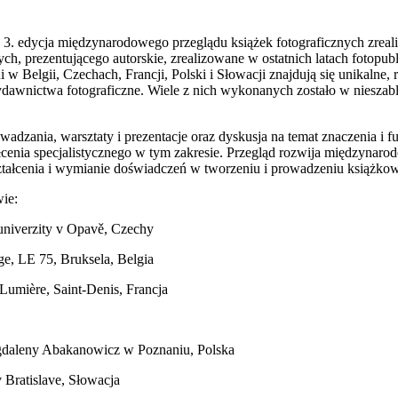
3. edycja międzynarodowego przeglądu książek fotograficznych zrea
ch, prezentującego autorskie, zrealizowane w ostatnich latach fotopub
 Belgii, Czechach, Francji, Polski i Słowacji znajdują się unikalne,
dawnictwa fotograficzne. Wiele z nich wykonanych zostało w niesza
adzania, warsztaty i prezentacje oraz dyskusja na temat znaczenia i
tałcenia specjalistycznego w tym zakresie. Przegląd rozwija międzynar
tałcenia i wymianie doświadczeń w tworzeniu i prowadzeniu książkow
wie:
ké univerzity v Opavě, Czechy
age, LE 75, Bruksela, Belgia
-Lumière, Saint-Denis, Francja
gdaleny Abakanowicz w Poznaniu, Polska
 Bratislave, Słowacja