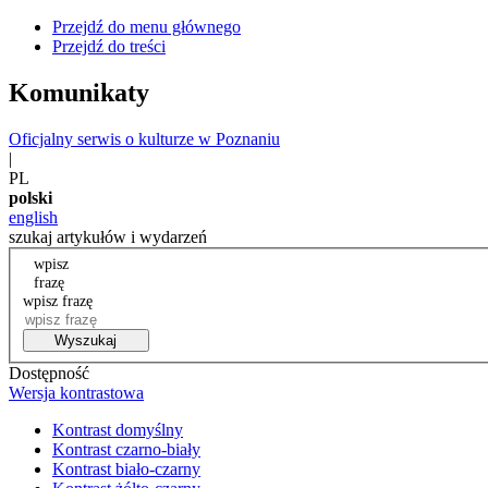
Przejdź do menu głównego
Przejdź do treści
Komunikaty
Oficjalny serwis o kulturze w Poznaniu
|
PL
polski
english
szukaj artykułów i wydarzeń
wpisz
frazę
wpisz frazę
Wyszukaj
Dostępność
Wersja kontrastowa
Kontrast domyślny
Kontrast czarno-biały
Kontrast biało-czarny