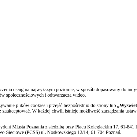
dczenia usług na najwyższym poziomie, w sposób dopasowany do indy
diów społecznościowych i odtwarzacza wideo.
żywanie plików cookies i przejść bezpośrednio do strony lub
„Wyświetl
sz zaakceptować. W każdej chwili istnieje możliwość zarządzania ustaw
ent Miasta Poznania z siedzibą przy Placu Kolegiackim 17, 61-841 P
o-Sieciowe (PCSS) ul. Noskowskiego 12/14, 61-704 Poznań.