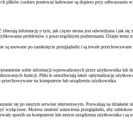
ych plików cookies ponieważ ładowane są dopiero przy odtwarzaniu wid
ierają informację o tym, jak często strona jest odwiedzana i jak się z 
ntyfikowaniu problemów z poszczególnymi podstronami. Dzięki temu mo
 nie są usuwane po zamknięciu przeglądarki i są trwale przechowywane
rzypomnienie sobie informacji wprowadzonych przez użytkownika lub 
nalizowanych funkcji. Pliki te umożliwiają także optymalizację użytko
ale przechowywane na komputerze lub urządzeniu użytkownika.
szanie się po naszym serwisie internetowym. Pozwalają na działanie ni
yć wyłączone. Możesz zmienić ustawienia przeglądarki, aby zablokować
trwały sposób na komputerze lub innym urządzeniu użytkownika i są u