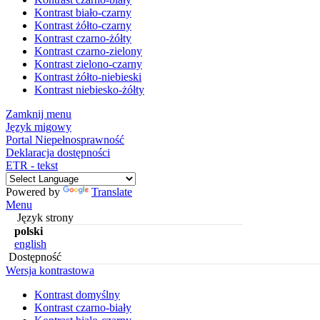
Kontrast biało-czarny
Kontrast żółto-czarny
Kontrast czarno-żółty
Kontrast czarno-zielony
Kontrast zielono-czarny
Kontrast żółto-niebieski
Kontrast niebiesko-żółty
Zamknij menu
Język migowy
Portal Niepełnosprawność
Deklaracja dostępności
ETR - tekst
Powered by
Translate
Menu
Język strony
polski
english
Dostępność
Wersja kontrastowa
Kontrast domyślny
Kontrast czarno-biały