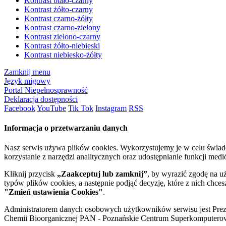
Kontrast biało-czarny
Kontrast żółto-czarny
Kontrast czarno-żółty
Kontrast czarno-zielony
Kontrast zielono-czarny
Kontrast żółto-niebieski
Kontrast niebiesko-żółty
Zamknij menu
Język migowy
Portal Niepełnosprawność
Deklaracja dostępności
Facebook
YouTube
Tik Tok
Instagram
RSS
Informacja o przetwarzaniu danych
Nasz serwis używa plików cookies. Wykorzystujemy je w celu świa
korzystanie z narzędzi analitycznych oraz udostępnianie funkcji me
Kliknij przycisk
„Zaakceptuj lub zamknij”
, by wyrazić zgodę na u
typów plików cookies, a następnie podjąć decyzję, które z nich chce
"Zmień ustawienia Cookies"
.
Administratorem danych osobowych użytkowników serwisu jest Prezyd
Chemii Bioorganicznej PAN - Poznańskie Centrum Superkomputerow