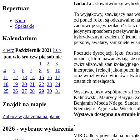
IzolacJa
- słowotwórczy wybryk,
Repertuar
To wyjątkowy, stawiający nas ws
od ponad roku, są odczuwalne na
Kino
zachowuje się w izolacji? Co izo
Spektakle
jedynym sposobem przeżywania d
hybrydycznym życiem. Z jednej st
Kalendarium
persony, awatary, zamknięte w si
< wrz
Październik 2021
lis >
Poczucie dysocjacji, lęku, frustr
pon
wto
śro
czw
pią
sob
nie
uczucia, które nawarstwiają się 
1
2
3
zwizualizowali stan izolacyjnego
interpretacji relacji jakomputer,
4
5
6
7
8
9
10
oraz wrażliwości twórców i twór
11
12
13
14
15
16
17
ostatnich miesiącach.
18
19
20
21
22
23
24
25
26
27
28
29
30
31
Wystawa, przy współpracy z Pozq
Kalinowski, Maurycy Baryga, Zof
Benjamin Mbeda Ndege, Sandra K
Znajdź na mapie
Niedziejko, Agnieszka Wiech, Ju
Wystawa dostępna na stronie in
Zobacz wydarzenia na planie
-
2026 - wybrane wydarzenia
VIR Gallery powstała na początk