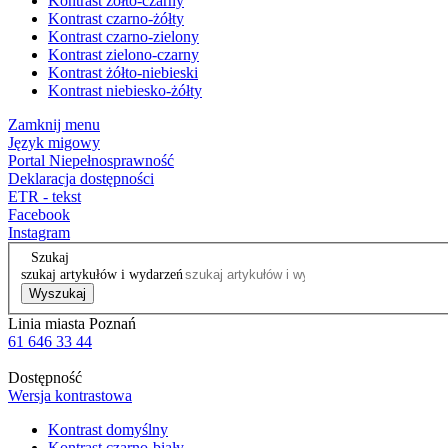
Kontrast żółto-czarny
Kontrast czarno-żółty
Kontrast czarno-zielony
Kontrast zielono-czarny
Kontrast żółto-niebieski
Kontrast niebiesko-żółty
Zamknij menu
Język migowy
Portal Niepełnosprawność
Deklaracja dostępności
ETR - tekst
Facebook
Instagram
Szukaj
szukaj artykułów i wydarzeń
Wyszukaj
Linia miasta Poznań
61 646 33 44
Dostępność
Wersja kontrastowa
Kontrast domyślny
Kontrast czarno-biały