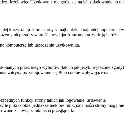
eo. Jeżeli więc Użytkownik nie godzi się na ich załadowanie, to nie
niej korzysta np. które strony są najbardziej i najmniej popularne i w
żemy ulepszać zawartość i wydajność strony i uczynić ją bardziej
 na komputerze lub urządzeniu użytkownika.
dokonanych przez niego wyborów (takich jak język, wyrażone zgody)
wania witryny po zalogowaniu się.Pliki cookie wpływające na
ezbędnych funkcji strony takich jak logowanie, ustawienia
 te pliki cookie, jednakże niektóre funkcjonalności strony mogą nie
suwane z chwilą zamknięcia przeglądarki.