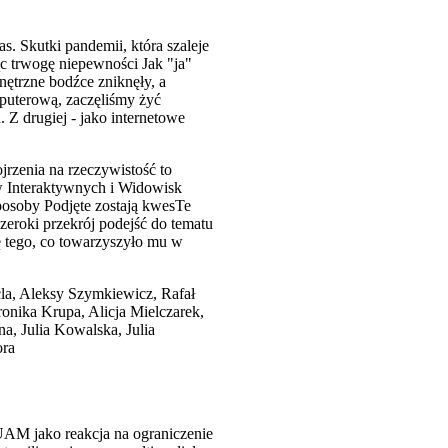
. Skutki pandemii, która szaleje
c trwogę niepewności Jak "ja"
nętrzne bodźce zniknęły, a
puterową, zaczęliśmy żyć
 Z drugiej - jako internetowe
ojrzenia na rzeczywistość to
ów Interaktywnych i Widowisk
sposoby Podjęte zostają kwesTe
Szeroki przekrój podejść do tematu
ę tego, co towarzyszyło mu w
la, Aleksy Szymkiewicz, Rafał
nika Krupa, Alicja Mielczarek,
, Julia Kowalska, Julia
ora
UAM jako reakcja na ograniczenie