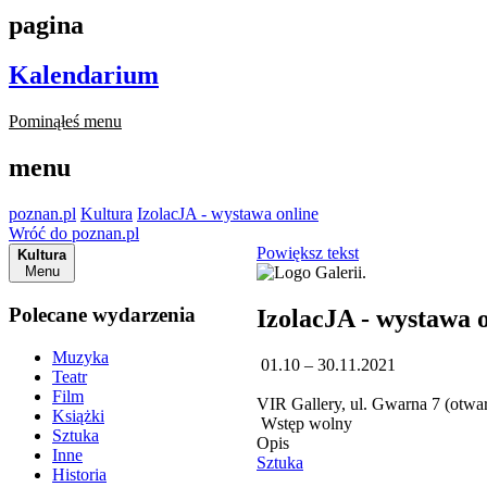
pagina
Kalendarium
Pominąłeś menu
menu
poznan.pl
Kultura
IzolacJA - wystawa online
Wróć do poznan.pl
Powiększ tekst
Kultura
Menu
Polecane wydarzenia
IzolacJA - wystawa 
Muzyka
01.10 – 30.11.2021
Teatr
Film
VIR Gallery, ul. Gwarna 7 (otwa
Książki
Wstęp wolny
Sztuka
Opis
Inne
Sztuka
Historia