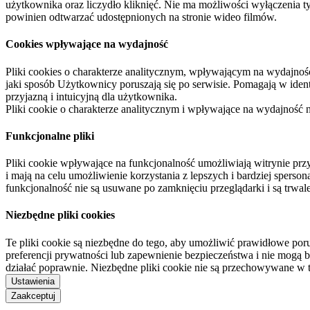
użytkownika oraz liczydło kliknięć. Nie ma możliwości wyłączenia t
powinien odtwarzać udostępnionych na stronie wideo filmów.
Cookies wpływające na wydajność
Pliki cookies o charakterze analitycznym, wpływającym na wydajność zb
jaki sposób Użytkownicy poruszają się po serwisie. Pomagają w ide
przyjazną i intuicyjną dla użytkownika.
Pliki cookie o charakterze analitycznym i wpływające na wydajność
Funkcjonalne pliki
Pliki cookie wpływające na funkcjonalność umożliwiają witrynie p
i mają na celu umożliwienie korzystania z lepszych i bardziej sperso
funkcjonalność nie są usuwane po zamknięciu przeglądarki i są trw
Niezbędne pliki cookies
Te pliki cookie są niezbędne do tego, aby umożliwić prawidłowe poru
preferencji prywatności lub zapewnienie bezpieczeństwa i nie mogą b
działać poprawnie. Niezbędne pliki cookie nie są przechowywane w 
Ustawienia
Zaakceptuj