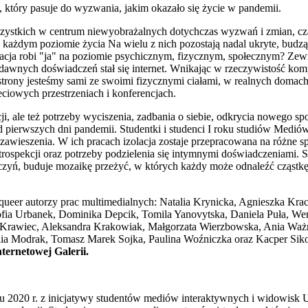
 który pasuje do wyzwania, jakim okazało się życie w pandemii.
zystkich w centrum niewyobrażalnych dotychczas wyzwań i zmian, czas
 każdym poziomie życia Na wielu z nich pozostają nadal ukryte, budzą
lacja robi "ja" na poziomie psychicznym, fizycznym, społecznym? Zew
awnych doświadczeń stał się internet. Wnikając w rzeczywistość kom
rony jesteśmy sami ze swoimi fizycznymi ciałami, w realnych domach.
eciowych przestrzeniach i konferencjach.
acji, ale też potrzeby wyciszenia, zadbania o siebie, odkrycia nowego sp
od pierwszych dni pandemii. Studentki i studenci I roku studiów Medi
 zawieszenia. W ich pracach izolacja zostaje przepracowana na różne 
 introspekcji oraz potrzeby podzielenia się intymnymi doświadczeniami. 
czyń, buduje mozaikę przeżyć, w których każdy może odnaleźć cząstk
ueer autorzy prac multimedialnych: Natalia Krynicka, Agnieszka Krac
ia Urbanek, Dominika Depcik, Tomila Yanovytska, Daniela Puła, Wero
rawiec, Aleksandra Krakowiak, Małgorzata Wierzbowska, Ania Ważna
lia Modrak, Tomasz Marek Sojka, Paulina Woźniczka oraz Kacper Sik
ternetowej Galerii.
u 2020 r. z inicjatywy studentów mediów interaktywnych i widowisk 