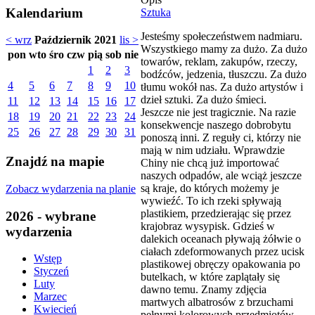
Kalendarium
Sztuka
Jesteśmy społeczeństwem nadmiaru.
< wrz
Październik 2021
lis >
Wszystkiego mamy za dużo. Za dużo
pon
wto
śro
czw
pią
sob
nie
towarów, reklam, zakupów, rzeczy,
1
2
3
bodźców, jedzenia, tłuszczu. Za dużo
4
5
6
7
8
9
10
tłumu wokół nas. Za dużo artystów i
dzieł sztuki. Za dużo śmieci.
11
12
13
14
15
16
17
Jeszcze nie jest tragicznie. Na razie
18
19
20
21
22
23
24
konsekwencje naszego dobrobytu
25
26
27
28
29
30
31
ponoszą inni. Z reguły ci, którzy nie
mają w nim udziału. Wprawdzie
Znajdź na mapie
Chiny nie chcą już importować
naszych odpadów, ale wciąż jeszcze
są kraje, do których możemy je
Zobacz wydarzenia na planie
wywieźć. To ich rzeki spływają
plastikiem, przedzierając się przez
2026 - wybrane
krajobraz wysypisk. Gdzieś w
wydarzenia
dalekich oceanach pływają żółwie o
ciałach zdeformowanych przez ucisk
Wstęp
plastikowej obręczy opakowania po
Styczeń
butelkach, w które zaplątały się
Luty
dawno temu. Znamy zdjęcia
Marzec
martwych albatrosów z brzuchami
Kwiecień
pełnymi kolorowych przedmiotów.