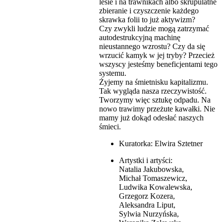
lesie i na trawnikach albo skrupulatne
zbieranie i czyszczenie każdego
skrawka folii to już aktywizm?
Czy zwykli ludzie mogą zatrzymać
autodestrukcyjną machinę
nieustannego wzrostu? Czy da się
wrzucić kamyk w jej tryby? Przecież
wszyscy jesteśmy beneficjentami tego
systemu.
Żyjemy na śmietnisku kapitalizmu.
Tak wygląda nasza rzeczywistość.
Tworzymy więc sztukę odpadu. Na
nowo trawimy przeżute kawałki. Nie
mamy już dokąd odesłać naszych
śmieci.
Kuratorka: Elwira Sztetner
Artystki i artyści:
Natalia Jakubowska,
Michał Tomaszewicz,
Ludwika Kowalewska,
Grzegorz Kozera,
Aleksandra Liput,
Sylwia Nurzyńska,