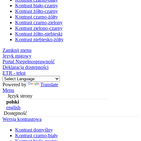
Kontrast biało-czarny
Kontrast żółto-czarny
Kontrast czarno-żółty
Kontrast czarno-zielony
Kontrast zielono-czarny
Kontrast żółto-niebieski
Kontrast niebiesko-żółty
Zamknij menu
Język migowy
Portal Niepełnosprawność
Deklaracja dostępności
ETR - tekst
Powered by
Translate
Menu
Język strony
polski
english
Dostępność
Wersja kontrastowa
Kontrast domyślny
Kontrast czarno-biały