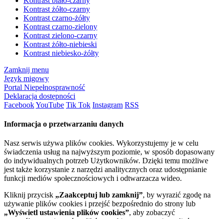
Kontrast biało-czarny
Kontrast żółto-czarny
Kontrast czarno-żółty
Kontrast czarno-zielony
Kontrast zielono-czarny
Kontrast żółto-niebieski
Kontrast niebiesko-żółty
Zamknij menu
Język migowy
Portal Niepełnosprawność
Deklaracja dostępności
Facebook
YouTube
Tik Tok
Instagram
RSS
Informacja o przetwarzaniu danych
Nasz serwis używa plików cookies. Wykorzystujemy je w celu
świadczenia usług na najwyższym poziomie, w sposób dopasowany
do indywidualnych potrzeb Użytkowników. Dzięki temu możliwe
jest także korzystanie z narzędzi analitycznych oraz udostępnianie
funkcji mediów społecznościowych i odtwarzacza wideo.
Kliknij przycisk
„Zaakceptuj lub zamknij”
, by wyrazić zgodę na
używanie plików cookies i przejść bezpośrednio do strony lub
„Wyświetl ustawienia plików cookies”
, aby zobaczyć