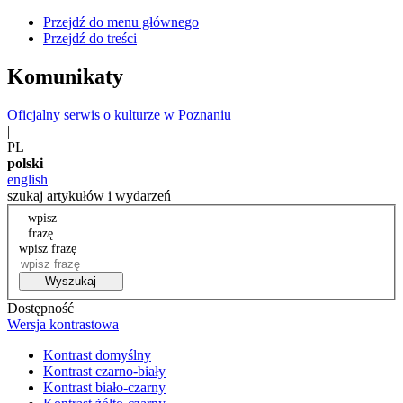
Przejdź do menu głównego
Przejdź do treści
Komunikaty
Oficjalny serwis o kulturze w Poznaniu
|
PL
polski
english
szukaj artykułów i wydarzeń
wpisz
frazę
wpisz frazę
Wyszukaj
Dostępność
Wersja kontrastowa
Kontrast domyślny
Kontrast czarno-biały
Kontrast biało-czarny