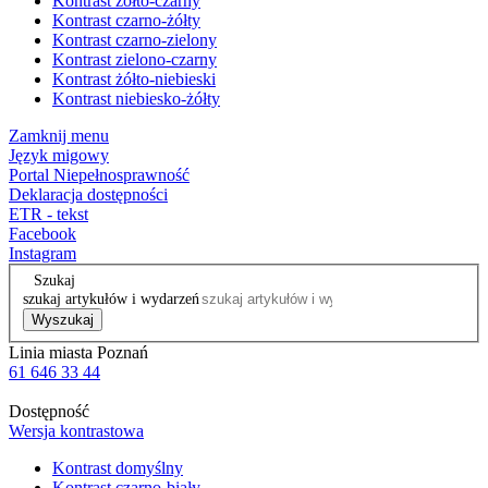
Kontrast żółto-czarny
Kontrast czarno-żółty
Kontrast czarno-zielony
Kontrast zielono-czarny
Kontrast żółto-niebieski
Kontrast niebiesko-żółty
Zamknij menu
Język migowy
Portal Niepełnosprawność
Deklaracja dostępności
ETR - tekst
Facebook
Instagram
Szukaj
szukaj artykułów i wydarzeń
Wyszukaj
Linia miasta Poznań
61 646 33 44
Dostępność
Wersja kontrastowa
Kontrast domyślny
Kontrast czarno-biały