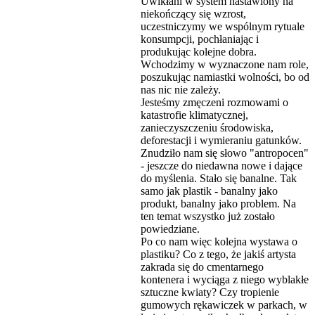
Uwikłani w system nastawiony na
niekończący się wzrost,
uczestniczymy we wspólnym rytuale
konsumpcji, pochłaniając i
produkując kolejne dobra.
Wchodzimy w wyznaczone nam role,
poszukując namiastki wolności, bo od
nas nic nie zależy.
Jesteśmy zmęczeni rozmowami o
katastrofie klimatycznej,
zanieczyszczeniu środowiska,
deforestacji i wymieraniu gatunków.
Znudziło nam się słowo "antropocen"
- jeszcze do niedawna nowe i dające
do myślenia. Stało się banalne. Tak
samo jak plastik - banalny jako
produkt, banalny jako problem. Na
ten temat wszystko już zostało
powiedziane.
Po co nam więc kolejna wystawa o
plastiku? Co z tego, że jakiś artysta
zakrada się do cmentarnego
kontenera i wyciąga z niego wyblakłe
sztuczne kwiaty? Czy tropienie
gumowych rękawiczek w parkach, w