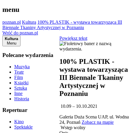
menu
poznan.pl
Kultura
100% PLASTIK - wystawa towarzysząca III
Biennale Tkaniny Artystycznej w Poznaniu
Wróć do poznan.pl
Powiększ tekst
Kultura
Menu
Polecane wydarzenia
100% PLASTIK -
Muzyka
wystawa towarzysząca
Teatr
III Biennale Tkaniny
Film
Książki
Artystycznej w
Sztuka
Poznaniu
Inne
Historia
10.09 – 10.10.2021
Repertuar
Galeria Duża Scena UAP, ul. Wodna
Kino
24, Poznań
Zobacz na mapie
Spektakle
Wstęp wolny
Opis