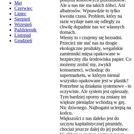
Maj
Ale u nas nie ma takich żółwi. Ani
Czerwiec
albatrosów. Wprawdzie to tylko
Lipiec
kwestia czasu. Problem, który na
Sierpień
razie wydaje nam się odległy za
Wrzesień
chwilę dopadnie nas we własnych
Październik
domach.
Listopad
Wiemy to i czujemy się bezradni.
Grudzień
Przecież nie stać nas na drogie
ekologiczne produkty, wegańskie
zamienniki mięsa opakowane w
bezpieczny dla środowiska papier. Co
możemy zrobić my, zwykli
konsumenci, wchodząc do
supermarketu, w którym niemal
wszystko opakowane jest w plastik?
Potrzebne są działania systemowe - to
oczywiste. Ale system jest opieszały.
Tym bardziej oporny na zmiany im
większe pieniądze wchodzą w grę.
Nic dziwnego. Najbogatsi ucierpią na
końcu.
Większości z nas daleko jest do
szczytu kapitalistycznej piramidy,
chociaż jeszcze dalej do jej podstaw.