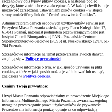
szczegółowy opis typów plików cookies, a następnie podjąć
decyzję, które z nich chcesz zaakceptować. W każdej chwili istnieje
możliwość zarządzania ustawieniami plików cookies - w stopce
strony umieściliśmy link do
"Zmień ustawienia Cookies"
.
Administratorem danych osobowych użytkowników serwisu jest
Prezydent Miasta Poznania z siedzibą przy Placu Kolegiackim 17,
61-841 Poznań, natomiast podmiotem przetwarzającym dane jest
Instytut Chemii Bioorganicznej PAN - Poznańskie Centrum
Superkomputerowo-Sieciowe (PCSS) ul. Noskowskiego 12/14, 61-
704 Poznań.
Szczegółowe informacje na temat przetwarzania Twoich danych
znajdują się w
Polityce prywatności
.
Szczegółowe informacje o tym, w jaki sposób używane są pliki
cookies, a także w jaki sposób można je zablokować lub usunąć,
znajdziesz w
Polityce cookies
.
Cenimy Twoją prywatność
Urząd Miasta Poznania odpowiedzialny za prowadzenie Miejskiego
Informatora Multimedialnego Miasta Poznania, zwraca szczególną
uwagę na przestrzeganie prawa użytkowników do prywatności.
Prezentowana informacja poniżej opisuje za co odpowiadają