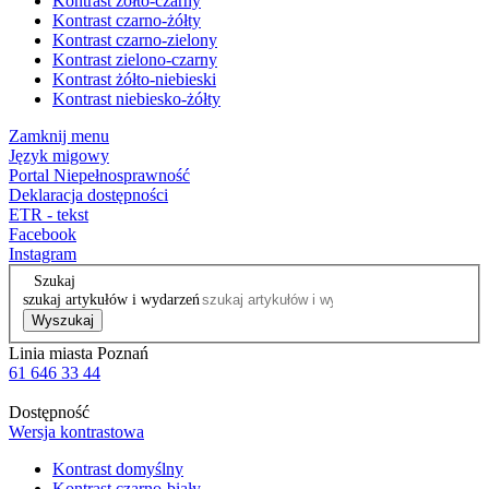
Kontrast żółto-czarny
Kontrast czarno-żółty
Kontrast czarno-zielony
Kontrast zielono-czarny
Kontrast żółto-niebieski
Kontrast niebiesko-żółty
Zamknij menu
Język migowy
Portal Niepełnosprawność
Deklaracja dostępności
ETR - tekst
Facebook
Instagram
Szukaj
szukaj artykułów i wydarzeń
Wyszukaj
Linia miasta Poznań
61 646 33 44
Dostępność
Wersja kontrastowa
Kontrast domyślny
Kontrast czarno-biały