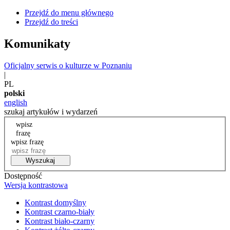
Przejdź do menu głównego
Przejdź do treści
Komunikaty
Oficjalny serwis o kulturze w Poznaniu
|
PL
polski
english
szukaj artykułów i wydarzeń
wpisz
frazę
wpisz frazę
Wyszukaj
Dostępność
Wersja kontrastowa
Kontrast domyślny
Kontrast czarno-biały
Kontrast biało-czarny