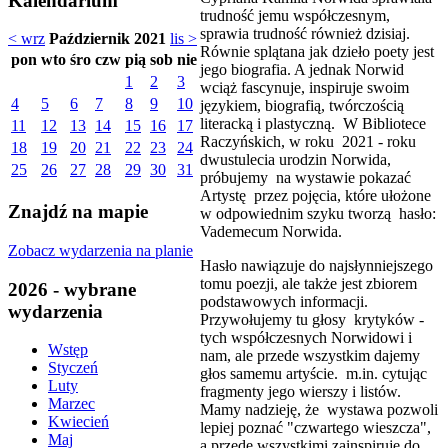
Kalendarium
trudność jemu współczesnym,
sprawia trudność również dzisiaj.
< wrz
Październik 2021
lis >
Równie splątana jak dzieło poety jest
pon
wto
śro
czw
pią
sob
nie
jego biografia. A jednak Norwid
1
2
3
wciąż fascynuje, inspiruje swoim
4
5
6
7
8
9
10
językiem, biografią, twórczością
literacką i plastyczną. W Bibliotece
11
12
13
14
15
16
17
Raczyńskich, w roku 2021 - roku
18
19
20
21
22
23
24
dwustulecia urodzin Norwida,
25
26
27
28
29
30
31
próbujemy na wystawie pokazać
Artystę przez pojęcia, które ułożone
Znajdź na mapie
w odpowiednim szyku tworzą hasło:
Vademecum Norwida.
Zobacz wydarzenia na planie
Hasło nawiązuje do najsłynniejszego
tomu poezji, ale także jest zbiorem
2026 - wybrane
podstawowych informacji.
wydarzenia
Przywołujemy tu głosy krytyków -
tych współczesnych Norwidowi i
Wstęp
nam, ale przede wszystkim dajemy
Styczeń
głos samemu artyście. m.in. cytując
Luty
fragmenty jego wierszy i listów.
Marzec
Mamy nadzieję, że wystawa pozwoli
Kwiecień
lepiej poznać "czwartego wieszcza",
Maj
a przede wszystkimi zainspiruje do