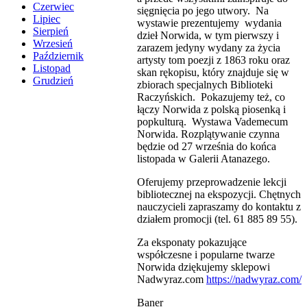
Czerwiec
sięgnięcia po jego utwory. Na
Lipiec
wystawie prezentujemy wydania
Sierpień
dzieł Norwida, w tym pierwszy i
Wrzesień
zarazem jedyny wydany za życia
Październik
artysty tom poezji z 1863 roku oraz
Listopad
skan rękopisu, który znajduje się w
Grudzień
zbiorach specjalnych Biblioteki
Raczyńskich. Pokazujemy też, co
łączy Norwida z polską piosenką i
popkulturą. Wystawa Vademecum
Norwida. Rozplątywanie czynna
będzie od 27 września do końca
listopada w Galerii Atanazego.
Oferujemy przeprowadzenie lekcji
bibliotecznej na ekspozycji. Chętnych
nauczycieli zapraszamy do kontaktu z
działem promocji (tel. 61 885 89 55).
Za eksponaty pokazujące
współczesne i popularne twarze
Norwida dziękujemy sklepowi
Nadwyraz.com
https://nadwyraz.com/
Baner