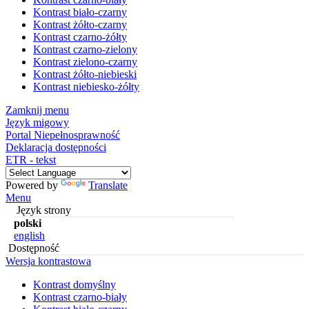
Kontrast biało-czarny
Kontrast żółto-czarny
Kontrast czarno-żółty
Kontrast czarno-zielony
Kontrast zielono-czarny
Kontrast żółto-niebieski
Kontrast niebiesko-żółty
Zamknij menu
Język migowy
Portal Niepełnosprawność
Deklaracja dostępności
ETR - tekst
Powered by
Translate
Menu
Język strony
polski
english
Dostępność
Wersja kontrastowa
Kontrast domyślny
Kontrast czarno-biały