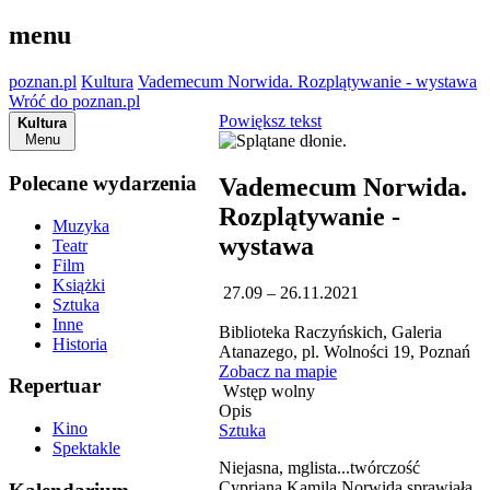
menu
poznan.pl
Kultura
Vademecum Norwida. Rozplątywanie - wystawa
Wróć do poznan.pl
Powiększ tekst
Kultura
Menu
Polecane wydarzenia
Vademecum Norwida.
Rozplątywanie -
Muzyka
wystawa
Teatr
Film
Książki
27.09 – 26.11.2021
Sztuka
Inne
Biblioteka Raczyńskich, Galeria
Historia
Atanazego, pl. Wolności 19, Poznań
Zobacz na mapie
Repertuar
Wstęp wolny
Opis
Kino
Sztuka
Spektakle
Niejasna, mglista...twórczość
Cypriana Kamila Norwida sprawiała