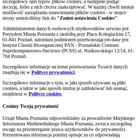
szczegółowy opis typów plików cookies, a następnie podjąć
decyzję, które z nich chcesz zaakceptować. W każdej chwili istnieje
możliwość zarządzania ustawieniami plików cookies - w stopce
strony umieściliśmy link do
"Zmień ustawienia Cookies"
.
Administratorem danych osobowych użytkowników serwisu jest
Prezydent Miasta Poznania z siedzibą przy Placu Kolegiackim 17,
61-841 Poznań, natomiast podmiotem przetwarzającym dane jest
Instytut Chemii Bioorganicznej PAN - Poznańskie Centrum
Superkomputerowo-Sieciowe (PCSS) ul. Noskowskiego 12/14, 61-
704 Poznań.
Szczegółowe informacje na temat przetwarzania Twoich danych
znajdują się w
Polityce prywatności
.
Szczegółowe informacje o tym, w jaki sposób używane są pliki
cookies, a także w jaki sposób można je zablokować lub usunąć,
znajdziesz w
Polityce cookies
.
Cenimy Twoją prywatność
Urząd Miasta Poznania odpowiedzialny za prowadzenie Miejskiego
Informatora Multimedialnego Miasta Poznania, zwraca szczególną
uwagę na przestrzeganie prawa użytkowników do prywatności.
Prezentowana informacja poniżej opisuje za co odpowiadają