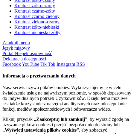
Kontrast biało-czarny
Kontrast żółto-czarny
Kontrast czarno-żółty
Kontrast czarno-zielony
Kontrast zielono-czarny
Kontrast żółto-niebieski
Kontrast niebiesko-żółty
Zamknij menu
Język migowy
Portal Niepełnosprawność
Deklaracja dostępności
Facebook
YouTube
Tik Tok
Instagram
RSS
Informacja o przetwarzaniu danych
Nasz serwis używa plików cookies. Wykorzystujemy je w celu
świadczenia usług na najwyższym poziomie, w sposób dopasowany
do indywidualnych potrzeb Użytkowników. Dzięki temu możliwe
jest także korzystanie z narzędzi analitycznych oraz udostępnianie
funkcji mediów społecznościowych i odtwarzacza wideo.
Kliknij przycisk
„Zaakceptuj lub zamknij”
, by wyrazić zgodę na
używanie plików cookies i przejść bezpośrednio do strony lub
„Wyświetl ustawienia plików cookies”
, aby zobaczyć