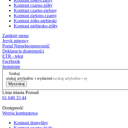
Kontrast żółto-czarny
Kontrast czarno-żółty
Kontrast czarno-zielony
Kontrast zielono-czarny
Kontrast żółto-niebieski
Kontrast niebiesko-żółty
Zamknij menu
Język migowy
Portal Niepełnosprawność
Deklaracja dostępności
ETR - tekst
Facebook
Instagram
Szukaj
szukaj artykułów i wydarzeń
Wyszukaj
Linia miasta Poznań
61 646 33 44
Dostępność
Wersja kontrastowa
Kontrast domyślny
Kontrast czarno-biały