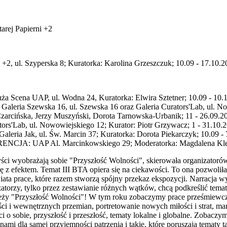
arej Papierni +2
+2, ul. Szyperska 8; Kuratorka: Karolina Grzeszczuk; 10.09 - 17.10.20
ża Scena UAP, ul. Wodna 24, Kuratorka: Elwira Sztetner; 10.09 - 10.
aleria Szewska 16, ul. Szewska 16 oraz Galeria Curators'Lab, ul. N
 Czarcińska, Jerzy Muszyński, Dorota Tarnowska-Urbanik; 11 - 26.09.2
ors'Lab, ul. Nowowiejskiego 12; Kurator: Piotr Grzywacz; 1 - 31.10.2
aleria Jak, ul. Św. Marcin 37; Kuratorka: Dorota Piekarczyk; 10.09 - 
NCJA: UAP Al. Marcinkowskiego 29; Moderatorka: Magdalena Klesz
rtyści wyobrażają sobie "Przyszłość Wolności", skierowała organizatoró
ię z efektem. Temat III BTA opiera się na ciekawości. To ona pozwoli
wiata prace, które razem stworzą spójny przekaz ekspozycji. Narracja w
torzy, tylko przez zestawianie różnych wątków, chcą podkreślić temat
zależy "Przyszłość Wolności"! W tym roku zobaczymy prace prześmiewcz
ci i wewnętrznych przemian, portretowanie nowych miłości i strat, marze
i o sobie, przyszłość i przeszłość, tematy lokalne i globalne. Zobaczy
mi dla samej przyjemności patrzenia i takie, które poruszają tematy t