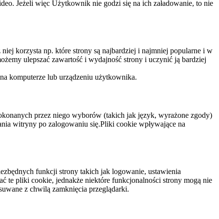
eo. Jeżeli więc Użytkownik nie godzi się na ich załadowanie, to nie
niej korzysta np. które strony są najbardziej i najmniej popularne i w
żemy ulepszać zawartość i wydajność strony i uczynić ją bardziej
 na komputerze lub urządzeniu użytkownika.
dokonanych przez niego wyborów (takich jak język, wyrażone zgody)
wania witryny po zalogowaniu się.Pliki cookie wpływające na
ezbędnych funkcji strony takich jak logowanie, ustawienia
 te pliki cookie, jednakże niektóre funkcjonalności strony mogą nie
suwane z chwilą zamknięcia przeglądarki.