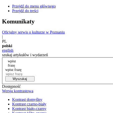
Przejdź do menu głównego
Przejdź do treści
Komunikaty
Oficjalny serwis o kulturze w Poznaniu
|
PL
polski
english
szukaj artykułów i wydarzeń
wpisz
frazę
wpisz frazę
Wyszukaj
Dostępność
Wersja kontrastowa
Kontrast domyślny
Kontrast czarno-biały
Kontrast biało-czarny