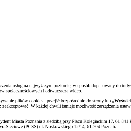
dczenia usług na najwyższym poziomie, w sposób dopasowany do indy
diów społecznościowych i odtwarzacza wideo.
żywanie plików cookies i przejść bezpośrednio do strony lub
„Wyświetl
sz zaakceptować. W każdej chwili istnieje możliwość zarządzania ustaw
ent Miasta Poznania z siedzibą przy Placu Kolegiackim 17, 61-841 P
o-Sieciowe (PCSS) ul. Noskowskiego 12/14, 61-704 Poznań.