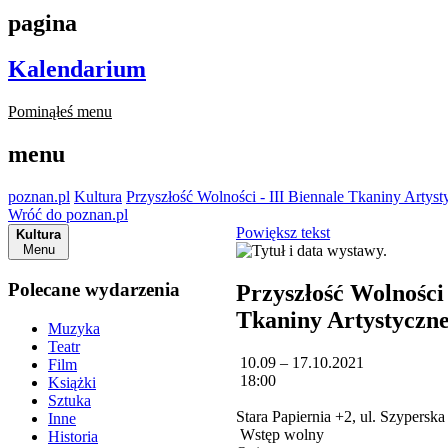
pagina
Kalendarium
Pominąłeś menu
menu
poznan.pl
Kultura
Przyszłość Wolności - III Biennale Tkaniny Artys
Wróć do poznan.pl
Powiększ tekst
Kultura
Menu
Polecane wydarzenia
Przyszłość Wolności 
Tkaniny Artystyczn
Muzyka
Teatr
10.09 – 17.10.2021
Film
18:00
Książki
Sztuka
Stara Papiernia +2, ul. Szypersk
Inne
Wstęp wolny
Historia