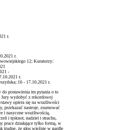
21 r.
10.2021 r.
owowiejskiego 12; Kuratorzy:
021
021 -
7.10.2021 r.
yńska; 16 - 17.10.2021 r.
w do postawienia im pytania o to
ła Jury wydobyć z rekordowej
ystawy opiera się na wrażliwości
y, przekazać nastroje, zsumować
e i nasycone wrażliwością,
ń i tęsknot, nadziei i strachu,
my prace działające tylko formą, w
ak trudne, że głos więźnie w gardle