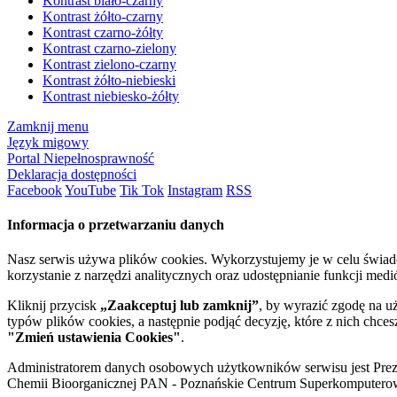
Kontrast biało-czarny
Kontrast żółto-czarny
Kontrast czarno-żółty
Kontrast czarno-zielony
Kontrast zielono-czarny
Kontrast żółto-niebieski
Kontrast niebiesko-żółty
Zamknij menu
Język migowy
Portal Niepełnosprawność
Deklaracja dostępności
Facebook
YouTube
Tik Tok
Instagram
RSS
Informacja o przetwarzaniu danych
Nasz serwis używa plików cookies. Wykorzystujemy je w celu świa
korzystanie z narzędzi analitycznych oraz udostępnianie funkcji me
Kliknij przycisk
„Zaakceptuj lub zamknij”
, by wyrazić zgodę na u
typów plików cookies, a następnie podjąć decyzję, które z nich chce
"Zmień ustawienia Cookies"
.
Administratorem danych osobowych użytkowników serwisu jest Prezyd
Chemii Bioorganicznej PAN - Poznańskie Centrum Superkomputerow