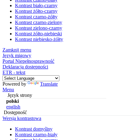
Kontrast biało-czarny
Kontrast żółto-czarny
Kontrast czarno-żółty
Kontrast czarno-zielony
Kontrast zielono-czarny
Kontrast żółto-niebieski
Kontrast niebiesko-żółty
Zamknij menu
Język migowy
Portal Niepełnosprawność
Deklaracja dostępności
ETR - tekst
Powered by
Translate
Menu
Język strony
polski
english
Dostępność
Wersja kontrastowa
Kontrast domyślny
Kontrast czarno-biały