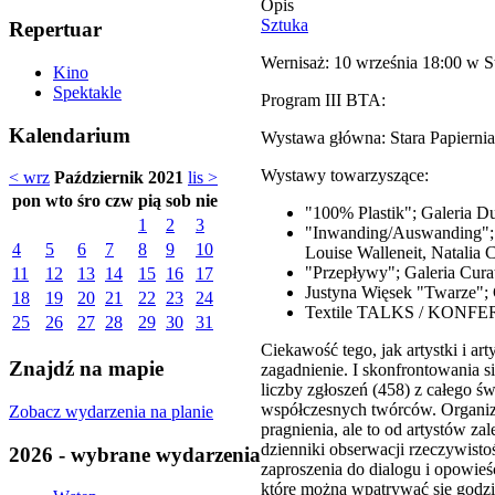
Opis
Sztuka
Repertuar
Wernisaż: 10 września 18:00 w St
Kino
Spektakle
Program III BTA:
Kalendarium
Wystawa główna: Stara Papiernia 
Wystawy towarzyszące:
< wrz
Październik 2021
lis >
pon
wto
śro
czw
pią
sob
nie
"100% Plastik"; Galeria Du
1
2
3
"Inwanding/Auswanding"; G
4
5
6
7
8
9
10
Louise Walleneit, Natalia
"Przepływy"; Galeria Curat
11
12
13
14
15
16
17
Justyna Więsek "Twarze"; G
18
19
20
21
22
23
24
Textile TALKS / KONFERE
25
26
27
28
29
30
31
Ciekawość tego, jak artystki i a
Znajdź na mapie
zagadnienie. I skonfrontowania s
liczby zgłoszeń (458) z całego ś
współczesnych twórców. Organiza
Zobacz wydarzenia na planie
pragnienia, ale to od artystów 
dzienniki obserwacji rzeczywistoś
2026 - wybrane wydarzenia
zaproszenia do dialogu i opowieśc
które można wpatrywać się godzina