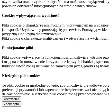
użytkownika oraz liczydło kliknięć. Nie ma możliwości wyłączenia t
powinien odtwarzać udostępnionych na stronie wideo filmów.
Cookies wpływające na wydajność
Pliki cookies o charakterze analitycznym, wpływającym na wydajność zb
jaki sposób Użytkownicy poruszają się po serwisie. Pomagają w ide
przyjazną i intuicyjną dla użytkownika.
Pliki cookie o charakterze analitycznym i wpływające na wydajność
Funkcjonalne pliki
Pliki cookie wpływające na funkcjonalność umożliwiają witrynie p
i mają na celu umożliwienie korzystania z lepszych i bardziej sperso
funkcjonalność nie są usuwane po zamknięciu przeglądarki i są trw
Niezbędne pliki cookies
Te pliki cookie są niezbędne do tego, aby umożliwić prawidłowe poru
preferencji prywatności lub zapewnienie bezpieczeństwa i nie mogą b
działać poprawnie. Niezbędne pliki cookie nie są przechowywane w 
Ustawienia
Zaakceptuj