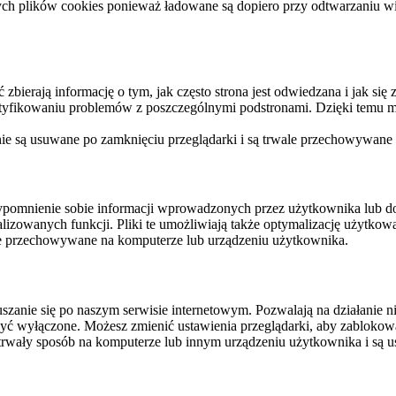
ych plików cookies ponieważ ładowane są dopiero przy odtwarzaniu wid
ierają informację o tym, jak często strona jest odwiedzana i jak się z 
ntyfikowaniu problemów z poszczególnymi podstronami. Dzięki temu mo
 nie są usuwane po zamknięciu przeglądarki i są trwale przechowywane
rzypomnienie sobie informacji wprowadzonych przez użytkownika lub 
nalizowanych funkcji. Pliki te umożliwiają także optymalizację użytko
ale przechowywane na komputerze lub urządzeniu użytkownika.
szanie się po naszym serwisie internetowym. Pozwalają na działanie ni
yć wyłączone. Możesz zmienić ustawienia przeglądarki, aby zablokować
trwały sposób na komputerze lub innym urządzeniu użytkownika i są u