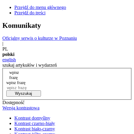
Przejdź do menu głównego
Przejdź do treści
Komunikaty
Oficjalny serwis o kulturze w Poznaniu
|
PL
polski
english
szukaj artykułów i wydarzeń
wpisz
frazę
wpisz frazę
Wyszukaj
Dostępność
Wersja kontrastowa
Kontrast domyślny
Kontrast czarno-biały
Kontrast biało-czarny