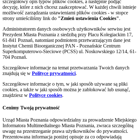
szczegółowy opis typów plików cookies, a następnie podjąć
decyzję, które z nich chcesz zaakceptować. W każdej chwili istnieje
możliwość zarządzania ustawieniami plików cookies - w stopce
strony umieściliśmy link do
"Zmień ustawienia Cookies"
.
Administratorem danych osobowych użytkowników serwisu jest
Prezydent Miasta Poznania z siedzibą przy Placu Kolegiackim 17,
61-841 Poznań, natomiast podmiotem przetwarzającym dane jest
Instytut Chemii Bioorganicznej PAN - Poznańskie Centrum
Superkomputerowo-Sieciowe (PCSS) ul. Noskowskiego 12/14, 61-
704 Poznań.
Szczegółowe informacje na temat przetwarzania Twoich danych
znajdują się w
Polityce prywatności
.
Szczegółowe informacje o tym, w jaki sposób używane są pliki
cookies, a także w jaki sposób można je zablokować lub usunąć,
znajdziesz w
Polityce cookies
.
Cenimy Twoją prywatność
Urząd Miasta Poznania odpowiedzialny za prowadzenie Miejskiego
Informatora Multimedialnego Miasta Poznania, zwraca szczególną
uwagę na przestrzeganie prawa użytkowników do prywatności.
Prezentowana informacja poniżej opisuje za co odpowiadają