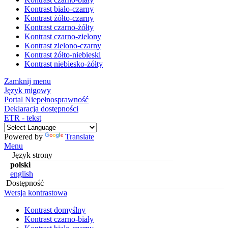
Kontrast biało-czarny
Kontrast żółto-czarny
Kontrast czarno-żółty
Kontrast czarno-zielony
Kontrast zielono-czarny
Kontrast żółto-niebieski
Kontrast niebiesko-żółty
Zamknij menu
Język migowy
Portal Niepełnosprawność
Deklaracja dostępności
ETR - tekst
Powered by
Translate
Menu
Język strony
polski
english
Dostępność
Wersja kontrastowa
Kontrast domyślny
Kontrast czarno-biały