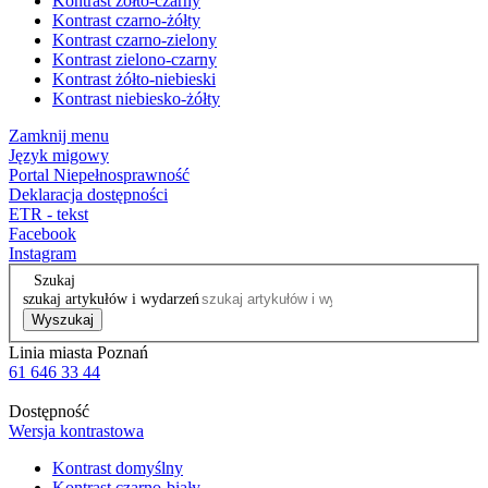
Kontrast żółto-czarny
Kontrast czarno-żółty
Kontrast czarno-zielony
Kontrast zielono-czarny
Kontrast żółto-niebieski
Kontrast niebiesko-żółty
Zamknij menu
Język migowy
Portal Niepełnosprawność
Deklaracja dostępności
ETR - tekst
Facebook
Instagram
Szukaj
szukaj artykułów i wydarzeń
Wyszukaj
Linia miasta Poznań
61 646 33 44
Dostępność
Wersja kontrastowa
Kontrast domyślny
Kontrast czarno-biały