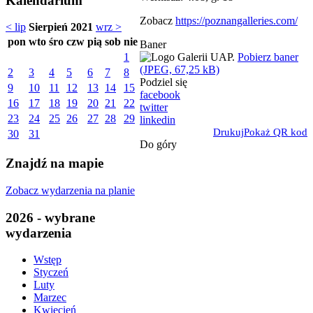
Kalendarium
Zobacz
https://poznangalleries.com/
< lip
Sierpień 2021
wrz >
pon
wto
śro
czw
pią
sob
nie
Baner
Pobierz baner
1
(JPEG, 67,25 kB)
2
3
4
5
6
7
8
Podziel się
9
10
11
12
13
14
15
facebook
16
17
18
19
20
21
22
twitter
23
24
25
26
27
28
29
linkedin
Drukuj
Pokaż QR kod
30
31
Do góry
Znajdź na mapie
Zobacz wydarzenia na planie
2026 - wybrane
wydarzenia
Wstęp
Styczeń
Luty
Marzec
Kwiecień