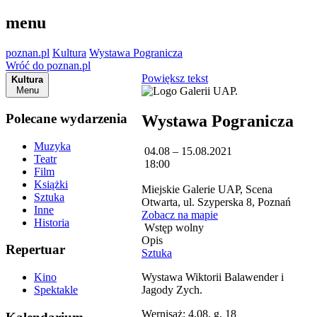
menu
poznan.pl
Kultura
Wystawa Pogranicza
Wróć do poznan.pl
Powiększ tekst
Kultura
Menu
Polecane wydarzenia
Wystawa Pogranicza
Muzyka
04.08 – 15.08.2021
Teatr
18:00
Film
Książki
Miejskie Galerie UAP, Scena
Sztuka
Otwarta, ul. Szyperska 8, Poznań
Inne
Zobacz na mapie
Historia
Wstęp wolny
Opis
Repertuar
Sztuka
Wystawa Wiktorii Balawender i
Kino
Jagody Zych.
Spektakle
Wernisaż: 4.08, g. 18