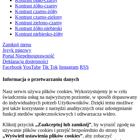
Kontrast biało-czarny
Kontrast żółto-czarny
Kontrast czarno-żółty
Kontrast czarno-zielony
Kontrast zielono-czarny
Kontrast żółto-niebieski
Kontrast niebiesko-żółty
Zamknij menu
Język migowy
Portal Niepełnosprawność
Deklaracja dostępności
Facebook
YouTube
Tik Tok
Instagram
RSS
Informacja o przetwarzaniu danych
Nasz serwis używa plików cookies. Wykorzystujemy je w celu
świadczenia usług na najwyższym poziomie, w sposób dopasowany
do indywidualnych potrzeb Użytkowników. Dzięki temu możliwe
jest także korzystanie z narzędzi analitycznych oraz udostępnianie
funkcji mediów społecznościowych i odtwarzacza wideo.
Kliknij przycisk
„Zaakceptuj lub zamknij”
, by wyrazić zgodę na
używanie plików cookies i przejść bezpośrednio do strony lub
„Wyświetl ustawienia plików cookies”
, aby zobaczyć