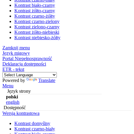
Kontrast biało-czarny
Kontrast żółto-czarny
Kontrast czarno-żółty
Kontrast czarno-zielony
Kontrast zielono-czarny
Kontrast żółto-niebieski
Kontrast niebiesko-żółty
Zamknij menu
Język migowy
Portal Niepełnosprawność
Deklaracja dostępności
ETR - tekst
Powered by
Translate
Menu
Język strony
polski
english
Dostępność
Wersja kontrastowa
Kontrast domyślny
Kontrast czarno-biały