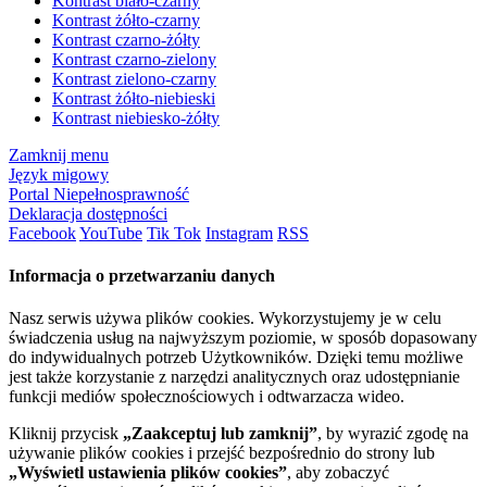
Kontrast biało-czarny
Kontrast żółto-czarny
Kontrast czarno-żółty
Kontrast czarno-zielony
Kontrast zielono-czarny
Kontrast żółto-niebieski
Kontrast niebiesko-żółty
Zamknij menu
Język migowy
Portal Niepełnosprawność
Deklaracja dostępności
Facebook
YouTube
Tik Tok
Instagram
RSS
Informacja o przetwarzaniu danych
Nasz serwis używa plików cookies. Wykorzystujemy je w celu
świadczenia usług na najwyższym poziomie, w sposób dopasowany
do indywidualnych potrzeb Użytkowników. Dzięki temu możliwe
jest także korzystanie z narzędzi analitycznych oraz udostępnianie
funkcji mediów społecznościowych i odtwarzacza wideo.
Kliknij przycisk
„Zaakceptuj lub zamknij”
, by wyrazić zgodę na
używanie plików cookies i przejść bezpośrednio do strony lub
„Wyświetl ustawienia plików cookies”
, aby zobaczyć