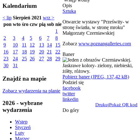
Kalendarium
Opis
Sztuka
< lip
Sierpień 2021
wrz >
Otwarcie wystawy "Prześwity- w
pon
wto
śro
czw
pią
sob
nie
stronę światła, w stronę mroku"
1
Małgorzaty Czerniawskiej
2
3
4
5
6
7
8
Zobacz
www.poznangalleries.com
9
10
11
12
13
14
15
16
17
18
19
20
21
22
Baner
23
24
25
26
27
28
29
30
31
Pobierz baner (JPEG, 137,42 kB)
Znajdź na mapie
Podziel się
facebook
Zobacz wydarzenia na planie
twitter
linkedin
2026 - wybrane
Drukuj
Pokaż QR kod
wydarzenia
Do góry
Wstęp
Styczeń
Luty
Marzec