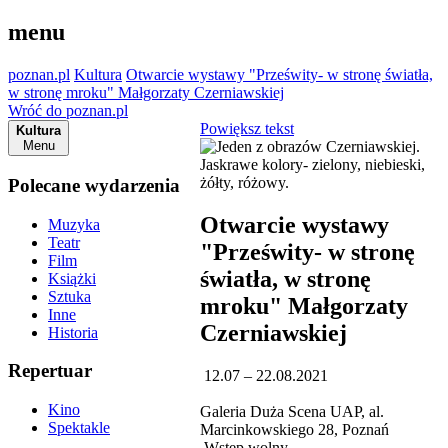
menu
poznan.pl
Kultura
Otwarcie wystawy "Prześwity- w stronę światła,
w stronę mroku" Małgorzaty Czerniawskiej
Wróć do poznan.pl
Powiększ tekst
Kultura
Menu
Polecane wydarzenia
Otwarcie wystawy
Muzyka
Teatr
"Prześwity- w stronę
Film
światła, w stronę
Książki
Sztuka
mroku" Małgorzaty
Inne
Czerniawskiej
Historia
Repertuar
12.07 – 22.08.2021
Kino
Galeria Duża Scena UAP, al.
Spektakle
Marcinkowskiego 28, Poznań
Wstęp wolny