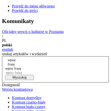
Przejdź do menu głównego
Przejdź do treści
Komunikaty
Oficjalny serwis o kulturze w Poznaniu
|
PL
polski
english
szukaj artykułów i wydarzeń
wpisz
frazę
wpisz frazę
Wyszukaj
Dostępność
Wersja kontrastowa
Kontrast domyślny
Kontrast czarno-biały
Kontrast biało-czarny