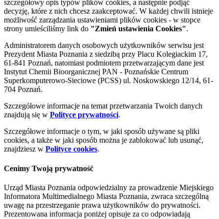
szczegółowy opis typów plików cookies, a następnie podjąć
decyzję, które z nich chcesz zaakceptować. W każdej chwili istnieje
możliwość zarządzania ustawieniami plików cookies - w stopce
strony umieściliśmy link do
"Zmień ustawienia Cookies"
.
Administratorem danych osobowych użytkowników serwisu jest
Prezydent Miasta Poznania z siedzibą przy Placu Kolegiackim 17,
61-841 Poznań, natomiast podmiotem przetwarzającym dane jest
Instytut Chemii Bioorganicznej PAN - Poznańskie Centrum
Superkomputerowo-Sieciowe (PCSS) ul. Noskowskiego 12/14, 61-
704 Poznań.
Szczegółowe informacje na temat przetwarzania Twoich danych
znajdują się w
Polityce prywatności
.
Szczegółowe informacje o tym, w jaki sposób używane są pliki
cookies, a także w jaki sposób można je zablokować lub usunąć,
znajdziesz w
Polityce cookies
.
Cenimy Twoją prywatność
Urząd Miasta Poznania odpowiedzialny za prowadzenie Miejskiego
Informatora Multimedialnego Miasta Poznania, zwraca szczególną
uwagę na przestrzeganie prawa użytkowników do prywatności.
Prezentowana informacja poniżej opisuje za co odpowiadają