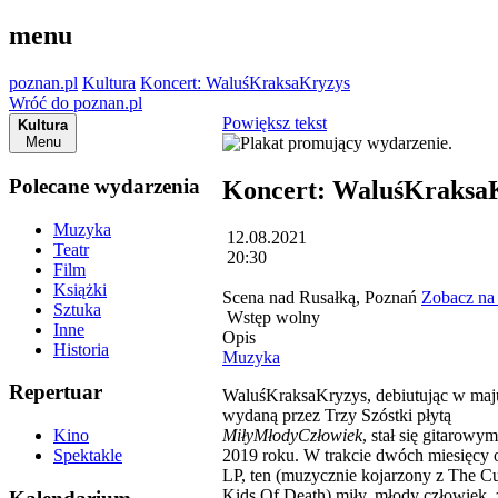
menu
poznan.pl
Kultura
Koncert: WaluśKraksaKryzys
Wróć do poznan.pl
Powiększ tekst
Kultura
Menu
Polecane wydarzenia
Koncert: WaluśKraksa
Muzyka
12.08.2021
Teatr
20:30
Film
Książki
Scena nad Rusałką, Poznań
Zobacz na
Sztuka
Wstęp wolny
Inne
Opis
Historia
Muzyka
Repertuar
WaluśKraksaKryzys, debiutując w maj
wydaną przez Trzy Szóstki płytą
MiłyMłodyCzłowiek
, stał się gitarow
Kino
2019 roku. W trakcie dwóch miesięcy 
Spektakle
LP, ten (muzycznie kojarzony z The Cu
Kids Of Death) miły, młody człowiek, 