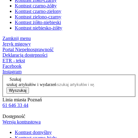
Kontrast żółto-czarny
Kontrast czarno-żółty
Kontrast czarno-zielony
Kontrast zielono-czarny
Kontrast żółto-niebieski
Kontrast niebiesko-żółty
Zamknij menu
Język migowy
Portal Niepełnosprawność
Deklaracja dostępności
ETR - tekst
Facebook
Instagram
Szukaj
szukaj artykułów i wydarzeń
Wyszukaj
Linia miasta Poznań
61 646 33 44
Dostępność
Wersja kontrastowa
Kontrast domyślny
Kontrast czarno-biały