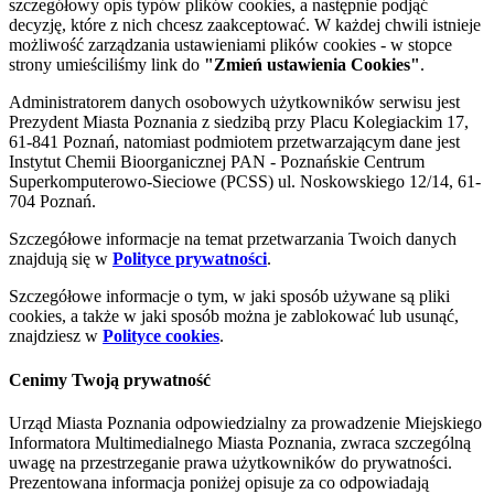
szczegółowy opis typów plików cookies, a następnie podjąć
decyzję, które z nich chcesz zaakceptować. W każdej chwili istnieje
możliwość zarządzania ustawieniami plików cookies - w stopce
strony umieściliśmy link do
"Zmień ustawienia Cookies"
.
Administratorem danych osobowych użytkowników serwisu jest
Prezydent Miasta Poznania z siedzibą przy Placu Kolegiackim 17,
61-841 Poznań, natomiast podmiotem przetwarzającym dane jest
Instytut Chemii Bioorganicznej PAN - Poznańskie Centrum
Superkomputerowo-Sieciowe (PCSS) ul. Noskowskiego 12/14, 61-
704 Poznań.
Szczegółowe informacje na temat przetwarzania Twoich danych
znajdują się w
Polityce prywatności
.
Szczegółowe informacje o tym, w jaki sposób używane są pliki
cookies, a także w jaki sposób można je zablokować lub usunąć,
znajdziesz w
Polityce cookies
.
Cenimy Twoją prywatność
Urząd Miasta Poznania odpowiedzialny za prowadzenie Miejskiego
Informatora Multimedialnego Miasta Poznania, zwraca szczególną
uwagę na przestrzeganie prawa użytkowników do prywatności.
Prezentowana informacja poniżej opisuje za co odpowiadają