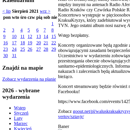
Kalendarium
między innymi na antenach Radio Afer
Radio Kraków czy Czwórka Polskie R
< lip
Sierpień 2021
wrz >
Koncertowo występuje w pięcioosobo
pon
wto
śro
czw
pią
sob
nie
KraksaKryzys, który zadebiutował wy
1
TVN. Jego ostatni album nosi nazwę
A
2
3
4
5
6
7
8
Wstęp bezpłatny.
9
10
11
12
13
14
15
16
17
18
19
20
21
22
Koncerty organizowane będą zgodnie 
23
24
25
26
27
28
29
obowiązującymi zasadami bezpieczeńs
Uczestnictwo w wydarzeniu zobowiąz
30
31
przestrzegania obecnie obowiązującyc
sanitarno-epidemiologicznych. Informa
Znajdź na mapie
nakazach i zaleceniach będą aktualizo
bieżąco.
Zobacz wydarzenia na planie
Koncert streamowany będzie również 
2026 - wybrane
Facebooku!
wydarzenia
https://www.facebook.com/events/14
Wstęp
Zobacz
goout.net/pl/waluskraksakryzy
Styczeń
vertov/sztavjr/
Luty
Marzec
Baner
Kwiecień