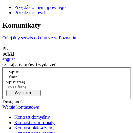
Przejdź do menu głównego
Przejdź do treści
Komunikaty
Oficjalny serwis o kulturze w Poznaniu
|
PL
polski
english
szukaj artykułów i wydarzeń
wpisz
frazę
wpisz frazę
Wyszukaj
Dostępność
Wersja kontrastowa
Kontrast domyślny
Kontrast czarno-biały
Kontrast biało-czarny