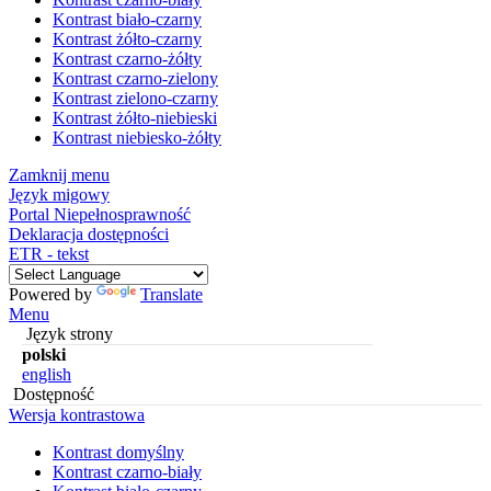
Kontrast biało-czarny
Kontrast żółto-czarny
Kontrast czarno-żółty
Kontrast czarno-zielony
Kontrast zielono-czarny
Kontrast żółto-niebieski
Kontrast niebiesko-żółty
Zamknij menu
Język migowy
Portal Niepełnosprawność
Deklaracja dostępności
ETR - tekst
Powered by
Translate
Menu
Język strony
polski
english
Dostępność
Wersja kontrastowa
Kontrast domyślny
Kontrast czarno-biały