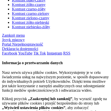
Kontrast biało-czarny
Kontrast żółto-czarny
Kontrast czarno-żółty
Kontrast czarno-zielony
Kontrast zielono-czarny
Kontrast żółto-niebieski
Kontrast niebiesko-żółty
Zamknij menu
Język migowy
Portal Niepełnosprawność
Deklaracja dostępności
Facebook
YouTube
Tik Tok
Instagram
RSS
Informacja o przetwarzaniu danych
Nasz serwis używa plików cookies. Wykorzystujemy je w celu
świadczenia usług na najwyższym poziomie, w sposób dopasowany
do indywidualnych potrzeb Użytkowników. Dzięki temu możliwe
jest także korzystanie z narzędzi analitycznych oraz udostępnianie
funkcji mediów społecznościowych i odtwarzacza wideo.
Kliknij przycisk
„Zaakceptuj lub zamknij”
, by wyrazić zgodę na
używanie plików cookies i przejść bezpośrednio do strony lub
„Wyświetl ustawienia plików cookies”
, aby zobaczyć