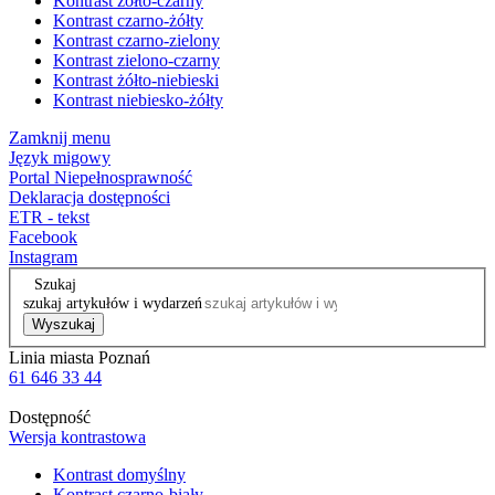
Kontrast żółto-czarny
Kontrast czarno-żółty
Kontrast czarno-zielony
Kontrast zielono-czarny
Kontrast żółto-niebieski
Kontrast niebiesko-żółty
Zamknij menu
Język migowy
Portal Niepełnosprawność
Deklaracja dostępności
ETR - tekst
Facebook
Instagram
Szukaj
szukaj artykułów i wydarzeń
Wyszukaj
Linia miasta Poznań
61 646 33 44
Dostępność
Wersja kontrastowa
Kontrast domyślny
Kontrast czarno-biały