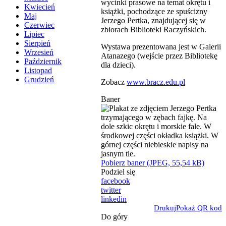
wycinki prasowe na temat okrętu i
Kwiecień
książki, pochodzące ze spuścizny
Maj
Jerzego Pertka, znajdującej się w
Czerwiec
zbiorach Biblioteki Raczyńskich.
Lipiec
Sierpień
Wystawa prezentowana jest w Galerii
Wrzesień
Atanazego (wejście przez Bibliotekę
Październik
dla dzieci).
Listopad
Grudzień
Zobacz
www.bracz.edu.pl
Baner
Pobierz baner (JPEG, 55,54 kB)
Podziel się
facebook
twitter
linkedin
Drukuj
Pokaż QR kod
Do góry