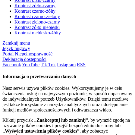
Kontrast biało-czarny
Kontrast żółto-czarny
Kontrast czarno-żółty
Kontrast czarno-zielony
Kontrast zielono-czarny
Kontrast żółto-niebieski
Kontrast niebiesko-żółty
Zamknij menu
Język migowy
Portal Niepełnosprawność
Deklaracja dostępności
Facebook
YouTube
Tik Tok
Instagram
RSS
Informacja o przetwarzaniu danych
Nasz serwis używa plików cookies. Wykorzystujemy je w celu
świadczenia usług na najwyższym poziomie, w sposób dopasowany
do indywidualnych potrzeb Użytkowników. Dzięki temu możliwe
jest także korzystanie z narzędzi analitycznych oraz udostępnianie
funkcji mediów społecznościowych i odtwarzacza wideo.
Kliknij przycisk
„Zaakceptuj lub zamknij”
, by wyrazić zgodę na
używanie plików cookies i przejść bezpośrednio do strony lub
„Wyświetl ustawienia plików cookies”
, aby zobaczyć