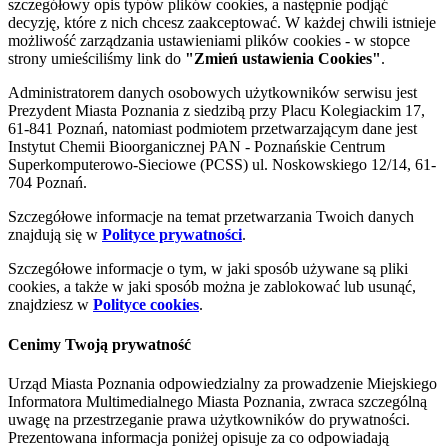
szczegółowy opis typów plików cookies, a następnie podjąć
decyzję, które z nich chcesz zaakceptować. W każdej chwili istnieje
możliwość zarządzania ustawieniami plików cookies - w stopce
strony umieściliśmy link do
"Zmień ustawienia Cookies"
.
Administratorem danych osobowych użytkowników serwisu jest
Prezydent Miasta Poznania z siedzibą przy Placu Kolegiackim 17,
61-841 Poznań, natomiast podmiotem przetwarzającym dane jest
Instytut Chemii Bioorganicznej PAN - Poznańskie Centrum
Superkomputerowo-Sieciowe (PCSS) ul. Noskowskiego 12/14, 61-
704 Poznań.
Szczegółowe informacje na temat przetwarzania Twoich danych
znajdują się w
Polityce prywatności
.
Szczegółowe informacje o tym, w jaki sposób używane są pliki
cookies, a także w jaki sposób można je zablokować lub usunąć,
znajdziesz w
Polityce cookies
.
Cenimy Twoją prywatność
Urząd Miasta Poznania odpowiedzialny za prowadzenie Miejskiego
Informatora Multimedialnego Miasta Poznania, zwraca szczególną
uwagę na przestrzeganie prawa użytkowników do prywatności.
Prezentowana informacja poniżej opisuje za co odpowiadają