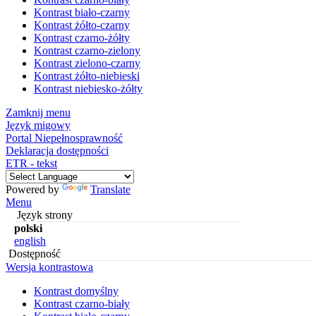
Kontrast biało-czarny
Kontrast żółto-czarny
Kontrast czarno-żółty
Kontrast czarno-zielony
Kontrast zielono-czarny
Kontrast żółto-niebieski
Kontrast niebiesko-żółty
Zamknij menu
Język migowy
Portal Niepełnosprawność
Deklaracja dostępności
ETR - tekst
Powered by
Translate
Menu
Język strony
polski
english
Dostępność
Wersja kontrastowa
Kontrast domyślny
Kontrast czarno-biały