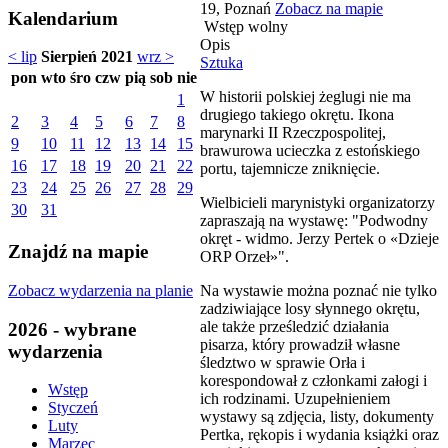
19, Poznań
Zobacz na mapie
Kalendarium
Wstęp wolny
Opis
< lip
Sierpień 2021
wrz >
Sztuka
pon
wto
śro
czw
pią
sob
nie
W historii polskiej żeglugi nie ma
1
drugiego takiego okrętu. Ikona
2
3
4
5
6
7
8
marynarki II Rzeczpospolitej,
9
10
11
12
13
14
15
brawurowa ucieczka z estońskiego
16
17
18
19
20
21
22
portu, tajemnicze zniknięcie.
23
24
25
26
27
28
29
Wielbicieli marynistyki organizatorzy
30
31
zapraszają na wystawę: "Podwodny
okręt - widmo. Jerzy Pertek o «Dzieje
Znajdź na mapie
ORP Orzeł»".
Zobacz wydarzenia na planie
Na wystawie można poznać nie tylko
zadziwiające losy słynnego okrętu,
ale także prześledzić działania
2026 - wybrane
pisarza, który prowadził własne
wydarzenia
śledztwo w sprawie Orła i
korespondował z członkami załogi i
Wstęp
ich rodzinami. Uzupełnieniem
Styczeń
wystawy są zdjęcia, listy, dokumenty
Luty
Pertka, rękopis i wydania książki oraz
Marzec