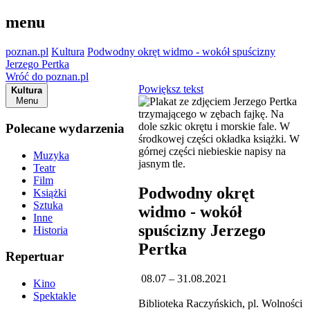
menu
poznan.pl
Kultura
Podwodny okręt widmo - wokół spuścizny
Jerzego Pertka
Wróć do poznan.pl
Powiększ tekst
Kultura
Menu
Polecane wydarzenia
Muzyka
Teatr
Film
Podwodny okręt
Książki
Sztuka
widmo - wokół
Inne
spuścizny Jerzego
Historia
Pertka
Repertuar
08.07 – 31.08.2021
Kino
Spektakle
Biblioteka Raczyńskich, pl. Wolności