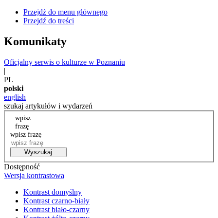
Przejdź do menu głównego
Przejdź do treści
Komunikaty
Oficjalny serwis o kulturze w Poznaniu
|
PL
polski
english
szukaj artykułów i wydarzeń
wpisz
frazę
wpisz frazę
Wyszukaj
Dostępność
Wersja kontrastowa
Kontrast domyślny
Kontrast czarno-biały
Kontrast biało-czarny