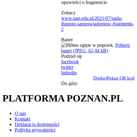
opowieści o fragmencie.
Zobacz
www.uap.edu.pl/2021/07/naila-
ibupoto-samoswiadomosc-fragmentu-
2
Baner
Pobierz
baner (JPEG, 62,44 kB)
Podziel się
facebook
twitter
linkedin
Drukuj
Pokaż QR kod
Do góry
PLATFORMA POZNAN.PL
O nas
Kontakt
Deklaracja dostępności
Polityka prywatności