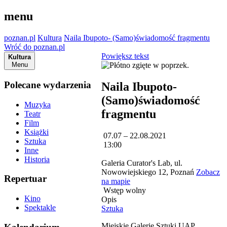
menu
poznan.pl
Kultura
Naila Ibupoto- (Samo)świadomość fragmentu
Wróć do poznan.pl
Powiększ tekst
Kultura
Menu
Polecane wydarzenia
Naila Ibupoto-
(Samo)świadomość
Muzyka
fragmentu
Teatr
Film
Książki
07.07 – 22.08.2021
Sztuka
13:00
Inne
Historia
Galeria Curator's Lab, ul.
Nowowiejskiego 12, Poznań
Zobacz
Repertuar
na mapie
Wstęp wolny
Kino
Opis
Spektakle
Sztuka
Miejskie Galerie Sztuki UAP