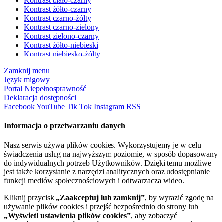
Kontrast biało-czarny
Kontrast żółto-czarny
Kontrast czarno-żółty
Kontrast czarno-zielony
Kontrast zielono-czarny
Kontrast żółto-niebieski
Kontrast niebiesko-żółty
Zamknij menu
Język migowy
Portal Niepełnosprawność
Deklaracja dostępności
Facebook
YouTube
Tik Tok
Instagram
RSS
Informacja o przetwarzaniu danych
Nasz serwis używa plików cookies. Wykorzystujemy je w celu
świadczenia usług na najwyższym poziomie, w sposób dopasowany
do indywidualnych potrzeb Użytkowników. Dzięki temu możliwe
jest także korzystanie z narzędzi analitycznych oraz udostępnianie
funkcji mediów społecznościowych i odtwarzacza wideo.
Kliknij przycisk
„Zaakceptuj lub zamknij”
, by wyrazić zgodę na
używanie plików cookies i przejść bezpośrednio do strony lub
„Wyświetl ustawienia plików cookies”
, aby zobaczyć