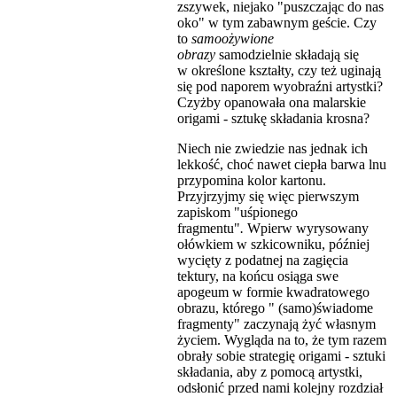
zszywek, niejako "puszczając do nas
oko" w tym zabawnym geście. Czy
to
samoożywione
obrazy
samodzielnie składają się
w określone kształty, czy też uginają
się pod naporem wyobraźni artystki?
Czyżby opanowała ona malarskie
origami - sztukę składania krosna?
Niech nie zwiedzie nas jednak ich
lekkość, choć nawet ciepła barwa lnu
przypomina kolor kartonu.
Przyjrzyjmy się więc pierwszym
zapiskom "uśpionego
fragmentu"
.
Wpierw wyrysowany
ołówkiem w szkicowniku, później
wycięty z podatnej na zagięcia
tektury, na końcu osiąga swe
apogeum w formie kwadratowego
obrazu, którego " (samo)świadome
fragmenty" zaczynają żyć własnym
życiem. Wygląda na to, że tym razem
obrały sobie strategię origami - sztuki
składania, aby z pomocą artystki,
odsłonić przed nami kolejny rozdział