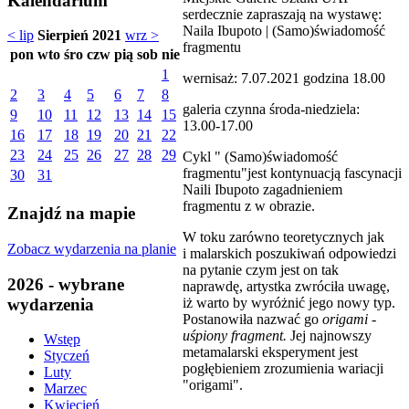
Kalendarium
serdecznie zapraszają na wystawę:
Naila Ibupoto | (Samo)świadomość
< lip
Sierpień 2021
wrz >
fragmentu
pon
wto
śro
czw
pią
sob
nie
1
wernisaż: 7.07.2021 godzina 18.00
2
3
4
5
6
7
8
galeria czynna środa-niedziela:
9
10
11
12
13
14
15
13.00-17.00
16
17
18
19
20
21
22
23
24
25
26
27
28
29
Cykl " (Samo)świadomość
fragmentu"jest kontynuacją fascynacji
30
31
Naili Ibupoto zagadnieniem
fragmentu z w obrazie.
Znajdź na mapie
W toku zarówno teoretycznych jak
Zobacz wydarzenia na planie
i malarskich poszukiwań odpowiedzi
na pytanie czym jest on tak
2026 - wybrane
naprawdę, artystka zwróciła uwagę,
wydarzenia
iż warto by wyróżnić jego nowy typ.
Postanowiła nazwać go
origami -
uśpiony fragment.
Jej najnowszy
Wstęp
metamalarski eksperyment jest
Styczeń
pogłębieniem zrozumienia wariacji
Luty
"origami".
Marzec
Kwiecień