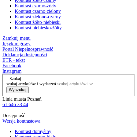
Kontrast żółto-czarny
Kontrast czarno-żółty
Kontrast czarno-zielony
Kontrast zielono-czarny
Kontrast żółto-niebieski
Kontrast niebiesko-żółty
Zamknij menu
Język migowy
Portal Niepełnosprawność
Deklaracja dostępności
ETR - tekst
Facebook
Instagram
Szukaj
szukaj artykułów i wydarzeń
Wyszukaj
Linia miasta Poznań
61 646 33 44
Dostępność
Wersja kontrastowa
Kontrast domyślny
Kontrast czarno-biały