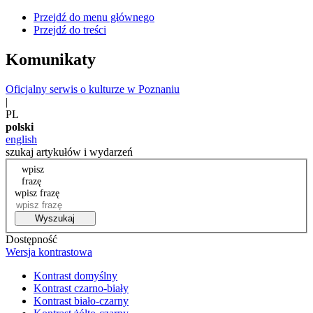
Przejdź do menu głównego
Przejdź do treści
Komunikaty
Oficjalny serwis o kulturze w Poznaniu
|
PL
polski
english
szukaj artykułów i wydarzeń
wpisz
frazę
wpisz frazę
Wyszukaj
Dostępność
Wersja kontrastowa
Kontrast domyślny
Kontrast czarno-biały
Kontrast biało-czarny