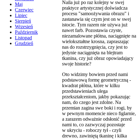
Naila już po raz kolejny w swej
Maj
praktyce artystycznej doświadcza
Czerwiec
procesu "samoożywania obrazu" i
Lipiec
zastanawia się czym jest on w swej
Sierpień
istocie. Tym razem nie używa już
Wrzesień
nawet farb. Pozostawia czyste,
Październik
niezamalowane płótna, naciągnięte na
Listopad
wielokształtne krosna, zapraszając
Grudzień
nas do rozstrzygnięcia, czy jest to
jedynie naciągnięta na blejtram
tkanina, czy już obraz opowiadający
swoje historie?
Oto widzimy bowiem przed nami
podstawową formę geometryczną -
kwadrat płótna, które w kilku
przedstawieniach ulega
przekształceniom, jakby pokazując
nam, do czego jest zdolne. Na
przemian zagina swe boki i rogi, by
w pewnym momencie nieco figlarnie,
a zarazem odważnie odsłonić przed
nami to, co zazwyczaj pozostaje
w ukryciu - roboczy tył - czyli
drewno, zawiniętą tkaninę i kilka