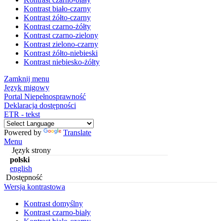
Kontrast biało-czarny
Kontrast żółto-czarny
Kontrast czarno-żółty
Kontrast czarno-zielony
Kontrast zielono-czarny
Kontrast żółto-niebieski
Kontrast niebiesko-żółty
Zamknij menu
Język migowy
Portal Niepełnosprawność
Deklaracja dostępności
ETR - tekst
Powered by
Translate
Menu
Język strony
polski
english
Dostępność
Wersja kontrastowa
Kontrast domyślny
Kontrast czarno-biały