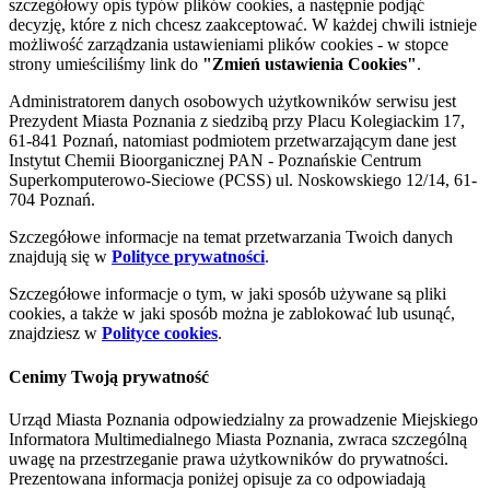
szczegółowy opis typów plików cookies, a następnie podjąć
decyzję, które z nich chcesz zaakceptować. W każdej chwili istnieje
możliwość zarządzania ustawieniami plików cookies - w stopce
strony umieściliśmy link do
"Zmień ustawienia Cookies"
.
Administratorem danych osobowych użytkowników serwisu jest
Prezydent Miasta Poznania z siedzibą przy Placu Kolegiackim 17,
61-841 Poznań, natomiast podmiotem przetwarzającym dane jest
Instytut Chemii Bioorganicznej PAN - Poznańskie Centrum
Superkomputerowo-Sieciowe (PCSS) ul. Noskowskiego 12/14, 61-
704 Poznań.
Szczegółowe informacje na temat przetwarzania Twoich danych
znajdują się w
Polityce prywatności
.
Szczegółowe informacje o tym, w jaki sposób używane są pliki
cookies, a także w jaki sposób można je zablokować lub usunąć,
znajdziesz w
Polityce cookies
.
Cenimy Twoją prywatność
Urząd Miasta Poznania odpowiedzialny za prowadzenie Miejskiego
Informatora Multimedialnego Miasta Poznania, zwraca szczególną
uwagę na przestrzeganie prawa użytkowników do prywatności.
Prezentowana informacja poniżej opisuje za co odpowiadają