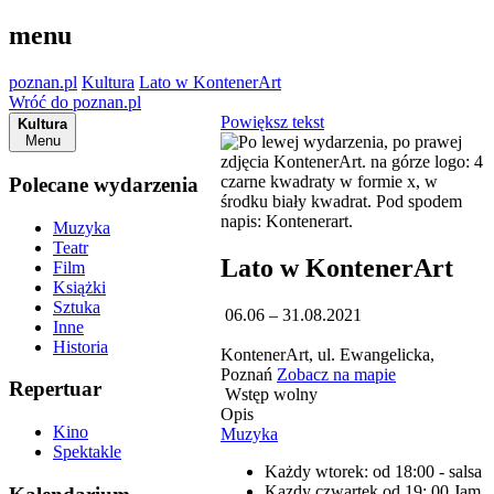
menu
poznan.pl
Kultura
Lato w KontenerArt
Wróć do poznan.pl
Powiększ tekst
Kultura
Menu
Polecane wydarzenia
Muzyka
Teatr
Lato w KontenerArt
Film
Książki
Sztuka
06.06 – 31.08.2021
Inne
Historia
KontenerArt, ul. Ewangelicka,
Poznań
Zobacz na mapie
Repertuar
Wstęp wolny
Opis
Kino
Muzyka
Spektakle
Każdy wtorek: od 18:00 - salsa
Kazdy czwartek od 19: 00 Jam