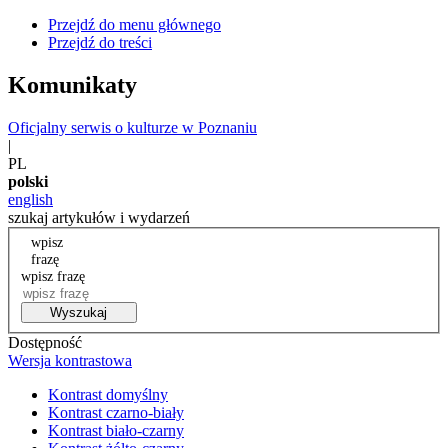
Przejdź do menu głównego
Przejdź do treści
Komunikaty
Oficjalny serwis o kulturze w Poznaniu
|
PL
polski
english
szukaj artykułów i wydarzeń
wpisz
frazę
wpisz frazę
Wyszukaj
Dostępność
Wersja kontrastowa
Kontrast domyślny
Kontrast czarno-biały
Kontrast biało-czarny