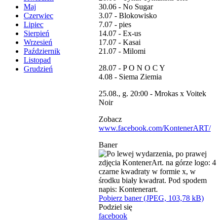
30.06 - No Sugar
Maj
3.07 - Blokowisko
Czerwiec
7.07 - pies
Lipiec
14.07 - Ex-us
Sierpień
17.07 - Kasai
Wrzesień
21.07 - Milomi
Październik
Listopad
28.07 - P O N O C Y
Grudzień
4.08 - Siema Ziemia
25.08., g. 20:00 - Mrokas x Voitek
Noir
Zobacz
www.facebook.com/KontenerART/
Baner
Pobierz baner (JPEG, 103,78 kB)
Podziel się
facebook