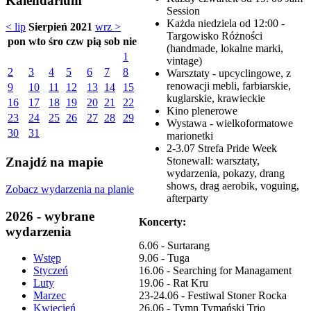
Kalendarium
Session
Każda niedziela od 12:00 -
< lip
Sierpień 2021
wrz >
Targowisko Różności
pon
wto
śro
czw
pią
sob
nie
(handmade, lokalne marki,
1
vintage)
2
3
4
5
6
7
8
Warsztaty - upcyclingowe, z
renowacji mebli, farbiarskie,
9
10
11
12
13
14
15
kuglarskie, krawieckie
16
17
18
19
20
21
22
Kino plenerowe
23
24
25
26
27
28
29
Wystawa - wielkoformatowe
30
31
marionetki
2-3.07 Strefa Pride Week
Stonewall: warsztaty,
Znajdź na mapie
wydarzenia, pokazy, drang
shows, drag aerobik, voguing,
Zobacz wydarzenia na planie
afterparty
2026 - wybrane
Koncerty:
wydarzenia
6.06 - Surtarang
9.06 - Tuga
Wstęp
16.06 - Searching for Managament
Styczeń
19.06 - Rat Kru
Luty
23-24.06 - Festiwal Stoner Rocka
Marzec
26.06 - Tymn Tymański Trio
Kwiecień