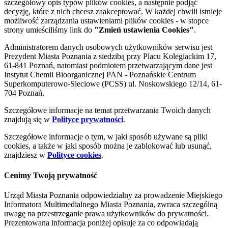
szczegółowy opis typów plików cookies, a następnie podjąć
decyzję, które z nich chcesz zaakceptować. W każdej chwili istnieje
możliwość zarządzania ustawieniami plików cookies - w stopce
strony umieściliśmy link do
"Zmień ustawienia Cookies"
.
Administratorem danych osobowych użytkowników serwisu jest
Prezydent Miasta Poznania z siedzibą przy Placu Kolegiackim 17,
61-841 Poznań, natomiast podmiotem przetwarzającym dane jest
Instytut Chemii Bioorganicznej PAN - Poznańskie Centrum
Superkomputerowo-Sieciowe (PCSS) ul. Noskowskiego 12/14, 61-
704 Poznań.
Szczegółowe informacje na temat przetwarzania Twoich danych
znajdują się w
Polityce prywatności
.
Szczegółowe informacje o tym, w jaki sposób używane są pliki
cookies, a także w jaki sposób można je zablokować lub usunąć,
znajdziesz w
Polityce cookies
.
Cenimy Twoją prywatność
Urząd Miasta Poznania odpowiedzialny za prowadzenie Miejskiego
Informatora Multimedialnego Miasta Poznania, zwraca szczególną
uwagę na przestrzeganie prawa użytkowników do prywatności.
Prezentowana informacja poniżej opisuje za co odpowiadają