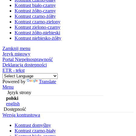
Kontrast biało-czarny
Kontrast żółto-czarny
Kontrast czarno-żółty
Kontrast czarno-zielony
Kontrast zielono-czarny
Kontrast żółto-niebieski
Kontrast niebiesko-żółty
Zamknij menu
Język migowy
Portal Niepełnosprawność
Deklaracja dostępności
ETR - tekst
Powered by
Translate
Menu
Język strony
polski
english
Dostępność
Wersja kontrastowa
Kontrast domyślny
Kontrast czarno-biały