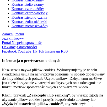
Kontrast biało-czarny
Kontrast żółto-czarny
Kontrast czarno-żółty
Kontrast czarno-zielony
Kontrast zielono-czarny
Kontrast żółto-niebieski
Kontrast niebiesko-żółty
Zamknij menu
Język migowy
Portal Niepełnosprawność
Deklaracja dostępności
Facebook
YouTube
Tik Tok
Instagram
RSS
Informacja o przetwarzaniu danych
Nasz serwis używa plików cookies. Wykorzystujemy je w celu
świadczenia usług na najwyższym poziomie, w sposób dopasowany
do indywidualnych potrzeb Użytkowników. Dzięki temu możliwe
jest także korzystanie z narzędzi analitycznych oraz udostępnianie
funkcji mediów społecznościowych i odtwarzacza wideo.
Kliknij przycisk
„Zaakceptuj lub zamknij”
, by wyrazić zgodę na
używanie plików cookies i przejść bezpośrednio do strony lub
„Wyświetl ustawienia plików cookies”
, aby zobaczyć