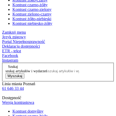
Kontrast żółto-czarny
Kontrast czarno-żółty
Kontrast czarno-zielony
Kontrast zielono-czarny
Kontrast żółto-niebieski
Kontrast niebiesko-żółty
Zamknij menu
Język migowy
Portal Niepełnosprawność
Deklaracja dostępności
ETR - tekst
Facebook
Instagram
Szukaj
szukaj artykułów i wydarzeń
Wyszukaj
Linia miasta Poznań
61 646 33 44
Dostępność
Wersja kontrastowa
Kontrast domyślny
Kontrast czarno-biały