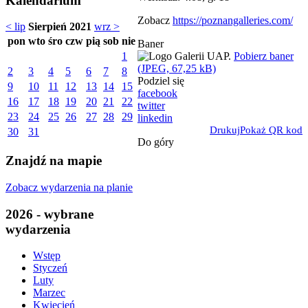
Kalendarium
Zobacz
https://poznangalleries.com/
< lip
Sierpień 2021
wrz >
pon
wto
śro
czw
pią
sob
nie
Baner
Pobierz baner
1
(JPEG, 67,25 kB)
2
3
4
5
6
7
8
Podziel się
9
10
11
12
13
14
15
facebook
16
17
18
19
20
21
22
twitter
23
24
25
26
27
28
29
linkedin
Drukuj
Pokaż QR kod
30
31
Do góry
Znajdź na mapie
Zobacz wydarzenia na planie
2026 - wybrane
wydarzenia
Wstęp
Styczeń
Luty
Marzec
Kwiecień