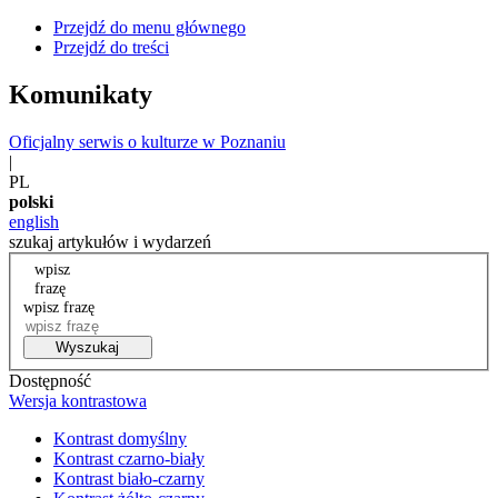
Przejdź do menu głównego
Przejdź do treści
Komunikaty
Oficjalny serwis o kulturze w Poznaniu
|
PL
polski
english
szukaj artykułów i wydarzeń
wpisz
frazę
wpisz frazę
Wyszukaj
Dostępność
Wersja kontrastowa
Kontrast domyślny
Kontrast czarno-biały
Kontrast biało-czarny