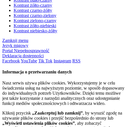
Kontrast biało-czarny
Kontrast żółto-czarny
Kontrast czarno-żółty
Kontrast czarno-zielony
Kontrast zielono-czarny
Kontrast żółto-niebieski
Kontrast niebiesko-żółty
Zamknij menu
Język migowy
Portal Niepełnosprawność
Deklaracja dostępności
Facebook
YouTube
Tik Tok
Instagram
RSS
Informacja o przetwarzaniu danych
Nasz serwis używa plików cookies. Wykorzystujemy je w celu
świadczenia usług na najwyższym poziomie, w sposób dopasowany
do indywidualnych potrzeb Użytkowników. Dzięki temu możliwe
jest także korzystanie z narzędzi analitycznych oraz udostępnianie
funkcji mediów społecznościowych i odtwarzacza wideo.
Kliknij przycisk
„Zaakceptuj lub zamknij”
, by wyrazić zgodę na
używanie plików cookies i przejść bezpośrednio do strony lub
„Wyświetl ustawienia plików cookies”
, aby zobaczyć