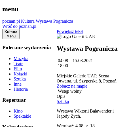
menu
poznan.pl
Kultura
Wystawa Pogranicza
Wróć do poznan.pl
Powiększ tekst
Kultura
Menu
Polecane wydarzenia
Wystawa Pogranicza
Muzyka
04.08 – 15.08.2021
Teatr
18:00
Film
Książki
Miejskie Galerie UAP, Scena
Sztuka
Otwarta, ul. Szyperska 8, Poznań
Inne
Zobacz na mapie
Historia
Wstęp wolny
Opis
Repertuar
Sztuka
Wystawa Wiktorii Balawender i
Kino
Jagody Zych.
Spektakle
Wernisaż: 4.08, g. 18