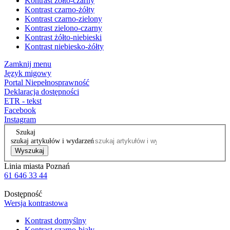
Kontrast żółto-czarny
Kontrast czarno-żółty
Kontrast czarno-zielony
Kontrast zielono-czarny
Kontrast żółto-niebieski
Kontrast niebiesko-żółty
Zamknij menu
Język migowy
Portal Niepełnosprawność
Deklaracja dostępności
ETR - tekst
Facebook
Instagram
Szukaj
szukaj artykułów i wydarzeń
Wyszukaj
Linia miasta Poznań
61 646 33 44
Dostępność
Wersja kontrastowa
Kontrast domyślny
Kontrast czarno-biały