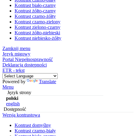
Kontrast biało-czarny
Kontrast żółto-czarny
Kontrast czarno-żółty
Kontrast czarno-zielony
Kontrast zielono-czarny
Kontrast żółto-niebieski
Kontrast niebiesko-żółty
Zamknij menu
Język migowy
Portal Niepełnosprawność
Deklaracja dostępności
ETR - tekst
Powered by
Translate
Menu
Język strony
polski
english
Dostępność
Wersja kontrastowa
Kontrast domyślny
Kontrast czarno-biały