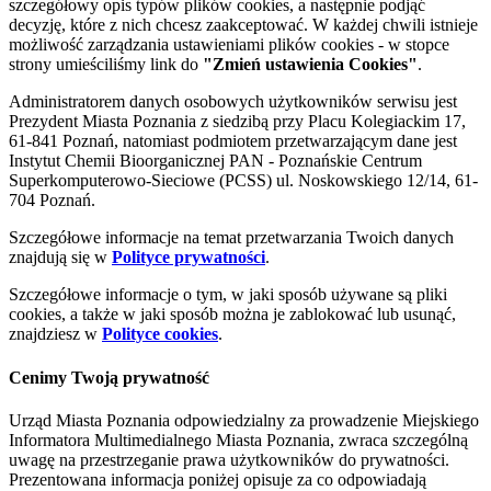
szczegółowy opis typów plików cookies, a następnie podjąć
decyzję, które z nich chcesz zaakceptować. W każdej chwili istnieje
możliwość zarządzania ustawieniami plików cookies - w stopce
strony umieściliśmy link do
"Zmień ustawienia Cookies"
.
Administratorem danych osobowych użytkowników serwisu jest
Prezydent Miasta Poznania z siedzibą przy Placu Kolegiackim 17,
61-841 Poznań, natomiast podmiotem przetwarzającym dane jest
Instytut Chemii Bioorganicznej PAN - Poznańskie Centrum
Superkomputerowo-Sieciowe (PCSS) ul. Noskowskiego 12/14, 61-
704 Poznań.
Szczegółowe informacje na temat przetwarzania Twoich danych
znajdują się w
Polityce prywatności
.
Szczegółowe informacje o tym, w jaki sposób używane są pliki
cookies, a także w jaki sposób można je zablokować lub usunąć,
znajdziesz w
Polityce cookies
.
Cenimy Twoją prywatność
Urząd Miasta Poznania odpowiedzialny za prowadzenie Miejskiego
Informatora Multimedialnego Miasta Poznania, zwraca szczególną
uwagę na przestrzeganie prawa użytkowników do prywatności.
Prezentowana informacja poniżej opisuje za co odpowiadają