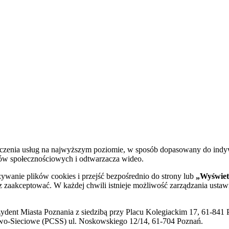
dczenia usług na najwyższym poziomie, w sposób dopasowany do indy
diów społecznościowych i odtwarzacza wideo.
żywanie plików cookies i przejść bezpośrednio do strony lub
„Wyświetl
sz zaakceptować. W każdej chwili istnieje możliwość zarządzania ustaw
ent Miasta Poznania z siedzibą przy Placu Kolegiackim 17, 61-841 P
o-Sieciowe (PCSS) ul. Noskowskiego 12/14, 61-704 Poznań.