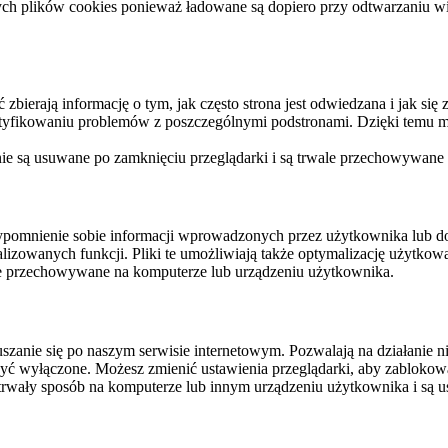
ych plików cookies ponieważ ładowane są dopiero przy odtwarzaniu wid
ierają informację o tym, jak często strona jest odwiedzana i jak się z 
ntyfikowaniu problemów z poszczególnymi podstronami. Dzięki temu mo
 nie są usuwane po zamknięciu przeglądarki i są trwale przechowywane
rzypomnienie sobie informacji wprowadzonych przez użytkownika lub 
nalizowanych funkcji. Pliki te umożliwiają także optymalizację użytko
ale przechowywane na komputerze lub urządzeniu użytkownika.
szanie się po naszym serwisie internetowym. Pozwalają na działanie ni
yć wyłączone. Możesz zmienić ustawienia przeglądarki, aby zablokować
trwały sposób na komputerze lub innym urządzeniu użytkownika i są u