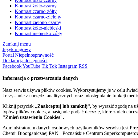
Kontrast biało-czarny
Kontrast żółto-czarny
Kontrast czarno-żółty
Kontrast czarno-zielony
Kontrast zielono-czarny
Kontrast żółto-niebieski
Kontrast niebiesko-żółty
Zamknij menu
Język migowy
Portal Niepełnosprawność
Deklaracja dostępności
Facebook
YouTube
Tik Tok
Instagram
RSS
Informacja o przetwarzaniu danych
Nasz serwis używa plików cookies. Wykorzystujemy je w celu świa
korzystanie z narzędzi analitycznych oraz udostępnianie funkcji me
Kliknij przycisk
„Zaakceptuj lub zamknij”
, by wyrazić zgodę na u
typów plików cookies, a następnie podjąć decyzję, które z nich chce
"Zmień ustawienia Cookies"
.
Administratorem danych osobowych użytkowników serwisu jest Prezyd
Chemii Bioorganicznej PAN - Poznańskie Centrum Superkomputerow