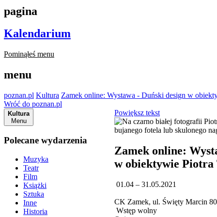
pagina
Kalendarium
Pominąłeś menu
menu
poznan.pl
Kultura
Zamek online: Wystawa - Duński design w obiekty
Wróć do poznan.pl
Powiększ tekst
Kultura
Menu
Polecane wydarzenia
Zamek online: Wysta
Muzyka
w obiektywie Piotra
Teatr
Film
01.04 – 31.05.2021
Książki
Sztuka
CK Zamek, ul. Święty Marcin 8
Inne
Wstęp wolny
Historia