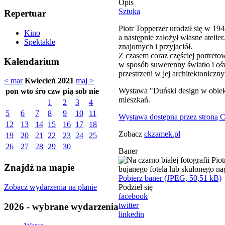
Opis
Sztuka
Repertuar
Piotr Topperzer urodził się w 19
Kino
a następnie założył własne ateli
Spektakle
znajomych i przyjaciół.
Z czasem coraz częściej portreto
Kalendarium
w sposób suwerenny światło i oś
przestrzeni w jej architektonic
< mar
Kwiecień 2021
maj >
Wystawa "Duński design w obiekt
pon
wto
śro
czw
pią
sob
nie
mieszkań.
1
2
3
4
5
6
7
8
9
10
11
Wystawa dostępna przez stroną
12
13
14
15
16
17
18
Zobacz
ckzamek.pl
19
20
21
22
23
24
25
26
27
28
29
30
Baner
Znajdź na mapie
Pobierz baner (JPEG, 50,51 kB)
Zobacz wydarzenia na planie
Podziel się
facebook
twitter
2026 - wybrane wydarzenia
linkedin