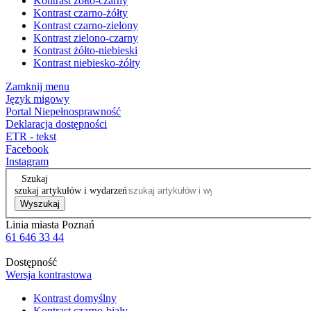
Kontrast żółto-czarny
Kontrast czarno-żółty
Kontrast czarno-zielony
Kontrast zielono-czarny
Kontrast żółto-niebieski
Kontrast niebiesko-żółty
Zamknij menu
Język migowy
Portal Niepełnosprawność
Deklaracja dostępności
ETR - tekst
Facebook
Instagram
Szukaj
szukaj artykułów i wydarzeń
Wyszukaj
Linia miasta Poznań
61 646 33 44
Dostępność
Wersja kontrastowa
Kontrast domyślny
Kontrast czarno-biały