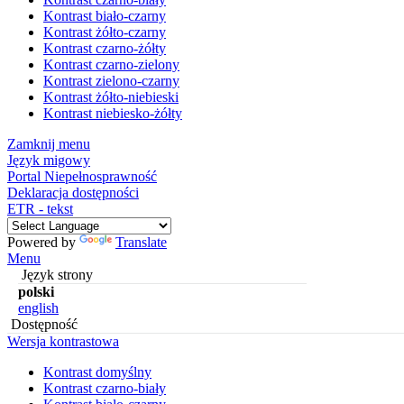
Kontrast biało-czarny
Kontrast żółto-czarny
Kontrast czarno-żółty
Kontrast czarno-zielony
Kontrast zielono-czarny
Kontrast żółto-niebieski
Kontrast niebiesko-żółty
Zamknij menu
Język migowy
Portal Niepełnosprawność
Deklaracja dostępności
ETR - tekst
Powered by
Translate
Menu
Język strony
polski
english
Dostępność
Wersja kontrastowa
Kontrast domyślny
Kontrast czarno-biały