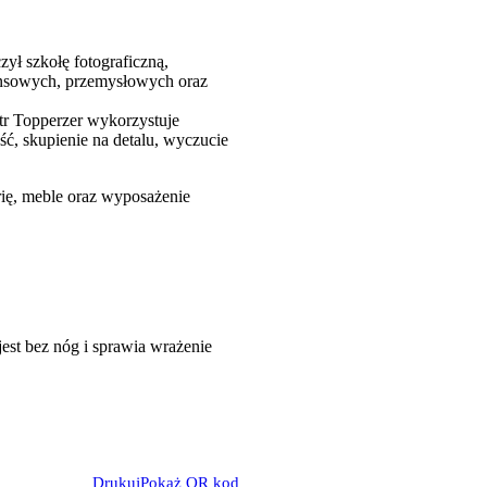
ył szkołę fotograficzną,
inansowych, przemysłowych oraz
otr Topperzer wykorzystuje
ć, skupienie na detalu, wyczucie
ię, meble oraz wyposażenie
Drukuj
Pokaż QR kod