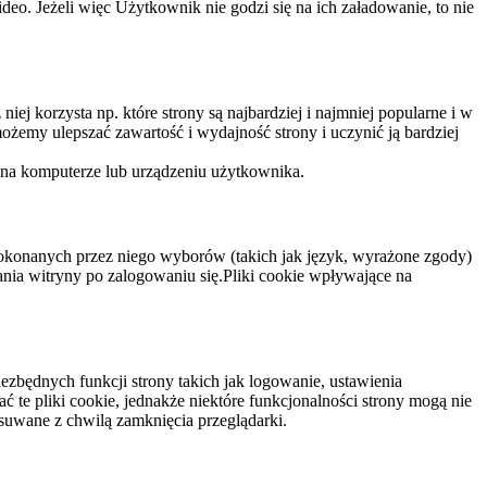
eo. Jeżeli więc Użytkownik nie godzi się na ich załadowanie, to nie
niej korzysta np. które strony są najbardziej i najmniej popularne i w
żemy ulepszać zawartość i wydajność strony i uczynić ją bardziej
 na komputerze lub urządzeniu użytkownika.
dokonanych przez niego wyborów (takich jak język, wyrażone zgody)
wania witryny po zalogowaniu się.Pliki cookie wpływające na
ezbędnych funkcji strony takich jak logowanie, ustawienia
 te pliki cookie, jednakże niektóre funkcjonalności strony mogą nie
suwane z chwilą zamknięcia przeglądarki.