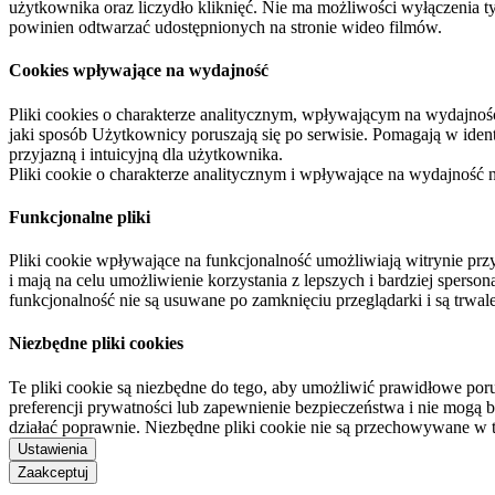
użytkownika oraz liczydło kliknięć. Nie ma możliwości wyłączenia t
powinien odtwarzać udostępnionych na stronie wideo filmów.
Cookies wpływające na wydajność
Pliki cookies o charakterze analitycznym, wpływającym na wydajność zb
jaki sposób Użytkownicy poruszają się po serwisie. Pomagają w ide
przyjazną i intuicyjną dla użytkownika.
Pliki cookie o charakterze analitycznym i wpływające na wydajność
Funkcjonalne pliki
Pliki cookie wpływające na funkcjonalność umożliwiają witrynie p
i mają na celu umożliwienie korzystania z lepszych i bardziej sperso
funkcjonalność nie są usuwane po zamknięciu przeglądarki i są trw
Niezbędne pliki cookies
Te pliki cookie są niezbędne do tego, aby umożliwić prawidłowe poru
preferencji prywatności lub zapewnienie bezpieczeństwa i nie mogą b
działać poprawnie. Niezbędne pliki cookie nie są przechowywane w 
Ustawienia
Zaakceptuj