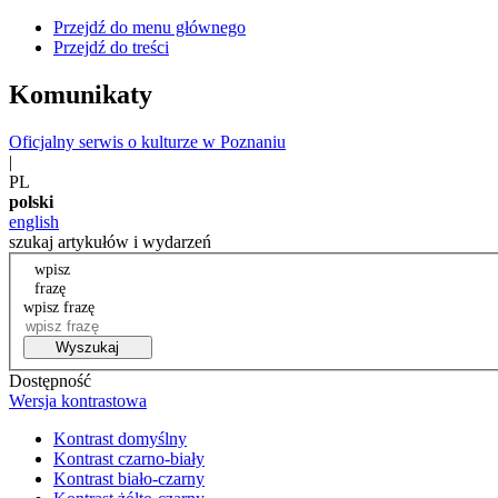
Przejdź do menu głównego
Przejdź do treści
Komunikaty
Oficjalny serwis o kulturze w Poznaniu
|
PL
polski
english
szukaj artykułów i wydarzeń
wpisz
frazę
wpisz frazę
Wyszukaj
Dostępność
Wersja kontrastowa
Kontrast domyślny
Kontrast czarno-biały
Kontrast biało-czarny