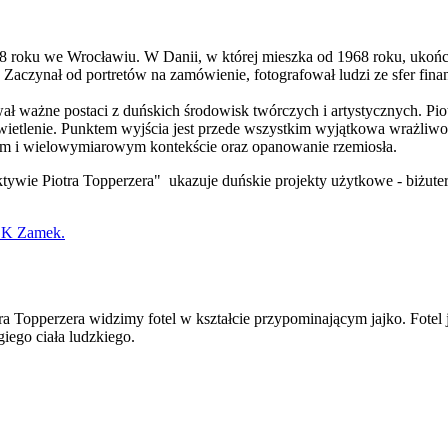
48 roku we Wrocławiu. W Danii, w której mieszka od 1968 roku, ukończ
er. Zaczynał od portretów na zamówienie, fotografował ludzi ze sfer f
wał ważne postaci z duńskich środowisk twórczych i artystycznych. Pi
wietlenie. Punktem wyjścia jest przede wszystkim wyjątkowa wrażliwoś
znym i wielowymiarowym kontekście oraz opanowanie rzemiosła.
ywie Piotra Topperzera" ukazuje duńskie projekty użytkowe - biżuter
 CK Zamek.