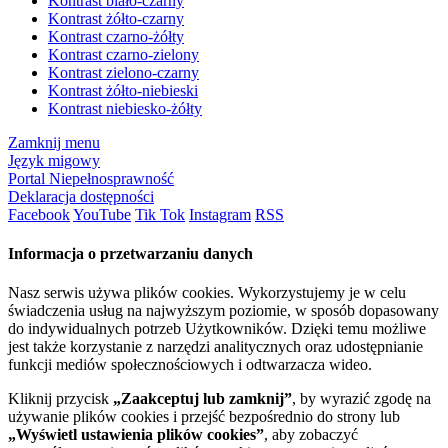
Kontrast biało-czarny
Kontrast żółto-czarny
Kontrast czarno-żółty
Kontrast czarno-zielony
Kontrast zielono-czarny
Kontrast żółto-niebieski
Kontrast niebiesko-żółty
Zamknij menu
Język migowy
Portal Niepełnosprawność
Deklaracja dostępności
Facebook
YouTube
Tik Tok
Instagram
RSS
Informacja o przetwarzaniu danych
Nasz serwis używa plików cookies. Wykorzystujemy je w celu
świadczenia usług na najwyższym poziomie, w sposób dopasowany
do indywidualnych potrzeb Użytkowników. Dzięki temu możliwe
jest także korzystanie z narzędzi analitycznych oraz udostępnianie
funkcji mediów społecznościowych i odtwarzacza wideo.
Kliknij przycisk
„Zaakceptuj lub zamknij”
, by wyrazić zgodę na
używanie plików cookies i przejść bezpośrednio do strony lub
„Wyświetl ustawienia plików cookies”
, aby zobaczyć