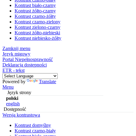
Kontrast biało-czarny
Kontrast żółto-czarny
Kontrast czarno-żółty
Kontrast czarno-zielony
Kontrast zielono-czarny
Kontrast żółto-niebieski
Kontrast niebiesko-żółty
Zamknij menu
Język migowy
Portal Niepełnosprawność
Deklaracja dostępności
ETR - tekst
Powered by
Translate
Menu
Język strony
polski
english
Dostępność
Wersja kontrastowa
Kontrast domyślny
Kontrast czarno-biały