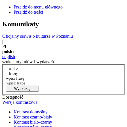
Przejdź do menu głównego
Przejdź do treści
Komunikaty
Oficjalny serwis o kulturze w Poznaniu
|
PL
polski
english
szukaj artykułów i wydarzeń
wpisz
frazę
wpisz frazę
Wyszukaj
Dostępność
Wersja kontrastowa
Kontrast domyślny
Kontrast czarno-biały
Kontrast biało-czarny