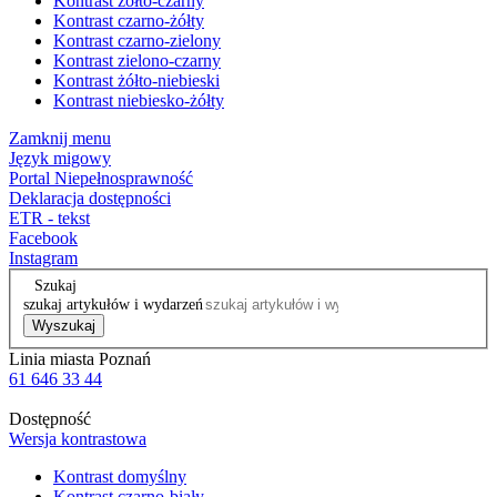
Kontrast żółto-czarny
Kontrast czarno-żółty
Kontrast czarno-zielony
Kontrast zielono-czarny
Kontrast żółto-niebieski
Kontrast niebiesko-żółty
Zamknij menu
Język migowy
Portal Niepełnosprawność
Deklaracja dostępności
ETR - tekst
Facebook
Instagram
Szukaj
szukaj artykułów i wydarzeń
Wyszukaj
Linia miasta Poznań
61 646 33 44
Dostępność
Wersja kontrastowa
Kontrast domyślny
Kontrast czarno-biały