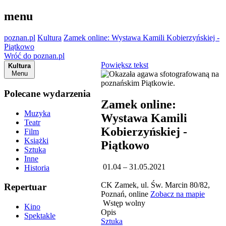
menu
poznan.pl
Kultura
Zamek online: Wystawa Kamili Kobierzyńskiej -
Piątkowo
Wróć do poznan.pl
Powiększ tekst
Kultura
Menu
Polecane wydarzenia
Zamek online:
Muzyka
Wystawa Kamili
Teatr
Kobierzyńskiej -
Film
Książki
Piątkowo
Sztuka
Inne
01.04 – 31.05.2021
Historia
CK Zamek, ul. Św. Marcin 80/82,
Repertuar
Poznań, online
Zobacz na mapie
Wstęp wolny
Kino
Opis
Spektakle
Sztuka