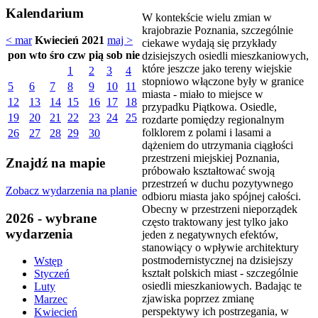
Kalendarium
W kontekście wielu zmian w
krajobrazie Poznania, szczególnie
< mar
Kwiecień 2021
maj >
ciekawe wydają się przykłady
pon
wto
śro
czw
pią
sob
nie
dzisiejszych osiedli mieszkaniowych,
które jeszcze jako tereny wiejskie
1
2
3
4
stopniowo włączone były w granice
5
6
7
8
9
10
11
miasta - miało to miejsce w
12
13
14
15
16
17
18
przypadku Piątkowa. Osiedle,
19
20
21
22
23
24
25
rozdarte pomiędzy regionalnym
folklorem z polami i lasami a
26
27
28
29
30
dążeniem do utrzymania ciągłości
przestrzeni miejskiej Poznania,
Znajdź na mapie
próbowało kształtować swoją
przestrzeń w duchu pozytywnego
Zobacz wydarzenia na planie
odbioru miasta jako spójnej całości.
Obecny w przestrzeni nieporządek
2026 - wybrane
często traktowany jest tylko jako
wydarzenia
jeden z negatywnych efektów,
stanowiący o wpływie architektury
postmodernistycznej na dzisiejszy
Wstęp
kształt polskich miast - szczególnie
Styczeń
osiedli mieszkaniowych. Badając te
Luty
zjawiska poprzez zmianę
Marzec
perspektywy ich postrzegania, w
Kwiecień