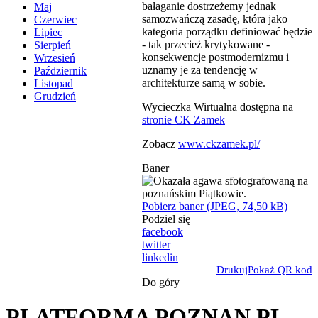
bałaganie dostrzeżemy jednak
Maj
samozwańczą zasadę, która jako
Czerwiec
kategoria porządku definiować będzie
Lipiec
- tak przecież krytykowane -
Sierpień
konsekwencje postmodernizmu i
Wrzesień
uznamy je za tendencję w
Październik
architekturze samą w sobie.
Listopad
Grudzień
Wycieczka Wirtualna dostępna na
stronie CK Zamek
Zobacz
www.ckzamek.pl/
Baner
Pobierz baner (JPEG, 74,50 kB)
Podziel się
facebook
twitter
linkedin
Drukuj
Pokaż QR kod
Do góry
PLATFORMA POZNAN.PL