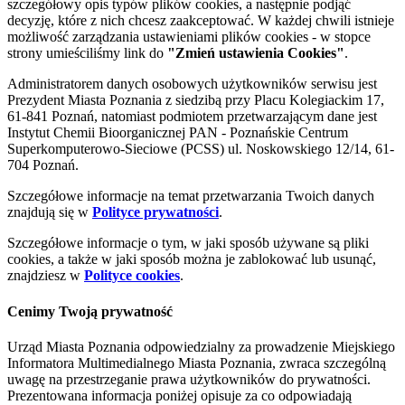
szczegółowy opis typów plików cookies, a następnie podjąć
decyzję, które z nich chcesz zaakceptować. W każdej chwili istnieje
możliwość zarządzania ustawieniami plików cookies - w stopce
strony umieściliśmy link do
"Zmień ustawienia Cookies"
.
Administratorem danych osobowych użytkowników serwisu jest
Prezydent Miasta Poznania z siedzibą przy Placu Kolegiackim 17,
61-841 Poznań, natomiast podmiotem przetwarzającym dane jest
Instytut Chemii Bioorganicznej PAN - Poznańskie Centrum
Superkomputerowo-Sieciowe (PCSS) ul. Noskowskiego 12/14, 61-
704 Poznań.
Szczegółowe informacje na temat przetwarzania Twoich danych
znajdują się w
Polityce prywatności
.
Szczegółowe informacje o tym, w jaki sposób używane są pliki
cookies, a także w jaki sposób można je zablokować lub usunąć,
znajdziesz w
Polityce cookies
.
Cenimy Twoją prywatność
Urząd Miasta Poznania odpowiedzialny za prowadzenie Miejskiego
Informatora Multimedialnego Miasta Poznania, zwraca szczególną
uwagę na przestrzeganie prawa użytkowników do prywatności.
Prezentowana informacja poniżej opisuje za co odpowiadają