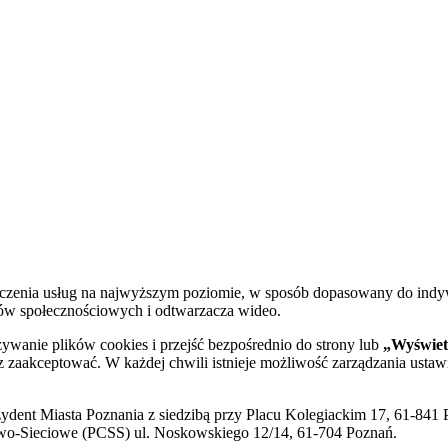
dczenia usług na najwyższym poziomie, w sposób dopasowany do indy
diów społecznościowych i odtwarzacza wideo.
żywanie plików cookies i przejść bezpośrednio do strony lub
„Wyświetl
sz zaakceptować. W każdej chwili istnieje możliwość zarządzania ustaw
ent Miasta Poznania z siedzibą przy Placu Kolegiackim 17, 61-841 P
o-Sieciowe (PCSS) ul. Noskowskiego 12/14, 61-704 Poznań.