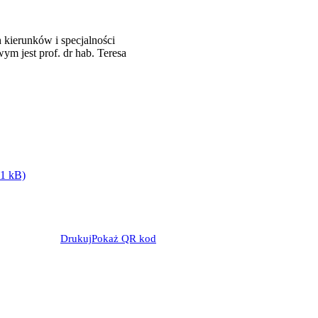
 kierunków i specjalności
 jest prof. dr hab. Teresa
71 kB)
Drukuj
Pokaż QR kod