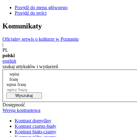
Przejdź do menu głównego
Przejdź do treści
Komunikaty
Oficjalny serwis o kulturze w Poznaniu
|
PL
polski
english
szukaj artykułów i wydarzeń
wpisz
frazę
wpisz frazę
Wyszukaj
Dostępność
Wersja kontrastowa
Kontrast domyślny
Kontrast czarno-biały
Kontrast biało-czarny