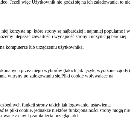
eo. Jeżeli więc Użytkownik nie godzi się na ich załadowanie, to nie
niej korzysta np. które strony są najbardziej i najmniej popularne i w
żemy ulepszać zawartość i wydajność strony i uczynić ją bardziej
 na komputerze lub urządzeniu użytkownika.
dokonanych przez niego wyborów (takich jak język, wyrażone zgody)
wania witryny po zalogowaniu się.Pliki cookie wpływające na
ezbędnych funkcji strony takich jak logowanie, ustawienia
 te pliki cookie, jednakże niektóre funkcjonalności strony mogą nie
suwane z chwilą zamknięcia przeglądarki.