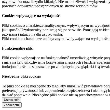
użytkownika oraz liczydło kliknięć. Nie ma możliwości wyłączenia t
powinien odtwarzać udostępnionych na stronie wideo filmów.
Cookies wpływające na wydajność
Pliki cookies o charakterze analitycznym, wpływającym na wydajność zb
jaki sposób Użytkownicy poruszają się po serwisie. Pomagają w ide
przyjazną i intuicyjną dla użytkownika.
Pliki cookie o charakterze analitycznym i wpływające na wydajność
Funkcjonalne pliki
Pliki cookie wpływające na funkcjonalność umożliwiają witrynie p
i mają na celu umożliwienie korzystania z lepszych i bardziej sperso
funkcjonalność nie są usuwane po zamknięciu przeglądarki i są trw
Niezbędne pliki cookies
Te pliki cookie są niezbędne do tego, aby umożliwić prawidłowe poru
preferencji prywatności lub zapewnienie bezpieczeństwa i nie mogą b
działać poprawnie. Niezbędne pliki cookie nie są przechowywane w 
Ustawienia
Zaakceptuj