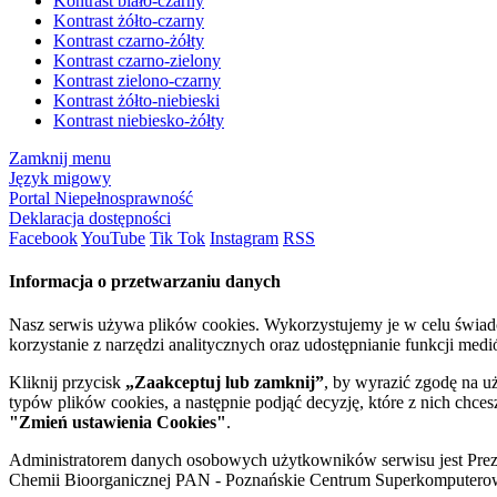
Kontrast biało-czarny
Kontrast żółto-czarny
Kontrast czarno-żółty
Kontrast czarno-zielony
Kontrast zielono-czarny
Kontrast żółto-niebieski
Kontrast niebiesko-żółty
Zamknij menu
Język migowy
Portal Niepełnosprawność
Deklaracja dostępności
Facebook
YouTube
Tik Tok
Instagram
RSS
Informacja o przetwarzaniu danych
Nasz serwis używa plików cookies. Wykorzystujemy je w celu świa
korzystanie z narzędzi analitycznych oraz udostępnianie funkcji me
Kliknij przycisk
„Zaakceptuj lub zamknij”
, by wyrazić zgodę na u
typów plików cookies, a następnie podjąć decyzję, które z nich chce
"Zmień ustawienia Cookies"
.
Administratorem danych osobowych użytkowników serwisu jest Prezyd
Chemii Bioorganicznej PAN - Poznańskie Centrum Superkomputerow