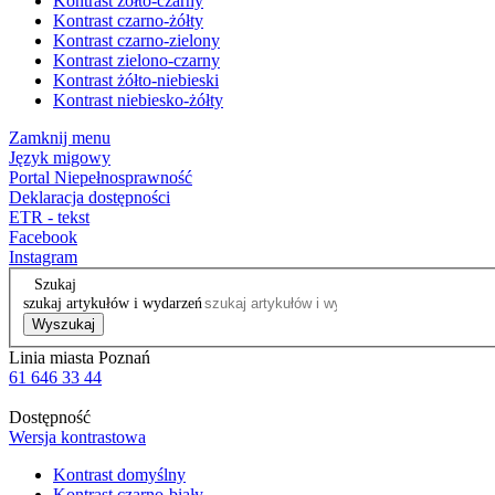
Kontrast żółto-czarny
Kontrast czarno-żółty
Kontrast czarno-zielony
Kontrast zielono-czarny
Kontrast żółto-niebieski
Kontrast niebiesko-żółty
Zamknij menu
Język migowy
Portal Niepełnosprawność
Deklaracja dostępności
ETR - tekst
Facebook
Instagram
Szukaj
szukaj artykułów i wydarzeń
Wyszukaj
Linia miasta Poznań
61 646 33 44
Dostępność
Wersja kontrastowa
Kontrast domyślny
Kontrast czarno-biały