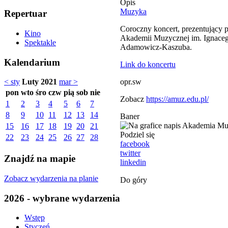
Opis
Muzyka
Repertuar
Coroczny koncert, prezentujący 
Kino
Akademii Muzycznej im. Ignaceg
Spektakle
Adamowicz-Kaszuba.
Kalendarium
Link do koncertu
opr.sw
< sty
Luty 2021
mar >
pon
wto
śro
czw
pią
sob
nie
Zobacz
https://amuz.edu.pl/
1
2
3
4
5
6
7
8
9
10
11
12
13
14
Baner
15
16
17
18
19
20
21
Podziel się
22
23
24
25
26
27
28
facebook
twitter
Znajdź na mapie
linkedin
Zobacz wydarzenia na planie
Do góry
2026 - wybrane wydarzenia
Wstęp
Styczeń