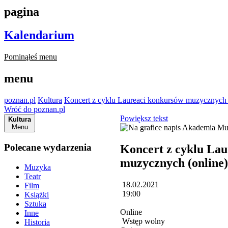
pagina
Kalendarium
Pominąłeś menu
menu
poznan.pl
Kultura
Koncert z cyklu Laureaci konkursów muzycznych 
Wróć do poznan.pl
Powiększ tekst
Kultura
Menu
Polecane wydarzenia
Koncert z cyklu La
muzycznych (online)
Muzyka
Teatr
18.02.2021
Film
19:00
Książki
Sztuka
Online
Inne
Wstęp wolny
Historia