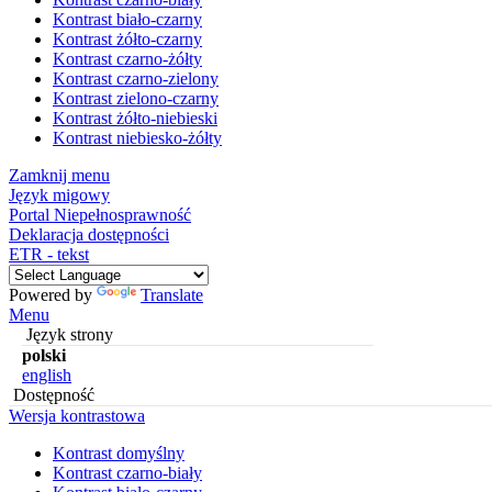
Kontrast biało-czarny
Kontrast żółto-czarny
Kontrast czarno-żółty
Kontrast czarno-zielony
Kontrast zielono-czarny
Kontrast żółto-niebieski
Kontrast niebiesko-żółty
Zamknij menu
Język migowy
Portal Niepełnosprawność
Deklaracja dostępności
ETR - tekst
Powered by
Translate
Menu
Język strony
polski
english
Dostępność
Wersja kontrastowa
Kontrast domyślny
Kontrast czarno-biały