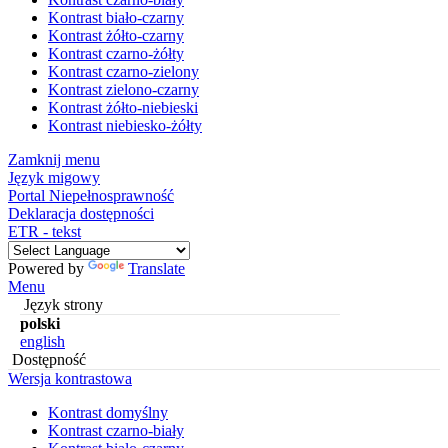
Kontrast biało-czarny
Kontrast żółto-czarny
Kontrast czarno-żółty
Kontrast czarno-zielony
Kontrast zielono-czarny
Kontrast żółto-niebieski
Kontrast niebiesko-żółty
Zamknij menu
Język migowy
Portal Niepełnosprawność
Deklaracja dostępności
ETR - tekst
Powered by
Translate
Menu
Język strony
polski
english
Dostępność
Wersja kontrastowa
Kontrast domyślny
Kontrast czarno-biały