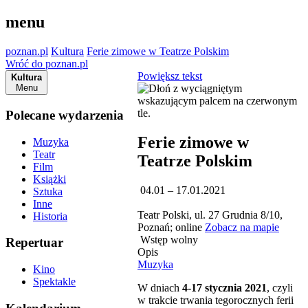
menu
poznan.pl
Kultura
Ferie zimowe w Teatrze Polskim
Wróć do poznan.pl
Powiększ tekst
Kultura
Menu
Polecane wydarzenia
Ferie zimowe w
Muzyka
Teatr
Teatrze Polskim
Film
Książki
04.01 – 17.01.2021
Sztuka
Inne
Teatr Polski, ul. 27 Grudnia 8/10,
Historia
Poznań; online
Zobacz na mapie
Wstęp wolny
Repertuar
Opis
Muzyka
Kino
Spektakle
W dniach
4-17 stycznia 2021
, czyli
w trakcie trwania tegorocznych ferii