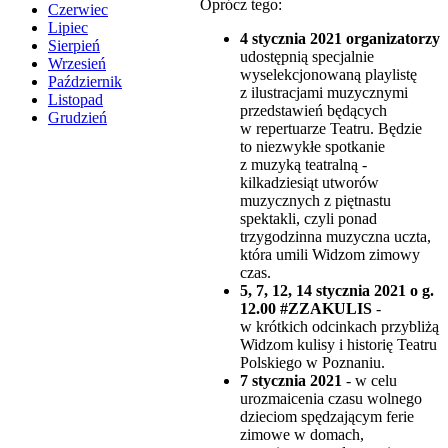
Oprócz tego:
Czerwiec
Lipiec
4 stycznia 2021
organizatorzy
Sierpień
udostępnią specjalnie
Wrzesień
wyselekcjonowaną playlistę
Październik
z ilustracjami muzycznymi
Listopad
przedstawień będących
Grudzień
w repertuarze Teatru. Będzie
to niezwykłe spotkanie
z muzyką teatralną -
kilkadziesiąt utworów
muzycznych z piętnastu
spektakli, czyli ponad
trzygodzinna muzyczna uczta,
która umili Widzom zimowy
czas.
5, 7, 12, 14 stycznia 2021 o g.
12.00 #ZZAKULIS
-
w krótkich odcinkach przybliżą
Widzom kulisy i historię Teatru
Polskiego w Poznaniu.
7 stycznia 2021
- w celu
urozmaicenia czasu wolnego
dzieciom spędzającym ferie
zimowe w domach,