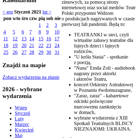
Kalendarium
zimowych, za pomocą strony
internetowej oraz social mediów Teatr
< gru
Styczeń 2021
lut >
Polski przypomni Widzom
pon
wto
śro
czw
pią
sob
nie
o produkcjach nagrywanych w czasie
pierwszej fali pandemii. Będą to:
1
2
3
4
5
6
7
8
9
10
TEATRANKI w sieci, czyli
11
12
13
14
15
16
17
wirtualne zabawy teatralne dla
18
19
20
21
22
23
24
fajnych dzieci i fajnych
rodziców,
25
26
27
28
29
30
31
"U króla Stasia" - spotkanie
z poezją,
Znajdź na mapie
"Nana" Emila Zoli - audiobook
nagrany przez aktorki
Zobacz wydarzenia na planie
i aktorów Teatru,
koncert Orkiestry Antraktowej
2026 - wybrane
w Poznaniu #wdomuzagrane,
wydarzenia
"Zaraz, zaraz" - kabaretowe
odcinki poświęcone
marcowemu zamknięciu
Wstęp
w domach,
Styczeń
wybrane wydarzenia z XIII
Luty
Spotkań Teatralnych BLISCY
Marzec
NIEZNAJOMI: UKRAINA.
Kwiecień
Maj