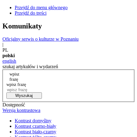
Przejdź do menu głównego
Przejdź do treści
Komunikaty
Oficjalny serwis o kulturze w Poznaniu
|
PL
polski
english
szukaj artykułów i wydarzeń
wpisz
frazę
wpisz frazę
Wyszukaj
Dostępność
Wersja kontrastowa
Kontrast domyślny
Kontrast czarno-biały
Kontrast biało-czarny