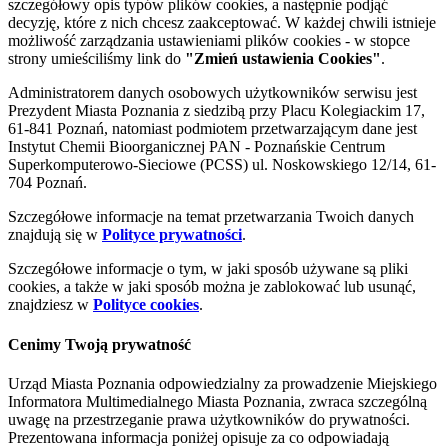
szczegółowy opis typów plików cookies, a następnie podjąć
decyzję, które z nich chcesz zaakceptować. W każdej chwili istnieje
możliwość zarządzania ustawieniami plików cookies - w stopce
strony umieściliśmy link do
"Zmień ustawienia Cookies"
.
Administratorem danych osobowych użytkowników serwisu jest
Prezydent Miasta Poznania z siedzibą przy Placu Kolegiackim 17,
61-841 Poznań, natomiast podmiotem przetwarzającym dane jest
Instytut Chemii Bioorganicznej PAN - Poznańskie Centrum
Superkomputerowo-Sieciowe (PCSS) ul. Noskowskiego 12/14, 61-
704 Poznań.
Szczegółowe informacje na temat przetwarzania Twoich danych
znajdują się w
Polityce prywatności
.
Szczegółowe informacje o tym, w jaki sposób używane są pliki
cookies, a także w jaki sposób można je zablokować lub usunąć,
znajdziesz w
Polityce cookies
.
Cenimy Twoją prywatność
Urząd Miasta Poznania odpowiedzialny za prowadzenie Miejskiego
Informatora Multimedialnego Miasta Poznania, zwraca szczególną
uwagę na przestrzeganie prawa użytkowników do prywatności.
Prezentowana informacja poniżej opisuje za co odpowiadają