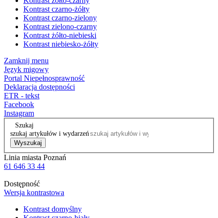
Kontrast żółto-czarny
Kontrast czarno-żółty
Kontrast czarno-zielony
Kontrast zielono-czarny
Kontrast żółto-niebieski
Kontrast niebiesko-żółty
Zamknij menu
Język migowy
Portal Niepełnosprawność
Deklaracja dostępności
ETR - tekst
Facebook
Instagram
Szukaj
szukaj artykułów i wydarzeń
Wyszukaj
Linia miasta Poznań
61 646 33 44
Dostępność
Wersja kontrastowa
Kontrast domyślny
Kontrast czarno-biały