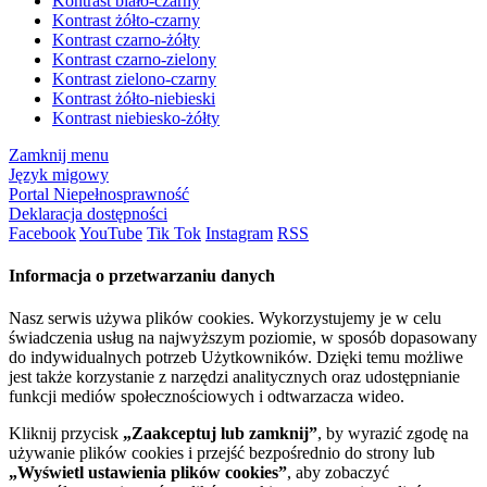
Kontrast biało-czarny
Kontrast żółto-czarny
Kontrast czarno-żółty
Kontrast czarno-zielony
Kontrast zielono-czarny
Kontrast żółto-niebieski
Kontrast niebiesko-żółty
Zamknij menu
Język migowy
Portal Niepełnosprawność
Deklaracja dostępności
Facebook
YouTube
Tik Tok
Instagram
RSS
Informacja o przetwarzaniu danych
Nasz serwis używa plików cookies. Wykorzystujemy je w celu
świadczenia usług na najwyższym poziomie, w sposób dopasowany
do indywidualnych potrzeb Użytkowników. Dzięki temu możliwe
jest także korzystanie z narzędzi analitycznych oraz udostępnianie
funkcji mediów społecznościowych i odtwarzacza wideo.
Kliknij przycisk
„Zaakceptuj lub zamknij”
, by wyrazić zgodę na
używanie plików cookies i przejść bezpośrednio do strony lub
„Wyświetl ustawienia plików cookies”
, aby zobaczyć