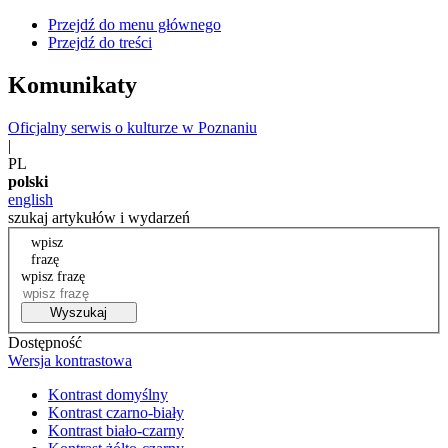
Przejdź do menu głównego
Przejdź do treści
Komunikaty
Oficjalny serwis o kulturze w Poznaniu
|
PL
polski
english
szukaj artykułów i wydarzeń
wpisz
frazę
wpisz frazę
Wyszukaj
Dostępność
Wersja kontrastowa
Kontrast domyślny
Kontrast czarno-biały
Kontrast biało-czarny