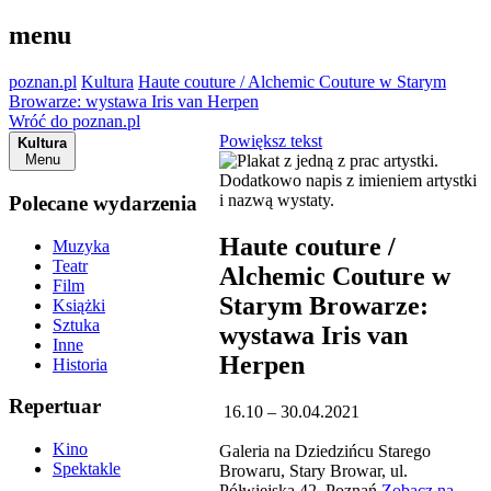
menu
poznan.pl
Kultura
Haute couture / Alchemic Couture w Starym
Browarze: wystawa Iris van Herpen
Wróć do poznan.pl
Powiększ tekst
Kultura
Menu
Polecane wydarzenia
Haute couture /
Muzyka
Teatr
Alchemic Couture w
Film
Starym Browarze:
Książki
Sztuka
wystawa Iris van
Inne
Herpen
Historia
Repertuar
16.10 – 30.04.2021
Kino
Galeria na Dziedzińcu Starego
Spektakle
Browaru, Stary Browar, ul.
Półwiejska 42, Poznań
Zobacz na