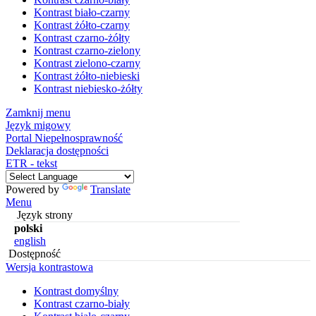
Kontrast biało-czarny
Kontrast żółto-czarny
Kontrast czarno-żółty
Kontrast czarno-zielony
Kontrast zielono-czarny
Kontrast żółto-niebieski
Kontrast niebiesko-żółty
Zamknij menu
Język migowy
Portal Niepełnosprawność
Deklaracja dostępności
ETR - tekst
Powered by
Translate
Menu
Język strony
polski
english
Dostępność
Wersja kontrastowa
Kontrast domyślny
Kontrast czarno-biały