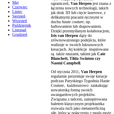
Maj
ograniczeń,
Van Herpen
jest znana z
Czerwiec
łączenia nowych technologii, takich
Lipiec
jak druk 3D lub cięcie laserowe, z
Sierpień
delikatnymi pracami ręcznymi w
Wrzesień
duchu
haute couture
, np.
Październik
haftowaniem lub drapowaniem.
Listopad
Dzięki przemyślanym kolaboracjom,
Grudzień
Iris van Herpen
dąży do
zrównoważonego podejścia, które
realizuje w swoich luksusowych
kreacjach. Jej kolekcje inspirowane
są także muzami, takimi jak
Cate
Blanchett, Tilda Swinton czy
Naomi Campbell
.
Od stycznia 2011,
Van Herpen
regularnie prezentuje swoje kreacje
podczas Paryskiego Tygodnia Haute
Couture, każdorazowo zaskakując
nowatorską formą swoich
awangardowych projektów.
Związana z tańcem, zainspirowana
baletem klasycznym projektantka
rozważa ruch jako metamorficzną
siłę, która w połączeniu z modą może