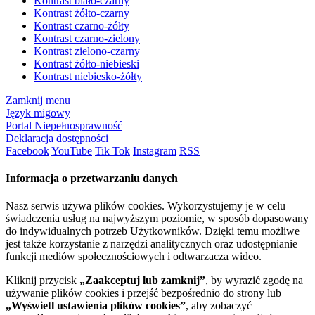
Kontrast biało-czarny
Kontrast żółto-czarny
Kontrast czarno-żółty
Kontrast czarno-zielony
Kontrast zielono-czarny
Kontrast żółto-niebieski
Kontrast niebiesko-żółty
Zamknij menu
Język migowy
Portal Niepełnosprawność
Deklaracja dostępności
Facebook
YouTube
Tik Tok
Instagram
RSS
Informacja o przetwarzaniu danych
Nasz serwis używa plików cookies. Wykorzystujemy je w celu
świadczenia usług na najwyższym poziomie, w sposób dopasowany
do indywidualnych potrzeb Użytkowników. Dzięki temu możliwe
jest także korzystanie z narzędzi analitycznych oraz udostępnianie
funkcji mediów społecznościowych i odtwarzacza wideo.
Kliknij przycisk
„Zaakceptuj lub zamknij”
, by wyrazić zgodę na
używanie plików cookies i przejść bezpośrednio do strony lub
„Wyświetl ustawienia plików cookies”
, aby zobaczyć