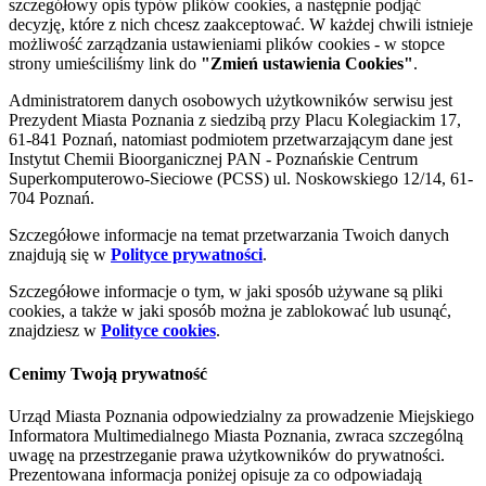
szczegółowy opis typów plików cookies, a następnie podjąć
decyzję, które z nich chcesz zaakceptować. W każdej chwili istnieje
możliwość zarządzania ustawieniami plików cookies - w stopce
strony umieściliśmy link do
"Zmień ustawienia Cookies"
.
Administratorem danych osobowych użytkowników serwisu jest
Prezydent Miasta Poznania z siedzibą przy Placu Kolegiackim 17,
61-841 Poznań, natomiast podmiotem przetwarzającym dane jest
Instytut Chemii Bioorganicznej PAN - Poznańskie Centrum
Superkomputerowo-Sieciowe (PCSS) ul. Noskowskiego 12/14, 61-
704 Poznań.
Szczegółowe informacje na temat przetwarzania Twoich danych
znajdują się w
Polityce prywatności
.
Szczegółowe informacje o tym, w jaki sposób używane są pliki
cookies, a także w jaki sposób można je zablokować lub usunąć,
znajdziesz w
Polityce cookies
.
Cenimy Twoją prywatność
Urząd Miasta Poznania odpowiedzialny za prowadzenie Miejskiego
Informatora Multimedialnego Miasta Poznania, zwraca szczególną
uwagę na przestrzeganie prawa użytkowników do prywatności.
Prezentowana informacja poniżej opisuje za co odpowiadają