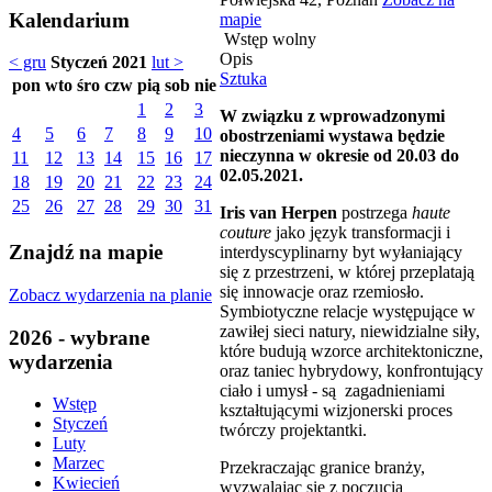
Kalendarium
mapie
Wstęp wolny
Opis
< gru
Styczeń 2021
lut >
Sztuka
pon
wto
śro
czw
pią
sob
nie
1
2
3
W związku z wprowadzonymi
4
5
6
7
8
9
10
obostrzeniami wystawa będzie
nieczynna w okresie od 20.03 do
11
12
13
14
15
16
17
02.05.2021.
18
19
20
21
22
23
24
25
26
27
28
29
30
31
Iris van Herpen
postrzega
haute
couture
jako język transformacji i
Znajdź na mapie
interdyscyplinarny byt wyłaniający
się z przestrzeni, w której przeplatają
się innowacje oraz rzemiosło.
Zobacz wydarzenia na planie
Symbiotyczne relacje występujące w
zawiłej sieci natury, niewidzialne siły,
2026 - wybrane
które budują wzorce architektoniczne,
wydarzenia
oraz taniec hybrydowy, konfrontujący
ciało i umysł - są zagadnieniami
Wstęp
kształtującymi wizjonerski proces
Styczeń
twórczy projektantki.
Luty
Marzec
Przekraczając granice branży,
Kwiecień
wyzwalając się z poczucia