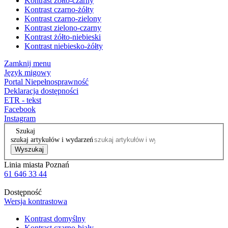
Kontrast żółto-czarny
Kontrast czarno-żółty
Kontrast czarno-zielony
Kontrast zielono-czarny
Kontrast żółto-niebieski
Kontrast niebiesko-żółty
Zamknij menu
Język migowy
Portal Niepełnosprawność
Deklaracja dostępności
ETR - tekst
Facebook
Instagram
Szukaj
szukaj artykułów i wydarzeń
Wyszukaj
Linia miasta Poznań
61 646 33 44
Dostępność
Wersja kontrastowa
Kontrast domyślny
Kontrast czarno-biały