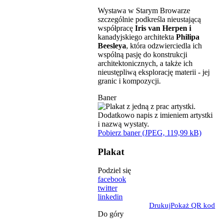
Wystawa w Starym Browarze
szczególnie podkreśla nieustającą
współpracę
Iris van Herpen i
kanadyjskiego architekta
Philipa
Beesleya
, która odzwierciedla ich
wspólną pasję do konstrukcji
architektonicznych, a także ich
nieustępliwą eksplorację materii - jej
granic i kompozycji.
Baner
Pobierz baner (JPEG, 119,99 kB)
Plakat
Podziel się
facebook
twitter
linkedin
Drukuj
Pokaż QR kod
Do góry