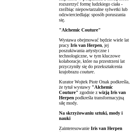
rozszerzyć formę ludzkiego ciała -
rzeźbiąc niepowtarzalne sylwetki lub
odzwierciedlając sposób poruszania
się.
"Alchemic Couture"
Wystawa obejmować będzie wiele lat
pracy
Iris van Herpen
, jej
poszukiwania artystyczne i
technologiczne, w tym kluczowe
kolaboracje, które na przestrzeni lat
przyczyniły się do przekształcenia
krajobrazu
couture
.
Kurator Wojtek Piotr Onak podkreśla,
że ​​tytuł wystawy
"Alchemic
Couture"
zgodnie z
wizją Iris van
Herpen
podkreśla transformacyjną
siłę mody.
Na skrzyżowaniu sztuki, mody i
nauki
Zainteresowanie
Iris van Herpen