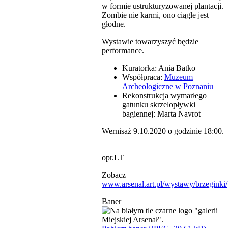
w formie ustrukturyzowanej plantacji.
Zombie nie karmi, ono ciągle jest
głodne.
Wystawie towarzyszyć będzie
performance.
Kuratorka: Ania Batko
Współpraca:
Muzeum
Archeologiczne w Poznaniu
Rekonstrukcja wymarłego
gatunku skrzelopływki
bagiennej: Marta Navrot
Wernisaż 9.10.2020 o godzinie 18:00.
_
opr.LT
Zobacz
www.arsenal.art.pl/wystawy/brzeginki/
Baner