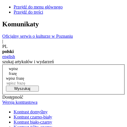
Przejdź do menu głównego
Przejdź do treści
Komunikaty
Oficjalny serwis o kulturze w Poznaniu
|
PL
polski
english
szukaj artykułów i wydarzeń
wpisz
frazę
wpisz frazę
Wyszukaj
Dostępność
Wersja kontrastowa
Kontrast domyślny
Kontrast czarno-biały
Kontrast biało-czarny