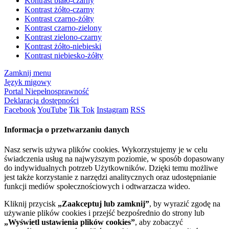
Kontrast biało-czarny
Kontrast żółto-czarny
Kontrast czarno-żółty
Kontrast czarno-zielony
Kontrast zielono-czarny
Kontrast żółto-niebieski
Kontrast niebiesko-żółty
Zamknij menu
Język migowy
Portal Niepełnosprawność
Deklaracja dostępności
Facebook
YouTube
Tik Tok
Instagram
RSS
Informacja o przetwarzaniu danych
Nasz serwis używa plików cookies. Wykorzystujemy je w celu
świadczenia usług na najwyższym poziomie, w sposób dopasowany
do indywidualnych potrzeb Użytkowników. Dzięki temu możliwe
jest także korzystanie z narzędzi analitycznych oraz udostępnianie
funkcji mediów społecznościowych i odtwarzacza wideo.
Kliknij przycisk
„Zaakceptuj lub zamknij”
, by wyrazić zgodę na
używanie plików cookies i przejść bezpośrednio do strony lub
„Wyświetl ustawienia plików cookies”
, aby zobaczyć