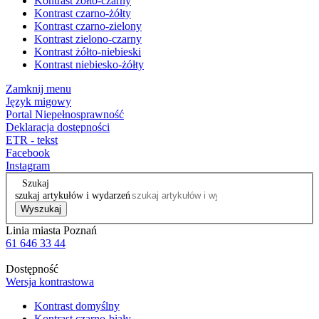
Kontrast żółto-czarny
Kontrast czarno-żółty
Kontrast czarno-zielony
Kontrast zielono-czarny
Kontrast żółto-niebieski
Kontrast niebiesko-żółty
Zamknij menu
Język migowy
Portal Niepełnosprawność
Deklaracja dostępności
ETR - tekst
Facebook
Instagram
Szukaj
szukaj artykułów i wydarzeń
Wyszukaj
Linia miasta Poznań
61 646 33 44
Dostępność
Wersja kontrastowa
Kontrast domyślny
Kontrast czarno-biały