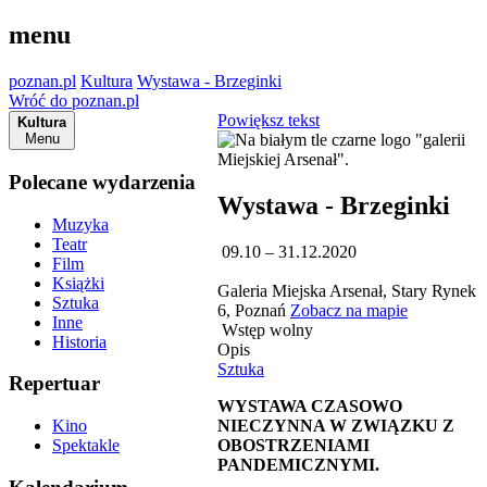
menu
poznan.pl
Kultura
Wystawa - Brzeginki
Wróć do poznan.pl
Powiększ tekst
Kultura
Menu
Polecane wydarzenia
Wystawa - Brzeginki
Muzyka
Teatr
09.10 – 31.12.2020
Film
Książki
Galeria Miejska Arsenał, Stary Rynek
Sztuka
6, Poznań
Zobacz na mapie
Inne
Wstęp wolny
Historia
Opis
Sztuka
Repertuar
WYSTAWA CZASOWO
NIECZYNNA W ZWIĄZKU Z
Kino
OBOSTRZENIAMI
Spektakle
PANDEMICZNYMI.