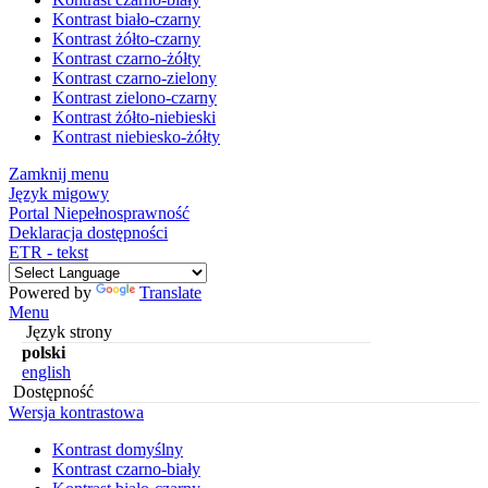
Kontrast biało-czarny
Kontrast żółto-czarny
Kontrast czarno-żółty
Kontrast czarno-zielony
Kontrast zielono-czarny
Kontrast żółto-niebieski
Kontrast niebiesko-żółty
Zamknij menu
Język migowy
Portal Niepełnosprawność
Deklaracja dostępności
ETR - tekst
Powered by
Translate
Menu
Język strony
polski
english
Dostępność
Wersja kontrastowa
Kontrast domyślny
Kontrast czarno-biały