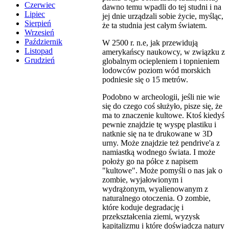
Czerwiec
dawno temu wpadli do tej studni i na
Lipiec
jej dnie urządzali sobie życie, myśląc,
Sierpień
że ta studnia jest całym światem.
Wrzesień
Październik
W 2500 r. n.e, jak przewidują
Listopad
amerykańscy naukowcy, w związku z
Grudzień
globalnym ociepleniem i topnieniem
lodowców poziom wód morskich
podniesie się o 15 metrów.
Podobno w archeologii, jeśli nie wie
się do czego coś służyło, pisze się, że
ma to znaczenie kultowe. Ktoś kiedyś
pewnie znajdzie tę wyspę plastiku i
natknie się na te drukowane w 3D
urny. Może znajdzie też pendrive'a z
namiastką wodnego świata. I może
położy go na półce z napisem
"kultowe". Może pomyśli o nas jak o
zombie, wyjałowionym i
wydrążonym, wyalienowanym z
naturalnego otoczenia. O zombie,
które koduje degradację i
przekształcenia ziemi, wyzysk
kapitalizmu i które doświadcza natury