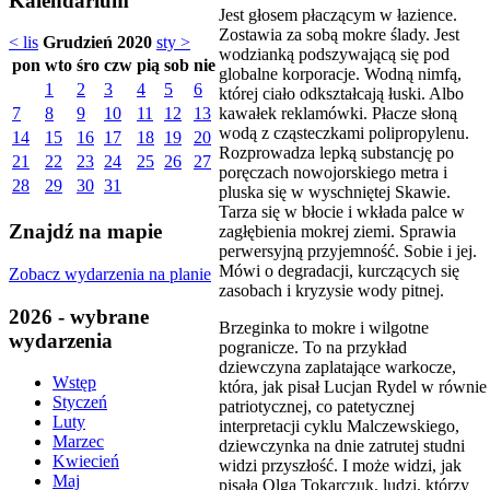
Kalendarium
Jest głosem płaczącym w łazience.
Zostawia za sobą mokre ślady. Jest
< lis
Grudzień 2020
sty >
wodzianką podszywającą się pod
pon
wto
śro
czw
pią
sob
nie
globalne korporacje. Wodną nimfą,
1
2
3
4
5
6
której ciało odkształcają łuski. Albo
kawałek reklamówki. Płacze słoną
7
8
9
10
11
12
13
wodą z cząsteczkami polipropylenu.
14
15
16
17
18
19
20
Rozprowadza lepką substancję po
21
22
23
24
25
26
27
poręczach nowojorskiego metra i
28
29
30
31
pluska się w wyschniętej Skawie.
Tarza się w błocie i wkłada palce w
Znajdź na mapie
zagłębienia mokrej ziemi. Sprawia
perwersyjną przyjemność. Sobie i jej.
Mówi o degradacji, kurczących się
Zobacz wydarzenia na planie
zasobach i kryzysie wody pitnej.
2026 - wybrane
Brzeginka to mokre i wilgotne
wydarzenia
pogranicze. To na przykład
dziewczyna zaplatające warkocze,
Wstęp
która, jak pisał Lucjan Rydel w równie
Styczeń
patriotycznej, co patetycznej
Luty
interpretacji cyklu Malczewskiego,
Marzec
dziewczynka na dnie zatrutej studni
Kwiecień
widzi przyszłość. I może widzi, jak
Maj
pisała Olga Tokarczuk, ludzi, którzy