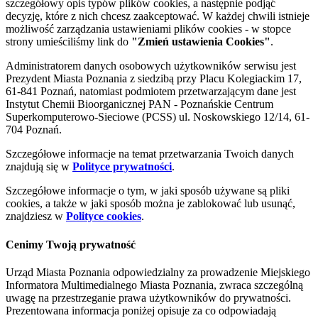
szczegółowy opis typów plików cookies, a następnie podjąć
decyzję, które z nich chcesz zaakceptować. W każdej chwili istnieje
możliwość zarządzania ustawieniami plików cookies - w stopce
strony umieściliśmy link do
"Zmień ustawienia Cookies"
.
Administratorem danych osobowych użytkowników serwisu jest
Prezydent Miasta Poznania z siedzibą przy Placu Kolegiackim 17,
61-841 Poznań, natomiast podmiotem przetwarzającym dane jest
Instytut Chemii Bioorganicznej PAN - Poznańskie Centrum
Superkomputerowo-Sieciowe (PCSS) ul. Noskowskiego 12/14, 61-
704 Poznań.
Szczegółowe informacje na temat przetwarzania Twoich danych
znajdują się w
Polityce prywatności
.
Szczegółowe informacje o tym, w jaki sposób używane są pliki
cookies, a także w jaki sposób można je zablokować lub usunąć,
znajdziesz w
Polityce cookies
.
Cenimy Twoją prywatność
Urząd Miasta Poznania odpowiedzialny za prowadzenie Miejskiego
Informatora Multimedialnego Miasta Poznania, zwraca szczególną
uwagę na przestrzeganie prawa użytkowników do prywatności.
Prezentowana informacja poniżej opisuje za co odpowiadają