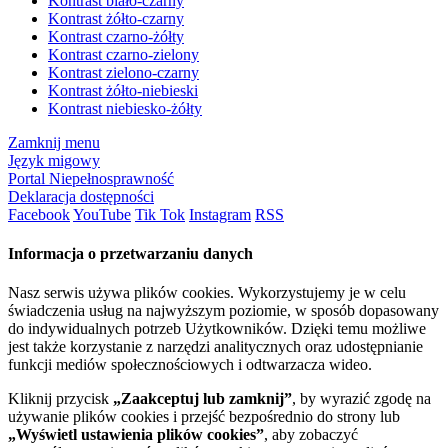
Kontrast biało-czarny
Kontrast żółto-czarny
Kontrast czarno-żółty
Kontrast czarno-zielony
Kontrast zielono-czarny
Kontrast żółto-niebieski
Kontrast niebiesko-żółty
Zamknij menu
Język migowy
Portal Niepełnosprawność
Deklaracja dostępności
Facebook
YouTube
Tik Tok
Instagram
RSS
Informacja o przetwarzaniu danych
Nasz serwis używa plików cookies. Wykorzystujemy je w celu
świadczenia usług na najwyższym poziomie, w sposób dopasowany
do indywidualnych potrzeb Użytkowników. Dzięki temu możliwe
jest także korzystanie z narzędzi analitycznych oraz udostępnianie
funkcji mediów społecznościowych i odtwarzacza wideo.
Kliknij przycisk
„Zaakceptuj lub zamknij”
, by wyrazić zgodę na
używanie plików cookies i przejść bezpośrednio do strony lub
„Wyświetl ustawienia plików cookies”
, aby zobaczyć