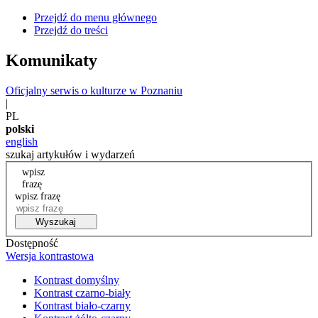
Przejdź do menu głównego
Przejdź do treści
Komunikaty
Oficjalny serwis o kulturze w Poznaniu
|
PL
polski
english
szukaj artykułów i wydarzeń
wpisz
frazę
wpisz frazę
Wyszukaj
Dostępność
Wersja kontrastowa
Kontrast domyślny
Kontrast czarno-biały
Kontrast biało-czarny