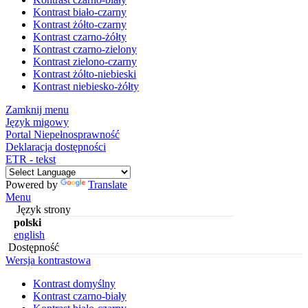
Kontrast biało-czarny
Kontrast żółto-czarny
Kontrast czarno-żółty
Kontrast czarno-zielony
Kontrast zielono-czarny
Kontrast żółto-niebieski
Kontrast niebiesko-żółty
Zamknij menu
Język migowy
Portal Niepełnosprawność
Deklaracja dostępności
ETR - tekst
Powered by
Translate
Menu
Język strony
polski
english
Dostępność
Wersja kontrastowa
Kontrast domyślny
Kontrast czarno-biały