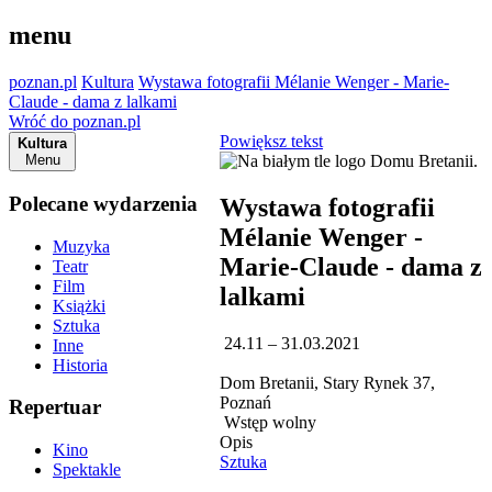
menu
poznan.pl
Kultura
Wystawa fotografii Mélanie Wenger - Marie-
Claude - dama z lalkami
Wróć do poznan.pl
Powiększ tekst
Kultura
Menu
Polecane wydarzenia
Wystawa fotografii
Mélanie Wenger -
Muzyka
Marie-Claude - dama z
Teatr
Film
lalkami
Książki
Sztuka
24.11 – 31.03.2021
Inne
Historia
Dom Bretanii, Stary Rynek 37,
Poznań
Repertuar
Wstęp wolny
Opis
Kino
Sztuka
Spektakle