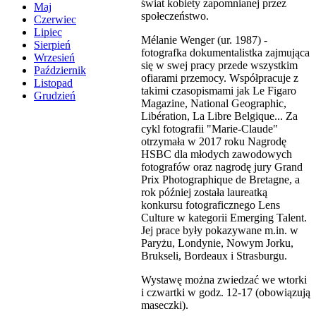
świat kobiety zapomnianej przez
Maj
społeczeństwo.
Czerwiec
Lipiec
Mélanie Wenger (ur. 1987) -
Sierpień
fotografka dokumentalistka zajmująca
Wrzesień
się w swej pracy przede wszystkim
Październik
ofiarami przemocy. Współpracuje z
Listopad
takimi czasopismami jak Le Figaro
Grudzień
Magazine, National Geographic,
Libération, La Libre Belgique... Za
cykl fotografii "Marie-Claude"
otrzymała w 2017 roku Nagrodę
HSBC dla młodych zawodowych
fotografów oraz nagrodę jury Grand
Prix Photographique de Bretagne, a
rok później została laureatką
konkursu fotograficznego Lens
Culture w kategorii Emerging Talent.
Jej prace były pokazywane m.in. w
Paryżu, Londynie, Nowym Jorku,
Brukseli, Bordeaux i Strasburgu.
Wystawę można zwiedzać we wtorki
i czwartki w godz. 12-17 (obowiązują
maseczki).