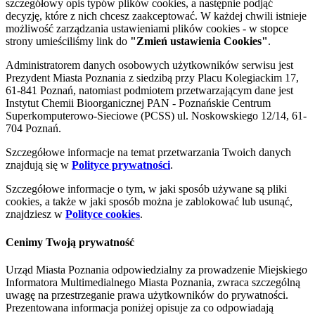
szczegółowy opis typów plików cookies, a następnie podjąć
decyzję, które z nich chcesz zaakceptować. W każdej chwili istnieje
możliwość zarządzania ustawieniami plików cookies - w stopce
strony umieściliśmy link do
"Zmień ustawienia Cookies"
.
Administratorem danych osobowych użytkowników serwisu jest
Prezydent Miasta Poznania z siedzibą przy Placu Kolegiackim 17,
61-841 Poznań, natomiast podmiotem przetwarzającym dane jest
Instytut Chemii Bioorganicznej PAN - Poznańskie Centrum
Superkomputerowo-Sieciowe (PCSS) ul. Noskowskiego 12/14, 61-
704 Poznań.
Szczegółowe informacje na temat przetwarzania Twoich danych
znajdują się w
Polityce prywatności
.
Szczegółowe informacje o tym, w jaki sposób używane są pliki
cookies, a także w jaki sposób można je zablokować lub usunąć,
znajdziesz w
Polityce cookies
.
Cenimy Twoją prywatność
Urząd Miasta Poznania odpowiedzialny za prowadzenie Miejskiego
Informatora Multimedialnego Miasta Poznania, zwraca szczególną
uwagę na przestrzeganie prawa użytkowników do prywatności.
Prezentowana informacja poniżej opisuje za co odpowiadają