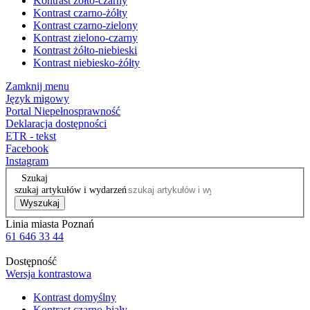
Kontrast żółto-czarny
Kontrast czarno-żółty
Kontrast czarno-zielony
Kontrast zielono-czarny
Kontrast żółto-niebieski
Kontrast niebiesko-żółty
Zamknij menu
Język migowy
Portal Niepełnosprawność
Deklaracja dostępności
ETR - tekst
Facebook
Instagram
Szukaj
szukaj artykułów i wydarzeń
Wyszukaj
Linia miasta Poznań
61 646 33 44
Dostępność
Wersja kontrastowa
Kontrast domyślny
Kontrast czarno-biały