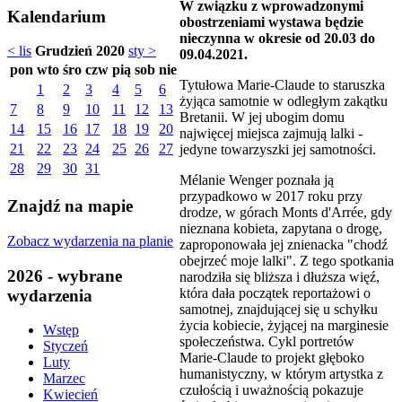
W związku z wprowadzonymi
Kalendarium
obostrzeniami wystawa będzie
nieczynna w okresie od 20.03 do
< lis
Grudzień 2020
sty >
09.04.2021.
pon
wto
śro
czw
pią
sob
nie
Tytułowa Marie-Claude to staruszka
1
2
3
4
5
6
żyjąca samotnie w odległym zakątku
7
8
9
10
11
12
13
Bretanii. W jej ubogim domu
14
15
16
17
18
19
20
najwięcej miejsca zajmują lalki -
21
22
23
24
25
26
27
jedyne towarzyszki jej samotności.
28
29
30
31
Mélanie Wenger poznała ją
przypadkowo w 2017 roku przy
Znajdź na mapie
drodze, w górach Monts d'Arrée, gdy
nieznana kobieta, zapytana o drogę,
Zobacz wydarzenia na planie
zaproponowała jej znienacka "chodź
obejrzeć moje lalki". Z tego spotkania
2026 - wybrane
narodziła się bliższa i dłuższa więź,
która dała początek reportażowi o
wydarzenia
samotnej, znajdującej się u schyłku
życia kobiecie, żyjącej na marginesie
Wstęp
społeczeństwa. Cykl portretów
Styczeń
Marie-Claude to projekt głęboko
Luty
humanistyczny, w którym artystka z
Marzec
czułością i uważnością pokazuje
Kwiecień