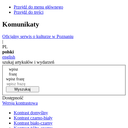
Przejdź do menu głównego
Przejdź do treści
Komunikaty
Oficjalny serwis o kulturze w Poznaniu
|
PL
polski
english
szukaj artykułów i wydarzeń
wpisz
frazę
wpisz frazę
Wyszukaj
Dostępność
Wersja kontrastowa
Kontrast domyślny
Kontrast czarno-biały
Kontrast biało-czarny