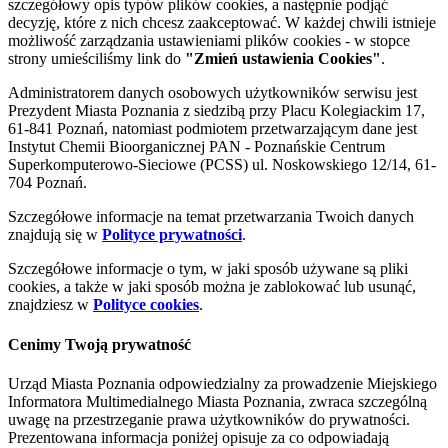
szczegółowy opis typów plików cookies, a następnie podjąć
decyzję, które z nich chcesz zaakceptować. W każdej chwili istnieje
możliwość zarządzania ustawieniami plików cookies - w stopce
strony umieściliśmy link do
"Zmień ustawienia Cookies"
.
Administratorem danych osobowych użytkowników serwisu jest
Prezydent Miasta Poznania z siedzibą przy Placu Kolegiackim 17,
61-841 Poznań, natomiast podmiotem przetwarzającym dane jest
Instytut Chemii Bioorganicznej PAN - Poznańskie Centrum
Superkomputerowo-Sieciowe (PCSS) ul. Noskowskiego 12/14, 61-
704 Poznań.
Szczegółowe informacje na temat przetwarzania Twoich danych
znajdują się w
Polityce prywatności
.
Szczegółowe informacje o tym, w jaki sposób używane są pliki
cookies, a także w jaki sposób można je zablokować lub usunąć,
znajdziesz w
Polityce cookies
.
Cenimy Twoją prywatność
Urząd Miasta Poznania odpowiedzialny za prowadzenie Miejskiego
Informatora Multimedialnego Miasta Poznania, zwraca szczególną
uwagę na przestrzeganie prawa użytkowników do prywatności.
Prezentowana informacja poniżej opisuje za co odpowiadają