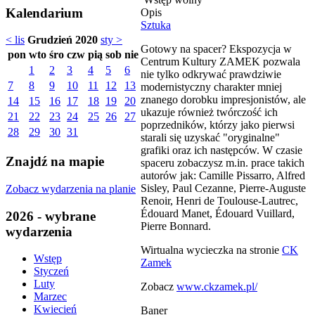
Kalendarium
Opis
Sztuka
< lis
Grudzień 2020
sty >
Gotowy na spacer? Ekspozycja w
pon
wto
śro
czw
pią
sob
nie
Centrum Kultury ZAMEK pozwala
1
2
3
4
5
6
nie tylko odkrywać prawdziwie
7
8
9
10
11
12
13
modernistyczny charakter mniej
znanego dorobku impresjonistów, ale
14
15
16
17
18
19
20
ukazuje również twórczość ich
21
22
23
24
25
26
27
poprzedników, którzy jako pierwsi
28
29
30
31
starali się uzyskać "oryginalne"
grafiki oraz ich następców. W czasie
Znajdź na mapie
spaceru zobaczysz m.in. prace takich
autorów jak: Camille Pissarro, Alfred
Sisley, Paul Cezanne, Pierre-Auguste
Zobacz wydarzenia na planie
Renoir, Henri de Toulouse-Lautrec,
Édouard Manet, Édouard Vuillard,
2026 - wybrane
Pierre Bonnard.
wydarzenia
Wirtualna wycieczka na stronie
CK
Wstęp
Zamek
Styczeń
Luty
Zobacz
www.ckzamek.pl/
Marzec
Kwiecień
Baner