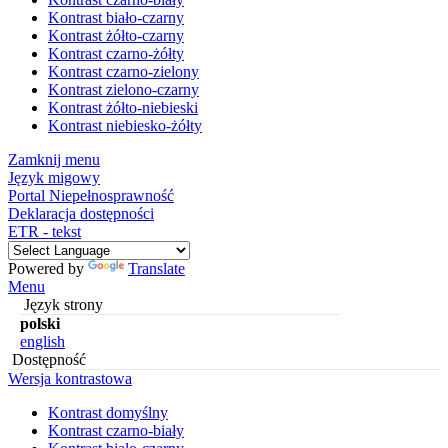
Kontrast biało-czarny
Kontrast żółto-czarny
Kontrast czarno-żółty
Kontrast czarno-zielony
Kontrast zielono-czarny
Kontrast żółto-niebieski
Kontrast niebiesko-żółty
Zamknij menu
Język migowy
Portal Niepełnosprawność
Deklaracja dostępności
ETR - tekst
Powered by
Translate
Menu
Język strony
polski
english
Dostępność
Wersja kontrastowa
Kontrast domyślny
Kontrast czarno-biały