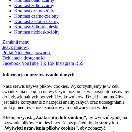
Kontrast biało-czarny
Kontrast żółto-czarny
Kontrast czarno-żółty
Kontrast czarno-zielony
Kontrast zielono-czarny
Kontrast żółto-niebieski
Kontrast niebiesko-żółty
Zamknij menu
Język migowy
Portal Niepełnosprawność
Deklaracja dostępności
Facebook
YouTube
Tik Tok
Instagram
RSS
Informacja o przetwarzaniu danych
Nasz serwis używa plików cookies. Wykorzystujemy je w celu
świadczenia usług na najwyższym poziomie, w sposób dopasowany
do indywidualnych potrzeb Użytkowników. Dzięki temu możliwe
jest także korzystanie z narzędzi analitycznych oraz udostępnianie
funkcji mediów społecznościowych i odtwarzacza wideo.
Kliknij przycisk
„Zaakceptuj lub zamknij”
, by wyrazić zgodę na
używanie plików cookies i przejść bezpośrednio do strony lub
„Wyświetl ustawienia plików cookies”
, aby zobaczyć