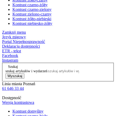
Kontrast żółto-czarny
Kontrast czarno-żółty
Kontrast czarno-zielony
Kontrast zielono-czarny
Kontrast żółto-niebieski
Kontrast niebiesko-żółty
Zamknij menu
Język migowy
Portal Niepełnosprawność
Deklaracja dostępności
ETR - tekst
Facebook
Instagram
Szukaj
szukaj artykułów i wydarzeń
Wyszukaj
Linia miasta Poznań
61 646 33 44
Dostępność
Wersja kontrastowa
Kontrast domyślny
Kontrast czarno-biały