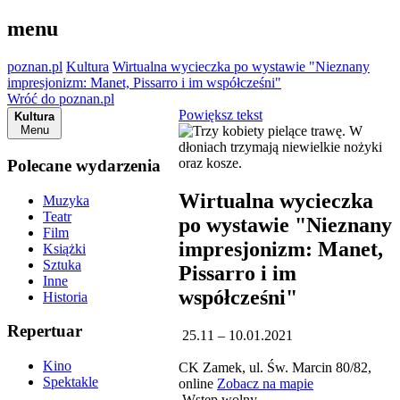
menu
poznan.pl
Kultura
Wirtualna wycieczka po wystawie "Nieznany
impresjonizm: Manet, Pissarro i im współcześni"
Wróć do poznan.pl
Powiększ tekst
Kultura
Menu
Polecane wydarzenia
Wirtualna wycieczka
Muzyka
Teatr
po wystawie "Nieznany
Film
impresjonizm: Manet,
Książki
Sztuka
Pissarro i im
Inne
współcześni"
Historia
Repertuar
25.11 – 10.01.2021
Kino
CK Zamek, ul. Św. Marcin 80/82,
Spektakle
online
Zobacz na mapie
Wstęp wolny