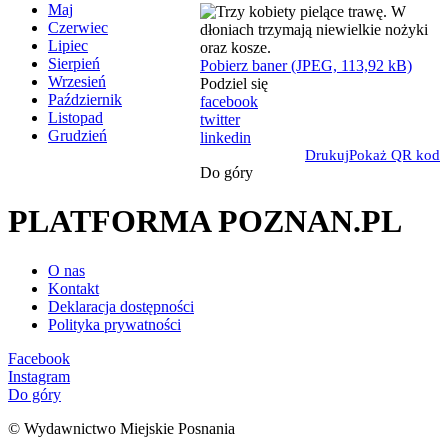
Maj
Czerwiec
Lipiec
Sierpień
Pobierz baner (JPEG, 113,92 kB)
Wrzesień
Podziel się
Październik
facebook
Listopad
twitter
Grudzień
linkedin
Drukuj
Pokaż QR kod
Do góry
PLATFORMA POZNAN.PL
O nas
Kontakt
Deklaracja dostępności
Polityka prywatności
Facebook
Instagram
Do góry
© Wydawnictwo Miejskie Posnania