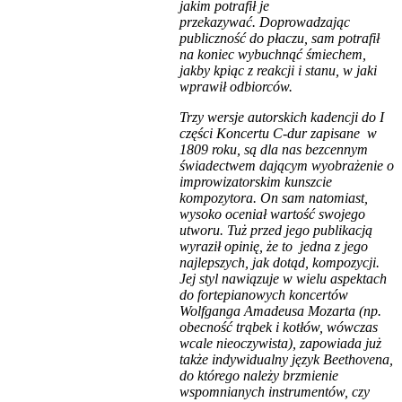
jakim potrafił je
przekazywać. Doprowadzając
publiczność do płaczu, sam potrafił
na koniec wybuchnąć śmiechem,
jakby kpiąc z reakcji i stanu, w jaki
wprawił odbiorców.
Trzy wersje autorskich kadencji do I
części Koncertu C-dur zapisane w
1809 roku, są dla nas bezcennym
świadectwem dającym wyobrażenie o
improwizatorskim kunszcie
kompozytora. On sam natomiast,
wysoko oceniał wartość swojego
utworu. Tuż przed jego publikacją
wyraził opinię, że to jedna z jego
najlepszych, jak dotąd, kompozycji.
Jej styl nawiązuje w wielu aspektach
do fortepianowych koncertów
Wolfganga Amadeusa Mozarta (np.
obecność trąbek i kotłów, wówczas
wcale nieoczywista), zapowiada już
także indywidualny język Beethovena,
do którego należy brzmienie
wspomnianych instrumentów, czy