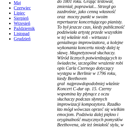
do 1801 roku. Grając testował,
Maj
zmieniał, poprawiał... Strzegł go
Czerwiec
zazdrośnie, jako cenną własność
Lipiec
oraz mocny punkt w swoim
Sierpień
repertuarze koncertującego pianisty.
Wrzesień
To był jeszcze czas, kiedy publiczność
Październik
podziwiała artystę przede wszystkim
Listopad
w tej właśnie roli - wirtuoza i
Grudzień
genialnego improwizatora, a kolejne
wykonania koncertu niosły dalej tę
sławę. Magnetyzował słuchaczy.
Wśród licznych potwierdzających to
świadectw, szczególne wrażenie robi
opis Carla Czernego dotyczący
występu w Berlinie w 1796 roku,
kiedy Beethoven
grał najprawdopodobniej właśnie
Koncert C-dur op. 15. Czerny
wspomina łzy płynące z oczu
słuchaczy podczas słynnych
improwizacji kompozytora. Rzadko
kto mógł wówczas oprzeć się wielkim
emocjom. Podziwia dalej piękno i
oryginalność muzycznych pomysłów
Beethovena, ale też śmiałość stylu, w