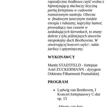
rapsodyczna środkowa część wolna z
hipnotyzującą słuchaczy liryczną
partią fortepianu w cudownie
rozmarzonym nastroju. Obecna
w finałowym tanecznym rondzie
energia i rubaszny, kapryśny humor,
prowadzący nas czasem w
zaskakujących kierunkach, to znany
dobrze z tylu późniejszych utworów
niespokojny duch Beethovena. W
otwierającej koncert części - także
żarliwy i optymistyczny.
WYKONAWCY
Martin STADTFELD - fortepian
Ariel ZUCKERMANN - dyrygent
Orkiestra Filharmonii Poznańskiej
PROGRAM
Ludwig van Beethoven, I
Koncert fortepianowy C-dur
op. 15
Allegro con brio