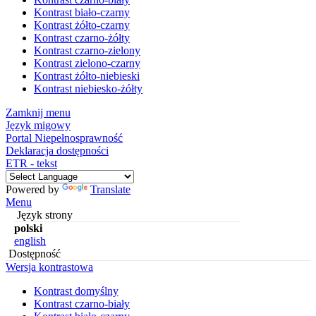
Kontrast biało-czarny
Kontrast żółto-czarny
Kontrast czarno-żółty
Kontrast czarno-zielony
Kontrast zielono-czarny
Kontrast żółto-niebieski
Kontrast niebiesko-żółty
Zamknij menu
Język migowy
Portal Niepełnosprawność
Deklaracja dostępności
ETR - tekst
Powered by
Translate
Menu
Język strony
polski
english
Dostępność
Wersja kontrastowa
Kontrast domyślny
Kontrast czarno-biały