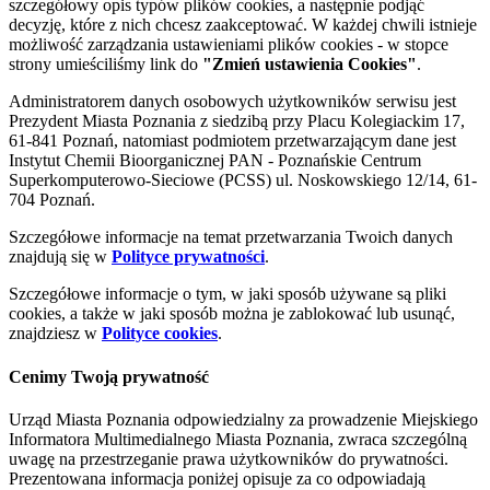
szczegółowy opis typów plików cookies, a następnie podjąć
decyzję, które z nich chcesz zaakceptować. W każdej chwili istnieje
możliwość zarządzania ustawieniami plików cookies - w stopce
strony umieściliśmy link do
"Zmień ustawienia Cookies"
.
Administratorem danych osobowych użytkowników serwisu jest
Prezydent Miasta Poznania z siedzibą przy Placu Kolegiackim 17,
61-841 Poznań, natomiast podmiotem przetwarzającym dane jest
Instytut Chemii Bioorganicznej PAN - Poznańskie Centrum
Superkomputerowo-Sieciowe (PCSS) ul. Noskowskiego 12/14, 61-
704 Poznań.
Szczegółowe informacje na temat przetwarzania Twoich danych
znajdują się w
Polityce prywatności
.
Szczegółowe informacje o tym, w jaki sposób używane są pliki
cookies, a także w jaki sposób można je zablokować lub usunąć,
znajdziesz w
Polityce cookies
.
Cenimy Twoją prywatność
Urząd Miasta Poznania odpowiedzialny za prowadzenie Miejskiego
Informatora Multimedialnego Miasta Poznania, zwraca szczególną
uwagę na przestrzeganie prawa użytkowników do prywatności.
Prezentowana informacja poniżej opisuje za co odpowiadają