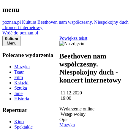
menu
poznan.pl
Kultura
Beethoven nam współczesny. Niespokojny duch
- koncert internetowy
Wróć do poznan.pl
Powiększ tekst
Kultura
Menu
Polecane wydarzenia
Beethoven nam
współczesny.
Muzyka
Niespokojny duch -
Teatr
Film
koncert internetowy
Książki
Sztuka
11.12.2020
Inne
19:00
Historia
Wydarzenie online
Repertuar
Wstęp wolny
Opis
Kino
Muzyka
Spektakle