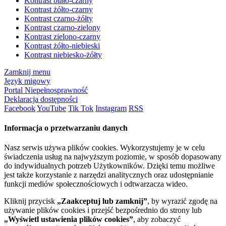
Kontrast biało-czarny
Kontrast żółto-czarny
Kontrast czarno-żółty
Kontrast czarno-zielony
Kontrast zielono-czarny
Kontrast żółto-niebieski
Kontrast niebiesko-żółty
Zamknij menu
Język migowy
Portal Niepełnosprawność
Deklaracja dostępności
Facebook
YouTube
Tik Tok
Instagram
RSS
Informacja o przetwarzaniu danych
Nasz serwis używa plików cookies. Wykorzystujemy je w celu
świadczenia usług na najwyższym poziomie, w sposób dopasowany
do indywidualnych potrzeb Użytkowników. Dzięki temu możliwe
jest także korzystanie z narzędzi analitycznych oraz udostępnianie
funkcji mediów społecznościowych i odtwarzacza wideo.
Kliknij przycisk
„Zaakceptuj lub zamknij”
, by wyrazić zgodę na
używanie plików cookies i przejść bezpośrednio do strony lub
„Wyświetl ustawienia plików cookies”
, aby zobaczyć