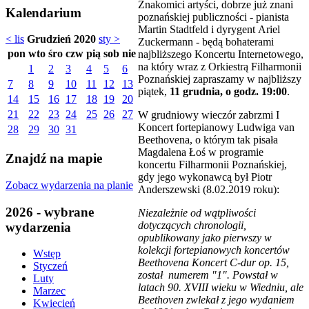
Znakomici artyści, dobrze już znani
Kalendarium
poznańskiej publiczności - pianista
Martin Stadtfeld i dyrygent Ariel
< lis
Grudzień 2020
sty >
Zuckermann - będą bohaterami
pon
wto
śro
czw
pią
sob
nie
najbliższego Koncertu Internetowego,
na który wraz z Orkiestrą Filharmonii
1
2
3
4
5
6
Poznańskiej zapraszamy w najbliższy
7
8
9
10
11
12
13
piątek,
11 grudnia, o godz. 19:00
.
14
15
16
17
18
19
20
21
22
23
24
25
26
27
W grudniowy wieczór zabrzmi I
Koncert fortepianowy Ludwiga van
28
29
30
31
Beethovena, o którym tak pisała
Magdalena Łoś w programie
Znajdź na mapie
koncertu Filharmonii Poznańskiej,
gdy jego wykonawcą był Piotr
Zobacz wydarzenia na planie
Anderszewski (8.02.2019 roku):
2026 - wybrane
Niezależnie od wątpliwości
dotyczących chronologii,
wydarzenia
opublikowany jako pierwszy w
kolekcji fortepianowych koncertów
Wstęp
Beethovena Koncert C-dur op. 15,
Styczeń
został numerem "1". Powstał w
Luty
latach 90. XVIII wieku w Wiedniu, ale
Marzec
Beethoven zwlekał z jego wydaniem
Kwiecień