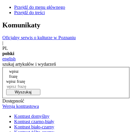
Przejdź do menu głównego
Przejdź do treści
Komunikaty
Oficjalny serwis o kulturze w Poznaniu
|
PL
polski
english
szukaj artykułów i wydarzeń
wpisz
frazę
wpisz frazę
Wyszukaj
Dostępność
Wersja kontrastowa
Kontrast domyślny
Kontrast czarno-biały
Kontrast biało-czarny