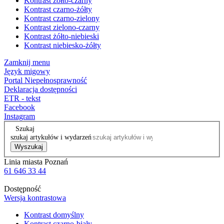
Kontrast żółto-czarny
Kontrast czarno-żółty
Kontrast czarno-zielony
Kontrast zielono-czarny
Kontrast żółto-niebieski
Kontrast niebiesko-żółty
Zamknij menu
Język migowy
Portal Niepełnosprawność
Deklaracja dostępności
ETR - tekst
Facebook
Instagram
Szukaj
szukaj artykułów i wydarzeń
Wyszukaj
Linia miasta Poznań
61 646 33 44
Dostępność
Wersja kontrastowa
Kontrast domyślny
Kontrast czarno-biały