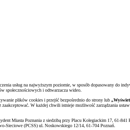
dczenia usług na najwyższym poziomie, w sposób dopasowany do indy
diów społecznościowych i odtwarzacza wideo.
żywanie plików cookies i przejść bezpośrednio do strony lub
„Wyświetl
sz zaakceptować. W każdej chwili istnieje możliwość zarządzania ustaw
ent Miasta Poznania z siedzibą przy Placu Kolegiackim 17, 61-841 P
o-Sieciowe (PCSS) ul. Noskowskiego 12/14, 61-704 Poznań.