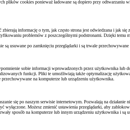
ych plików cookies ponieważ ładowane są dopiero przy odtwarzaniu wid
ierają informację o tym, jak często strona jest odwiedzana i jak się z 
ntyfikowaniu problemów z poszczególnymi podstronami. Dzięki temu mo
 nie są usuwane po zamknięciu przeglądarki i są trwale przechowywane
rzypomnienie sobie informacji wprowadzonych przez użytkownika lub 
nalizowanych funkcji. Pliki te umożliwiają także optymalizację użytko
ale przechowywane na komputerze lub urządzeniu użytkownika.
szanie się po naszym serwisie internetowym. Pozwalają na działanie ni
yć wyłączone. Możesz zmienić ustawienia przeglądarki, aby zablokować
trwały sposób na komputerze lub innym urządzeniu użytkownika i są u