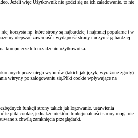
eo. Jeżeli więc Użytkownik nie godzi się na ich załadowanie, to nie
niej korzysta np. które strony są najbardziej i najmniej popularne i w
żemy ulepszać zawartość i wydajność strony i uczynić ją bardziej
 na komputerze lub urządzeniu użytkownika.
dokonanych przez niego wyborów (takich jak język, wyrażone zgody)
wania witryny po zalogowaniu się.Pliki cookie wpływające na
ezbędnych funkcji strony takich jak logowanie, ustawienia
 te pliki cookie, jednakże niektóre funkcjonalności strony mogą nie
suwane z chwilą zamknięcia przeglądarki.