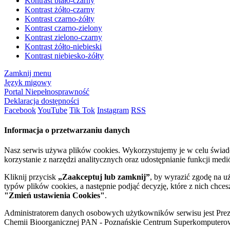
Kontrast biało-czarny
Kontrast żółto-czarny
Kontrast czarno-żółty
Kontrast czarno-zielony
Kontrast zielono-czarny
Kontrast żółto-niebieski
Kontrast niebiesko-żółty
Zamknij menu
Język migowy
Portal Niepełnosprawność
Deklaracja dostępności
Facebook
YouTube
Tik Tok
Instagram
RSS
Informacja o przetwarzaniu danych
Nasz serwis używa plików cookies. Wykorzystujemy je w celu świa
korzystanie z narzędzi analitycznych oraz udostępnianie funkcji me
Kliknij przycisk
„Zaakceptuj lub zamknij”
, by wyrazić zgodę na u
typów plików cookies, a następnie podjąć decyzję, które z nich chce
"Zmień ustawienia Cookies"
.
Administratorem danych osobowych użytkowników serwisu jest Prezyd
Chemii Bioorganicznej PAN - Poznańskie Centrum Superkomputerow