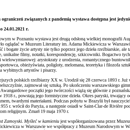
ograniczeń związanych z pandemią wystawa dostępna jest jedynie
o 24.01.2021 r.
m w Poznaniu wystawa jest drugą odsłoną wielkiej monografii Aug
było oglądać w Muzeum Literatury im. Adama Mickiewicza w Warszawie
i bogate życie artysty nie tylko poprzez jego dzieła rzeźbiarskie, ale
ie, unikalne filmy, notatki, korespondencję, szkicowniki. Bogactwo ty
 i wielowymiarowej: arystokraty z urodzenia, romantycznego buntownik
 sportowca, obieżyświata, poligloty, melomana, teoretyka i filozofa sz
la wybitnych artystów i pisarzy.
szych polskich rzeźbiarzy XX w. Urodził się 28 czerwca 1893 r. Już w
elszczyźnie, zajmował się sztuką. Po ukończeniu warszawskiego gimna
o. Awangardowe początki jego twórczości wiążą się głównie z poznańsk
 1918 r., powstają jego formistyczne dzieła. Okres paryski, trwający o
lizmem, twardymi materiałami. Podczas pobytu w Brazylii był nauczyciel
55 r. wrócił do Paryża, a następnie osiadł w Saint-Clar-de Rivière p
tom religijnym. Zmarł 19 maja 1970 r.
st Zamoyski. Myśleć w kamieniu
jest współorganizowana przez Muze
 Mickiewicza w Warszawie we współpracy z Muzeum Narodowym w