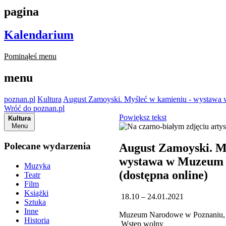
pagina
Kalendarium
Pominąłeś menu
menu
poznan.pl
Kultura
August Zamoyski. Myśleć w kamieniu - wystawa
Wróć do poznan.pl
Powiększ tekst
Kultura
Menu
Polecane wydarzenia
August Zamoyski. M
wystawa w Muzeum
Muzyka
(dostępna online)
Teatr
Film
Książki
18.10 – 24.01.2021
Sztuka
Inne
Muzeum Narodowe w Poznaniu, 
Historia
Wstęp wolny