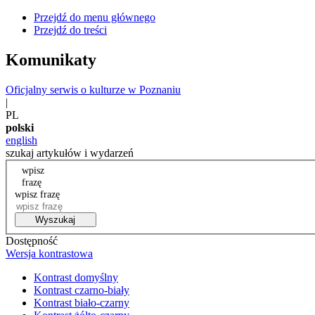
Przejdź do menu głównego
Przejdź do treści
Komunikaty
Oficjalny serwis o kulturze w Poznaniu
|
PL
polski
english
szukaj artykułów i wydarzeń
wpisz
frazę
wpisz frazę
Wyszukaj
Dostępność
Wersja kontrastowa
Kontrast domyślny
Kontrast czarno-biały
Kontrast biało-czarny