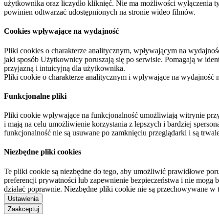
użytkownika oraz liczydło kliknięć. Nie ma możliwości wyłączenia t
powinien odtwarzać udostępnionych na stronie wideo filmów.
Cookies wpływające na wydajność
Pliki cookies o charakterze analitycznym, wpływającym na wydajność zb
jaki sposób Użytkownicy poruszają się po serwisie. Pomagają w ide
przyjazną i intuicyjną dla użytkownika.
Pliki cookie o charakterze analitycznym i wpływające na wydajność
Funkcjonalne pliki
Pliki cookie wpływające na funkcjonalność umożliwiają witrynie p
i mają na celu umożliwienie korzystania z lepszych i bardziej sperso
funkcjonalność nie są usuwane po zamknięciu przeglądarki i są trw
Niezbędne pliki cookies
Te pliki cookie są niezbędne do tego, aby umożliwić prawidłowe poru
preferencji prywatności lub zapewnienie bezpieczeństwa i nie mogą b
działać poprawnie. Niezbędne pliki cookie nie są przechowywane w 
Ustawienia
Zaakceptuj