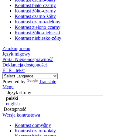
Kontrast biało-czarny
Kontrast żółto-czarny
Kontrast czarno-żółty
Kontrast czarno-zielony
Kontrast zielono-czarny
Kontrast żółto-niebieski
Kontrast niebiesko-żółty
Zamknij menu
Język migowy
Portal Niepełnosprawność
Deklaracja dostępności
ETR - tekst
Powered by
Translate
Menu
Język strony
polski
english
Dostępność
Wersja kontrastowa
Kontrast domyślny
Kontrast czarno-biały