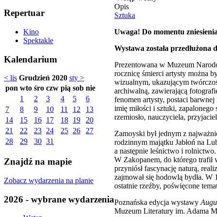
Opis
Repertuar
Sztuka
Uwaga! Do momentu zniesienia 
Kino
Spektakle
Wystawa została przedłużona d
Kalendarium
Prezentowana w Muzeum Narodowy
rocznicę śmierci artysty można 
< lis
Grudzień 2020
sty >
wizualnym, ukazującym twórczość 
pon
wto
śro
czw
pią
sob
nie
archiwalną, zawierającą fotograf
1
2
3
4
5
6
fenomen artysty, postaci barwnej
imię miłości i sztuki, zapalonego
7
8
9
10
11
12
13
rzemiosło, nauczyciela, przyjacie
14
15
16
17
18
19
20
21
22
23
24
25
26
27
Zamoyski był jednym z najważniej
28
29
30
31
rodzinnym majątku Jabłoń na Lub
a następnie leśnictwo i rolnictw
W Zakopanem, do którego trafił w
Znajdź na mapie
przyniósł fascynację naturą, rea
zajmował się hodowlą bydła. W 19
Zobacz wydarzenia na planie
ostatnie rzeźby, poświęcone tema
2026 - wybrane wydarzenia
Poznańska edycja wystawy
Augu
Muzeum Literatury im. Adama