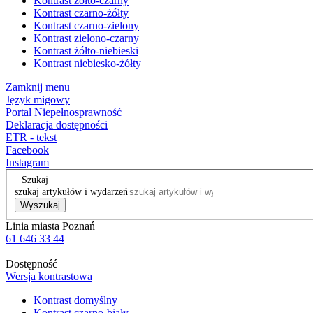
Kontrast żółto-czarny
Kontrast czarno-żółty
Kontrast czarno-zielony
Kontrast zielono-czarny
Kontrast żółto-niebieski
Kontrast niebiesko-żółty
Zamknij menu
Język migowy
Portal Niepełnosprawność
Deklaracja dostępności
ETR - tekst
Facebook
Instagram
Szukaj
szukaj artykułów i wydarzeń
Wyszukaj
Linia miasta Poznań
61 646 33 44
Dostępność
Wersja kontrastowa
Kontrast domyślny
Kontrast czarno-biały