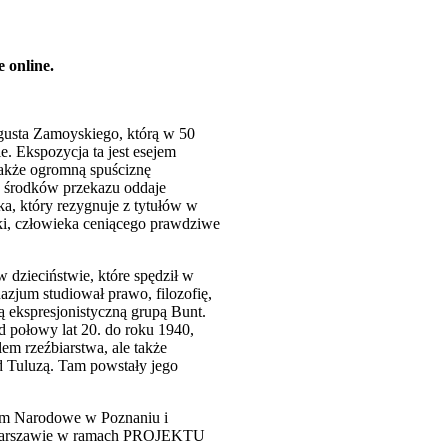
 online.
usta Zamoyskiego, którą w 50
. Ekspozycja ta jest esejem
 także ogromną spuściznę
ch środków przekazu oddaje
a, który rezygnuje z tytułów w
tuki, człowieka ceniącego prawdziwe
 dzieciństwie, które spędził w
zjum studiował prawo, filozofię,
ą ekspresjonistyczną grupą Bunt.
d połowy lat 20. do roku 1940,
em rzeźbiarstwa, ale także
od Tuluzą. Tam powstały jego
um Narodowe w Poznaniu i
 Warszawie w ramach PROJEKTU