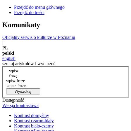
Przejdź do menu głównego
Przejdź do treści
Komunikaty
Oficjalny serwis o kulturze w Poznaniu
|
PL
polski
english
szukaj artykułów i wydarzeń
wpisz
frazę
wpisz frazę
Wyszukaj
Dostępność
Wersja kontrastowa
Kontrast domyślny
Kontrast czarno-biały
Kontrast biało-czarny