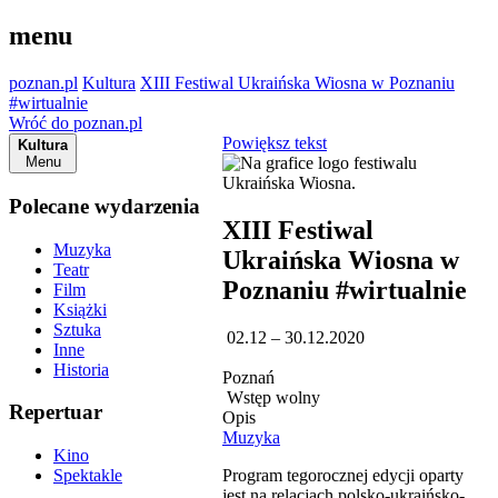
menu
poznan.pl
Kultura
XIII Festiwal Ukraińska Wiosna w Poznaniu
#wirtualnie
Wróć do poznan.pl
Powiększ tekst
Kultura
Menu
Polecane wydarzenia
XIII Festiwal
Muzyka
Ukraińska Wiosna w
Teatr
Poznaniu #wirtualnie
Film
Książki
Sztuka
02.12 – 30.12.2020
Inne
Historia
Poznań
Wstęp wolny
Repertuar
Opis
Muzyka
Kino
Program tegorocznej edycji oparty
Spektakle
jest na relacjach polsko-ukraińsko-