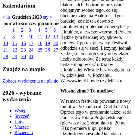
białoruskich, bo trudno pozostać
Kalendarium
obojętnym wobec tego, co się
obecnie dzieje na Białorusi. Tym
< lis
Grudzień 2020
sty >
bardziej, że nie tak dawno z
pon
wto
śro
czw
pią
sob
nie
podobnymi problemami mierzyli się
1
2
3
4
5
6
Ukraińcy, a jeszcze wcześniej Polacy.
7
8
9
10
11
12
13
Będzie tym bardziej wyjątkowo,
ponieważ po raz pierwszy Festiwal
14
15
16
17
18
19
20
odbędzie się w sieci. Liczymy jednak,
21
22
23
24
25
26
27
że dzięki temu dotrzemy do większej
28
29
30
31
liczby odbiorców. Że teraz każdy
będzie mógł wziąć udział w
Znajdź na mapie
Ukraińskiej Wiośnie bez względu na
to, gdzie jest - w Poznaniu,
Warszawie, Kijowie czy Mińsku.
Zobacz wydarzenia na planie
Wiosna zimą? To możliwe!
2026 - wybrane
wydarzenia
W ramach festiwalu powstanie nowy
mural w Poznaniu (ul. Grobla 27A).
Wstęp
Oprócz tego w programie także: seria
Styczeń
podcastów Piotra Pogorzelskiego
Luty
(pierwszy już 2 grudnia o g. 20 na
Marzec
FB); premiera klipu polsko-
Kwiecień
ukraińskiego zespołu Dagadana