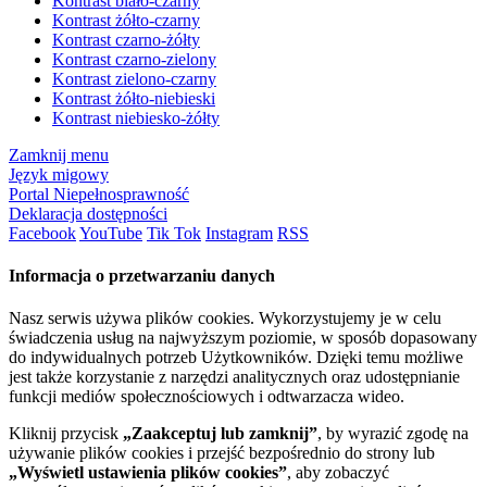
Kontrast biało-czarny
Kontrast żółto-czarny
Kontrast czarno-żółty
Kontrast czarno-zielony
Kontrast zielono-czarny
Kontrast żółto-niebieski
Kontrast niebiesko-żółty
Zamknij menu
Język migowy
Portal Niepełnosprawność
Deklaracja dostępności
Facebook
YouTube
Tik Tok
Instagram
RSS
Informacja o przetwarzaniu danych
Nasz serwis używa plików cookies. Wykorzystujemy je w celu
świadczenia usług na najwyższym poziomie, w sposób dopasowany
do indywidualnych potrzeb Użytkowników. Dzięki temu możliwe
jest także korzystanie z narzędzi analitycznych oraz udostępnianie
funkcji mediów społecznościowych i odtwarzacza wideo.
Kliknij przycisk
„Zaakceptuj lub zamknij”
, by wyrazić zgodę na
używanie plików cookies i przejść bezpośrednio do strony lub
„Wyświetl ustawienia plików cookies”
, aby zobaczyć