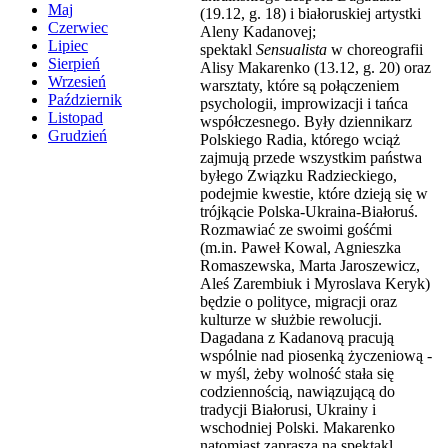
Maj
(19.12, g. 18) i białoruskiej artystki
Czerwiec
Aleny Kadanovej;
Lipiec
spektakl
Sensualista
w choreografii
Sierpień
Alisy Makarenko (13.12, g. 20) oraz
Wrzesień
warsztaty, które są połączeniem
Październik
psychologii, improwizacji i tańca
Listopad
współczesnego. Były dziennikarz
Grudzień
Polskiego Radia, którego wciąż
zajmują przede wszystkim państwa
byłego Związku Radzieckiego,
podejmie kwestie, które dzieją się w
trójkącie Polska-Ukraina-Białoruś.
Rozmawiać ze swoimi gośćmi
(m.in. Paweł Kowal, Agnieszka
Romaszewska, Marta Jaroszewicz,
Aleś Zarembiuk i Myroslava Keryk)
będzie o polityce, migracji oraz
kulturze w służbie rewolucji.
Dagadana z Kadanovą pracują
wspólnie nad piosenką życzeniową -
w myśl, żeby wolność stała się
codziennością, nawiązującą do
tradycji Białorusi, Ukrainy i
wschodniej Polski. Makarenko
natomiast zaprasza na spektakl