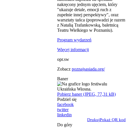
nakręcony jednym ujęciem, który
"ukazuje detale, emocji ruch z
zupełnie innej perspektywy", oraz
warsztaty tańca (poprowadzi je razem
z Natalią Trafankowską, baletnicą
Teatru Wielkiego w Poznaniu).
Program wydarzeń
Więcej informacji
opr.sw
Zobacz
poznajsasiada.org/
Baner
Pobierz baner (JPEG, 77,31 kB)
Podziel się
facebook
twitter
linkedin
Drukuj
Pokaż QR kod
Do góry