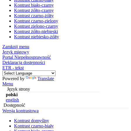
Kontrast biało-czarny
Kontrast żółto-czarny
Kontrast czarno-żółty
Kontrast czarno-zielony
Kontrast zielono-czarny
Kontrast żółto-niebieski
Kontrast niebiesko-żółty
Zamknij menu
Język migowy
Portal Niepełnosprawność
Deklaracja dostępności
ETR - tekst
Powered by
Translate
Menu
Język strony
polski
english
Dostępność
Wersja kontrastowa
Kontrast domyślny
Kontrast czarno-biały