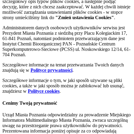
szczegółowy opis typów plików cookies, a następnie podjąć
decyzję, które z nich chcesz zaakceptować. W każdej chwili istnieje
możliwość zarządzania ustawieniami plików cookies - w stopce
strony umieściliśmy link do
"Zmień ustawienia Cookies"
.
Administratorem danych osobowych użytkowników serwisu jest
Prezydent Miasta Poznania z siedzibą przy Placu Kolegiackim 17,
61-841 Poznań, natomiast podmiotem przetwarzającym dane jest
Instytut Chemii Bioorganicznej PAN - Poznańskie Centrum
Superkomputerowo-Sieciowe (PCSS) ul. Noskowskiego 12/14, 61-
704 Poznań.
Szczegółowe informacje na temat przetwarzania Twoich danych
znajdują się w
Polityce prywatności
.
Szczegółowe informacje o tym, w jaki sposób używane są pliki
cookies, a także w jaki sposób można je zablokować lub usunąć,
znajdziesz w
Polityce cookies
.
Cenimy Twoją prywatność
Urząd Miasta Poznania odpowiedzialny za prowadzenie Miejskiego
Informatora Multimedialnego Miasta Poznania, zwraca szczególną
uwagę na przestrzeganie prawa użytkowników do prywatności.
Prezentowana informacja poniżej opisuje za co odpowiadają