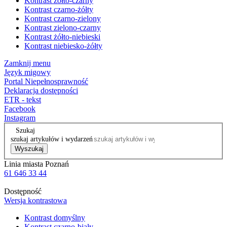
Kontrast żółto-czarny
Kontrast czarno-żółty
Kontrast czarno-zielony
Kontrast zielono-czarny
Kontrast żółto-niebieski
Kontrast niebiesko-żółty
Zamknij menu
Język migowy
Portal Niepełnosprawność
Deklaracja dostępności
ETR - tekst
Facebook
Instagram
Szukaj
szukaj artykułów i wydarzeń
Wyszukaj
Linia miasta Poznań
61 646 33 44
Dostępność
Wersja kontrastowa
Kontrast domyślny
Kontrast czarno-biały